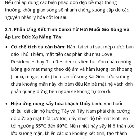
Nếu chỉ áp dụng các biện pháp dọn dẹp bề mặt thông
thường, không gian sống sẽ nhanh chóng xuống cấp do các
nguyên nhân lý hóa cốt lõi sau:
2.1. Phản Ứng Kết Tinh Canxi Từ Hơi Muối Gió Sông Và
Áp Lực Bức Xạ Nắng Tây
Cơ chế tích tụ cặn bám:
Nằm tại vị trí sát mép nước bán
đảo Thủ Thiêm, mặt tiền các phân khu như Cove
Residences hay Tilia Residences liên tục đón nhận những
luồng gió mát mang theo độ ẩm và hàm lượng ion khoáng
(canxi, magie, natri) hòa tan từ sông Sài Gòn. Lớp sương
chứa khoáng mặn này khi bám đều lên bề mặt hệ vách kính
phản quang đứng bên ngoài sẽ không tự trôi đi.
Hiệu ứng nung sấy hóa thạch thủy tinh:
Vào buổi
chiều, dải căn hộ hướng Tây và Tây Nam phải chịu cường
độ bức xạ mặt trời cực lớn, đẩy nhiệt độ bề mặt kính lên
tới ngưỡng
55°C
đến
60°C
. Nền nhiệt này sấy khô thần tốc
lớp sương mặn, khiến các ion khoáng kết tinh, tạo thành