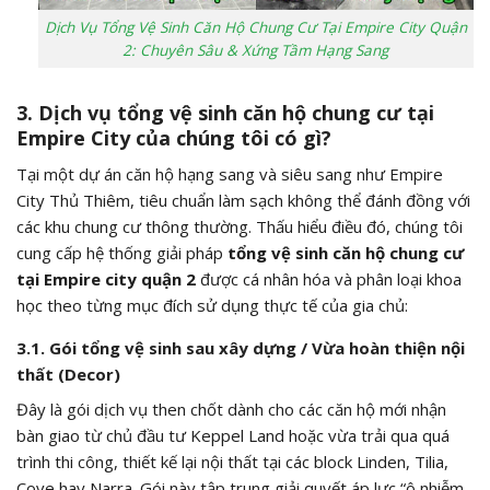
Dịch Vụ Tổng Vệ Sinh Căn Hộ Chung Cư Tại Empire City Quận
2: Chuyên Sâu & Xứng Tầm Hạng Sang
3. Dịch vụ tổng vệ sinh căn hộ chung cư tại
Empire City của chúng tôi có gì?
Tại một dự án căn hộ hạng sang và siêu sang như Empire
City Thủ Thiêm, tiêu chuẩn làm sạch không thể đánh đồng với
các khu chung cư thông thường. Thấu hiểu điều đó, chúng tôi
cung cấp hệ thống giải pháp
tổng vệ sinh căn hộ chung cư
tại Empire city quận 2
được cá nhân hóa và phân loại khoa
học theo từng mục đích sử dụng thực tế của gia chủ:
3.1. Gói tổng vệ sinh sau xây dựng / Vừa hoàn thiện nội
thất (Decor)
Đây là gói dịch vụ then chốt dành cho các căn hộ mới nhận
bàn giao từ chủ đầu tư Keppel Land hoặc vừa trải qua quá
trình thi công, thiết kế lại nội thất tại các block Linden, Tilia,
Cove hay Narra. Gói này tập trung giải quyết áp lực “ô nhiễm