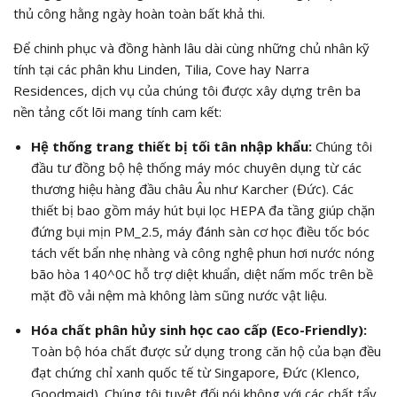
thủ công hằng ngày hoàn toàn bất khả thi.
Để chinh phục và đồng hành lâu dài cùng những chủ nhân kỹ
tính tại các phân khu Linden, Tilia, Cove hay Narra
Residences, dịch vụ của chúng tôi được xây dựng trên ba
nền tảng cốt lõi mang tính cam kết:
Hệ thống trang thiết bị tối tân nhập khẩu:
Chúng tôi
đầu tư đồng bộ hệ thống máy móc chuyên dụng từ các
thương hiệu hàng đầu châu Âu như Karcher (Đức). Các
thiết bị bao gồm máy hút bụi lọc HEPA đa tầng giúp chặn
đứng bụi mịn
PM_2.5
, máy đánh sàn cơ học điều tốc bóc
tách vết bẩn nhẹ nhàng và công nghệ phun hơi nước nóng
bão hòa
140^0C
hỗ trợ diệt khuẩn, diệt nấm mốc trên bề
mặt đồ vải nệm mà không làm sũng nước vật liệu.
Hóa chất phân hủy sinh học cao cấp (Eco-Friendly):
Toàn bộ hóa chất được sử dụng trong căn hộ của bạn đều
đạt chứng chỉ xanh quốc tế từ Singapore, Đức (Klenco,
Goodmaid). Chúng tôi tuyệt đối nói không với các chất tẩy