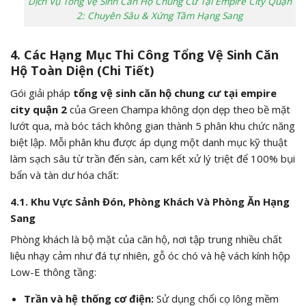
Dịch Vụ Tổng Vệ Sinh Căn Hộ Chung Cư Tại Empire City Quận
2: Chuyên Sâu & Xứng Tầm Hạng Sang
4. Các Hạng Mục Thi Công Tổng Vệ Sinh Căn
Hộ Toàn Diện (Chi Tiết)
Gói giải pháp
tổng vệ sinh căn hộ chung cư tại empire
city quận 2
của Green Champa không dọn dẹp theo bề mặt
lướt qua, mà bóc tách không gian thành 5 phân khu chức năng
biệt lập. Mỗi phân khu được áp dụng một danh mục kỹ thuật
làm sạch sâu từ trần đến sàn, cam kết xử lý triệt để 100% bụi
bẩn và tàn dư hóa chất:
4.1. Khu Vực Sảnh Đón, Phòng Khách Và Phòng Ăn Hạng
Sang
Phòng khách là bộ mặt của căn hộ, nơi tập trung nhiều chất
liệu nhạy cảm như đá tự nhiên, gỗ óc chó và hệ vách kính hộp
Low-E thông tầng:
Trần và hệ thống cơ điện:
Sử dụng chổi cọ lông mềm