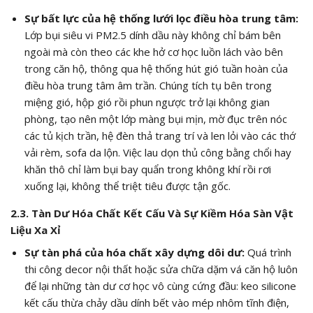
Sự bất lực của hệ thống lưới lọc điều hòa trung tâm:
Lớp bụi siêu vi PM2.5 dính dầu này không chỉ bám bên
ngoài mà còn theo các khe hở cơ học luồn lách vào bên
trong căn hộ, thông qua hệ thống hút gió tuần hoàn của
điều hòa trung tâm âm trần. Chúng tích tụ bên trong
miệng gió, hộp gió rồi phun ngược trở lại không gian
phòng, tạo nên một lớp màng bụi mịn, mờ đục trên nóc
các tủ kịch trần, hệ đèn thả trang trí và len lỏi vào các thớ
vải rèm, sofa da lộn. Việc lau dọn thủ công bằng chổi hay
khăn thô chỉ làm bụi bay quẩn trong không khí rồi rơi
xuống lại, không thể triệt tiêu được tận gốc.
2.3. Tàn Dư Hóa Chất Kết Cấu Và Sự Kiềm Hóa Sàn Vật
Liệu Xa Xỉ
Sự tàn phá của hóa chất xây dựng dôi dư:
Quá trình
thi công decor nội thất hoặc sửa chữa dặm vá căn hộ luôn
để lại những tàn dư cơ học vô cùng cứng đầu: keo silicone
kết cấu thừa chảy dầu dính bết vào mép nhôm tĩnh điện,