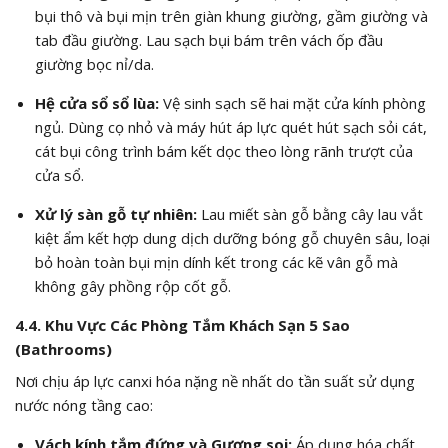
bụi thô và bụi mịn trên giàn khung giường, gầm giường và
tab đầu giường. Lau sạch bụi bám trên vách ốp đầu
giường bọc nỉ/da.
Hệ cửa sổ sổ lùa:
Vệ sinh sạch sẽ hai mặt cửa kính phòng
ngủ. Dùng cọ nhỏ và máy hút áp lực quét hút sạch sỏi cát,
cát bụi công trình bám kết dọc theo lòng rãnh trượt của
cửa sổ.
Xử lý sàn gỗ tự nhiên:
Lau miết sàn gỗ bằng cây lau vắt
kiệt ẩm kết hợp dung dịch dưỡng bóng gỗ chuyên sâu, loại
bỏ hoàn toàn bụi mịn dính kết trong các kẽ vân gỗ mà
không gây phồng rộp cốt gỗ.
4.4. Khu Vực Các Phòng Tắm Khách Sạn 5 Sao
(Bathrooms)
Nơi chịu áp lực canxi hóa nặng nề nhất do tần suất sử dụng
nước nóng tầng cao:
Vách kính tắm đứng và Gương soi:
Áp dụng hóa chất