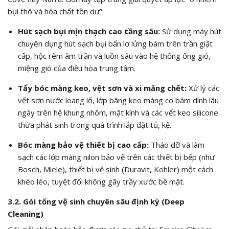
bụi thô và hóa chất tồn dư”:
Hút sạch bụi mịn thạch cao tầng sâu:
Sử dụng máy hút
chuyên dụng hút sạch bụi bẩn lơ lửng bám trên trần giật
cấp, hộc rèm âm trần và luồn sâu vào hệ thống ống gió,
miệng gió của điều hòa trung tâm.
Tẩy bóc màng keo, vệt sơn và xi măng chết:
Xử lý các
vết sơn nước loang lổ, lớp băng keo màng co bám dính lâu
ngày trên hệ khung nhôm, mặt kính và các vết keo silicone
thừa phát sinh trong quá trình lắp đặt tủ, kệ.
Bóc màng bảo vệ thiết bị cao cấp:
Tháo dỡ và làm
sạch các lớp màng nilon bảo vệ trên các thiết bị bếp (như
Bosch, Miele), thiết bị vệ sinh (Duravit, Kohler) một cách
khéo léo, tuyệt đối không gây trầy xước bề mặt.
3.2. Gói tổng vệ sinh chuyên sâu định kỳ (Deep
Cleaning)