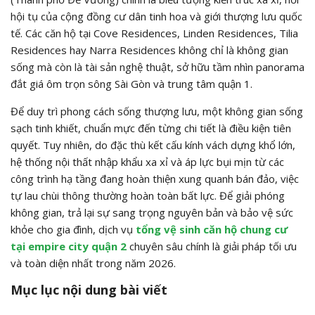
hội tụ của cộng đồng cư dân tinh hoa và giới thượng lưu quốc
tế. Các căn hộ tại Cove Residences, Linden Residences, Tilia
Residences hay Narra Residences không chỉ là không gian
sống mà còn là tài sản nghệ thuật, sở hữu tầm nhìn panorama
đắt giá ôm trọn sông Sài Gòn và trung tâm quận 1.
Để duy trì phong cách sống thượng lưu, một không gian sống
sạch tinh khiết, chuẩn mực đến từng chi tiết là điều kiện tiên
quyết. Tuy nhiên, do đặc thù kết cấu kính vách dựng khổ lớn,
hệ thống nội thất nhập khẩu xa xỉ và áp lực bụi mịn từ các
công trình hạ tầng đang hoàn thiện xung quanh bán đảo, việc
tự lau chùi thông thường hoàn toàn bất lực. Để giải phóng
không gian, trả lại sự sang trọng nguyên bản và bảo vệ sức
khỏe cho gia đình, dịch vụ
tổng vệ sinh căn hộ chung cư
tại empire city quận 2
chuyên sâu chính là giải pháp tối ưu
và toàn diện nhất trong năm 2026.
Mục lục nội dung bài viết