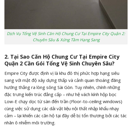
Dịch Vụ Tổng Vệ Sinh Căn Hộ Chung Cư Tại Empire City Quận 2:
Chuyên Sâu & Xứng Tầm Hạng Sang
2. Tại Sao Căn Hộ Chung Cư Tại Empire City
Quận 2 Cần Gói Tổng Vệ Sinh Chuyên Sâu?
Empire City được định vị là khu đô thị phức hợp hạng siêu
sang với mật độ xây dựng thấp và cảnh quan thoáng đãng
hướng thẳng ra lòng sông Sài Gòn. Tuy nhiên, chính những
đặc trưng kiến trúc đẳng cấp – như hệ vách kính hộp bọc
Low-E chạy dọc từ sàn đến trần (Floor-to-ceiling windows)
cùng việc sử dụng các dải vật liệu nội thất nhập khẩu nhạy
cảm – lại khiến các căn hộ tại đây dễ bị tổn thương bởi các tác
nhân ô nhiễm môi trường.