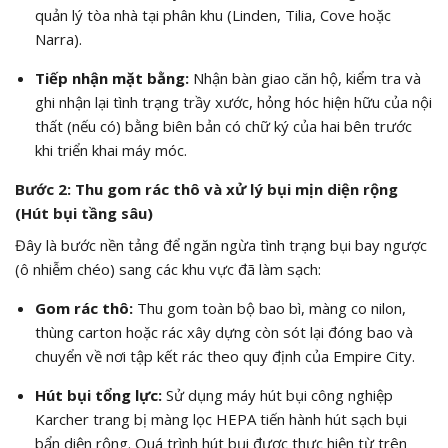
quản lý tòa nhà tại phân khu (Linden, Tilia, Cove hoặc
Narra).
Tiếp nhận mặt bằng:
Nhận bàn giao căn hộ, kiểm tra và
ghi nhận lại tình trạng trầy xước, hỏng hóc hiện hữu của nội
thất (nếu có) bằng biên bản có chữ ký của hai bên trước
khi triển khai máy móc.
Bước 2: Thu gom rác thô và xử lý bụi mịn diện rộng
(Hút bụi tầng sâu)
Đây là bước nền tảng để ngăn ngừa tình trạng bụi bay ngược
(ô nhiễm chéo) sang các khu vực đã làm sạch:
Gom rác thô:
Thu gom toàn bộ bao bì, màng co nilon,
thùng carton hoặc rác xây dựng còn sót lại đóng bao và
chuyển về nơi tập kết rác theo quy định của Empire City.
Hút bụi tổng lực:
Sử dụng máy hút bụi công nghiệp
Karcher trang bị màng lọc HEPA tiến hành hút sạch bụi
bẩn diện rộng. Quá trình hút bụi được thực hiện từ trên