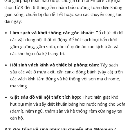
Gói giải pháp hoàn hảo được các gia chủ tại Empire City lựa
chọn từ 3 đến 6 tháng/lần nhằm bảo dưỡng toàn diện không
gian sống, chuẩn bị đón lễ Tết hoặc sau các chuyến công tác
dài ngày:
Làm sạch và khơi thông các góc khuất:
Tổ chức di dời
các vật dụng nội thất di động để hút sạch bụi bẩn dưới
gầm giường, gầm sofa, nóc tủ quần áo cao kịch trần và
các khe hẹp của kệ trang trí.
Hồi sinh vách kính và thiết bị phòng tắm:
Tẩy sạch
sâu các vết ố mưa axit, cặn canxi đóng bánh (vảy cá) trên
các vách kính tắm đứng và hệ thống vòi sen mạ chrome,
mạ vàng.
Giặt sâu đồ vải nội thất tích hợp:
Thực hiện giặt khô,
hút bụi mịn và sấy diệt khuẩn bằng hơi nước nóng cho Sofa
(da/nỉ), nệm ngủ, thảm sàn và hệ thống rèm cửa ngay tại
căn hộ.
3.3. Gói tổng vệ sinh phục vụ chuyển nhà (Move-in /