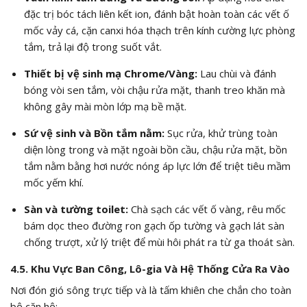
đặc trị bóc tách liên kết ion, đánh bật hoàn toàn các vết ố
mốc vảy cá, cặn canxi hóa thạch trên kính cường lực phòng
tắm, trả lại độ trong suốt vắt.
Thiết bị vệ sinh mạ Chrome/Vàng:
Lau chùi và đánh
bóng vòi sen tắm, vòi chậu rửa mặt, thanh treo khăn mà
không gây mài mòn lớp mạ bề mặt.
Sứ vệ sinh và Bồn tắm nằm:
Sục rửa, khử trùng toàn
diện lòng trong và mặt ngoài bồn cầu, chậu rửa mặt, bồn
tắm nằm bằng hơi nước nóng áp lực lớn để triệt tiêu mầm
mốc yếm khí.
Sàn và tường toilet:
Chà sạch các vết ố vàng, rêu mốc
bám dọc theo đường ron gạch ốp tường và gạch lát sàn
chống trượt, xử lý triệt để mùi hôi phát ra từ ga thoát sàn.
4.5. Khu Vực Ban Công, Lô-gia Và Hệ Thống Cửa Ra Vào
Nơi đón gió sông trực tiếp và là tấm khiên che chắn cho toàn
bộ căn hộ: