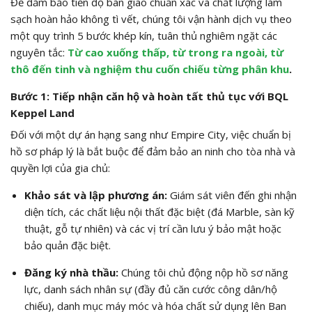
Để đảm bảo tiến độ bàn giao chuẩn xác và chất lượng làm
sạch hoàn hảo không tì vết, chúng tôi vận hành dịch vụ theo
một quy trình 5 bước khép kín, tuân thủ nghiêm ngặt các
nguyên tắc:
Từ cao xuống thấp, từ trong ra ngoài, từ
thô đến tinh và nghiệm thu cuốn chiếu từng phân khu
.
Bước 1: Tiếp nhận căn hộ và hoàn tất thủ tục với BQL
Keppel Land
Đối với một dự án hạng sang như Empire City, việc chuẩn bị
hồ sơ pháp lý là bắt buộc để đảm bảo an ninh cho tòa nhà và
quyền lợi của gia chủ:
Khảo sát và lập phương án:
Giám sát viên đến ghi nhận
diện tích, các chất liệu nội thất đặc biệt (đá Marble, sàn kỹ
thuật, gỗ tự nhiên) và các vị trí cần lưu ý bảo mật hoặc
bảo quản đặc biệt.
Đăng ký nhà thầu:
Chúng tôi chủ động nộp hồ sơ năng
lực, danh sách nhân sự (đầy đủ căn cước công dân/hộ
chiếu), danh mục máy móc và hóa chất sử dụng lên Ban