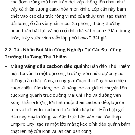
các đốm trắng mờ hình tròn dẹt xếp chồng lên nhau như
vảy cá (hiện tượng canxi hóa men kính). Lớp cặn này bám
chết vào các cấu trúc rỗng vi mô của thủy tinh, tạo thành
dải loang ố cầu vồng xỉn màu. Xà phòng thông thường
hoàn toàn bất lực và nếu cố tình chà sát mạnh sẽ làm bong
tróc, trầy xước vĩnh viễn lớp phủ Low-E đắt giá.
2.2. Tác Nhân Bụi Mịn Công Nghiệp Từ Các Đại Công
Trường Hạ Tầng Thủ Thiêm
Màng váng dầu cacbon dẻo quánh:
Bán đảo Thủ Thiêm
hiện tại vẫn là một đại công trường với nhiều dự án giao
thông, cầu tháp đang trong giai đoạn thi công hoàn thiện
cuốn chiếu. Các dòng xe tải nặng, xe cơ giới di chuyển liên
tục xung quanh trục đường Mai Chí Thọ và đường ven
sông thải ra lượng lớn hạt muội than cacbon dẻo, bụi đá
mịn và hơi hydrocacbon chưa đốt cháy hết. Hỗn hợp gốc
dầu này bay lơ lửng, va đập trực tiếp vào các tòa tháp
Empire City, tạo ra một lớp màng keo dính dẻo quánh bám
chặt lên hệ cửa kính và lan can ban công.