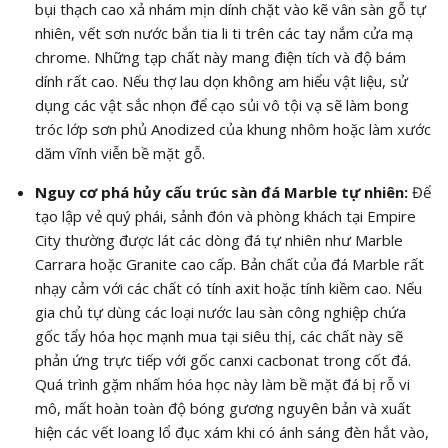
bụi thạch cao xả nhám mịn dính chặt vào kẽ vân sàn gỗ tự
nhiên, vết sơn nước bắn tia li ti trên các tay nắm cửa mạ
chrome. Những tạp chất này mang điện tích và độ bám
dính rất cao. Nếu thợ lau dọn không am hiểu vật liệu, sử
dụng các vật sắc nhọn để cạo sủi vô tội vạ sẽ làm bong
tróc lớp sơn phủ Anodized của khung nhôm hoặc làm xước
dăm vĩnh viễn bề mặt gỗ.
Nguy cơ phá hủy cấu trúc sàn đá Marble tự nhiên:
Để
tạo lập vẻ quý phái, sảnh đón và phòng khách tại Empire
City thường được lát các dòng đá tự nhiên như Marble
Carrara hoặc Granite cao cấp. Bản chất của đá Marble rất
nhạy cảm với các chất có tính axit hoặc tính kiềm cao. Nếu
gia chủ tự dùng các loại nước lau sàn công nghiệp chứa
gốc tẩy hóa học mạnh mua tại siêu thị, các chất này sẽ
phản ứng trực tiếp với gốc canxi cacbonat trong cốt đá.
Quá trình gặm nhấm hóa học này làm bề mặt đá bị rỗ vi
mô, mất hoàn toàn độ bóng gương nguyên bản và xuất
hiện các vết loang lổ đục xám khi có ánh sáng đèn hắt vào,