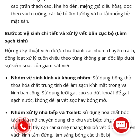
cao (trần thạch cao, khe hở đèn, miệng gió điều hòa), dọc
theo vách tường, các kệ tủ âm tường và hạ tải xuống bề
mặt sàn.
Bước 3: Vệ sinh chi tiết và xử lý vết bẩn cục bộ (Làm
sạch tinh)
Đội ngũ kỹ thuật viên được chia thành các nhóm chuyên trách,
đồng loạt xử lý cuốn chiếu theo từng không gian độc lập dưới
sự kiểm soát của giám sát viên:
Nhóm vệ sinh kính và khung nhôm:
Sử dụng bông thỏ
thoa hóa chất trung tính để làm sạch kính mặt trong và
kính ban công. Sử dụng lưỡi gạt cao su dứt khoát để gạt
sạch nước, không để lại vết sọc hay bóng mờ.
Nhóm xử lý nhà bếp và Toilet:
Sử dụng hóa chất bóc
tách dầu mỡ chuyên dụng cho khu vực bếp; ứng dụng
dung dịch tẩy cặn canxi nhẹ nhàng loại bỏ vết ố vảy cá trên
vách kính tắm đứng, làm sáng bóng các thiết bị