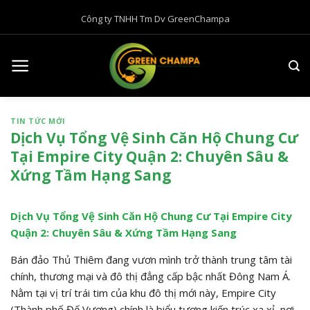
B
Công ty TNHH Tm Dv GreenChampa
ỏ
q
u
a
n
ộ
TIN TỨC MỚI
i
Dịch Vụ Tổng Vệ Sinh Căn Hộ Chung Cư
d
Tại Empire City Quận 2: Chuyên Sâu &
u
Xứng Tầm Hạng Sang
n
g
Dịch Vụ Tổng Vệ Sinh Căn Hộ Chung Cư Tại Empire City
Quận 2: Chuyên Sâu & Xứng Tầm Hạng Sang
Bán đảo Thủ Thiêm đang vươn mình trở thành trung tâm tài
chính, thương mại và đô thị đẳng cấp bậc nhất Đông Nam Á.
Nằm tại vị trí trái tim của khu đô thị mới này, Empire City
(Thành phố Đế Vương) chính là biểu tượng kiến trúc xa xỉ, nơi