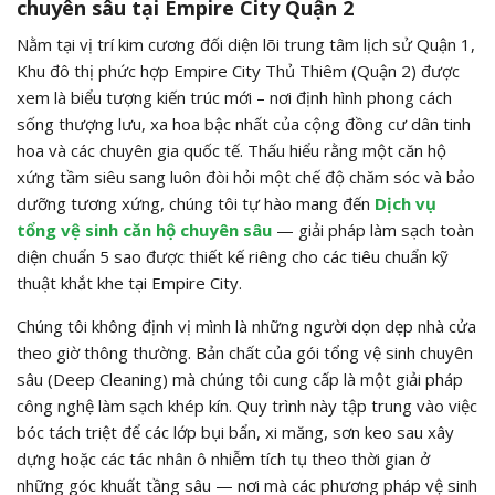
chuyên sâu tại Empire City Quận 2
Nằm tại vị trí kim cương đối diện lõi trung tâm lịch sử Quận 1,
Khu đô thị phức hợp Empire City Thủ Thiêm (Quận 2) được
xem là biểu tượng kiến trúc mới – nơi định hình phong cách
sống thượng lưu, xa hoa bậc nhất của cộng đồng cư dân tinh
hoa và các chuyên gia quốc tế. Thấu hiểu rằng một căn hộ
xứng tầm siêu sang luôn đòi hỏi một chế độ chăm sóc và bảo
dưỡng tương xứng, chúng tôi tự hào mang đến
Dịch vụ
tổng vệ sinh căn hộ chuyên sâu
— giải pháp làm sạch toàn
diện chuẩn 5 sao được thiết kế riêng cho các tiêu chuẩn kỹ
thuật khắt khe tại Empire City.
Chúng tôi không định vị mình là những người dọn dẹp nhà cửa
theo giờ thông thường. Bản chất của gói tổng vệ sinh chuyên
sâu (Deep Cleaning) mà chúng tôi cung cấp là một giải pháp
công nghệ làm sạch khép kín. Quy trình này tập trung vào việc
bóc tách triệt để các lớp bụi bẩn, xi măng, sơn keo sau xây
dựng hoặc các tác nhân ô nhiễm tích tụ theo thời gian ở
những góc khuất tầng sâu — nơi mà các phương pháp vệ sinh