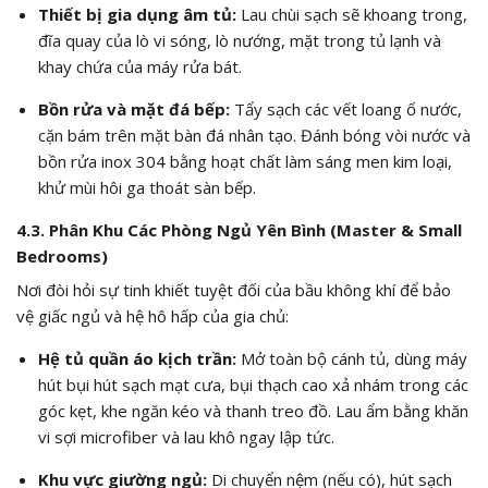
Thiết bị gia dụng âm tủ:
Lau chùi sạch sẽ khoang trong,
đĩa quay của lò vi sóng, lò nướng, mặt trong tủ lạnh và
khay chứa của máy rửa bát.
Bồn rửa và mặt đá bếp:
Tẩy sạch các vết loang ố nước,
cặn bám trên mặt bàn đá nhân tạo. Đánh bóng vòi nước và
bồn rửa inox 304 bằng hoạt chất làm sáng men kim loại,
khử mùi hôi ga thoát sàn bếp.
4.3. Phân Khu Các Phòng Ngủ Yên Bình (Master & Small
Bedrooms)
Nơi đòi hỏi sự tinh khiết tuyệt đối của bầu không khí để bảo
vệ giấc ngủ và hệ hô hấp của gia chủ:
Hệ tủ quần áo kịch trần:
Mở toàn bộ cánh tủ, dùng máy
hút bụi hút sạch mạt cưa, bụi thạch cao xả nhám trong các
góc kẹt, khe ngăn kéo và thanh treo đồ. Lau ẩm bằng khăn
vi sợi microfiber và lau khô ngay lập tức.
Khu vực giường ngủ:
Di chuyển nệm (nếu có), hút sạch