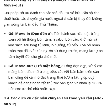
Move-out)
Giải pháp tối ưu dành cho các nhà đầu tư sở hữu căn hộ cho
thuê hoặc các chuyên gia nước ngoài chuẩn bị thay đổi không
gian sống tại bán đảo Thủ Thiêm:
Gói Move-in (Dọn đến ở):
Tiến hành sục rửa, tiệt trùng
toàn bộ hệ thống bồn tắm, lavabo, bồn cầu; khử mùi và
làm sạch sâu lòng tủ lạnh, lò nướng, tủ bếp. Xóa bỏ hoàn
toàn mọi dấu vết của người sử dụng trước, mang lại sự an
tâm tuyệt đối cho gia chủ mới.
Gói Move-out (Trả mặt bằng):
Tổng dọn dẹp, xử lý các
mảng bám dầu mỡ trong bếp, các vết bẩn bám trên sàn
ban công để căn hộ đạt trạng thái tươm tất, giúp quý
khách dễ dàng hoàn tất thủ tục bàn giao và nhận lại 100%
tiền cọc từ chủ nhà hoặc BQL.
3.4. Các dịch vụ đặc hiệu chuyên sâu theo yêu cầu (Add-
on VIP)