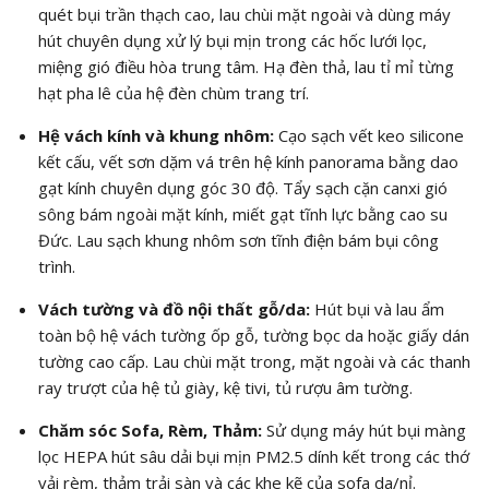
quét bụi trần thạch cao, lau chùi mặt ngoài và dùng máy
hút chuyên dụng xử lý bụi mịn trong các hốc lưới lọc,
miệng gió điều hòa trung tâm. Hạ đèn thả, lau tỉ mỉ từng
hạt pha lê của hệ đèn chùm trang trí.
Hệ vách kính và khung nhôm:
Cạo sạch vết keo silicone
kết cấu, vết sơn dặm vá trên hệ kính panorama bằng dao
gạt kính chuyên dụng góc 30 độ. Tẩy sạch cặn canxi gió
sông bám ngoài mặt kính, miết gạt tĩnh lực bằng cao su
Đức. Lau sạch khung nhôm sơn tĩnh điện bám bụi công
trình.
Vách tường và đồ nội thất gỗ/da:
Hút bụi và lau ẩm
toàn bộ hệ vách tường ốp gỗ, tường bọc da hoặc giấy dán
tường cao cấp. Lau chùi mặt trong, mặt ngoài và các thanh
ray trượt của hệ tủ giày, kệ tivi, tủ rượu âm tường.
Chăm sóc Sofa, Rèm, Thảm:
Sử dụng máy hút bụi màng
lọc HEPA hút sâu dải bụi mịn PM2.5 dính kết trong các thớ
vải rèm, thảm trải sàn và các khe kẽ của sofa da/nỉ.