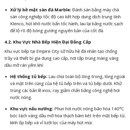
Xử lý bề mặt sàn đá Marble:
Đánh sàn bằng máy chà
sàn công nghiệp tốc độ cao kết hợp dung dịch trung tính
Klenco, hút khô nước bẩn tốc hành, lau lại bằng nước sạch
để lộ rõ độ bóng gương nguyên bản của cốt đá.
4.2. Khu Vực Nhà Bếp Hiện Đại Đẳng Cấp
Khu vực bếp tại Empire City sở hữu hệ đá nhân tạo chống
trầy và thiết bị gia dụng cao cấp, nơi tập trung màng váng
dầu mỡ rán yếm khí:
Hệ thống tủ bếp:
Lau chùi toàn bộ lòng trong, lòng ngoài
và mặt trên cùng của hệ tủ bếp trên và tủ bếp dưới. Khử
trùng các bản lề inox, ray giảm chấn bằng công nghệ hơi
nước nóng.
Khu vực nấu nướng:
Phun hơi nước nóng bão hòa 140°C
bóc tách váng dầu mỡ hóa thạch bám két trên mặt bếp từ,
kính ốp bếp và vỉ lưới lọc của máy hút mùi.