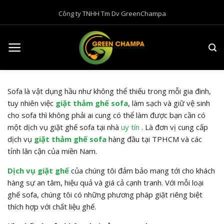
B
Công ty TNHH Tm Dv GreenChampa
ỏ
q
u
a
n
ộ
i
Sofa là vật dụng hầu như không thể thiếu trong mỗi gia đinh,
d
tuy nhiên việc
giặt thảm ghế sofa
, làm sạch và giữ vệ sinh
u
cho sofa thì không phải ai cung có thể làm được bạn cần có
n
một dịch vụ giặt ghế sofa tại nhà
uy tín
. Là đơn vị cung cấp
g
dịch vụ
giặt thảm ghế sofa
hàng đầu tại TPHCM và các
tỉnh lân cận của miền Nam.
Dịch vụ giặt ghế
của chúng tôi đảm bảo mang tới cho khách
hàng sự an tâm, hiệu quả và giá cả cạnh tranh. Với mỗi loại
ghế sofa, chúng tôi có những phương pháp giặt riêng biệt
thích hợp với chất liệu ghế.