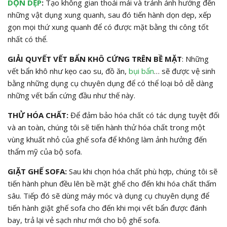
DỌN DẸP
:
Tạo không gian thoải mái và tránh ảnh hưởng đến
những vật dụng xung quanh, sau đó tiến hành dọn dẹp, xếp
gọn mọi thứ xung quanh để có được mặt bằng thi công tốt
nhất có thể.
GIẢI QUYẾT VẾT BẨN KHÔ CỨNG TRÊN BỀ MẶT
: Những
vết bẩn khô như kẹo cao su, đồ ăn,
bụi bẩn
… sẽ được vệ sinh
bằng những dụng cụ chuyên dụng để có thể loại bỏ dễ dàng
những vết bẩn cứng đầu như thế này.
THỬ HÓA CHẤT:
Để đảm bảo hóa chất có tác dụng tuyệt đối
và an toàn, chúng tôi sẽ tiến hành thử hóa chất trong một
vùng khuất nhỏ của ghế sofa để không làm ảnh hưởng đến
thẩm mỹ của bộ sofa.
GIẶT GHẾ SOFA:
Sau khi chọn hóa chất phù hợp, chúng tôi sẽ
tiến hành phun đều lên bề mặt ghế cho đến khi hóa chất thấm
sâu. Tiếp đó sẽ dùng máy móc và dụng cụ chuyên dụng để
tiến hành giặt ghế sofa cho đến khi mọi vết bẩn được đánh
bay, trả lại vẻ sạch như mới cho bộ ghế sofa.