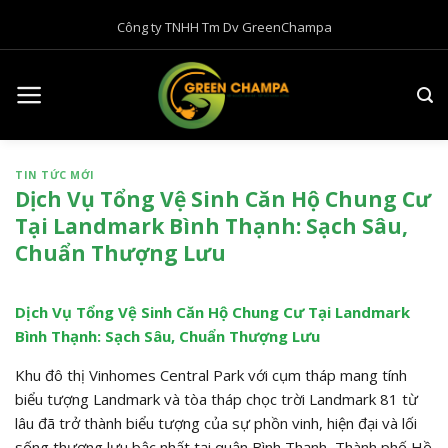
B
Công ty TNHH Tm Dv GreenChampa
ỏ
q
u
a
n
ộ
TIN TỨC MỚI
i
Dịch Vụ Tổng Vệ Sinh Căn Hộ Chung Cư
d
Tại Landmark Bình Thạnh: Sạch Sâu,
u
Chuẩn Thượng Lưu
n
g
Dịch Vụ Tổng Vệ Sinh Căn Hộ Chung Cư Tại Landmark
Bình Thạnh: Sạch Sâu, Chuẩn Thượng Lưu
Khu đô thị Vinhomes Central Park với cụm tháp mang tính
biểu tượng Landmark và tòa tháp chọc trời Landmark 81 từ
lâu đã trở thành biểu tượng của sự phồn vinh, hiện đại và lối
sống thượng lưu bậc nhất tại quận Bình Thạnh, Thành phố Hồ