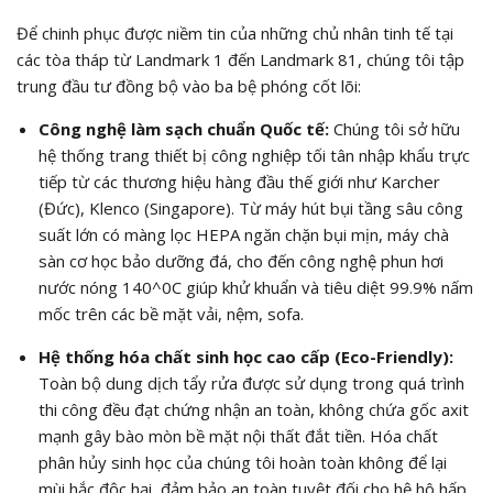
Để chinh phục được niềm tin của những chủ nhân tinh tế tại
các tòa tháp từ Landmark 1 đến Landmark 81, chúng tôi tập
trung đầu tư đồng bộ vào ba bệ phóng cốt lõi:
Công nghệ làm sạch chuẩn Quốc tế:
Chúng tôi sở hữu
hệ thống trang thiết bị công nghiệp tối tân nhập khẩu trực
tiếp từ các thương hiệu hàng đầu thế giới như Karcher
(Đức), Klenco (Singapore). Từ máy hút bụi tầng sâu công
suất lớn có màng lọc HEPA ngăn chặn bụi mịn, máy chà
sàn cơ học bảo dưỡng đá, cho đến công nghệ phun hơi
nước nóng
140^0C
giúp khử khuẩn và tiêu diệt
99.9%
nấm
mốc trên các bề mặt vải, nệm, sofa.
Hệ thống hóa chất sinh học cao cấp (Eco-Friendly):
Toàn bộ dung dịch tẩy rửa được sử dụng trong quá trình
thi công đều đạt chứng nhận an toàn, không chứa gốc axit
mạnh gây bào mòn bề mặt nội thất đắt tiền. Hóa chất
phân hủy sinh học của chúng tôi hoàn toàn không để lại
mùi hắc độc hại, đảm bảo an toàn tuyệt đối cho hệ hô hấp