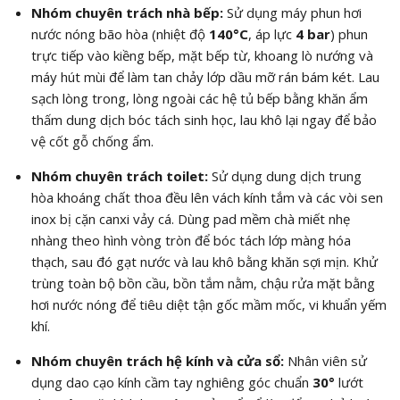
Nhóm chuyên trách nhà bếp:
Sử dụng máy phun hơi
nước nóng bão hòa (nhiệt độ
140°C
, áp lực
4 bar
) phun
trực tiếp vào kiềng bếp, mặt bếp từ, khoang lò nướng và
máy hút mùi để làm tan chảy lớp dầu mỡ rán bám két. Lau
sạch lòng trong, lòng ngoài các hệ tủ bếp bằng khăn ẩm
thấm dung dịch bóc tách sinh học, lau khô lại ngay để bảo
vệ cốt gỗ chống ẩm.
Nhóm chuyên trách toilet:
Sử dụng dung dịch trung
hòa khoáng chất thoa đều lên vách kính tắm và các vòi sen
inox bị cặn canxi vảy cá. Dùng pad mềm chà miết nhẹ
nhàng theo hình vòng tròn để bóc tách lớp màng hóa
thạch, sau đó gạt nước và lau khô bằng khăn sợi mịn. Khử
trùng toàn bộ bồn cầu, bồn tắm nằm, chậu rửa mặt bằng
hơi nước nóng để tiêu diệt tận gốc mầm mốc, vi khuẩn yếm
khí.
Nhóm chuyên trách hệ kính và cửa sổ:
Nhân viên sử
dụng dao cạo kính cầm tay nghiêng góc chuẩn
30°
lướt