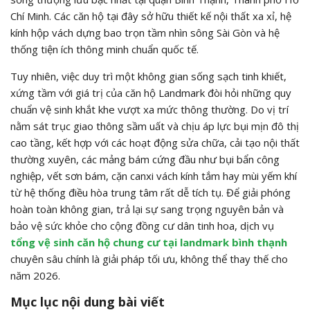
Chí Minh. Các căn hộ tại đây sở hữu thiết kế nội thất xa xỉ, hệ
kính hộp vách dựng bao trọn tầm nhìn sông Sài Gòn và hệ
thống tiện ích thông minh chuẩn quốc tế.
Tuy nhiên, việc duy trì một không gian sống sạch tinh khiết,
xứng tầm với giá trị của căn hộ Landmark đòi hỏi những quy
chuẩn vệ sinh khắt khe vượt xa mức thông thường. Do vị trí
nằm sát trục giao thông sầm uất và chịu áp lực bụi mịn đô thị
cao tầng, kết hợp với các hoạt động sửa chữa, cải tạo nội thất
thường xuyên, các mảng bám cứng đầu như bụi bẩn công
nghiệp, vết sơn bám, cặn canxi vách kính tắm hay mùi yếm khí
từ hệ thống điều hòa trung tâm rất dễ tích tụ. Để giải phóng
hoàn toàn không gian, trả lại sự sang trọng nguyên bản và
bảo vệ sức khỏe cho cộng đồng cư dân tinh hoa, dịch vụ
tổng vệ sinh căn hộ chung cư tại landmark bình thạnh
chuyên sâu chính là giải pháp tối ưu, không thể thay thế cho
năm 2026.
Mục lục nội dung bài viết