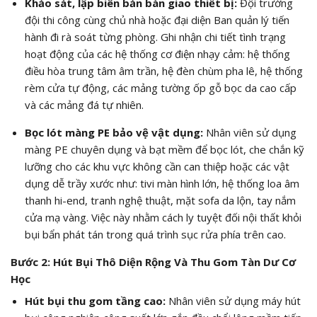
Khảo sát, lập biên bản bàn giao thiết bị:
Đội trưởng
đội thi công cùng chủ nhà hoặc đại diện Ban quản lý tiến
hành đi rà soát từng phòng. Ghi nhận chi tiết tình trạng
hoạt động của các hệ thống cơ điện nhạy cảm: hệ thống
điều hòa trung tâm âm trần, hệ đèn chùm pha lê, hệ thống
rèm cửa tự động, các mảng tường ốp gỗ bọc da cao cấp
và các mảng đá tự nhiên.
Bọc lót màng PE bảo vệ vật dụng:
Nhân viên sử dụng
màng PE chuyên dụng và bạt mềm để bọc lót, che chắn kỹ
lưỡng cho các khu vực không cần can thiệp hoặc các vật
dụng dễ trầy xước như: tivi màn hình lớn, hệ thống loa âm
thanh hi-end, tranh nghệ thuật, mặt sofa da lộn, tay nắm
cửa mạ vàng. Việc này nhằm cách ly tuyệt đối nội thất khỏi
bụi bẩn phát tán trong quá trình sục rửa phía trên cao.
Bước 2: Hút Bụi Thô Diện Rộng Và Thu Gom Tàn Dư Cơ
Học
Hút bụi thu gom tầng cao:
Nhân viên sử dụng máy hút