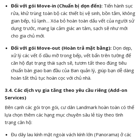
Đối với gói Move-in (Chuẩn bị dọn đến):
Tiến hành sục
rửa, khử trùng toàn bộ các thiết bị vệ sinh, bồn tắm, không
gian bếp, tủ lạnh… Xóa bỏ hoàn toàn dấu vết của người sử
dụng trước, mang lại cảm giác an tâm, sạch sẽ như mới
cho gia chủ mới.
Đối với gói Move-out (Hoàn trả mặt bằng):
Dọn dẹp,
xử lý các vết ố dầu mỡ trong bếp, vết bẩn trên tường để
căn hộ đạt trạng thái sạch sẽ, tươm tất theo đúng tiêu
chuẩn bàn giao ban đầu của Ban quản lý, giúp bạn dễ dàng
hoàn tất thủ tục hoàn cọc với chủ nhà.
3.4. Các dịch vụ gia tăng theo yêu cầu riêng (Add-on
Services)
Bên cạnh các gói trọn gói, cư dân Landmark hoàn toàn có thể
lựa chọn thêm các hạng mục chuyên sâu lẻ tùy theo tình
trạng căn hộ:
Đu dây lau kính mặt ngoài vách kính lớn (Panorama) ở các