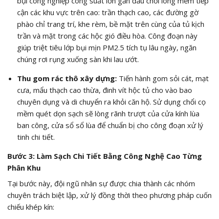
bụi công nghiệp công suất lớn gắn đầu chổi lông mềm tiếp
cận các khu vực trên cao: trần thạch cao, các đường gờ
phào chỉ trang trí, khe rèm, bề mặt trên cùng của tủ kịch
trần và mặt trong các hộc gió điều hòa. Công đoạn này
giúp triệt tiêu lớp bụi mịn
PM2.5
tích tụ lâu ngày, ngăn
chúng rơi rụng xuống sàn khi lau ướt.
Thu gom rác thô xây dựng:
Tiến hành gom sỏi cát, mạt
cưa, mẩu thạch cao thừa, đinh vít hộc tủ cho vào bao
chuyên dụng và di chuyển ra khỏi căn hộ. Sử dụng chổi cọ
mềm quét dọn sạch sẽ lòng rãnh trượt của cửa kính lùa
ban công, cửa sổ sổ lùa để chuẩn bị cho công đoạn xử lý
tinh chi tiết.
Bước 3: Làm Sạch Chi Tiết Bằng Công Nghệ Cao Từng
Phân Khu
Tại bước này, đội ngũ nhân sự được chia thành các nhóm
chuyên trách biệt lập, xử lý đồng thời theo phương pháp cuốn
chiếu khép kín: