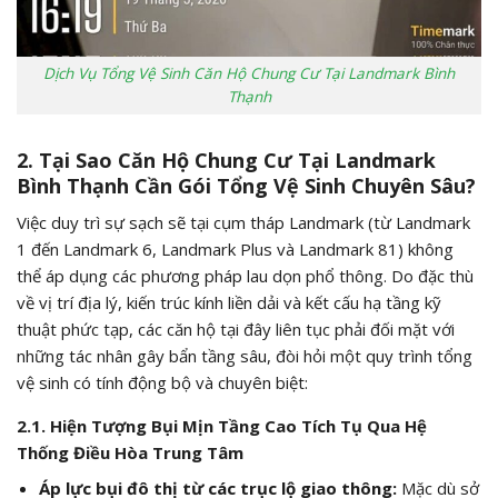
Dịch Vụ Tổng Vệ Sinh Căn Hộ Chung Cư Tại Landmark Bình
Thạnh
2. Tại Sao Căn Hộ Chung Cư Tại Landmark
Bình Thạnh Cần Gói Tổng Vệ Sinh Chuyên Sâu?
Việc duy trì sự sạch sẽ tại cụm tháp Landmark (từ Landmark
1 đến Landmark 6, Landmark Plus và Landmark 81) không
thể áp dụng các phương pháp lau dọn phổ thông. Do đặc thù
về vị trí địa lý, kiến trúc kính liền dải và kết cấu hạ tầng kỹ
thuật phức tạp, các căn hộ tại đây liên tục phải đối mặt với
những tác nhân gây bẩn tầng sâu, đòi hỏi một quy trình tổng
vệ sinh có tính động bộ và chuyên biệt:
2.1. Hiện Tượng Bụi Mịn Tầng Cao Tích Tụ Qua Hệ
Thống Điều Hòa Trung Tâm
Áp lực bụi đô thị từ các trục lộ giao thông:
Mặc dù sở