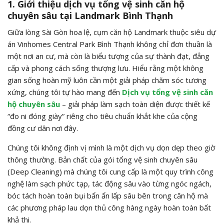
1. Giới thiệu dịch vụ tổng vệ sinh căn hộ
chuyên sâu tại Landmark Bình Thạnh
Giữa lòng Sài Gòn hoa lệ, cụm căn hộ Landmark thuộc siêu dự
án Vinhomes Central Park Bình Thạnh không chỉ đơn thuần là
một nơi an cư, mà còn là biểu tượng của sự thành đạt, đẳng
cấp và phong cách sống thượng lưu. Hiểu rằng một không
gian sống hoàn mỹ luôn cần một giải pháp chăm sóc tương
xứng, chúng tôi tự hào mang đến
Dịch vụ tổng vệ sinh căn
hộ chuyên sâu
– giải pháp làm sạch toàn diện được thiết kế
“đo ni đóng giày” riêng cho tiêu chuẩn khắt khe của cộng
đồng cư dân nơi đây.
Chúng tôi không định vị mình là một dịch vụ dọn dẹp theo giờ
thông thường. Bản chất của gói tổng vệ sinh chuyên sâu
(Deep Cleaning) mà chúng tôi cung cấp là một quy trình công
nghệ làm sạch phức tạp, tác động sâu vào từng ngóc ngách,
bóc tách hoàn toàn bụi bẩn ẩn lấp sâu bên trong căn hộ mà
các phương pháp lau dọn thủ công hàng ngày hoàn toàn bất
khả thi.