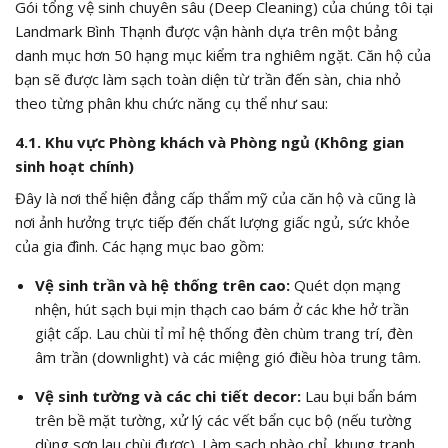
Gói tổng vệ sinh chuyên sâu (Deep Cleaning) của chúng tôi tại
Landmark Bình Thạnh được vận hành dựa trên một bảng
danh mục hơn 50 hạng mục kiểm tra nghiêm ngặt. Căn hộ của
bạn sẽ được làm sạch toàn diện từ trần đến sàn, chia nhỏ
theo từng phân khu chức năng cụ thể như sau:
4.1. Khu vực Phòng khách và Phòng ngủ (Không gian
sinh hoạt chính)
Đây là nơi thể hiện đẳng cấp thẩm mỹ của căn hộ và cũng là
nơi ảnh hưởng trực tiếp đến chất lượng giấc ngủ, sức khỏe
của gia đình. Các hạng mục bao gồm:
Vệ sinh trần và hệ thống trên cao:
Quét dọn mạng
nhện, hút sạch bụi mịn thạch cao bám ở các khe hở trần
giật cấp. Lau chùi tỉ mỉ hệ thống đèn chùm trang trí, đèn
âm trần (downlight) và các miệng gió điều hòa trung tâm.
Vệ sinh tường và các chi tiết decor:
Lau bụi bẩn bám
trên bề mặt tường, xử lý các vết bẩn cục bộ (nếu tường
dùng sơn lau chùi được). Làm sạch phào chỉ, khung tranh