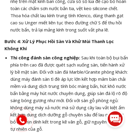
nhẹ trên mặt kính ban công, cửa sổ sổ lùa để cạo bỏ hoàn
toàn các chấm sơn nước bắn tia, vệt keo silicone chết.
Thoa hóa chất lau kính trung tính Klenco, dùng thanh gạt
cao su Unger miết liên tục theo đường chữ S để thu hồi
nước bẩn, trả lại mảng kính trong suốt vắt pha lê.
Bước 4: Xử Lý Phục Hồi Sàn Và Khử Mùi Thanh Lọc
Không Khí
Thi công đánh sàn công nghiệp:
Sau khi toàn bộ bụi bẩn
phía trên cao đã được quét sạch xuống sàn, tiến hành xử
lý bề mặt sàn. Đối với sàn đá Marble/Granite phòng khách:
dùng máy đánh sàn tì đè áp lực lớn kết hợp mâm bàn chải
mềm và dung dịch trung tính bóc màng bẩn, hút khô nước
bẩn bằng máy hút nước chuyên dụng, giúp sàn đá lộ rõ độ
sáng bóng gương như mới. Đối với sàn gỗ phòng ngủ:
không dùng máy xả nước mà sử dụng cây lau vắt kiệt ẩm
kết hợp dung dịch dưỡng gỗ chuyên sâu để lau miết, loại
bỏ bụi mịn dính kết trong kẽ vân gỗ, giữ nguyên độ mộc
tự nhiên của gỗ.