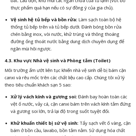
bát. Lau dọn, khử mùi các ngăn chứa của tủ lạnh (vứt bỏ
thực phẩm quá hạn nếu có sự đồng ý của gia chủ).
Vệ sinh hệ tủ bếp và bồn rửa:
Làm sạch toàn bộ hệ
thống tủ bếp trên và tủ bếp dưới. Đánh bóng bồn rửa
chén bằng inox, vòi nước, khử trùng và thông thoáng
đường ống thoát nước bằng dung dịch chuyên dụng để
ngăn mùi hôi ngược.
4.3. Khu vực Nhà vệ sinh và Phòng tắm (Toilet)
Môi trường ẩm ướt liên tục khiến nhà vệ sinh dễ bị bám cặn
canxi và rêu mốc trên các chất liệu cao cấp. Chúng tôi xử lý
theo tiêu chuẩn khách sạn 5 sao:
Xử lý vách kính và gương soi:
Đánh bay hoàn toàn các
vệt ố nước, vảy cá, cặn canxi bám trên vách kính tắm đứng
và gương soi lớn, trả lại độ trong suốt tuyệt đối.
Khử khuẩn thiết bị sứ vệ sinh:
Tẩy sạch vết ố vàng, cặn
bám ở bồn cầu, lavabo, bồn tắm nằm. Sử dụng hóa chất