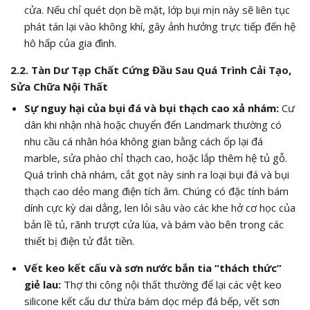
cửa. Nếu chỉ quét dọn bề mặt, lớp bụi mịn này sẽ liên tục
phát tán lại vào không khí, gây ảnh hưởng trực tiếp đến hệ
hô hấp của gia đình.
2.2. Tàn Dư Tạp Chất Cứng Đầu Sau Quá Trình Cải Tạo,
Sửa Chữa Nội Thất
Sự nguy hại của bụi đá và bụi thạch cao xả nhám:
Cư
dân khi nhận nhà hoặc chuyển đến Landmark thường có
nhu cầu cá nhân hóa không gian bằng cách ốp lại đá
marble, sửa phào chỉ thạch cao, hoặc lắp thêm hệ tủ gỗ.
Quá trình chà nhám, cắt gọt này sinh ra loại bụi đá và bụi
thạch cao dẻo mang điện tích âm. Chúng có đặc tính bám
dính cực kỳ dai dẳng, len lỏi sâu vào các khe hở cơ học của
bản lề tủ, rãnh trượt cửa lùa, và bám vào bên trong các
thiết bị điện tử đắt tiền.
Vết keo kết cấu và sơn nước bắn tia “thách thức”
giẻ lau:
Thợ thi công nội thất thường để lại các vệt keo
silicone kết cấu dư thừa bám dọc mép đá bếp, vết sơn