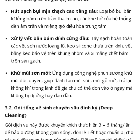
Hút sạch bụi mịn thạch cao tầng sâu:
Loại bỏ bụi bẩn
lơ lửng bám trên trần thạch cao, các khe hở của hệ thống
đèn âm trần và miệng gió điều hòa trung tâm.
Xử lý vết bẩn bám dính cứng đầu:
Tẩy sạch hoàn toàn
các vết sơn nước loang lổ, keo silicone thừa trên kính, vết
băng keo bảo vệ trên khung nhôm và xi măng chết bám
trên sàn gạch.
Khử mùi sơn mới:
Ứng dụng công nghệ phun sương khử
mùi độc quyền, giúp đánh tan mùi sơn, mùi gỗ mới, trả lại
không khí trong lành để gia chủ có thể dọn vào ở ngay mà
không bị dị ứng hay đau đầu.
3.2. Gói tổng vệ sinh chuyên sâu định kỳ (Deep
Cleaning)
Gói dịch vụ này được khuyến khích thực hiện 3 – 6 tháng/lần
để bảo dưỡng không gian sống, đón lễ Tết hoặc chuẩn bị cho
các sự kiện quan trọng của gia đình. Đội ngũ “người nhện” và