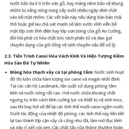
nước bắn tia li ti trên sàn gỗ, hay màng nilon bảo vệ khung
nhôm bị nắng nóng nung sấy suốt nhiều ngày dính chặt
vào bề mặt nhôm. Các vết bẩn này nếu dùng bàn bàn chải
thô hoặc giẻ lau chà sát mạnh sẽ làm xước vĩnh viễn bề
mặt lớp sơn tĩnh điện hay lớp sơn bóng của gỗ An Cường,
đòi hỏi phải có hóa chất bóc tách phân tử và dao gạt
chuyên dụng của gói tổng vệ sinh chuyên sâu để xử lý.
2.3. Tiến Trình Canxi Hóa Vách Kính Và Hiện Tượng Kiềm
Hóa Sàn Đá Tự Nhiên
Màng hóa thạch vảy cá tại phòng tắm:
Nước sinh hoạt
đô thị luôn chứa hàm lượng ion canxi và magie nhất định.
Tại các căn hộ Landmark, tần suất sử dụng phòng tắm
kính và nước nóng rất cao. Hơi nước chứa khoáng chất
ngưng tụ trên vách kính cường lực và thiết bị vệ sinh inox,
sau khi bay hơi sẽ để lại các tinh thể muối canxi ngậm nước.
Dưới tác động của nhiệt độ phòng, các tinh thể này liên kết
lại tạo thành lớp cặn vảy cá cứng như đá, làm mờ đục kính
và gây rỉ sét vòi sen. Các chất tẩy rửa thông thường hoàn