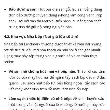
Bảo dưỡng sàn:
Hút bụi khe sàn gỗ, lau sàn bằng dung
dịch bảo dưỡng chuyên dụng (không làm cong vênh, rộp
sàn). Đối với sàn đá Marble, tiến hành lau bằng hóa chất
trung tính để giữ độ bóng nguyên bản.
4.2. Khu vực Nhà bếp (Nơi giữ lửa tổ ấm)
Nhà bếp tại Landmark thường được thiết kế hiện đại nhưng
rất dễ tích tụ dầu mỡ hóa thạch và mùi hôi ở các góc khuất.
Hạng mục này tập trung vào sự sạch sẽ và an toàn thực
phẩm:
Vệ sinh hệ thống hút mùi và bếp nấu:
Tháo rời các tấm
lưới lọc của máy hút mùi để ngâm tẩy sạch lớp dầu mỡ đặc
quánh. Lau sạch mặt bếp từ, bếp hồng ngoại, tẩy sạch các
vết cháy khét dính trên bề mặt vách kính ốp bếp.
Làm sạch thiết bị điện tử nhà bếp:
Vệ sinh chuyên sâu
mặt trong và mặt ngoài của lò vi sóng, lò nướng, máy rửa