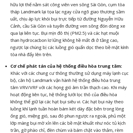
hữu lợi thế nằm sát công viên ven sông Sài Gòn, cụm tòa
tháp Landmark lại tọa lạc ngay cửa ngõ giao thương sầm
uất, chịu áp lực khói bụi trực tiếp từ đường Nguyễn Hữu
Cảnh, cầu Sài Gòn và tuyến đường ven sông đón dòng xe
qua lại liên tục. Bụi mịn đô thị (
PM2.5
) và các hạt muội
than hydrocacbon lơ lửng không hề mất đi ở tầng cao,
ngược lại chúng bị các luồng gió quẩn dọc theo bề mặt kính
tòa nhà đẩy lên trên.
Cơ chế phát tán của hệ thống điều hòa trung tâm:
Khác với các chung cư thông thường sử dụng máy lạnh cục
bộ, căn hộ Landmark vận hành hệ thống điều hòa trung
tâm VRV/VRF với các họng gió âm trần thạch cao. Khi máy
hoạt động liên tục, hệ thống lưới lọc thô của điều hòa
không thể giữ lại các hạt bụi siêu vi. Các hạt bụi này theo
luồng khí lạnh tuần hoàn bám két dày đặc bên trong lòng
ống gió, miệng gió, sau đó phun ngược ra ngoài, phủ một
lớp màng bụi mờ xỉn lên các bề mặt khuất như nóc tủ kịch
trần, gờ phào chỉ, đèn chùm và bám chặt vào thảm, rèm