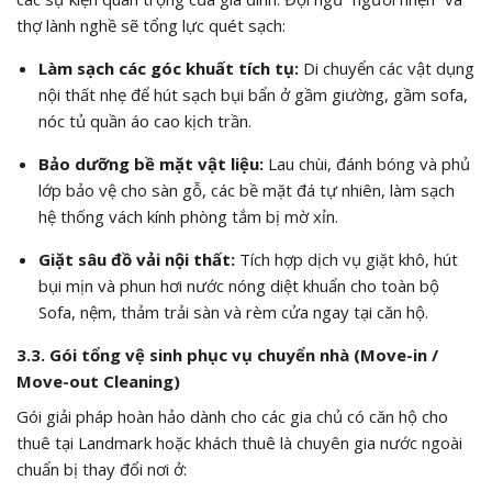
thợ lành nghề sẽ tổng lực quét sạch:
Làm sạch các góc khuất tích tụ:
Di chuyển các vật dụng
nội thất nhẹ để hút sạch bụi bẩn ở gầm giường, gầm sofa,
nóc tủ quần áo cao kịch trần.
Bảo dưỡng bề mặt vật liệu:
Lau chùi, đánh bóng và phủ
lớp bảo vệ cho sàn gỗ, các bề mặt đá tự nhiên, làm sạch
hệ thống vách kính phòng tắm bị mờ xỉn.
Giặt sâu đồ vải nội thất:
Tích hợp dịch vụ giặt khô, hút
bụi mịn và phun hơi nước nóng diệt khuẩn cho toàn bộ
Sofa, nệm, thảm trải sàn và rèm cửa ngay tại căn hộ.
3.3. Gói tổng vệ sinh phục vụ chuyển nhà (Move-in /
Move-out Cleaning)
Gói giải pháp hoàn hảo dành cho các gia chủ có căn hộ cho
thuê tại Landmark hoặc khách thuê là chuyên gia nước ngoài
chuẩn bị thay đổi nơi ở: