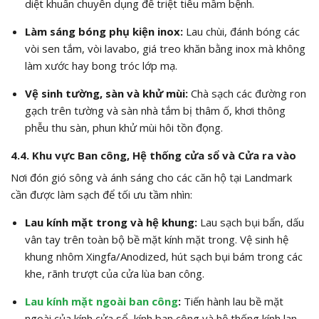
diệt khuẩn chuyên dụng để triệt tiêu mầm bệnh.
Làm sáng bóng phụ kiện inox:
Lau chùi, đánh bóng các
vòi sen tắm, vòi lavabo, giá treo khăn bằng inox mà không
làm xước hay bong tróc lớp mạ.
Vệ sinh tường, sàn và khử mùi:
Chà sạch các đường ron
gạch trên tường và sàn nhà tắm bị thâm ố, khơi thông
phễu thu sàn, phun khử mùi hôi tồn đọng.
4.4. Khu vực Ban công, Hệ thống cửa sổ và Cửa ra vào
Nơi đón gió sông và ánh sáng cho các căn hộ tại Landmark
cần được làm sạch để tối ưu tầm nhìn:
Lau kính mặt trong và hệ khung:
Lau sạch bụi bẩn, dấu
vân tay trên toàn bộ bề mặt kính mặt trong. Vệ sinh hệ
khung nhôm Xingfa/Anodized, hút sạch bụi bám trong các
khe, rãnh trượt của cửa lùa ban công.
Lau kính mặt ngoài ban công
:
Tiến hành lau bề mặt
ngoài của kính cửa sổ, kính ban công và hệ thống kính lan