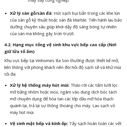
Xử lý sàn gỗ/sàn đá:
Hút sạch bụi bẩn trong các khe lún
của sàn gỗ kỹ thuật hoặc sàn đá Marble. Tiến hành lau bảo
dưỡng chuyên sâu giúp khơi dậy độ sáng bóng tự nhiên
của sàn mà không gây trơn trượt.
4.2. Hạng mục tổng vệ sinh khu vực bếp cao cấp (Nơi
giữ lửa tổ ấm)
Khu vực bếp tại Vinhomes Ba Son thường được thiết kế mở,
liên thông với phòng khách nên đòi hỏi độ sạch sẽ và khử mùi
tối đa:
Xử lý hệ thống máy hút mùi:
Tháo rời các tấm lưới lọc
mỡ bằng nhôm hoặc inox, ngâm vào dung dịch bóc tách
mỡ chuyên dụng để hòa tan các lớp dầu mỡ hóa thạch
quánh lại, trả lại sự thông thoáng cho máy. Lau sạch vỏ
máy hút mùi.
Vệ sinh mặt bếp và kính ốp:
Tẩy sạch hoàn toàn các vết