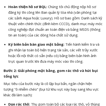
Hoàn thiện hồ sơ BQL:
Chúng tôi chủ động nộp hồ sơ
đăng ký thi công lên Ban quản lý tòa nhà (văn phòng tại
các sảnh Aqua hoặc Luxury). Hồ sơ bao gồm: Danh sách kỹ
thuật viên chính thức (đính kèm CCCD), danh mục máy móc
công nghiệp đạt chuẩn an toàn điện và bảng MSDS (thông
tin an toàn) của các dòng hóa chất sử dụng.
Ký biên bản bàn giao mặt bằng:
Tiến hành kiểm tra và
ghi nhận lại toàn bộ hiện trạng tài sản, các vết trầy xước
hoặc lỗi nội thất có sẵn (nếu có) bằng biên bản hình ảnh
trực quan trước khi đưa máy móc vào thi công.
Bước 2: Giải phóng mặt bằng, gom rác thô và hút bụi
tổng lực
Mục tiêu của bước này là cô lập bụi bẩn, ngăn chặn hiện
tượng “ô nhiễm chéo” (bụi từ khu vực này bay sang khu vực
khác đã làm sạch):
Dọn rác thô:
Thu gom toàn bộ các loại rác thô, vỏ thùng