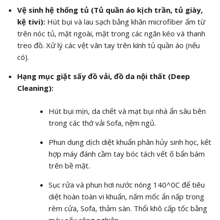
Vệ sinh hệ thống tủ (Tủ quần áo kịch trần, tủ giày,
kệ tivi):
Hút bụi và lau sạch bằng khăn microfiber ẩm từ
trên nóc tủ, mặt ngoài, mặt trong các ngăn kéo và thanh
treo đồ. Xử lý các vệt vân tay trên kính tủ quần áo (nếu
có).
Hạng mục giặt sấy đồ vải, đồ da nội thất (Deep
Cleaning):
Hút bụi mịn, da chết và mạt bụi nhà ẩn sâu bên
trong các thớ vải Sofa, nệm ngủ.
Phun dung dịch diệt khuẩn phân hủy sinh học, kết
hợp máy đánh cầm tay bóc tách vết ố bẩn bám
trên bề mặt.
Sục rửa và phun hơi nước nóng
140^0C
để tiêu
diệt hoàn toàn vi khuẩn, nấm mốc ẩn nấp trong
rèm cửa, Sofa, thảm sàn. Thổi khô cấp tốc bằng
máy sấy công nghiệp.