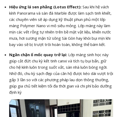
Hiệu ứng lá sen phẳng (Lotus Effect):
Sau khi hệ vách
kính Panorama và sàn đá Marble được làm sạch tinh khiết,
các chuyên viên sẽ áp dụng kỹ thuật phun phủ một lớp
màng Polymer Nano vi mô siêu mỏng. Lớp màng này làm
mịn các vết rỗng tự nhiên trên bề mặt vật liệu, khiến nước
mưa, hơi sương mặn từ sông Sài Gòn hay khói bụi mịn khi
bay vào sẽ bị trượt trôi hoàn toàn, không thể bám kết.
Ngăn chặn ố mốc quay trở lại:
Lớp màng sinh học này
giúp cắt đứt chu kỳ kết tinh canxi và tích tụ bụi bẩn, giữ
cho hệ kính luôn trong suốt vắt, sàn nhà luôn bóng ngời.
Nhờ đó, chu kỳ sạch đẹp của căn hộ được kéo dài vượt trội
gấp 3 lần so với các phương pháp lau dọn thông thường,
giúp gia chủ tiết kiệm tối đa thời gian và chi phí bảo dưỡng
định kỳ