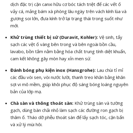
dịch đặc trị cặn canxi hữu cơ bóc tách triệt để các vết ố
vảy cá, mảng bám xà phòng lâu ngày trên vách kính lùa và
gương soi lớn, đưa kính trở lại trạng thái trong suốt như
mới.
Khử trùng thiết bị sứ (Duravit, Kohler):
Vệ sinh, tẩy
sạch các vệt ố vàng bên trong và bên ngoài bồn cầu,
lavabo, bồn tắm nằm bằng hóa chất trung tính diệt khuẩn,
cam kết không gây mòn hay xỉn men sứ.
Đánh bóng phụ kiện inox (Hansgrohe):
Lau chùi tỉ mỉ
các đầu vòi sen, vòi nước lười, thanh treo khăn bằng khăn
sợi vi mô mềm, giúp khôi phục độ sáng bóng loáng nguyên
bản của lớp mạ.
Chà sàn và thông thoát sàn:
Khử trùng sàn và tường
gạch, dùng bàn chải nhỏ làm sạch các đường ron gạch bị
thâm ố. Tháo dỡ phễu thoát sàn để lấy sạch tóc, cặn bẩn
và xử lý mùi hôi.