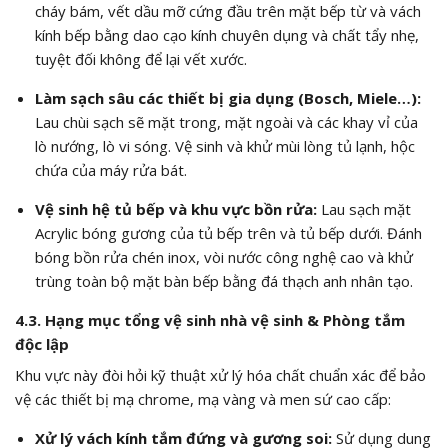
cháy bám, vết dầu mỡ cứng đầu trên mặt bếp từ và vách
kính bếp bằng dao cạo kính chuyên dụng và chất tẩy nhẹ,
tuyệt đối không để lại vết xước.
Làm sạch sâu các thiết bị gia dụng (Bosch, Miele…):
Lau chùi sạch sẽ mặt trong, mặt ngoài và các khay vỉ của
lò nướng, lò vi sóng. Vệ sinh và khử mùi lòng tủ lạnh, hộc
chứa của máy rửa bát.
Vệ sinh hệ tủ bếp và khu vực bồn rửa:
Lau sạch mặt
Acrylic bóng gương của tủ bếp trên và tủ bếp dưới. Đánh
bóng bồn rửa chén inox, vòi nước công nghệ cao và khử
trùng toàn bộ mặt bàn bếp bằng đá thạch anh nhân tạo.
4.3. Hạng mục tổng vệ sinh nhà vệ sinh & Phòng tắm
độc lập
Khu vực này đòi hỏi kỹ thuật xử lý hóa chất chuẩn xác để bảo
vệ các thiết bị mạ chrome, mạ vàng và men sứ cao cấp:
Xử lý vách kính tắm đứng và gương soi:
Sử dụng dung