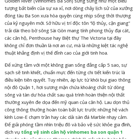
Golden River (Vinhomes Ba Son) sừng sững như một biểu
tượng bất biến của sự xa xỉ, nơi dòng chảy lịch sử của xưởng
đóng tàu Ba Son xưa hòa quyện cùng nhịp sống thời thượng
của kỷ nguyên mới. Sở hữu vị trí độc tôn “lộ thủy, cận giang”
trải dài theo bờ sông Sài Gòn mang tính phong thủy đại cát,
các căn hộ, Penthouse hay Biệt thự The Victoria tại đây
không chỉ đơn thuần là nơi an cư, mà là những kiệt tác nghệ
thuật khẳng định vị thế đỉnh cao của giới tinh hoa.
Để xứng tầm với một không gian sống đẳng cấp 5 sao, sự
sạch sẽ tinh khiết, chuẩn mực đến từng chi tiết kiến trúc là
điều kiện tiên quyết. Tuy nhiên, áp lực từ khói bụi giao thông
nội đô Quận 1, hơi sương mặn chứa khoáng chất từ dòng
sông và tàn dư hóa chất sau quá trình hoàn thiện nội thất
thường xuyên đe dọa đến mỹ quan của căn hộ. Lau dọn thủ
công thông thường hoàn toàn bất lực trước những hệ vách
kính Low-E chạm trần hay các dải sàn đá Marble nhạy cảm.
Để giải phóng tầm nhìn triệu đô và bảo vệ sức khỏe gia đình,
dịch vụ
tổng vệ sinh căn hộ vinhomes ba son quận 1