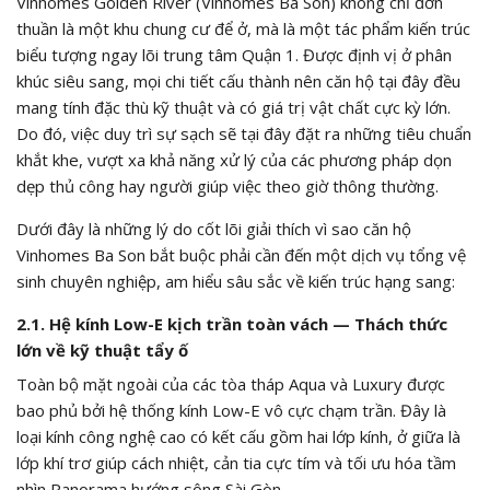
Vinhomes Golden River (Vinhomes Ba Son) không chỉ đơn
thuần là một khu chung cư để ở, mà là một tác phẩm kiến trúc
biểu tượng ngay lõi trung tâm Quận 1. Được định vị ở phân
khúc siêu sang, mọi chi tiết cấu thành nên căn hộ tại đây đều
mang tính đặc thù kỹ thuật và có giá trị vật chất cực kỳ lớn.
Do đó, việc duy trì sự sạch sẽ tại đây đặt ra những tiêu chuẩn
khắt khe, vượt xa khả năng xử lý của các phương pháp dọn
dẹp thủ công hay người giúp việc theo giờ thông thường.
Dưới đây là những lý do cốt lõi giải thích vì sao căn hộ
Vinhomes Ba Son bắt buộc phải cần đến một dịch vụ tổng vệ
sinh chuyên nghiệp, am hiểu sâu sắc về kiến trúc hạng sang:
2.1. Hệ kính Low-E kịch trần toàn vách — Thách thức
lớn về kỹ thuật tẩy ố
Toàn bộ mặt ngoài của các tòa tháp Aqua và Luxury được
bao phủ bởi hệ thống kính Low-E vô cực chạm trần. Đây là
loại kính công nghệ cao có kết cấu gồm hai lớp kính, ở giữa là
lớp khí trơ giúp cách nhiệt, cản tia cực tím và tối ưu hóa tầm
nhìn Panorama hướng sông Sài Gòn.