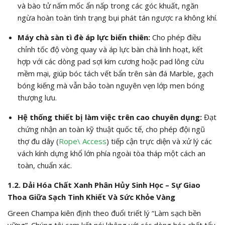
và bào tử nấm mốc ẩn nấp trong các góc khuất, ngăn
ngừa hoàn toàn tình trạng bụi phát tán ngược ra không khí.
Máy chà sàn tì đè áp lực biến thiên:
Cho phép điều
chỉnh tốc độ vòng quay và áp lực bàn chà linh hoạt, kết
hợp với các dòng pad sợi kim cương hoặc pad lông cừu
mềm mại, giúp bóc tách vết bẩn trên sàn đá Marble, gạch
bóng kiếng mà vẫn bảo toàn nguyên vẹn lớp men bóng
thượng lưu.
Hệ thống thiết bị làm việc trên cao chuyên dụng:
Đạt
chứng nhận an toàn kỹ thuật quốc tế, cho phép đội ngũ
thợ đu dây (
Rope\ Access
) tiếp cận trực diện và xử lý các
vách kính dựng khổ lớn phía ngoài tòa tháp một cách an
toàn, chuẩn xác.
1.2. Dải Hóa Chất Xanh Phân Hủy Sinh Học – Sự Giao
Thoa Giữa Sạch Tinh Khiết Và Sức Khỏe Vàng
Green Champa kiên định theo đuổi triết lý “Làm sạch bền
vững”. Chúng tôi cam kết nói không với các dòng hóa chất tẩy