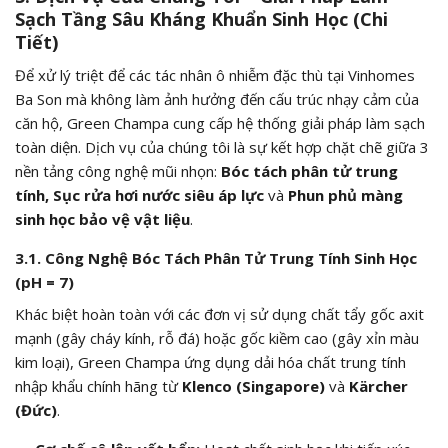
Sạch Tầng Sâu Kháng Khuẩn Sinh Học (Chi
Tiết)
Để xử lý triệt để các tác nhân ô nhiễm đặc thù tại Vinhomes
Ba Son mà không làm ảnh hưởng đến cấu trúc nhạy cảm của
căn hộ, Green Champa cung cấp hệ thống giải pháp làm sạch
toàn diện. Dịch vụ của chúng tôi là sự kết hợp chặt chẽ giữa 3
nền tảng công nghệ mũi nhọn:
Bóc tách phân tử trung
tính, Sục rửa hơi nước siêu áp lực
và
Phun phủ màng
sinh học bảo vệ vật liệu
.
3.1. Công Nghệ Bóc Tách Phân Tử Trung Tính Sinh Học
(
pH = 7
)
Khác biệt hoàn toàn với các đơn vị sử dụng chất tẩy gốc axit
mạnh (gây cháy kính, rỗ đá) hoặc gốc kiềm cao (gây xỉn màu
kim loại), Green Champa ứng dụng dải hóa chất trung tính
nhập khẩu chính hãng từ
Klenco (Singapore)
và
Kärcher
(Đức)
.