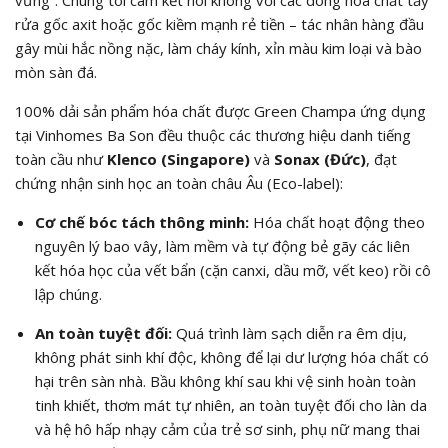
rửa gốc axit hoặc gốc kiềm mạnh rẻ tiền – tác nhân hàng đầu
gây mùi hắc nồng nặc, làm cháy kính, xỉn màu kim loại và bào
mòn sàn đá.
100% dải sản phẩm hóa chất được Green Champa ứng dụng
tại Vinhomes Ba Son đều thuộc các thương hiệu danh tiếng
toàn cầu như
Klenco (Singapore)
và
Sonax (Đức)
, đạt
chứng nhận sinh học an toàn châu Âu (
Eco-label
):
Cơ chế bóc tách thông minh:
Hóa chất hoạt động theo
nguyên lý bao vây, làm mềm và tự động bẻ gãy các liên
kết hóa học của vết bẩn (cặn canxi, dầu mỡ, vết keo) rồi cô
lập chúng.
An toàn tuyệt đối:
Quá trình làm sạch diễn ra êm dịu,
không phát sinh khí độc, không để lại dư lượng hóa chất có
hại trên sàn nhà. Bầu không khí sau khi vệ sinh hoàn toàn
tinh khiết, thơm mát tự nhiên, an toàn tuyệt đối cho làn da
và hệ hô hấp nhạy cảm của trẻ sơ sinh, phụ nữ mang thai