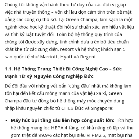
Chúng tôi không vận hành theo tư duy của các đơn vị giúp
việc nhà truyền thống – vốn chỉ lau dọn cảm tính trên bề mặt
bằng các công cụ thô sơ. Tại Green Champa, làm sạch là một
ngành khoa học kỹ thuật đòi hỏi sự chuẩn xác, am hiểu vật liệu
và tính kỷ luật tuyệt đối. Toàn bộ hệ thống quy trình của
chúng tôi được xây dựng, tinh chỉnh dựa trên bộ tiêu chuẩn
khắt khe từ các cung điện, resort và hệ thống khách sạn 5
sao quốc tế như Marriott, Hyatt và Regent.
1.1. Hệ Thống Trang Thiết Bị Công Nghệ Cao – Sức
Mạnh Từ Kỷ Nguyên Công Nghiệp Đức
Để đối đầu với những vết bẩn “cứng đầu” nhất mà không làm
tổn hại đến kết cấu mỏng manh của vật liệu xa xỉ, Green
Champa đầu tư đồng bộ hệ thống máy móc chuyên dụng
nhập khẩu nguyên chiếc từ CHLB Đức và Singapore:
Máy hút bụi tầng sâu liên hợp công suất lớn:
Tích hợp
hệ thống màng lọc HEPA 4 tầng, có khả năng cô lập và thu
gom triệt để 99.9% các hạt bụi siêu vi PM2.5, mạt bụi nhà