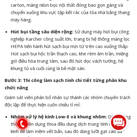
carton, màng nilon bọc nội thất đóng bao gọn gàng và
chuyển xuống khu vực tập kết rác của tòa nhà bằng thang
máy hàng.
Hút bụi tầng sâu diện rộng:
Sử dụng máy hút bụi công
nghiệp Karcher công suất lớn, trang bị hệ thống màng lọc
HEPA tiến hành hút sạch bụi mịn từ trên cao xuống thấp:
Hút sạch bụi hộc trần thạch cao, khe rèm âm trần, miệng
gió điều hòa trung tâm, sau đó hút dọc vách tường, hệ
khung tủ và cuối cùng là bề mặt sàn.
Bước 3: Thi công làm sạch tinh chi tiết từng phân khu
chức năng
Giám sát viên phân bổ nhân sự thành các nhóm chuyên trách
độc lập để thực hiện cuốn chiếu tỉ mỉ:
Nhóm xử lý hệ kính Low-E và khung nhôm:
Dùng bông
thỏ chuyên dụng thoa đều dung dịch trung tính lên mặt
kính để làm mềm vết bẩn, sau đó dùng lưỡi gạt cao su