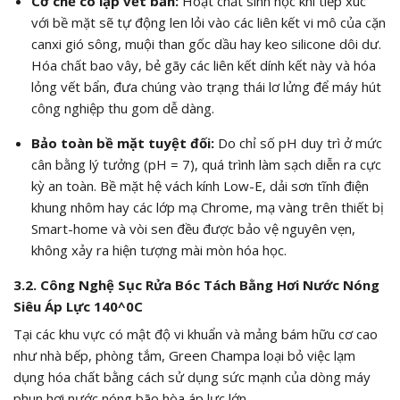
Cơ chế cô lập vết bẩn:
Hoạt chất sinh học khi tiếp xúc
với bề mặt sẽ tự động len lỏi vào các liên kết vi mô của cặn
canxi gió sông, muội than gốc dầu hay keo silicone dôi dư.
Hóa chất bao vây, bẻ gãy các liên kết dính kết này và hóa
lỏng vết bẩn, đưa chúng vào trạng thái lơ lửng để máy hút
công nghiệp thu gom dễ dàng.
Bảo toàn bề mặt tuyệt đối:
Do chỉ số
pH
duy trì ở mức
cân bằng lý tưởng (
pH = 7
), quá trình làm sạch diễn ra cực
kỳ an toàn. Bề mặt hệ vách kính Low-E, dải sơn tĩnh điện
khung nhôm hay các lớp mạ Chrome, mạ vàng trên thiết bị
Smart-home và vòi sen đều được bảo vệ nguyên vẹn,
không xảy ra hiện tượng mài mòn hóa học.
3.2. Công Nghệ Sục Rửa Bóc Tách Bằng Hơi Nước Nóng
Siêu Áp Lực
140^0C
Tại các khu vực có mật độ vi khuẩn và mảng bám hữu cơ cao
như nhà bếp, phòng tắm, Green Champa loại bỏ việc lạm
dụng hóa chất bằng cách sử dụng sức mạnh của dòng máy
phun hơi nước nóng bão hòa áp lực lớn.