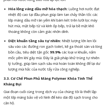
Hóa lỏng váng dầu mỡ hóa thạch:
Luồng hơi nước đạt
nhiệt độ cao tại đầu phun giúp làm tan chảy thần tốc các
lớp màng dầu mỡ rán yếm khí bám két trên lưới lọc máy
hút mùi, mặt bếp từ và kính ốp bếp, trả lại bề mặt khô
thoáng không còn cảm giác nhờn dính.
Diệt khuẩn tầng sâu tự nhiên:
Nhiệt lượng lớn len lỏi
sâu vào các đường ron gạch toilet, kẽ ga thoát sàn và lòng
bồn cầu, tiêu diệt tận gốc
99.9%
các loại vi khuẩn, nấm
mốc yếm khí gây mùi. Đây là giải pháp khử trùng tự nhiên
lý tưởng, giúp làm sạch sâu mà hoàn toàn không để lại dư
lượng mùi hắc của nước tẩy rửa công nghiệp.
3.3. Cơ Chế Phun Phủ Màng Polymer Khóa Tinh Thể
Kháng Bụi
Giai đoạn cuối cùng trong dịch vụ của chúng tôi là thiết lập
một lớp màng bảo vệ vô hình để kéo dài độ sạch trong cho
căn hộ.