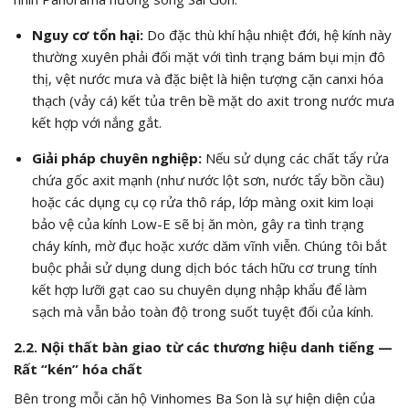
Nguy cơ tổn hại:
Do đặc thù khí hậu nhiệt đới, hệ kính này
thường xuyên phải đối mặt với tình trạng bám bụi mịn đô
thị, vệt nước mưa và đặc biệt là hiện tượng cặn canxi hóa
thạch (vảy cá) kết tủa trên bề mặt do axit trong nước mưa
kết hợp với nắng gắt.
Giải pháp chuyên nghiệp:
Nếu sử dụng các chất tẩy rửa
chứa gốc axit mạnh (như nước lột sơn, nước tẩy bồn cầu)
hoặc các dụng cụ cọ rửa thô ráp, lớp màng oxit kim loại
bảo vệ của kính Low-E sẽ bị ăn mòn, gây ra tình trạng
cháy kính, mờ đục hoặc xước dăm vĩnh viễn. Chúng tôi bắt
buộc phải sử dụng dung dịch bóc tách hữu cơ trung tính
kết hợp lưỡi gạt cao su chuyên dụng nhập khẩu để làm
sạch mà vẫn bảo toàn độ trong suốt tuyệt đối của kính.
2.2. Nội thất bàn giao từ các thương hiệu danh tiếng —
Rất “kén” hóa chất
Bên trong mỗi căn hộ Vinhomes Ba Son là sự hiện diện của