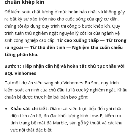
chuẩn khép kín
Để kiểm soát chất lượng ở mức hoàn hảo nhất và không gây
ra bất kỳ sự xáo trộn nào cho cuộc sống của quý cư dân,
chúng tôi áp dụng quy trình thi công 5 bước khép kín. Quy
trình tuân thủ nghiêm ngặt nguyên lý cốt lõi của ngành vệ
sinh công nghiệp cao cấp:
Từ cao xuống thấp — Từ trong
ra ngoài — Từ thô đến tinh — Nghiệm thu cuốn chiếu
từng phân khu.
Bước 1: Tiếp nhận căn hộ và hoàn tất thủ tục thầu với
BQL Vinhomes
Tại một dự án siêu sang như Vinhomes Ba Son, quy trình
kiểm soát an ninh của chủ đầu tư là cực kỳ nghiêm ngặt. Khâu
chuẩn bị được thực hiện bài bản bao gồm:
Khảo sát chi tiết:
Giám sát viên trực tiếp đến ghi nhận
diện tích căn hộ, đo đạc khối lượng kính Low-E, kiểm tra
tình trạng bề mặt đá Marble, sàn gỗ kỹ thuật và các khu
vực nội thất đặc biệt.