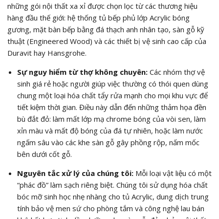
những gói nội thất xa xỉ được chọn lọc từ các thương hiệu
hàng đầu thế giới: hệ thống tủ bếp phủ lớp Acrylic bóng
gương, mặt bàn bếp bằng đá thạch anh nhân tạo, sàn gỗ kỹ
thuật (Engineered Wood) và các thiết bị vệ sinh cao cấp của
Duravit hay Hansgrohe.
Sự nguy hiểm từ thợ không chuyên:
Các nhóm thợ vệ
sinh giá rẻ hoặc người giúp việc thường có thói quen dùng
chung một loại hóa chất tẩy rửa mạnh cho mọi khu vực để
tiết kiệm thời gian. Điều này dẫn đến những thảm họa đền
bù đắt đỏ: làm mất lớp mạ chrome bóng của vòi sen, làm
xỉn màu và mất độ bóng của đá tự nhiên, hoặc làm nước
ngấm sâu vào các khe sàn gỗ gây phồng rộp, nấm mốc
bên dưới cốt gỗ.
Nguyên tắc xử lý của chúng tôi:
Mỗi loại vật liệu có một
“phác đồ” làm sạch riêng biệt. Chúng tôi sử dụng hóa chất
bóc mỡ sinh học nhẹ nhàng cho tủ Acrylic, dung dịch trung
tính bảo vệ men sứ cho phòng tắm và công nghệ lau bán