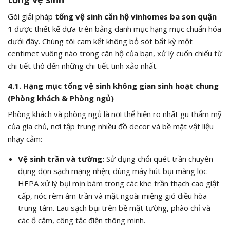
Gói giải pháp
tổng vệ sinh căn hộ vinhomes ba son quận
1
được thiết kế dựa trên bảng danh mục hạng mục chuẩn hóa
dưới đây. Chúng tôi cam kết không bỏ sót bất kỳ một
centimet vuông nào trong căn hộ của bạn, xử lý cuốn chiếu từ
chi tiết thô đến những chi tiết tinh xảo nhất.
4.1. Hạng mục tổng vệ sinh không gian sinh hoạt chung
(Phòng khách & Phòng ngủ)
Phòng khách và phòng ngủ là nơi thể hiện rõ nhất gu thẩm mỹ
của gia chủ, nơi tập trung nhiều đồ decor và bề mặt vật liệu
nhạy cảm:
Vệ sinh trần và tường:
Sử dụng chổi quét trần chuyên
dụng dọn sạch mạng nhện; dùng máy hút bụi màng lọc
HEPA xử lý bụi mịn bám trong các khe trần thạch cao giật
cấp, nóc rèm âm trần và mặt ngoài miệng gió điều hòa
trung tâm. Lau sạch bụi trên bề mặt tường, phào chỉ và
các ổ cắm, công tắc điện thông minh.