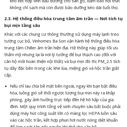
khô kết hợp tinh dầu dưỡng cho sàn gỗ, đảm bảo nội thất
không chỉ sạch mà còn được bảo dưỡng kéo dài tuổi thọ.
2.3. Hệ thống điều hòa trung tâm âm trần — Nơi tích tụ
bụi mịn tầng sâu
Khác với các chung cư thông thường sử dụng máy lạnh treo
tường cục bộ, Vinhomes Ba Son vận hành hệ thống điều hòa
trung tâm Chiller âm trần hiện đại. Hệ thống này giúp tối ưu
thẩm mỹ nhưng lại là nơi lý tưởng để bụi thạch cao (đối với
căn hộ mới hoàn thiện nội thất) và bụi mịn đô thị
PM_2.5
tích
tụ dầy đặc bên trong các khe lùa, miệng gió và hộc trần giật
cấp.
Nếu chỉ lau chùi bề mặt bên ngoài, ngay khi bạn bật điều
hòa, luồng gió sẽ thổi ngược lượng bụi mịn này ra khắp
phòng, gây ảnh hưởng trực tiếp đến hệ hô hấp của gia
đình. Một quy trình tổng vệ sinh chuyên sâu bắt buộc phải
dùng máy hút công suất lớn có màng lọc HEPA luồn sâu
vào các hộc trần, kết hợp phun hơi nước nóng diệt khuẩn
để làm sạch tận gốc nguồn khí thở cho căn hộ.