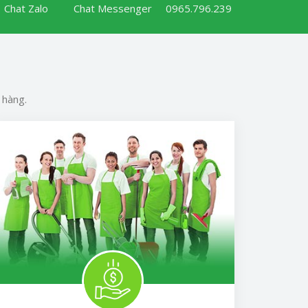
Chat Zalo
Chat Messenger
0965.796.239
 hàng.