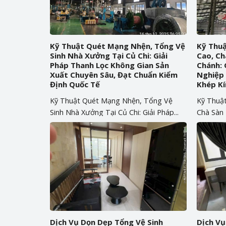
Kỹ Thuật Quét Mạng Nhện, Tổng Vệ
Kỹ Thu
Sinh Nhà Xưởng Tại Củ Chi: Giải
Cao, Ch
Pháp Thanh Lọc Không Gian Sản
Chánh: 
Xuất Chuyên Sâu, Đạt Chuẩn Kiểm
Nghiệp 
Định Quốc Tế
Khép Kí
Kỹ Thuật Quét Mạng Nhện, Tổng Vệ
Kỹ Thuậ
Sinh Nhà Xưởng Tại Củ Chi: Giải Pháp...
Chà Sàn 
Giải...
Dịch Vụ Dọn Dẹp Tổng Vệ Sinh
Dịch Vụ