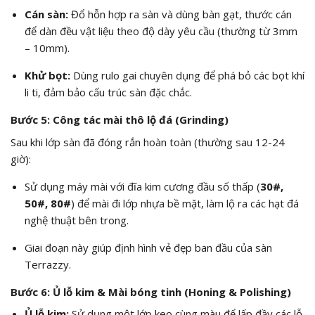
Cán sàn:
Đổ hỗn hợp ra sàn và dùng bàn gạt, thước cán
để dàn đều vật liệu theo độ dày yêu cầu (thường từ 3mm
– 10mm).
Khử bọt:
Dùng rulo gai chuyên dụng để phá bỏ các bọt khí
li ti, đảm bảo cấu trúc sàn đặc chắc.
Bước 5: Công tác mài thô lộ đá (Grinding)
Sau khi lớp sàn đã đóng rắn hoàn toàn (thường sau 12-24
giờ):
Sử dụng máy mài với đĩa kim cương đầu số thấp (
30#,
50#, 80#
) để mài đi lớp nhựa bề mặt, làm lộ ra các hạt đá
nghệ thuật bên trong.
Giai đoạn này giúp định hình vẻ đẹp ban đầu của sàn
Terrazzy.
Bước 6: Ủ lỗ kim & Mài bóng tinh (Honing & Polishing)
Ủ lỗ kim:
Sử dụng một lớp keo cùng màu để lấp đầy các lỗ