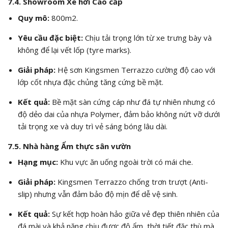
7.4. Showroom Xe hơi Cao cấp
Quy mô:
800
m2
.
Yêu cầu đặc biệt:
Chịu tải trọng lớn từ xe trưng bày và
không để lại vết lốp (tyre marks).
Giải pháp:
Hệ sơn Kingsmen Terrazzo cường độ cao với
lớp cốt nhựa đặc chủng tăng cứng bề mặt.
Kết quả:
Bề mặt sàn cứng cáp như đá tự nhiên nhưng có
độ dẻo dai của nhựa Polymer, đảm bảo không nứt vỡ dưới
tải trọng xe và duy trì vẻ sáng bóng lâu dài.
7.5. Nhà hàng Ẩm thực sân vườn
Hạng mục:
Khu vực ăn uống ngoài trời có mái che.
Giải pháp:
Kingsmen Terrazzo chống trơn trượt (Anti-
slip) nhưng vẫn đảm bảo độ mịn để dễ vệ sinh.
Kết quả:
Sự kết hợp hoàn hảo giữa vẻ đẹp thiên nhiên của
đá mài và khả năng chịu được độ ẩm, thời tiết đặc thù mà