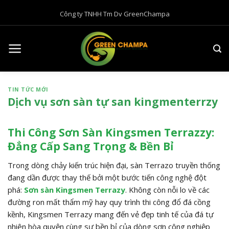
B
Công ty TNHH Tm Dv GreenChampa
ỏ
q
u
a
n
ộ
TIN TỨC MỚI
i
Dịch vụ sơn sàn tự san kingmenterrzy
d
u
n
Thi Công Sơn Sàn Kingsmen Terrazzy:
g
Đẳng Cấp Sang Trọng & Bền Bỉ
Trong dòng chảy kiến trúc hiện đại, sàn Terrazo truyền thống
đang dần được thay thế bởi một bước tiến công nghệ đột
phá:
Sơn sàn Kingsmen Terrazy
. Không còn nỗi lo về các
đường ron mất thẩm mỹ hay quy trình thi công đổ đá cồng
kềnh, Kingsmen Terrazy mang đến vẻ đẹp tinh tế của đá tự
nhiên hòa quyện cùng sự bền bỉ của dòng sơn công nghiệp