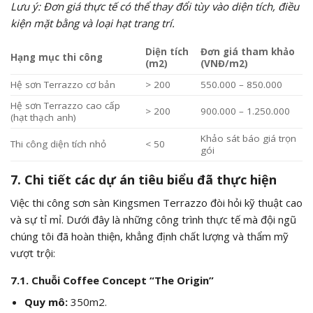
Lưu ý: Đơn giá thực tế có thể thay đổi tùy vào diện tích, điều
kiện mặt bằng và loại hạt trang trí.
Diện tích
Đơn giá tham khảo
Hạng mục thi công
(m2)
(VNĐ/m2)
Hệ sơn Terrazzo cơ bản
> 200
550.000 – 850.000
Hệ sơn Terrazzo cao cấp
> 200
900.000 – 1.250.000
(hạt thạch anh)
Khảo sát báo giá trọn
Thi công diện tích nhỏ
< 50
gói
7. Chi tiết các dự án tiêu biểu đã thực hiện
Việc thi công sơn sàn Kingsmen Terrazzo đòi hỏi kỹ thuật cao
và sự tỉ mỉ. Dưới đây là những công trình thực tế mà đội ngũ
chúng tôi đã hoàn thiện, khẳng định chất lượng và thẩm mỹ
vượt trội:
7.1. Chuỗi Coffee Concept “The Origin”
Quy mô:
350
m2
.