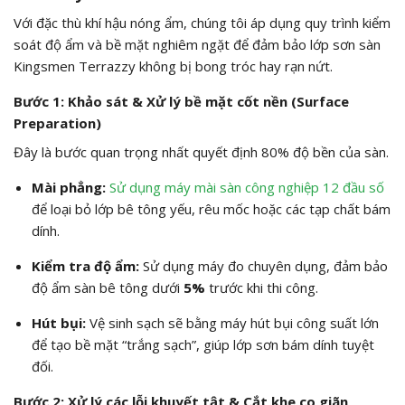
Với đặc thù khí hậu nóng ẩm, chúng tôi áp dụng quy trình kiểm
soát độ ẩm và bề mặt nghiêm ngặt để đảm bảo lớp sơn sàn
Kingsmen Terrazzy không bị bong tróc hay rạn nứt.
Bước 1: Khảo sát & Xử lý bề mặt cốt nền (Surface
Preparation)
Đây là bước quan trọng nhất quyết định 80% độ bền của sàn.
Mài phẳng:
Sử dụng máy mài sàn công nghiệp 12 đầu số
để loại bỏ lớp bê tông yếu, rêu mốc hoặc các tạp chất bám
dính.
Kiểm tra độ ẩm:
Sử dụng máy đo chuyên dụng, đảm bảo
độ ẩm sàn bê tông dưới
5%
trước khi thi công.
Hút bụi:
Vệ sinh sạch sẽ bằng máy hút bụi công suất lớn
để tạo bề mặt “trắng sạch”, giúp lớp sơn bám dính tuyệt
đối.
Bước 2: Xử lý các lỗi khuyết tật & Cắt khe co giãn