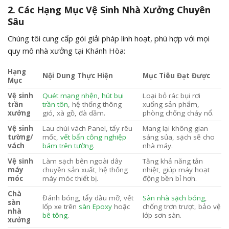
2. Các Hạng Mục Vệ Sinh Nhà Xưởng Chuyên
Sâu
Chúng tôi cung cấp gói giải pháp linh hoạt, phù hợp với mọi
quy mô nhà xưởng tại Khánh Hòa:
Hạng
Nội Dung Thực Hiện
Mục Tiêu Đạt Được
Mục
Vệ sinh
Quét mạng nhện
,
hút bụi
Loại bỏ rác bụi rơi
trần
trần tôn
, hệ thống thông
xuống sản phẩm,
xưởng
gió, xà gồ, đà dầm.
phòng chống cháy nổ.
Vệ sinh
Lau chùi vách Panel, tẩy rêu
Mang lại không gian
tường/
mốc,
vết bẩn công nghiệp
sáng sủa, sạch sẽ cho
vách
bám trên tường
.
nhà máy.
Vệ sinh
Làm sạch bên ngoài dây
Tăng khả năng tản
máy
chuyền sản xuất, hệ thống
nhiệt, giúp máy hoạt
móc
máy móc thiết bị.
động bền bỉ hơn.
Chà
Đánh bóng, tẩy dầu mỡ, vết
Sàn nhà sạch bóng
,
sàn
lốp xe trên
sàn Epoxy
hoặc
chống trơn trượt, bảo vệ
nhà
bê tông
.
lớp sơn sàn.
xưởng