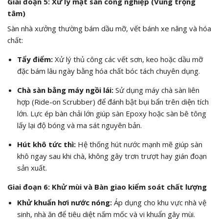
Giai đoạn 5: Xử lý mặt sàn công nghiệp (Vùng trọng
tâm)
Sàn nhà xưởng thường bám dầu mỡ, vết bánh xe nâng và hóa
chất:
Tẩy điểm:
Xử lý thủ công các vết sơn, keo hoặc dầu mỡ
đặc bám lâu ngày bằng hóa chất bóc tách chuyên dụng.
Chà sàn bằng máy ngồi lái:
Sử dụng máy chà sàn liên
hợp (Ride-on Scrubber) để đánh bật bụi bẩn trên diện tích
lớn. Lực ép bàn chải lớn giúp sàn Epoxy hoặc sàn bê tông
lấy lại độ bóng và ma sát nguyên bản.
Hút khô tức thì:
Hệ thống hút nước mạnh mẽ giúp sàn
khô ngay sau khi chà, không gây trơn trượt hay gián đoạn
sản xuất.
Giai đoạn 6: Khử mùi và Bàn giao kiểm soát chất lượng
Khử khuẩn hơi nước nóng:
Áp dụng cho khu vực nhà vệ
sinh, nhà ăn để tiêu diệt nấm mốc và vi khuẩn gây mùi.