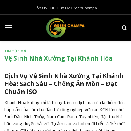
B
Công ty TNHH Tm Dv GreenChampa
ỏ
q
u
a
n
ộ
TIN TỨC MỚI
i
Vệ Sinh Nhà Xưởng Tại Khánh Hòa
d
u
n
Dịch Vụ Vệ Sinh Nhà Xưởng Tại Khánh
g
Hòa:
Sạch Sâu – Chống Ăn Mòn – Đạt
Chuẩn ISO
Khánh Hòa không chỉ là trung tâm du lịch mà còn là điểm đến
hấp dẫn của các nhà đầu tư công nghiệp với các KCN lớn như
Suối Dầu,
Ninh Thủy,
Nam Cam Ranh.
Tuy nhiên,
đặc thù khí
hậu vùng duyên hải với độ ẩm cao và hơi muối biển là “kẻ thù”
số một đối với nhà xưởng,
gây ra tình trạng rỉ sét khung