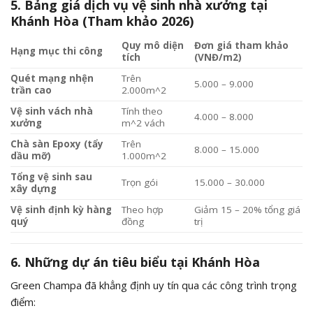
5. Bảng giá dịch vụ vệ sinh nhà xưởng tại
Khánh Hòa (Tham khảo 2026)
Quy mô diện
Đơn giá tham khảo
Hạng mục thi công
tích
(VNĐ/m2)
Quét mạng nhện
Trên
5.000 – 9.000
trần cao
2.000m^2
Vệ sinh vách nhà
Tính theo
4.000 – 8.000
xưởng
m^2
vách
Chà sàn Epoxy (tẩy
Trên
8.000 – 15.000
dầu mỡ)
1.000m^2
Tổng vệ sinh sau
Trọn gói
15.000 – 30.000
xây dựng
Vệ sinh định kỳ hàng
Theo hợp
Giảm 15 – 20% tổng giá
quý
đồng
trị
6. Những dự án tiêu biểu tại Khánh Hòa
Green Champa đã khẳng định uy tín qua các công trình trọng
điểm: