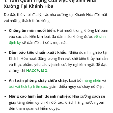
1. Tầm Quan Trọng Của Việc Vệ Sinh Nhà
Xưởng Tại Khánh Hòa
Do đặc thù vị trí địa lý, các nhà xưởng tại Khánh Hòa đối mặt
với những thách thức riêng:
Chống ăn mòn muối biển:
Hơi muối trong không khí bám
vào các cấu kiện kim loại, đà dầm nếu không được
vệ sinh
định kỳ
sẽ dẫn đến rỉ sét, mục nát.
Đảm bảo tiêu chuẩn xuất khẩu:
Nhiều doanh nghiệp tại
Khánh Hòa hoạt động trong lĩnh vực chế biến thủy hải sản
và thực phẩm, yêu cầu vệ sinh cực kỳ nghiêm ngặt để đạt
chứng chỉ
HACCP
,
ISO
.
An toàn phòng cháy chữa cháy:
Loại bỏ
mạng nhện
và
bụi vải tích tụ trên cao
, giảm thiểu nguy cơ cháy nổ điện.
Nâng cao hình ảnh doanh nghiệp:
Nhà xưởng sạch sẽ
giúp tăng điểm uy tín khi đối tác, khách hàng nước ngoài
đến tham quan và kiểm duyệt.