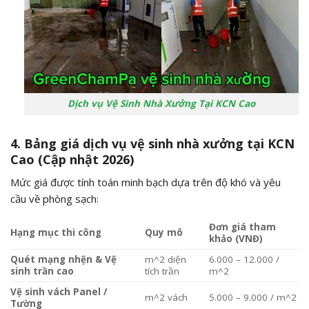
Dịch vụ Vệ Sinh Nhà Xưởng Tại KCN Cao
4. Bảng giá dịch vụ vệ sinh nhà xưởng tại KCN
Cao (Cập nhật 2026)
Mức giá được tính toán minh bạch dựa trên độ khó và yêu
cầu về phòng sạch:
Đơn giá tham
Hạng mục thi công
Quy mô
khảo (VNĐ)
Quét mạng nhện & Vệ
m^2
diện
6.000 – 12.000 /
sinh trần cao
tích trần
m^2
Vệ sinh vách Panel /
m^2
vách
5.000 – 9.000 /
m^2
Tường