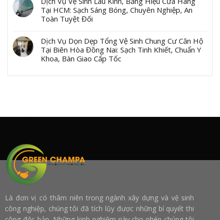
Dịch Vụ Vệ Sinh Lau Kính, Bảng Hiệu Cửa Hàng
Tại HCM: Sạch Sáng Bóng, Chuyên Nghiệp, An
Toàn Tuyệt Đối
Dịch Vụ Dọn Dẹp Tổng Vệ Sinh Chung Cư Căn Hộ
Tại Biên Hòa Đồng Nai: Sạch Tinh Khiết, Chuẩn Y
Khoa, Bàn Giao Cấp Tốc
Là đơn vị có thâm niên trong ngành xây dựng và vệ sinh
công nghiệp, chúng tôi đã tích lũy được những bí quyết thi
công độc bản. Những kinh nghiệm này cho phép chúng tôi