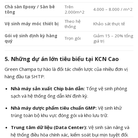
Chà sàn Epoxy / Sàn bê
Trên
4.000 – 8.000 /
m^2
tông
2.000m^2
Theo hệ
Vệ sinh máy móc thiết bị
Khảo sát thực tế
thống
Gói vệ sinh định kỳ hàng
Giảm 15 – 20% tổng
Trọn gói
quý
giá trị
5. Những dự án lớn tiêu biểu tại KCN Cao
Green Champa tự hào là đối tác chiến lược của nhiều đơn vị
hàng đầu tại SHTP:
Nhà máy sản xuất Chip bán dẫn:
Tổng vệ sinh phòng
sạch và hệ thống ống dẫn khí định kỳ.
Nhà máy dược phẩm tiêu chuẩn GMP:
Vệ sinh khử
trùng toàn bộ khu vực đóng gói và kho lưu trữ.
Trung tâm dữ liệu (Data Center):
Vệ sinh sàn nâng và
hệ thống điều hòa chính xác, kiểm soát bụi mịn tuyệt đối.