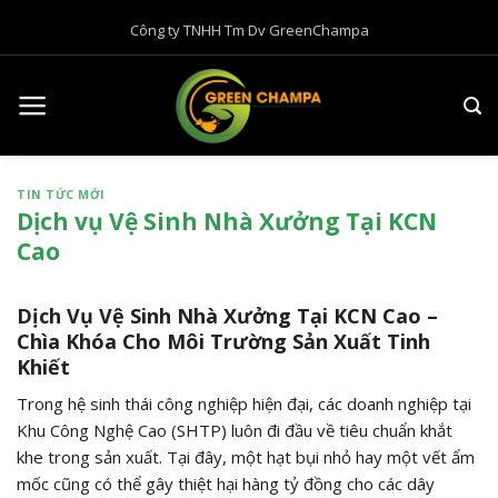
B
Công ty TNHH Tm Dv GreenChampa
ỏ
q
u
a
n
ộ
TIN TỨC MỚI
i
Dịch vụ Vệ Sinh Nhà Xưởng Tại KCN
d
Cao
u
n
g
Dịch Vụ Vệ Sinh Nhà Xưởng Tại KCN Cao –
Chìa Khóa Cho Môi Trường Sản Xuất Tinh
Khiết
Trong hệ sinh thái công nghiệp hiện đại, các doanh nghiệp tại
Khu Công Nghệ Cao (SHTP) luôn đi đầu về tiêu chuẩn khắt
khe trong sản xuất. Tại đây, một hạt bụi nhỏ hay một vết ẩm
mốc cũng có thể gây thiệt hại hàng tỷ đồng cho các dây