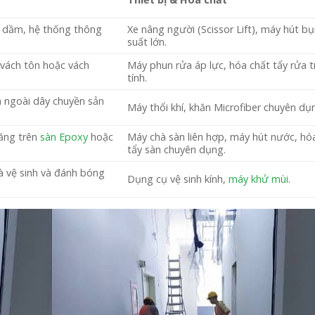
à dầm, hệ thống thông
Xe nâng người (Scissor Lift), máy hút bụ
suất lớn.
 vách tôn hoặc vách
Máy phun rửa áp lực, hóa chất tẩy rửa 
tính.
n ngoài dây chuyền sản
Máy thổi khí, khăn Microfiber chuyên dụ
ăng trên
sàn Epoxy
hoặc
Máy chà sàn liên hợp, máy hút nước, hó
tẩy sàn chuyên dụng.
hà vệ sinh và đánh bóng
Dụng cụ vệ sinh kính,
máy khử mùi
.