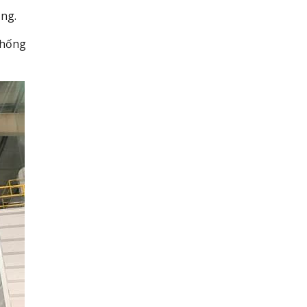
ộng.
thống