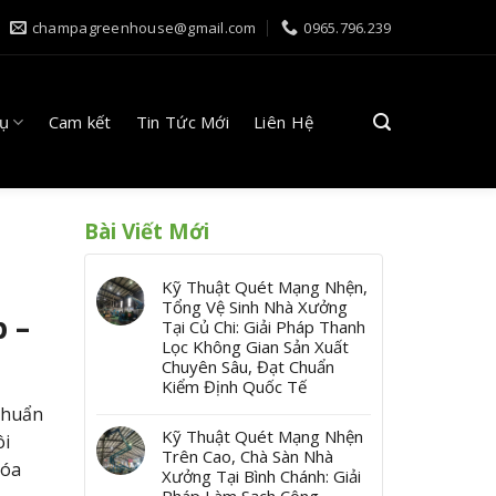
champagreenhouse@gmail.com
0965.796.239
Vụ
Cam kết
Tin Tức Mới
Liên Hệ
Bài Viết Mới
Kỹ Thuật Quét Mạng Nhện,
Tổng Vệ Sinh Nhà Xưởng
 –
Tại Củ Chi: Giải Pháp Thanh
Lọc Không Gian Sản Xuất
Chuyên Sâu, Đạt Chuẩn
Kiểm Định Quốc Tế
 chuẩn
Kỹ Thuật Quét Mạng Nhện
ôi
Trên Cao, Chà Sàn Nhà
hóa
Xưởng Tại Bình Chánh: Giải