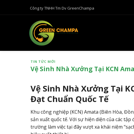
B
Công ty TNHH Tm Dv GreenChampa
ỏ
q
u
a
n
ộ
i
TIN TỨC MỚI
d
Vệ Sinh Nhà Xưởng Tại KCN Am
u
n
g
Vệ Sinh Nhà Xưởng Tại 
Đạt Chuẩn Quốc Tế
Khu công nghiệp (KCN) Amata (Biên Hòa,
Đồng
sản xuất quốc tế.
Với sự hiện diện của các tập
trường làm việc tại đây vượt xa khái niệm “sạ