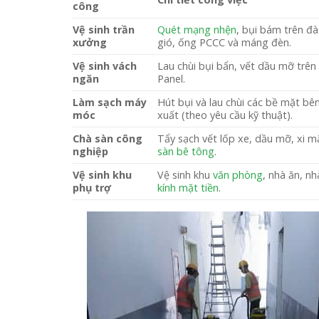
công
Vệ sinh trần
Quét mạng nhện
, bụi bám trên đ
xưởng
gió, ống PCCC và máng đèn.
Vệ sinh vách
Lau chùi bụi bẩn, vết dầu mỡ trên
ngăn
Panel.
Làm sạch máy
Hút bụi và lau chùi các bề mặt bê
móc
xuất (theo yêu cầu kỹ thuật).
Chà sàn công
Tẩy sạch vết lốp xe, dầu mỡ, xi m
nghiệp
sàn bê tông
.
Vệ sinh khu
Vệ sinh khu
văn phòng
, nhà ăn, n
phụ trợ
kính mặt tiền
.