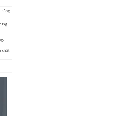
i công
trung
ng.
a chất