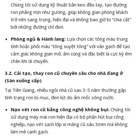
Chúng tôi sử dụng kỹ thuật bắn keo đều tay, tạo đường
ron phẳng mịn như gương, giúp không gian phòng khách
trở nên sang trọng, hiện đại và không bao giờ bị “chia cắt”
bởi những đường chỉ đen.
Phòng ngủ & Hành lang:
Lựa chọn các tông màu trung
tính hoặc phối màu “tông xuyệt tông” với vân gạch để tạo
cảm giác không gian mở, ấm cúng và đặc biệt là cực kỳ êm
chân khi di chuyển.
3.2. Cải tạo, thay ron cũ chuyên sâu cho nhà đang ở
(Sàn xuống cấp)
Tại Tiền Giang, nhiều ngôi nhà cũ sau 3-5 năm thường gặp
tình trạng ron bị mục, đen kịt do ẩm mốc sông nước.
Nạo vét ron cũ bằng công nghệ không bụi:
Chúng tôi
sử dụng máy mài ron hiện đại có bộ phận hút bụi công
nghiệp, nạo vét sạch lớp xi măng cũ sâu 3mm mà không
làm mẻ cạnh gạch.