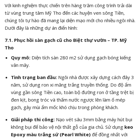
Với kinh nghiệm thực chiến trên hàng trăm công trình trải dài
từ vùng trung tâm Mỹ Tho đến các huyện ven sông Tiền,
chúng tôi tự hào đã mang lại diện mạo mới cho nhiều ngôi nhà.
Dưới đây là những dự án điển hình:
7.1. Phục hồi sàn gạch cũ cho Biệt thự vườn – TP. Mỹ
Tho
Quy mô:
Diện tích sàn 280
m2
sử dụng gạch bóng kiếng
vân mây.
Tình trạng ban đầu:
Ngôi nhà được xây dựng cách đây 3
năm, sử dụng ron xi măng trắng truyền thống. Do độ ẩm
vùng gần sông Tiền cao, toàn bộ đường ron ở tầng trệt bị
đen kịt, bong tróc và thấm nước ngược lên làm ố mép
gạch, gây mùi ẩm mốc khó chịu trong phòng khách.
Giải pháp thi công:
Nạo vét sâu 3mm bằng máy hút bụi
không bụi để bảo vệ nội thất gỗ của gia chủ. Sử dụng
keo
Epoxy màu trắng sứ (Pearl White)
để đồng nhất với