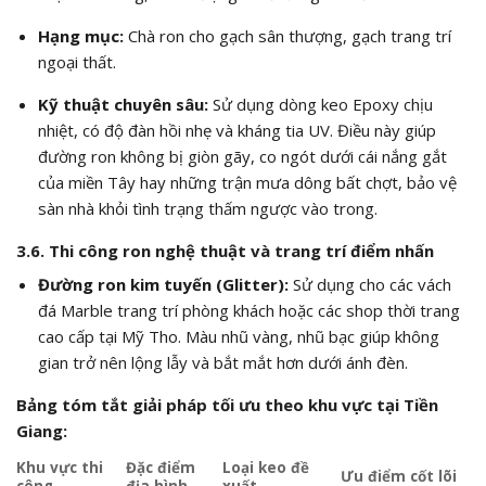
Hạng mục:
Chà ron cho gạch sân thượng, gạch trang trí
ngoại thất.
Kỹ thuật chuyên sâu:
Sử dụng dòng keo Epoxy chịu
nhiệt, có độ đàn hồi nhẹ và kháng tia UV. Điều này giúp
đường ron không bị giòn gãy, co ngót dưới cái nắng gắt
của miền Tây hay những trận mưa dông bất chợt, bảo vệ
sàn nhà khỏi tình trạng thấm ngược vào trong.
3.6. Thi công ron nghệ thuật và trang trí điểm nhấn
Đường ron kim tuyến (Glitter):
Sử dụng cho các vách
đá Marble trang trí phòng khách hoặc các shop thời trang
cao cấp tại Mỹ Tho. Màu nhũ vàng, nhũ bạc giúp không
gian trở nên lộng lẫy và bắt mắt hơn dưới ánh đèn.
Bảng tóm tắt giải pháp tối ưu theo khu vực tại Tiền
Giang:
Khu vực thi
Đặc điểm
Loại keo đề
Ưu điểm cốt lõi
công
địa hình
xuất