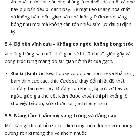
ẩm hoặc nước lau sàn nhẹ nhàng là mọi vết dầu mỡ, cà phê
hay bụi bẩn đều bị đánh bay. Bề mặt keo kháng hóa chất
và không bám bẩn, giúp sàn nhà luôn giữ được vẻ sáng
bóng như mới mà không cần tốn nhiều sức lực đại tu định
kỳ.
5.4. Độ bền vĩnh cửu – Không co ngót, không bong tróc
Xi măng trắng sau một thời gian sẽ bị “lão hóa”, giòn gãy và
bong tróc từng mảng do sự giãn nở nhiệt của gạch.
Giá trị kinh tế:
Keo Epoxy có độ đàn hồi nhẹ và khả năng
bám dính cực cao, chịu được sự thay đổi nhiệt độ thất
thường tại miền Tây. Đường ron không bị nứt vỡ hay co
ngót, giúp gia chủ tiết kiệm được khoản chi phí khổng lồ
cho việc bảo trì, sửa chữa ron gạch hàng năm.
5.5. Nâng tầm thẩm mỹ sang trọng và đẳng cấp
Một sàn gạch đắt tiền sẽ bị “dìm hàng” nếu đi kèm với những
đường ron xi măng thô và nhem nhuốc.