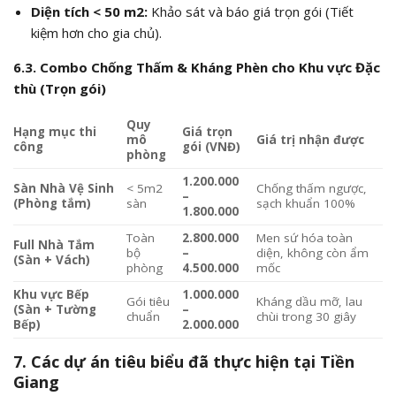
Diện tích < 50
m2
:
Khảo sát và báo giá trọn gói (Tiết
kiệm hơn cho gia chủ).
6.3. Combo Chống Thấm & Kháng Phèn cho Khu vực Đặc
thù (Trọn gói)
Quy
Hạng mục thi
Giá trọn
mô
Giá trị nhận được
công
gói (VNĐ)
phòng
1.200.000
Sàn Nhà Vệ Sinh
< 5m2
Chống thấm ngược,
–
(Phòng tắm)
sàn
sạch khuẩn 100%
1.800.000
Toàn
2.800.000
Men sứ hóa toàn
Full Nhà Tắm
bộ
–
diện, không còn ẩm
(Sàn + Vách)
phòng
4.500.000
mốc
Khu vực Bếp
1.000.000
Gói tiêu
Kháng dầu mỡ, lau
(Sàn + Tường
–
chuẩn
chùi trong 30 giây
Bếp)
2.000.000
7. Các dự án tiêu biểu đã thực hiện tại Tiền
Giang