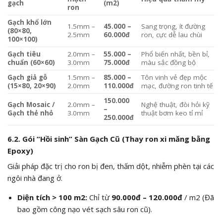
gạch
(m2)
ron
Gạch khổ lớn
1.5mm –
45.000 –
Sang trọng, ít đường
(80×80,
2.5mm
60.000đ
ron, cực dễ lau chùi
100×100)
Gạch tiêu
2.0mm –
55.000 –
Phổ biến nhất, bền bỉ,
chuẩn (60×60)
3.0mm
75.000đ
màu sắc đồng bộ
Gạch giả gỗ
1.5mm –
85.000 –
Tôn vinh vẻ đẹp mộc
(15×80, 20×90)
2.0mm
110.000đ
mạc, đường ron tinh tế
150.000
Gạch Mosaic /
2.0mm –
Nghệ thuật, đòi hỏi kỹ
–
Gạch thẻ nhỏ
3.0mm
thuật bơm keo tỉ mỉ
250.000đ
6.2. Gói “Hồi sinh” Sàn Gạch Cũ (Thay ron xi măng bằng
Epoxy)
Giải pháp đặc trị cho ron bị đen, thấm dột, nhiễm phèn tại các
ngôi nhà đang ở.
Diện tích > 100
m2
:
Chỉ từ
90.000đ – 120.000đ
/
m2
(Đã
bao gồm công nạo vét sạch sâu ron cũ).