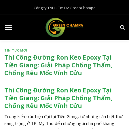
B
Công ty TNHH Tm Dv GreenChampa
ỏ
q
u
a
n
ộ
TIN TỨC MỚI
i
Thi Công Đường Ron Keo Epoxy Tại
d
Tiền Giang: Giải Pháp Chống Thấm,
u
Chống Rêu Mốc Vĩnh Cửu
n
g
Thi Công Đường Ron Keo Epoxy Tại
Tiền Giang: Giải Pháp Chống Thấm,
Chống Rêu Mốc Vĩnh Cửu
Trong kiến trúc hiện đại tại Tiền Giang, từ những căn biệt thự
sang trọng ở TP. Mỹ Tho đến những ngôi nhà phố khang