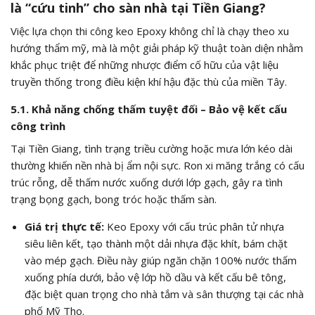
là “cứu tinh” cho sàn nhà tại Tiền Giang?
Việc lựa chọn thi công keo Epoxy không chỉ là chạy theo xu
hướng thẩm mỹ, mà là một giải pháp kỹ thuật toàn diện nhằm
khắc phục triệt để những nhược điểm cố hữu của vật liệu
truyền thống trong điều kiện khí hậu đặc thù của miền Tây.
5.1. Khả năng chống thấm tuyệt đối – Bảo vệ kết cấu
công trình
Tại Tiền Giang, tình trạng triều cường hoặc mưa lớn kéo dài
thường khiến nền nhà bị ẩm nội sực. Ron xi măng trắng có cấu
trúc rỗng, dễ thấm nước xuống dưới lớp gạch, gây ra tình
trạng bọng gạch, bong tróc hoặc thấm sàn.
Giá trị thực tế:
Keo Epoxy với cấu trúc phân tử nhựa
siêu liên kết, tạo thành một dải nhựa đặc khít, bám chặt
vào mép gạch. Điều này giúp ngăn chặn 100% nước thấm
xuống phía dưới, bảo vệ lớp hồ dầu và kết cấu bê tông,
đặc biệt quan trọng cho nhà tắm và sân thượng tại các nhà
phố Mỹ Tho.