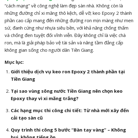
“cách mạng” về công nghệ làm đẹp sàn nhà. Không còn là
những đường chỉ xi măng thô kệch, dễ vỡ; keo Epoxy 2 thành
phần cao cấp mang đến những đường ron mịn màng như men
sứ, đanh cứng như nhựa siêu bền, với khả năng chống thấm
và chống đen tuyệt đối vĩnh viễn. Đây không chỉ là việc chà
ron, mà là giải pháp bảo vệ tài sản và nâng tầm đẳng cấp
không gian sống cho người dân Tiền Giang.
Mục lục:
Giới thiệu dịch vụ keo ron Epoxy 2 thành phần tại
Tiền Giang
Tại sao vùng sông nước Tiền Giang nên chọn keo
Epoxy thay vì xi măng trắng?
Các hạng mục thi công chi tiết: Từ nhà mới xây đến
cải tạo sàn cũ
Quy trình thi công 5 bước “Bàn tay vàng” – Không
bụi, không tiếng ồn