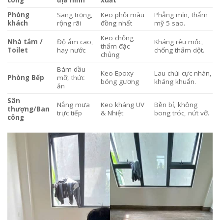
Phòng
Sang trọng,
Keo phối màu
Phẳng mịn, thẩm
khách
rộng rãi
đồng nhất
mỹ 5 sao.
Keo chống
Nhà tắm /
Độ ẩm cao,
Kháng rêu mốc,
thấm đặc
Toilet
hay nước
chống thấm dột.
chủng
Bám dầu
Keo Epoxy
Lau chùi cực nhàn,
Phòng Bếp
mỡ, thức
bóng gương
kháng khuẩn.
ăn
Sân
Nắng mưa
Keo kháng UV
Bền bỉ, không
thượng/Ban
trực tiếp
& Nhiệt
bong tróc, nứt vỡ.
công