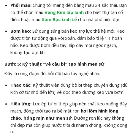
Phối màu:
Chúng tôi mang đến bảng màu 24 sắc thái. Bạn
có thể chọn màu
Vàng Kim lấp lánh
cho biệt thự tân cổ
điển, hoặc màu
Xám Bạc tinh tế
cho nhà phố hiện đại.
Bơm keo:
Sử dụng súng bắn keo trợ lực thế hệ mới. Keo
được trộn tự động qua vòi xoắn, đảm bảo tỉ lệ 1:1 hoàn
hảo. Keo được bơm đều tay, lấp đầy mọi ngóc ngách,
không tạo bọt khí.
Bước 5: Kỹ thuật “Vê cầu bi” tạo hình men sứ
Đây là công đoạn đòi hỏi đôi bàn tay nghệ nhân.
Thao tác:
Kỹ thuật viên dùng bộ bi thép chuyên dụng (đủ
kích cỡ từ nhỏ đến lớn) vê dọc theo đường keo vừa bơm.
Hiệu ứng:
Lực ép từ bi thép giúp nén chặt keo xuống đáy
mạch, đồng thời tạo ra bề mặt ron
hơi lõm hình lòng
chảo, bóng mịn như men sứ
. Đường ron lúc này không
chỉ đẹp mà còn giúp nước trôi đi nhanh chóng, không đọng
lại.