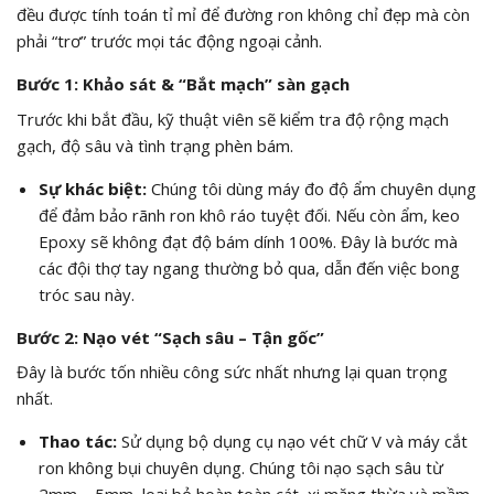
đều được tính toán tỉ mỉ để đường ron không chỉ đẹp mà còn
phải “trơ” trước mọi tác động ngoại cảnh.
Bước 1: Khảo sát & “Bắt mạch” sàn gạch
Trước khi bắt đầu, kỹ thuật viên sẽ kiểm tra độ rộng mạch
gạch, độ sâu và tình trạng phèn bám.
Sự khác biệt:
Chúng tôi dùng máy đo độ ẩm chuyên dụng
để đảm bảo rãnh ron khô ráo tuyệt đối. Nếu còn ẩm, keo
Epoxy sẽ không đạt độ bám dính 100%. Đây là bước mà
các đội thợ tay ngang thường bỏ qua, dẫn đến việc bong
tróc sau này.
Bước 2: Nạo vét “Sạch sâu – Tận gốc”
Đây là bước tốn nhiều công sức nhất nhưng lại quan trọng
nhất.
Thao tác:
Sử dụng bộ dụng cụ nạo vét chữ V và máy cắt
ron không bụi chuyên dụng. Chúng tôi nạo sạch sâu từ