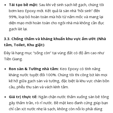
Tái tạo bề mặt:
Sau khi vệ sinh sạch kẽ gạch, chúng tôi
bơm keo Epoxy mới. Kết quả là sàn nhà “hồi sinh” đến
99%, loại bỏ hoàn toàn mùi hôi từ nấm mốc và mang lại
diện mạo mới hoàn toàn cho ngôi nhà mà không cần đục
gạch lát lại.
3.3. Chống thấm và kháng khuẩn khu vực ẩm ướt (Nhà
tắm, Toilet, Khu giặt)
Đây là hạng mục “sống còn” tại vùng đất có độ ẩm cao như
Tiền Giang.
Ron sàn & Tường nhà tắm:
Keo Epoxy có tính năng
kháng nước tuyệt đối 100%. Chúng tôi thi công bịt kín mọi
kẽ hở giữa gạch sàn và tường, đặc biệt là khu vực chân bồn
cầu, phễu thu sàn và vách kính tắm.
Giá trị thực tế:
Ngăn chặn nước thấm xuống sàn bê tông
gây thấm trần, rò rỉ nước. Bề mặt keo đanh cứng giúp bạn
chỉ cần xịt nước nhẹ là sạch, không còn nỗi lo phải dùng