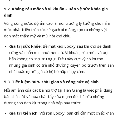
5.2. Kháng rêu mốc và vi khuẩn – Bảo vệ sức khỏe gia
đình
Vùng sông nước độ ẩm cao là môi trường lý tưởng cho nấm
mốc phát triển trên các kẽ gạch xi măng, tạo ra những vệt
đen mất thẩm mỹ và mùi hôi khó chịu.
Giá trị sức khỏe:
Bề mặt keo Epoxy sau khi khô sẽ đanh
cứng và nhẵn mịn như men sứ. Vi khuẩn, rêu mốc và bụi
bẩn không có “nơi trú ngụ”. Điều này cực kỳ có lợi cho
những gia đình có trẻ nhỏ thường xuyên bò trườn trên sàn
nhà hoặc người già có hệ hô hấp nhạy cảm.
5.3. Tiết kiệm 90% thời gian và công sức vệ sinh
Nỗi ám ảnh của các bà nội trợ tại Tiền Giang là việc phải dùng
bàn chải sắt và hóa chất tẩy rửa mạnh để chà rửa những
đường ron đen kịt trong nhà bếp hay toilet.
Giá trị tiện ích:
Với ron Epoxy, bạn chỉ cần một chiếc khăn