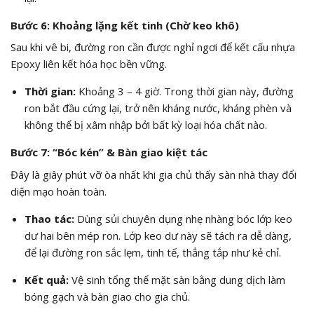
Bước 6: Khoảng lặng kết tinh (Chờ keo khô)
Sau khi vê bi, đường ron cần được nghỉ ngơi để kết cấu nhựa
Epoxy liên kết hóa học bền vững.
Thời gian:
Khoảng 3 – 4 giờ. Trong thời gian này, đường
ron bắt đầu cứng lại, trở nên kháng nước, kháng phèn và
không thể bị xâm nhập bởi bất kỳ loại hóa chất nào.
Bước 7: “Bóc kén” & Bàn giao kiệt tác
Đây là giây phút vỡ òa nhất khi gia chủ thấy sàn nhà thay đổi
diện mạo hoàn toàn.
Thao tác:
Dùng sủi chuyên dụng nhẹ nhàng bóc lớp keo
dư hai bên mép ron. Lớp keo dư này sẽ tách ra dễ dàng,
để lại đường ron sắc lẹm, tinh tế, thẳng tắp như kẻ chỉ.
Kết quả:
Vệ sinh tổng thể mặt sàn bằng dung dịch làm
bóng gạch và bàn giao cho gia chủ.