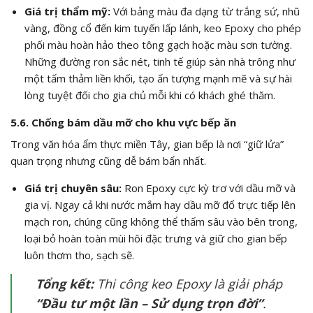
Giá trị thẩm mỹ:
Với bảng màu đa dạng từ trắng sứ, nhũ
vàng, đồng cổ đến kim tuyến lấp lánh, keo Epoxy cho phép
phối màu hoàn hảo theo tông gạch hoặc màu sơn tường.
Những đường ron sắc nét, tinh tế giúp sàn nhà trông như
một tấm thảm liền khối, tạo ấn tượng mạnh mẽ và sự hài
lòng tuyệt đối cho gia chủ mỗi khi có khách ghé thăm.
5.6. Chống bám dầu mỡ cho khu vực bếp ăn
Trong văn hóa ẩm thực miền Tây, gian bếp là nơi “giữ lửa”
quan trọng nhưng cũng dễ bám bẩn nhất.
Giá trị chuyên sâu:
Ron Epoxy cực kỳ trơ với dầu mỡ và
gia vị. Ngay cả khi nước mắm hay dầu mỡ đổ trực tiếp lên
mạch ron, chúng cũng không thể thấm sâu vào bên trong,
loại bỏ hoàn toàn mùi hôi đặc trưng và giữ cho gian bếp
luôn thơm tho, sạch sẽ.
Tổng kết:
Thi công keo Epoxy là giải pháp
“Đầu tư một lần – Sử dụng trọn đời”
.