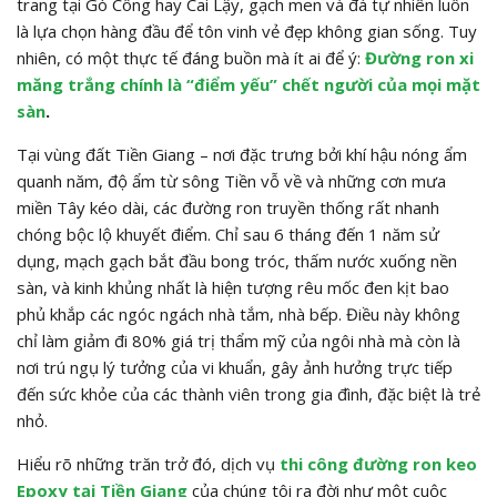
trang tại Gò Công hay Cai Lậy, gạch men và đá tự nhiên luôn
là lựa chọn hàng đầu để tôn vinh vẻ đẹp không gian sống. Tuy
nhiên, có một thực tế đáng buồn mà ít ai để ý:
Đường ron xi
măng trắng chính là “điểm yếu” chết người của mọi mặt
sàn
.
Tại vùng đất Tiền Giang – nơi đặc trưng bởi khí hậu nóng ẩm
quanh năm, độ ẩm từ sông Tiền vỗ về và những cơn mưa
miền Tây kéo dài, các đường ron truyền thống rất nhanh
chóng bộc lộ khuyết điểm. Chỉ sau 6 tháng đến 1 năm sử
dụng, mạch gạch bắt đầu bong tróc, thấm nước xuống nền
sàn, và kinh khủng nhất là hiện tượng rêu mốc đen kịt bao
phủ khắp các ngóc ngách nhà tắm, nhà bếp. Điều này không
chỉ làm giảm đi 80% giá trị thẩm mỹ của ngôi nhà mà còn là
nơi trú ngụ lý tưởng của vi khuẩn, gây ảnh hưởng trực tiếp
đến sức khỏe của các thành viên trong gia đình, đặc biệt là trẻ
nhỏ.
Hiểu rõ những trăn trở đó, dịch vụ
thi công đường ron keo
Epoxy tại Tiền Giang
của chúng tôi ra đời như một cuộc