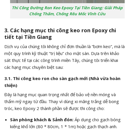
Thi Công Đường Ron Keo Epoxy Tại Tiền Giang: Giải Pháp
Chống Thấm, Chống Rêu Mốc Vĩnh Cửu
3. Các hạng mục thi công keo ron Epoxy chi
tiết tại Tiền Giang
Dịch vụ của chúng tôi không chỉ đơn thuần là “bơm keo”, mà là
một quy trình kỹ thuật “trị liệu” cho mặt sàn. Dựa trên khảo
sát thực tế tại các công trình miền Tây, chúng tôi triển khai
các hạng mục chuyên biệt sau:
3.1. Thi công keo ron cho sàn gạch mới (Nhà vừa hoàn
thiện)
Đây là hạng mục quan trọng nhất để bảo vệ nền móng và
thẩm mỹ ngay từ đầu. Thay vì dùng xi măng trắng dễ bong
tróc, keo Epoxy 2 thành phần sẽ được thi công cho:
Sàn phòng khách & Sảnh đón:
Áp dụng cho gạch bóng
kiếng khổ lớn (
80 * 80
cm,
1 * 1
m) hoặc gạch thạch anh.