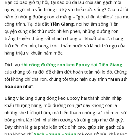
Bạn có bao giờ tự hỏi, tại sao dù đã lau chùi sàn gạch mỗi
ngày, ngôi nhà vẫn trông cũ kỹ và thiếu sức sống? Câu trả lời
nằm ở những đường ron xi măng – “gót chân Achilles” của mọi
công trình. Tại dải đất
Tiền Giang
, nơi hơi ẩm sông Tiền
quyện cùng đặc thù nước nhiễm phèn, những đường ron
trắng truyền thống rất nhanh chóng bị “khuất phục”: chúng
trở nên đen xỉn, bong tróc, thấm nước và là nơi trú ngụ của
hàng triệu vi khuẩn nấm mốc.
Dịch vụ
thi công đường ron keo Epoxy tại Tiền Giang
của chúng tôi ra đời để chấm dứt hoàn toàn nỗi lo đó. Chúng
tôi không chỉ chà ron, chúng tôi thực hiện quy trình
“Men sứ
hóa sàn nhà”
.
Bằng việc ứng dụng dòng keo Epoxy hai thành phần nhập
khẩu thượng hạng, mỗi đường ron giờ đây không còn là
những khe hở bụi bặm, mà biến thành những sợi chỉ men sứ
bóng mịn, lấp lánh như kim cương và cứng cáp như đá quý.
Đây chính là giải pháp kiến trúc đỉnh cao, giúp sàn gạch của
bạn không chỉ
Sạch – Sang – Sáng
mà còn sở hữu khả năng