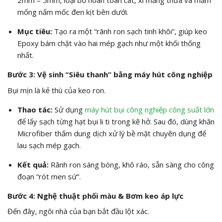
2
mm –
5
mm, loại bỏ hoàn toàn cát, xi măng thừa và mầm
mống nấm mốc đen kịt bên dưới.
Mục tiêu:
Tạo ra một “rãnh ron sạch tinh khôi”, giúp keo
Epoxy bám chặt vào hai mép gạch như một khối thống
nhất.
Bước 3: Vệ sinh “Siêu thanh” bằng máy hút công nghiệp
Bụi mịn là kẻ thù của keo ron.
Thao tác:
Sử dụng
máy hút bụi công nghiệp công suất lớn
để lấy sạch từng hạt bụi li ti trong kẽ hở. Sau đó, dùng khăn
Microfiber thấm dung dịch xử lý bề mặt chuyên dụng để
lau sạch mép gạch.
Kết quả:
Rãnh ron sáng bóng, khô ráo, sẵn sàng cho công
đoạn “rót men sứ”.
Bước 4: Nghệ thuật phối màu & Bơm keo áp lực
Đến đây, ngôi nhà của bạn bắt đầu lột xác.