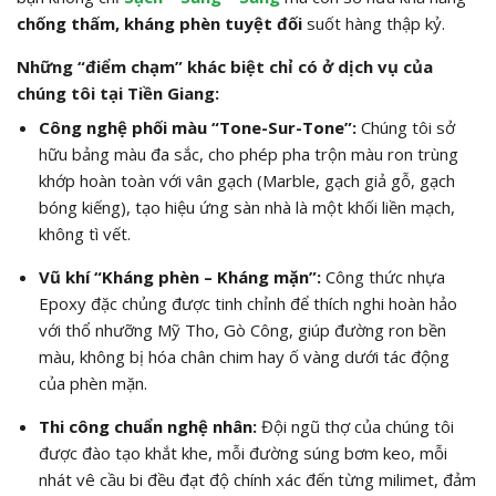
chống thấm, kháng phèn tuyệt đối
suốt hàng thập kỷ.
Những “điểm chạm” khác biệt chỉ có ở dịch vụ của
chúng tôi tại Tiền Giang:
Công nghệ phối màu “Tone-Sur-Tone”:
Chúng tôi sở
hữu bảng màu đa sắc, cho phép pha trộn màu ron trùng
khớp hoàn toàn với vân gạch (Marble, gạch giả gỗ, gạch
bóng kiếng), tạo hiệu ứng sàn nhà là một khối liền mạch,
không tì vết.
Vũ khí “Kháng phèn – Kháng mặn”:
Công thức nhựa
Epoxy đặc chủng được tinh chỉnh để thích nghi hoàn hảo
với thổ nhưỡng Mỹ Tho, Gò Công, giúp đường ron bền
màu, không bị hóa chân chim hay ố vàng dưới tác động
của phèn mặn.
Thi công chuẩn nghệ nhân:
Đội ngũ thợ của chúng tôi
được đào tạo khắt khe, mỗi đường súng bơm keo, mỗi
nhát vê cầu bi đều đạt độ chính xác đến từng milimet, đảm