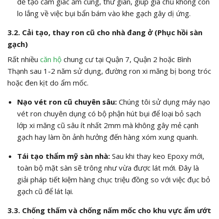
để tạo cảm giác ấm cúng, thư giãn, giúp gia chủ không còn
lo lắng về việc bụi bẩn bám vào khe gạch gây dị ứng.
3.2. Cải tạo, thay ron cũ cho nhà đang ở (Phục hồi sàn
gạch)
Rất nhiều
căn hộ
chung cư tại Quận 7, Quận 2 hoặc Bình
Thạnh sau 1-2 năm sử dụng, đường ron xi măng bị bong tróc
hoặc đen kịt do ẩm mốc.
Nạo vét ron cũ chuyên sâu:
Chúng tôi sử dụng máy nạo
vét ron chuyên dụng có bộ phận hút bụi để loại bỏ sạch
lớp xi măng cũ sâu ít nhất 2mm mà không gây mẻ cạnh
gạch hay làm ồn ảnh hưởng đến hàng xóm xung quanh.
Tái tạo thẩm mỹ sàn nhà:
Sau khi thay keo Epoxy mới,
toàn bộ mặt sàn sẽ trông như vừa được lát mới. Đây là
giải pháp tiết kiệm hàng chục triệu đồng so với việc đục bỏ
gạch cũ để lát lại.
3.3. Chống thấm và chống nấm mốc cho khu vực ẩm ướt