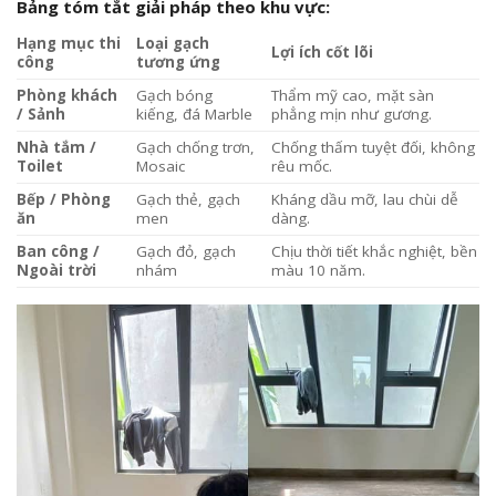
Bảng tóm tắt giải pháp theo khu vực:
Hạng mục thi
Loại gạch
Lợi ích cốt lõi
công
tương ứng
Phòng khách
Gạch bóng
Thẩm mỹ cao, mặt sàn
/ Sảnh
kiếng, đá Marble
phẳng mịn như gương.
Nhà tắm /
Gạch chống trơn,
Chống thấm tuyệt đối, không
Toilet
Mosaic
rêu mốc.
Bếp / Phòng
Gạch thẻ, gạch
Kháng dầu mỡ, lau chùi dễ
ăn
men
dàng.
Ban công /
Gạch đỏ, gạch
Chịu thời tiết khắc nghiệt, bền
Ngoài trời
nhám
màu 10 năm.