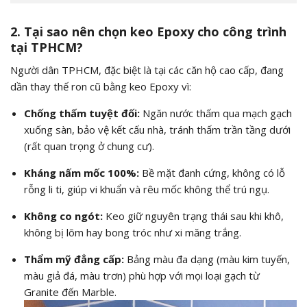
2. Tại sao nên chọn keo Epoxy cho công trình
tại TPHCM?
Người dân TPHCM, đặc biệt là tại các căn hộ cao cấp, đang
dần thay thế ron cũ bằng keo Epoxy vì:
Chống thấm tuyệt đối:
Ngăn nước thấm qua mạch gạch
xuống sàn, bảo vệ kết cấu nhà, tránh thấm trần tầng dưới
(rất quan trọng ở chung cư).
Kháng nấm mốc 100%:
Bề mặt đanh cứng, không có lỗ
rỗng li ti, giúp vi khuẩn và rêu mốc không thể trú ngụ.
Không co ngót:
Keo giữ nguyên trạng thái sau khi khô,
không bị lõm hay bong tróc như xi măng trắng.
Thẩm mỹ đẳng cấp:
Bảng màu đa dạng (màu kim tuyến,
màu giả đá, màu trơn) phù hợp với mọi loại gạch từ
Granite đến Marble.