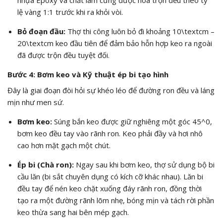
nhựa Epoxy và chất làm cứng được hòa trộn đều theo tỷ
lệ vàng
1:1
trước khi ra khỏi vòi.
Bỏ đoạn đầu:
Thợ thi công luôn bỏ đi khoảng
10\textcm
–
20\textcm
keo đầu tiên để đảm bảo hỗn hợp keo ra ngoài
đã được trộn đều tuyệt đối.
Bước 4: Bơm keo và Kỹ thuật ép bi tạo hình
Đây là giai đoạn đòi hỏi sự khéo léo để đường ron đều và láng
mịn như men sứ.
Bơm keo:
Súng bắn keo được giữ nghiêng một góc
45^0
,
bơm keo đều tay vào rãnh ron. Keo phải đầy và hơi nhô
cao hơn mặt gạch một chút.
Ép bi (Chà ron):
Ngay sau khi bơm keo, thợ sử dụng bộ bi
cầu lăn (bi sắt chuyên dụng có kích cỡ khác nhau). Lăn bi
đều tay để nén keo chặt xuống đáy rãnh ron, đồng thời
tạo ra một đường rãnh lõm nhẹ, bóng mịn và tách rời phần
keo thừa sang hai bên mép gạch.