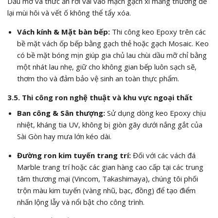
Dầu mỡ và thức ăn rơi vãi vào mạch gạch xi măng thường để
lại mùi hôi và vết ố không thể tẩy xóa.
Vách kính & Mặt bàn bếp:
Thi công keo Epoxy trên các
bề mặt vách ốp bếp bằng gạch thẻ hoặc gạch Mosaic. Keo
có bề mặt bóng mịn giúp gia chủ lau chùi dầu mỡ chỉ bằng
một nhát lau nhẹ, giữ cho không gian bếp luôn sạch sẽ,
thơm tho và đảm bảo vệ sinh an toàn thực phẩm.
3.5. Thi công ron nghệ thuật và khu vực ngoại thất
Ban công & Sân thượng:
Sử dụng dòng keo Epoxy chịu
nhiệt, kháng tia UV, không bị giòn gãy dưới nắng gắt của
Sài Gòn hay mưa lớn kéo dài.
Đường ron kim tuyến trang trí:
Đối với các vách đá
Marble trang trí hoặc các gian hàng cao cấp tại các trung
tâm thương mại (Vincom, Takashimaya), chúng tôi phối
trộn màu kim tuyến (vàng nhũ, bạc, đồng) để tạo điểm
nhấn lộng lẫy và nổi bật cho công trình.