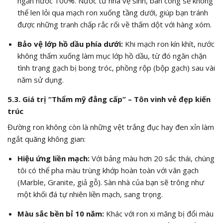
ngăn nước 100%. Nước từ nhà vệ sinh, ban công sẽ không
thể len lỏi qua mạch ron xuống tầng dưới, giúp bạn tránh
được những tranh chấp rắc rối về thấm dột với hàng xóm.
Bảo vệ lớp hồ dầu phía dưới:
Khi mạch ron kín khít, nước
không thấm xuống làm mục lớp hồ dầu, từ đó ngăn chặn
tình trạng gạch bị bong tróc, phồng rộp (bộp gạch) sau vài
năm sử dụng.
5.3. Giá trị “Thẩm mỹ đẳng cấp” – Tôn vinh vẻ đẹp kiến
trúc
Đường ron không còn là những vệt trắng đục hay đen xỉn làm
ngắt quãng không gian:
Hiệu ứng liền mạch:
Với bảng màu hơn 20 sắc thái, chúng
tôi có thể pha màu trùng khớp hoàn toàn với vân gạch
(Marble, Granite, giả gỗ). Sàn nhà của bạn sẽ trông như
một khối đá tự nhiên liền mạch, sang trọng.
Màu sắc bền bỉ 10 năm:
Khác với ron xi măng bị đổi màu