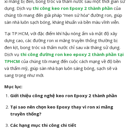
xi măng bị đen, bong tróc và thấm nước sau một thời gian sử
dụng. Dịch vụ
thi công keo ron Epoxy 2 thành phần
của
chúng tôi mang đến giải pháp “men sứ hóa” đường ron, giúp
sàn nhà luôn sạch bóng, kháng khuẩn và bền màu vĩnh viễn.
Tại TP.HCM, với đặc điểm khí hậu nóng ẩm và mật độ xây
dựng cao, các đường ron xi măng truyền thống thường bị
đen kịt, bong tróc và thấm nước chỉ sau vài tháng sử dụng.
Dịch vụ
thi công đường ron keo epoxy 2 thành phần tại
TPHCM
của chúng tôi mang đến cuộc cách mạng về độ bền
và thẩm mỹ, giúp sàn nhà bạn luôn sáng bóng, sạch sẽ và
sang trọng như mới.
Mục lục:
Giới thiệu công nghệ keo ron Epoxy 2 thành phần
Tại sao nên chọn keo Epoxy thay vì ron xi măng
truyền thống?
Các hạng mục thi công chi tiết