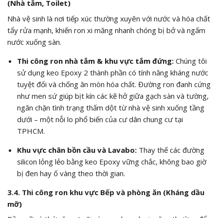
(Nhà tắm, Toilet)
Nhà vệ sinh là nơi tiếp xúc thường xuyên với nước và hóa chất
tẩy rửa mạnh, khiến ron xi măng nhanh chóng bị bở và ngấm
nước xuống sàn.
Thi công ron nhà tắm & khu vực tắm đứng:
Chúng tôi
sử dụng keo Epoxy 2 thành phần có tính năng kháng nước
tuyệt đối và chống ăn mòn hóa chất. Đường ron đanh cứng
như men sứ giúp bịt kín các kẽ hở giữa gạch sàn và tường,
ngăn chặn tình trạng thấm dột từ nhà vệ sinh xuống tầng
dưới – một nỗi lo phổ biến của cư dân chung cư tại
TPHCM.
Khu vực chân bồn cầu và Lavabo:
Thay thế các đường
silicon lỏng lẻo bằng keo Epoxy vững chắc, không bao giờ
bị đen hay ố vàng theo thời gian.
3.4. Thi công ron khu vực Bếp và phòng ăn (Kháng dầu
mỡ)