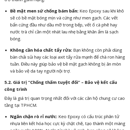
Bề mặt men sứ chống bám bẩn:
Keo Epoxy sau khi khô
sẽ có bề mặt bóng mịn và cứng như men gạch. Các vết
bẩn cứng đầu như dầu mỡ trong bếp, vết ố cà phê hay
nước trà chỉ cần một nhát lau nhẹ bằng khăn ẩm là sạch
bóng.
Không cần hóa chất tẩy rửa:
Bạn không còn phải dùng
bàn chải sủi hay các loại axit tẩy rửa mạnh để chà ron hàng
tuần. Điều này giúp bảo vệ bề mặt gạch không bị ăn mòn
và bảo vệ da tay người nội trợ.
5.2. Giá trị “Chống thấm tuyệt đối” – Bảo vệ kết cấu
công trình
Đây là giá trị quan trọng nhất đối với các căn hộ chung cư cao
tầng tại TPHCM.
Ngăn chặn rò rỉ nước:
Keo Epoxy có cấu trúc phân tử
nhựa liên kết hóa học cực kỳ chặt chẽ, tạo thành một màng