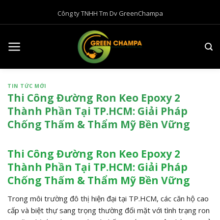
B
Công ty TNHH Tm Dv GreenChampa
ỏ
q
u
a
n
ộ
TIN TỨC MỚI
i
Thi Công Đường Ron Keo Epoxy 2
d
Thành Phần Tại TP.HCM: Giải Pháp
u
Chống Thấm & Thẩm Mỹ Bền Vững
n
g
Thi Công Đường Ron Keo Epoxy 2
Thành Phần Tại TP.HCM: Giải Pháp
Chống Thấm & Thẩm Mỹ Bền Vững
Trong môi trường đô thị hiện đại tại TP.HCM, các căn hộ cao
cấp và biệt thự sang trọng thường đối mặt với tình trạng ron