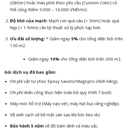
(Glitter) hoặc màu phối theo yêu cầu (Custom Color) có
thể cộng thêm 5.000 – 10.000 VNĐ/
m2
.
Độ khó của mạch:
Mạch ron quá sâu (> 5mm) hoặc quá
hẹp (< 1.5mm) cần kỹ thuật xử lý phức tạp hơn.
Ưu đãi số lượng:
* Giảm ngay
5%
cho tổng diện tích trên
150
m2
.
Giảm ngay
10%
cho tổng diện tích trên 300
m2
.
Gói dịch vụ đã bao gồm:
Chi phí vật tư (Keo Epoxy Saveto/Magicpro chính hãng).
Chi phí nhân công thực hiện toàn bộ quy trình 7 bước.
Máy móc hỗ trợ (Máy nạo vét, máy hút bụi công nghiệp).
Vệ sinh sạch sẽ bề mặt sàn sau khi bóc keo dư.
Bảo hành 5 năm
về độ bám dính và màu sắc.