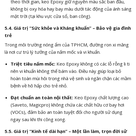
theo thời gian, keo Epoxy giữ nguyên màu sắc ban đầu,
không bị oxy hóa hay bay màu dưới tác động của ánh sáng
mặt trời (tại khu vực cửa sổ, ban công).
5.4. Giá trị “Sức khỏe và Kháng khuẩn” – Bảo vệ gia đình
trẻ
Trong môi trường nóng ẩm của TPHCM, đường ron xi măng
là nơi cư trú lý tưởng của nấm mốc và vi khuẩn.
Triệt tiêu nấm mốc:
Keo Epoxy không có các lỗ rỗng li ti
nên vi khuẩn không thể bám vào. Điều này giúp loại bỏ
hoàn toàn mùi hôi trong nhà vệ sinh và ngăn chặn các mầm
bệnh về hô hấp cho trẻ nhỏ.
Đạt chuẩn an toàn nội thất:
Keo Epoxy chất lượng cao
(Saveto, Magicpro) không chứa các chất hữu cơ bay hơi
(VOCs), đảm bảo an toàn tuyệt đối cho người sử dụng
ngay sau khi thi công xong.
5.5. Giá trị “Kinh tế dài hạn” – Một lần làm, trọn đời sử