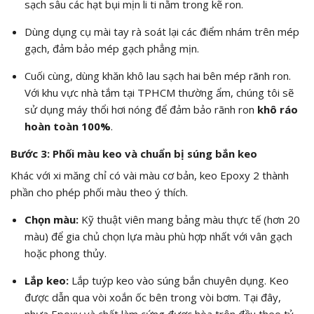
sạch sâu các hạt bụi mịn li ti nằm trong kẽ ron.
Dùng dụng cụ mài tay rà soát lại các điểm nhám trên mép
gạch, đảm bảo mép gạch phẳng mịn.
Cuối cùng, dùng khăn khô lau sạch hai bên mép rãnh ron.
Với khu vực nhà tắm tại TPHCM thường ẩm, chúng tôi sẽ
sử dụng máy thổi hơi nóng để đảm bảo rãnh ron
khô ráo
hoàn toàn 100%
.
Bước 3: Phối màu keo và chuẩn bị súng bắn keo
Khác với xi măng chỉ có vài màu cơ bản, keo Epoxy 2 thành
phần cho phép phối màu theo ý thích.
Chọn màu:
Kỹ thuật viên mang bảng màu thực tế (hơn 20
màu) để gia chủ chọn lựa màu phù hợp nhất với vân gạch
hoặc phong thủy.
Lắp keo:
Lắp tuýp keo vào súng bắn chuyên dụng. Keo
được dẫn qua vòi xoắn ốc bên trong vòi bơm. Tại đây,