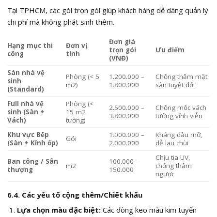
Tại TPHCM, các gói trọn gói giúp khách hàng dễ dàng quản lý
chi phí mà không phát sinh thêm.
Đơn giá
Hạng mục thi
Đơn vị
trọn gói
Ưu điểm
công
tính
(VNĐ)
Sàn nhà vệ
Phòng (< 5
1.200.000 –
Chống thấm mặt
sinh
m2)
1.800.000
sàn tuyệt đối
(Standard)
Full nhà vệ
Phòng (<
2.500.000 –
Chống mốc vách
sinh (Sàn +
15 m2
3.800.000
tường vĩnh viễn
Vách)
tường)
Khu vực Bếp
1.000.000 –
Kháng dầu mỡ,
Gói
(Sàn + Kính ốp)
2.000.000
dễ lau chùi
Chịu tia UV,
Ban công / Sân
100.000 –
m2
chống thấm
thượng
150.000
ngược
6.4. Các yếu tố cộng thêm/Chiết khấu
Lựa chọn màu đặc biệt:
Các dòng keo màu kim tuyến