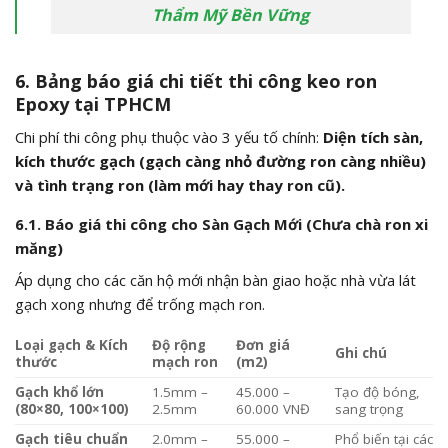
Thẩm Mỹ Bền Vững
6. Bảng báo giá chi tiết thi công keo ron
Epoxy tại TPHCM
Chi phí thi công phụ thuộc vào 3 yếu tố chính:
Diện tích sàn,
kích thước gạch (gạch càng nhỏ đường ron càng nhiều)
và tình trạng ron (làm mới hay thay ron cũ).
6.1. Báo giá thi công cho Sàn Gạch Mới (Chưa chà ron xi
măng)
Áp dụng cho các căn hộ mới nhận bàn giao hoặc nhà vừa lát
gạch xong nhưng để trống mạch ron.
Loại gạch & Kích
Độ rộng
Đơn giá
Ghi chú
thước
mạch ron
(m2)
Gạch khổ lớn
1.5mm –
45.000 –
Tạo độ bóng,
(80×80, 100×100)
2.5mm
60.000 VNĐ
sang trọng
Gạch tiêu chuẩn
2.0mm –
55.000 –
Phổ biến tại các