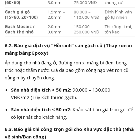
(60×60)
3.0mm
75.000 VNĐ
chung cư
Gạch giả gỗ
1.5mm –
80.000 –
Định hình vân
(15×80, 20×100)
2.0mm
110.000 VNĐ
gỗ tự nhiên
Gạch Mosaic /
2.0mm –
150.000 –
Thi công tỉ mỉ,
Gạch thẻ nhỏ
3.0mm
250.000 VNĐ
tốn keo
6.2. Báo giá dịch vụ “Hồi sinh” sàn gạch cũ (Thay ron xi
măng bằng Epoxy)
Áp dụng cho nhà đang ở, đường ron xi măng bị đen, bong
tróc hoặc thấm nước. Giá đã bao gồm công nạo vét ron cũ
bằng máy chuyên dụng.
Sàn nhà diện tích > 50
m2
:
90.000 – 130.000
VNĐ/
m2
(Tùy kích thước gạch).
Sàn nhà diện tích < 50
m2
:
Khảo sát báo giá trọn gói để
có lợi nhất cho khách hàng.
6.3. Báo giá thi công trọn gói cho Khu vực đặc thù (Nhà
vệ sinh/Ban công)