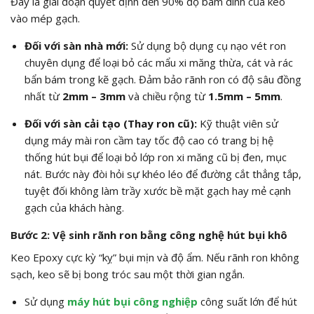
Đây là giai đoạn quyết định đến 90% độ bám dính của keo
vào mép gạch.
Đối với sàn nhà mới:
Sử dụng bộ dụng cụ nạo vét ron
chuyên dụng để loại bỏ các mẩu xi măng thừa, cát và rác
bẩn bám trong kẽ gạch. Đảm bảo rãnh ron có độ sâu đồng
nhất từ
2mm – 3mm
và chiều rộng từ
1.5mm – 5mm
.
Đối với sàn cải tạo (Thay ron cũ):
Kỹ thuật viên sử
dụng máy mài ron cầm tay tốc độ cao có trang bị hệ
thống hút bụi để loại bỏ lớp ron xi măng cũ bị đen, mục
nát. Bước này đòi hỏi sự khéo léo để đường cắt thẳng tắp,
tuyệt đối không làm trầy xước bề mặt gạch hay mẻ cạnh
gạch của khách hàng.
Bước 2: Vệ sinh rãnh ron bằng công nghệ hút bụi khô
Keo Epoxy cực kỳ “kỵ” bụi mịn và độ ẩm. Nếu rãnh ron không
sạch, keo sẽ bị bong tróc sau một thời gian ngắn.
Sử dụng
máy hút bụi công nghiệp
công suất lớn để hút