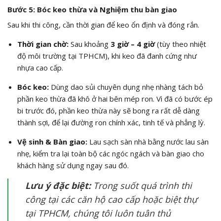
Bước 5: Bóc keo thừa và Nghiệm thu bàn giao
Sau khi thi công, cần thời gian để keo ổn định và đóng rắn.
Thời gian chờ:
Sau khoảng
3 giờ – 4 giờ
(tùy theo nhiệt
độ môi trường tại TPHCM), khi keo đã đanh cứng như
nhựa cao cấp.
Bóc keo:
Dùng dao sủi chuyên dụng nhẹ nhàng tách bỏ
phần keo thừa đã khô ở hai bên mép ron. Vì đã có bước ép
bi trước đó, phần keo thừa này sẽ bong ra rất dễ dàng
thành sợi, để lại đường ron chính xác, tinh tế và phẳng lỳ.
Vệ sinh & Bàn giao:
Lau sạch sàn nhà bằng nước lau sàn
nhẹ, kiểm tra lại toàn bộ các ngóc ngách và bàn giao cho
khách hàng sử dụng ngay sau đó.
Lưu ý đặc biệt:
Trong suốt quá trình thi
công tại các căn hộ cao cấp hoặc biệt thự
tại TPHCM, chúng tôi luôn tuân thủ