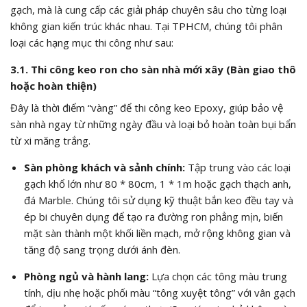
gạch, mà là cung cấp các giải pháp chuyên sâu cho từng loại
không gian kiến trúc khác nhau. Tại TPHCM, chúng tôi phân
loại các hạng mục thi công như sau:
3.1. Thi công keo ron cho sàn nhà mới xây (Bàn giao thô
hoặc hoàn thiện)
Đây là thời điểm “vàng” để thi công keo Epoxy, giúp bảo vệ
sàn nhà ngay từ những ngày đầu và loại bỏ hoàn toàn bụi bẩn
từ xi măng trắng.
Sàn phòng khách và sảnh chính:
Tập trung vào các loại
gạch khổ lớn như
80 * 80
cm,
1 * 1
m hoặc gạch thạch anh,
đá Marble. Chúng tôi sử dụng kỹ thuật bắn keo đều tay và
ép bi chuyên dụng để tạo ra đường ron phẳng mịn, biến
mặt sàn thành một khối liền mạch, mở rộng không gian và
tăng độ sang trọng dưới ánh đèn.
Phòng ngủ và hành lang:
Lựa chọn các tông màu trung
tính, dịu nhẹ hoặc phối màu “tông xuyệt tông” với vân gạch