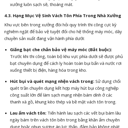
xưởng luôn sạch sẽ, thoáng mát.
4.3. Hạng Mục Vệ Sinh Vách Tôn Phía Trong Nhà Xưởng
Khu vực bên trong xưởng đòi hỏi quy trình thi công cực kỳ
nghiêm ngặt để bảo vệ tuyệt đối cho hệ thống máy móc, dây
chuyền sản xuất đang vận hành phía dưới:
Giăng bạt che chắn bảo vệ máy móc (Bắt buộc):
Trước khi thi công, toàn bộ khu vực phía dưới sẽ được phủ
bạt chuyên dụng để cách ly hoàn toàn bụi bẩn và nước rơi
xuống thiết bị điện, hàng hóa trong kho.
Hút bụi và quét mạng nhện vách trong:
Sử dụng chổi
quét trần chuyên dụng kết hợp máy hút bụi công nghiệp
công suất lớn để làm sạch mạng nhện bám dính ở các
thanh xà gồ, khung kèo thép và bề mặt vách tôn trong.
Lau ẩm vách tôn:
Tiến hành lau sạch các vết bụi bám lâu
ngày bám trên vách tôn bên trong bằng khăn ẩm chuyên
dụng hoặc phun sương áp lực thấp, đảm bảo không phát