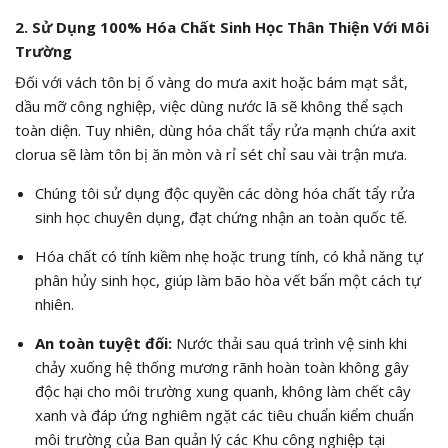
2. Sử Dụng 100% Hóa Chất Sinh Học Thân Thiện Với Môi
Trường
Đối với vách tôn bị ố vàng do mưa axit hoặc bám mạt sắt,
dầu mỡ công nghiệp, việc dùng nước lã sẽ không thể sạch
toàn diện. Tuy nhiên, dùng hóa chất tẩy rửa mạnh chứa axit
clorua sẽ làm tôn bị ăn mòn và rỉ sét chỉ sau vài trận mưa.
Chúng tôi sử dụng độc quyền các dòng hóa chất tẩy rửa
sinh học chuyên dụng, đạt chứng nhận an toàn quốc tế.
Hóa chất có tính kiềm nhẹ hoặc trung tính, có khả năng tự
phân hủy sinh học, giúp làm bão hòa vết bẩn một cách tự
nhiên.
An toàn tuyệt đối:
Nước thải sau quá trình vệ sinh khi
chảy xuống hệ thống mương rãnh hoàn toàn không gây
độc hại cho môi trường xung quanh, không làm chết cây
xanh và đáp ứng nghiêm ngặt các tiêu chuẩn kiểm chuẩn
môi trường của Ban quản lý các Khu công nghiệp tại