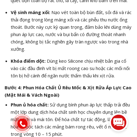
quét dọn toàn bộ rác thô, lá cây, cành khô bám trên mái.
Vệ sinh máng xối:
Nạo vét toàn bộ bùn đất, sỏi đá và rác
thải đọng trong lòng máng xối và các phễu thu nước ống
thoát. Bước này cực kỳ quan trọng, đảm bảo khi dùng máy
phun áp lực cao, nước và bụi bẩn có đường thoát nhanh
chóng, không bị tắc nghẽn gây tràn ngược vào trong nhà
xưởng.
Khóa điểm dột:
Dùng keo Silicone chịu nhiệt bắn gia cố
vào các đầu đinh vít bị mất roong cao su hoặc các mối nối
tôn bị hở cánh để ngăn nước thấm thấu khi xịt rửa.
Bước 4: Phun Hóa Chất Ủ Rêu Mốc & Xịt Rửa Áp Lực Cao
(Mặt Mái & Vách Ngoài)
Phun ủ hóa chất:
Sử dụng bình phun áp lực thấp trải đều
một lớp dung dịch hóa chất sinh học chuyên dụng lên bề
mặt vách và mái tôn. Để hóa chất tự tác động, làm bão
hòa và bóc tách các mảng bám rong rêu, vết ố mưa axit
trong vòng 10 – 15 phút.