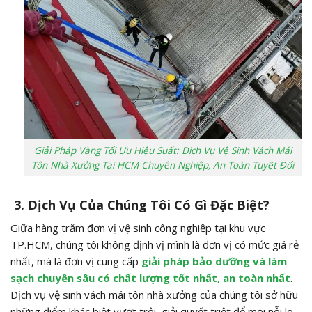
Giải Pháp Vàng Tối Ưu Hiệu Suất: Dịch Vụ Vệ Sinh Vách Mái
Tôn Nhà Xưởng Tại HCM Chuyên Nghiệp, An Toàn Tuyệt Đối
3. Dịch Vụ Của Chúng Tôi Có Gì Đặc Biệt?
Giữa hàng trăm đơn vị vệ sinh công nghiệp tại khu vực
TP.HCM, chúng tôi không định vị mình là đơn vị có mức giá rẻ
nhất, mà là đơn vị cung cấp
giải pháp bảo dưỡng và làm
sạch chuyên sâu có chất lượng tốt nhất, an toàn nhất
.
Dịch vụ vệ sinh vách mái tôn nhà xưởng của chúng tôi sở hữu
những điểm khác biệt vượt trội, giải quyết triệt để mọi nỗi lo