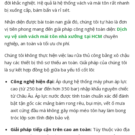
đới khắc nghiệt. Hệ quả là hệ thống vách và mái tôn rất nhanh
bị xuống cấp, bám bẩn và rỉ sét.
Nhận diện được bài toán nan giải đó, chúng tôi tự hào là đơn
vị tiên phong mang đến giải pháp công nghệ toàn diện:
Dịch
vụ vệ sinh vách mái tôn nhà xưởng tại HCM
chuyên
nghiệp, an toàn và tối ưu chi phí.
Chúng tôi không thực hiện việc lau rửa thủ công bằng xô chậu
hay các thiết bị thô sơ thiếu an toàn. Giải pháp của chúng tôi
là sự kết hợp đồng bộ giữa ba yếu tố cốt lõi:
Công nghệ hiện đại:
Áp dụng hệ thống máy phun áp lực
cao (từ 250 bar đến hơn 350 bar) nhập khẩu nguyên chiếc
từ Châu Âu. Áp lực nước được tính toán chuẩn xác để đánh
bật tận gốc các mảng bám rong rêu, bụi mịn, vết ố mưa
axit cứng đầu mà không gây móp méo tôn hay làm bong
tróc lớp sơn tĩnh điện bảo vệ.
Giải pháp tiếp cận trên cao an toàn:
Tùy thuộc vào địa