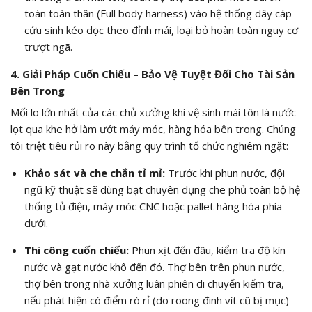
toàn toàn thân (Full body harness) vào hệ thống dây cáp
cứu sinh kéo dọc theo đỉnh mái, loại bỏ hoàn toàn nguy cơ
trượt ngã.
4. Giải Pháp Cuốn Chiếu – Bảo Vệ Tuyệt Đối Cho Tài Sản
Bên Trong
Mối lo lớn nhất của các chủ xưởng khi vệ sinh mái tôn là nước
lọt qua khe hở làm ướt máy móc, hàng hóa bên trong. Chúng
tôi triệt tiêu rủi ro này bằng quy trình tổ chức nghiêm ngặt:
Khảo sát và che chắn tỉ mỉ:
Trước khi phun nước, đội
ngũ kỹ thuật sẽ dùng bạt chuyên dụng che phủ toàn bộ hệ
thống tủ điện, máy móc CNC hoặc pallet hàng hóa phía
dưới.
Thi công cuốn chiếu:
Phun xịt đến đâu, kiểm tra độ kín
nước và gạt nước khô đến đó. Thợ bên trên phun nước,
thợ bên trong nhà xưởng luân phiên di chuyển kiểm tra,
nếu phát hiện có điểm rò rỉ (do roong đinh vít cũ bị mục)