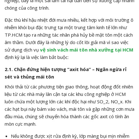
nghiệp, đây là một sai lầm tai hại dẫn đến sự xuống cấp nhanh
chóng của công trình.
Đặc thù khí hậu nhiệt đới mưa nhiều, kết hợp với môi trường ô
nhiễm khói bụi đặc trưng tại một trung tâm kinh tế lớn như
TP.HCM tạo ra những tác nhân phá hủy bề mặt tôn một cách
âm thầm. Dưới đây là những lý do cốt lõi giải mã vì sao việc
sử dụng dịch vụ
vệ sinh vách mái tôn nhà xưởng tại HCM
định kỳ lại là việc làm bắt buộc:
2.1. Chặn đứng hiện tượng “axit hóa” – Ngăn ngừa rỉ
sét và thủng mái tôn
Khói thải từ các phương tiện giao thông, hoạt động đốt nhiên
liệu từ các nhà máy lân cận tại các khu công nghiệp ở HCM
luôn chứa một lượng lớn các khí độc hại như
SO_2
,
NO_x
. Khi
các hạt bụi này bám vào vách, mái tôn và gặp những cơn mưa
đầu mùa, chúng sẽ chuyển hóa thành các gốc axit có tính ăn
mòn cực mạnh.
Nếu không được xịt rửa định kỳ, lớp màng bụi mịn nhiễm