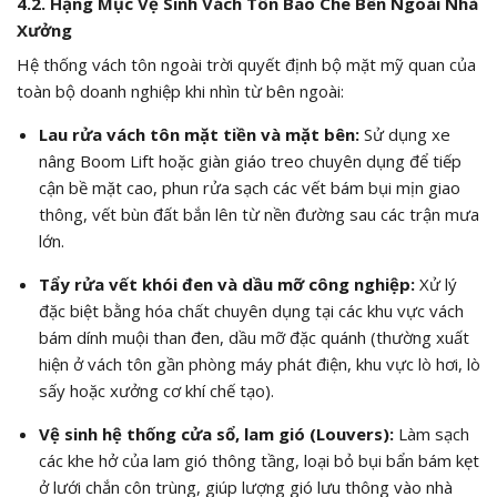
4.2. Hạng Mục Vệ Sinh Vách Tôn Bao Che Bên Ngoài Nhà
Xưởng
Hệ thống vách tôn ngoài trời quyết định bộ mặt mỹ quan của
toàn bộ doanh nghiệp khi nhìn từ bên ngoài:
Lau rửa vách tôn mặt tiền và mặt bên:
Sử dụng xe
nâng Boom Lift hoặc giàn giáo treo chuyên dụng để tiếp
cận bề mặt cao, phun rửa sạch các vết bám bụi mịn giao
thông, vết bùn đất bắn lên từ nền đường sau các trận mưa
lớn.
Tẩy rửa vết khói đen và dầu mỡ công nghiệp:
Xử lý
đặc biệt bằng hóa chất chuyên dụng tại các khu vực vách
bám dính muội than đen, dầu mỡ đặc quánh (thường xuất
hiện ở vách tôn gần phòng máy phát điện, khu vực lò hơi, lò
sấy hoặc xưởng cơ khí chế tạo).
Vệ sinh hệ thống cửa sổ, lam gió (Louvers):
Làm sạch
các khe hở của lam gió thông tầng, loại bỏ bụi bẩn bám kẹt
ở lưới chắn côn trùng, giúp lượng gió lưu thông vào nhà