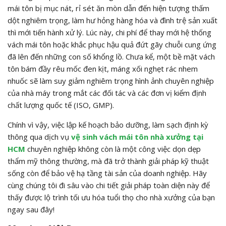
mái tôn bị mục nát, rỉ sét ăn mòn dẫn đến hiện tượng thấm
dột nghiêm trọng, làm hư hỏng hàng hóa và đình trệ sản xuất
thì mới tiến hành xử lý. Lúc này, chi phí để thay mới hệ thống
vách mái tôn hoặc khắc phục hậu quả đứt gãy chuỗi cung ứng
đã lên đến những con số khổng lồ. Chưa kể, một bề mặt vách
tôn bám đầy rêu mốc đen kịt, máng xối nghẹt rác nhem
nhuốc sẽ làm suy giảm nghiêm trọng hình ảnh chuyên nghiệp
của nhà máy trong mắt các đối tác và các đơn vị kiểm định
chất lượng quốc tế (ISO, GMP).
Chính vì vậy, việc lập kế hoạch bảo dưỡng, làm sạch định kỳ
thông qua dịch vụ
vệ sinh vách mái tôn nhà xưởng tại
HCM
chuyên nghiệp không còn là một công việc dọn dẹp
thẩm mỹ thông thường, mà đã trở thành giải pháp kỹ thuật
sống còn để bảo vệ hạ tầng tài sản của doanh nghiệp. Hãy
cùng chúng tôi đi sâu vào chi tiết giải pháp toàn diện này để
thấy được lộ trình tối ưu hóa tuổi thọ cho nhà xưởng của bạn
ngay sau đây!