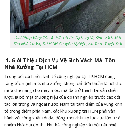
Giải Pháp Vàng Tối Ưu Hiệu Suất: Dịch Vụ Vệ Sinh Vách Mái
Tôn Nhà Xưởng Tại HCM Chuyên Nghiệp, An Toàn Tuyệt Đối
1. Giới Thiệu Dịch Vụ Vệ Sinh Vách Mái Tôn
Nhà Xưởng Tại HCM
Trong bối cảnh nền kinh tế công nghiệp tại TP.HCM đang
tăng tốc mạnh mẽ, nhà xưởng không chỉ đơn thuần là nơi che
mưa che nắng cho máy móc, mà đã trở thành tài sản chiến
lược, là bộ mặt thương hiệu của doanh nghiệp trước các đối
tác lớn trong và ngoài nước. Nằm tại tâm điểm của vùng kinh
tế trọng điểm phía Nam, các khu xưởng tại HCM phải vận
hành với công suất tối đa, đồng thời chịu áp lực cực lớn từ ô
nhiễm khói bụi đô thị, khí thải công nghiệp và thời tiết nhiệt