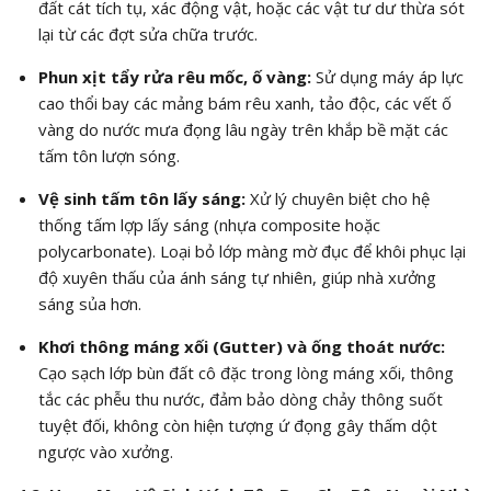
đất cát tích tụ, xác động vật, hoặc các vật tư dư thừa sót
lại từ các đợt sửa chữa trước.
Phun xịt tẩy rửa rêu mốc, ố vàng:
Sử dụng máy áp lực
cao thổi bay các mảng bám rêu xanh, tảo độc, các vết ố
vàng do nước mưa đọng lâu ngày trên khắp bề mặt các
tấm tôn lượn sóng.
Vệ sinh tấm tôn lấy sáng:
Xử lý chuyên biệt cho hệ
thống tấm lợp lấy sáng (nhựa composite hoặc
polycarbonate). Loại bỏ lớp màng mờ đục để khôi phục lại
độ xuyên thấu của ánh sáng tự nhiên, giúp nhà xưởng
sáng sủa hơn.
Khơi thông máng xối (Gutter) và ống thoát nước:
Cạo sạch lớp bùn đất cô đặc trong lòng máng xối, thông
tắc các phễu thu nước, đảm bảo dòng chảy thông suốt
tuyệt đối, không còn hiện tượng ứ đọng gây thấm dột
ngược vào xưởng.