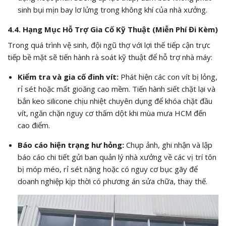
sinh bụi mịn bay lơ lửng trong không khí của nhà xưởng.
4.4. Hạng Mục Hỗ Trợ Gia Cố Kỹ Thuật (Miễn Phí Đi Kèm)
Trong quá trình vệ sinh, đội ngũ thợ với lợi thế tiếp cận trực
tiếp bề mặt sẽ tiến hành rà soát kỹ thuật để hỗ trợ nhà máy:
Kiểm tra và gia cố đinh vít:
Phát hiện các con vít bị lỏng,
rỉ sét hoặc mất gioăng cao mềm. Tiến hành siết chặt lại và
bắn keo silicone chịu nhiệt chuyên dụng để khóa chặt đầu
vít, ngăn chặn nguy cơ thấm dột khi mùa mưa HCM đến
cao điểm.
Báo cáo hiện trạng hư hỏng:
Chụp ảnh, ghi nhận và lập
báo cáo chi tiết gửi ban quản lý nhà xưởng về các vị trí tôn
bị móp méo, rỉ sét nặng hoặc có nguy cơ bục gãy để
doanh nghiệp kịp thời có phương án sửa chữa, thay thế.