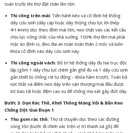
toàn trước khi thợ đặt chân lên tôn:
Thi công trên mái:
Tiến hành kéo và cố định hệ thống
dây cứu sinh (dây cáp hoặc dây thừng chịu lực lõi thép
Φ14mm) dọc theo đỉnh mái tôn, neo chặt vào các kết cấu
chịu lực vững chắc của nhà xưởng. 100% thợ lên mái phải
mặc áo định vị, đeo đai an toàn toàn thân 2 móc và luôn
khóa cố định vào dây cứu sinh này.
Thi công ngoài vách:
Bố trí hệ thống dây đu hai trục độc
lập (gồm 1 dây chịu lực chính gắn ghế đu và 1 dây cứu sinh
gắn thiết bị chống rơi tự động – khóa hãm trượt). Toàn bộ
nút thắt và điểm neo dây trên sân thượng/mái đều được
lót bao tải hoặc đệm cao su để chống ma sát gây đứt dây.
Bước 3: Dọn Rác Thô, Khơi Thông Máng Xối & Bắn Keo
Chống Dột Giai Đoạn 1
Thu gom rác thô:
Thợ di chuyển dọc theo các đường
sóng tôn (bước đi chính xác trên vị trí thanh xà gồ) để