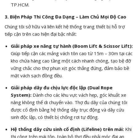
TP.HCM.
3. Biện Pháp Thi Công Đa Dạng – Làm Chủ Mọi Độ Cao
Chúng tôi sở hữu và liên kết hệ thống trang thiết bị hỗ trợ
tiếp cận trên cao hiện đại bậc nhất:
Giải pháp xe nâng tự hành (Boom Lift & Scissor Lift):
Giúp tiếp cận các mảng vách tôn cao từ 15m – 30m tại các
kho chứa hàng cao tầng một cách nhanh chóng, tạo bệ đỡ
vững chắc cho thợ phun xịt góc thẳng đứng, đảm bảo bề
mặt vách sạch đồng đều.
Giải pháp dây đu chịu lực độc lập (Dual Rope
System):
Dành cho các khu vực vách hẹp, góc khuất xe
nâng không thể di chuyển vào. Thợ đu dây của chúng tôi
được cố định bằng hệ thống dây trục động và dây cứu
sinh độc lập, có thiết bị chống rơi tự động.
Hệ thống dây cứu sinh cố định (Lifeline) trên mái:
Khi
thi công trên mái tôn, toàn bộ thợ đều phải móc đai an