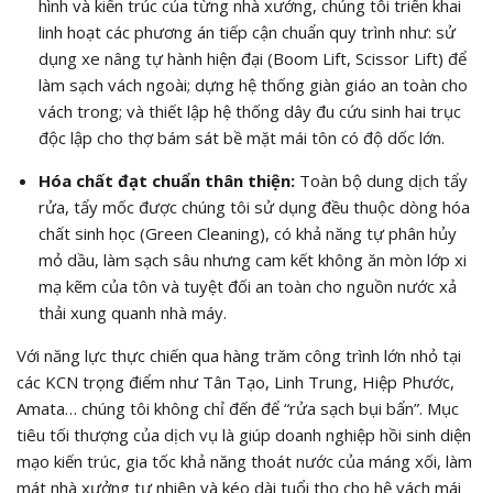
hình và kiến trúc của từng nhà xưởng, chúng tôi triển khai
linh hoạt các phương án tiếp cận chuẩn quy trình như: sử
dụng xe nâng tự hành hiện đại (Boom Lift, Scissor Lift) để
làm sạch vách ngoài; dựng hệ thống giàn giáo an toàn cho
vách trong; và thiết lập hệ thống dây đu cứu sinh hai trục
độc lập cho thợ bám sát bề mặt mái tôn có độ dốc lớn.
Hóa chất đạt chuẩn thân thiện:
Toàn bộ dung dịch tẩy
rửa, tẩy mốc được chúng tôi sử dụng đều thuộc dòng hóa
chất sinh học (Green Cleaning), có khả năng tự phân hủy
mỏ dầu, làm sạch sâu nhưng cam kết không ăn mòn lớp xi
mạ kẽm của tôn và tuyệt đối an toàn cho nguồn nước xả
thải xung quanh nhà máy.
Với năng lực thực chiến qua hàng trăm công trình lớn nhỏ tại
các KCN trọng điểm như Tân Tạo, Linh Trung, Hiệp Phước,
Amata… chúng tôi không chỉ đến để “rửa sạch bụi bẩn”. Mục
tiêu tối thượng của dịch vụ là giúp doanh nghiệp hồi sinh diện
mạo kiến trúc, gia tốc khả năng thoát nước của máng xối, làm
mát nhà xưởng tự nhiên và kéo dài tuổi thọ cho hệ vách mái