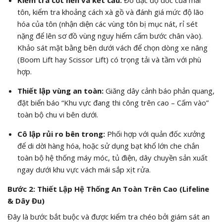
Kiểm tra cốt nền và kết cấu:
Đo đạc độ dốc của mái
tôn, kiểm tra khoảng cách xà gồ và đánh giá mức độ lão
hóa của tôn (nhận diện các vùng tôn bị mục nát, rỉ sét
nặng để lên sơ đồ vùng nguy hiểm cấm bước chân vào).
Khảo sát mặt bằng bên dưới vách để chọn dòng xe nâng
(Boom Lift hay Scissor Lift) có trọng tải và tầm với phù
hợp.
Thiết lập vùng an toàn:
Giăng dây cảnh báo phản quang,
đặt biển báo “Khu vực đang thi công trên cao – Cấm vào”
toàn bộ chu vi bên dưới.
Cô lập rủi ro bên trong:
Phối hợp với quản đốc xưởng
để di dời hàng hóa, hoặc sử dụng bạt khổ lớn che chắn
toàn bộ hệ thống máy móc, tủ điện, dây chuyền sản xuất
ngay dưới khu vực vách mái sắp xịt rửa.
Bước 2: Thiết Lập Hệ Thống An Toàn Trên Cao (Lifeline
& Dây Đu)
Đây là bước bắt buộc và được kiểm tra chéo bởi giám sát an