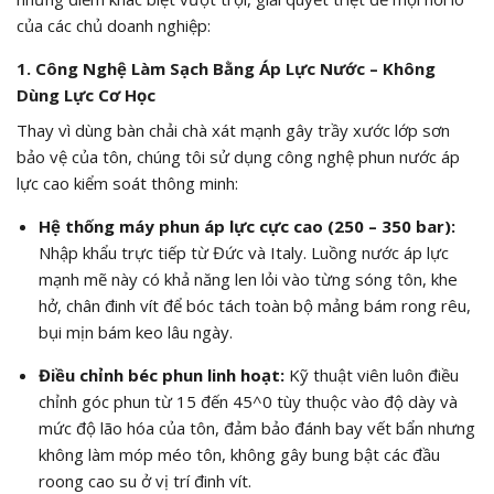
của các chủ doanh nghiệp:
1. Công Nghệ Làm Sạch Bằng Áp Lực Nước – Không
Dùng Lực Cơ Học
Thay vì dùng bàn chải chà xát mạnh gây trầy xước lớp sơn
bảo vệ của tôn, chúng tôi sử dụng công nghệ phun nước áp
lực cao kiểm soát thông minh:
Hệ thống máy phun áp lực cực cao (250 – 350 bar):
Nhập khẩu trực tiếp từ Đức và Italy. Luồng nước áp lực
mạnh mẽ này có khả năng len lỏi vào từng sóng tôn, khe
hở, chân đinh vít để bóc tách toàn bộ mảng bám rong rêu,
bụi mịn bám keo lâu ngày.
Điều chỉnh béc phun linh hoạt:
Kỹ thuật viên luôn điều
chỉnh góc phun từ
15
đến
45^0
tùy thuộc vào độ dày và
mức độ lão hóa của tôn, đảm bảo đánh bay vết bẩn nhưng
không làm móp méo tôn, không gây bung bật các đầu
roong cao su ở vị trí đinh vít.