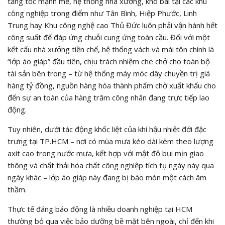
tăng tốc mạnh mẽ, hệ thống nhà xưởng, kho bãi tại các khu
công nghiệp trọng điểm như Tân Bình, Hiệp Phước, Linh
Trung hay Khu công nghệ cao Thủ Đức luôn phải vận hành hết
công suất để đáp ứng chuỗi cung ứng toàn cầu. Đối với một
kết cấu nhà xưởng tiền chế, hệ thống vách và mái tôn chính là
“lớp áo giáp” đầu tiên, chịu trách nhiệm che chở cho toàn bộ
tài sản bên trong – từ hệ thống máy móc dây chuyền trị giá
hàng tỷ đồng, nguồn hàng hóa thành phẩm chờ xuất khẩu cho
đến sự an toàn của hàng trăm công nhân đang trực tiếp lao
động.
Tuy nhiên, dưới tác động khốc liệt của khí hậu nhiệt đới đặc
trưng tại TP.HCM – nơi có mùa mưa kéo dài kèm theo lượng
axit cao trong nước mưa, kết hợp với mật độ bụi mịn giao
thông và chất thải hóa chất công nghiệp tích tụ ngày này qua
ngày khác – lớp áo giáp này đang bị bào mòn một cách âm
thầm.
Thực tế đáng báo động là nhiều doanh nghiệp tại HCM
thường bỏ qua việc bảo dưỡng bề mặt bên ngoài, chỉ đến khi