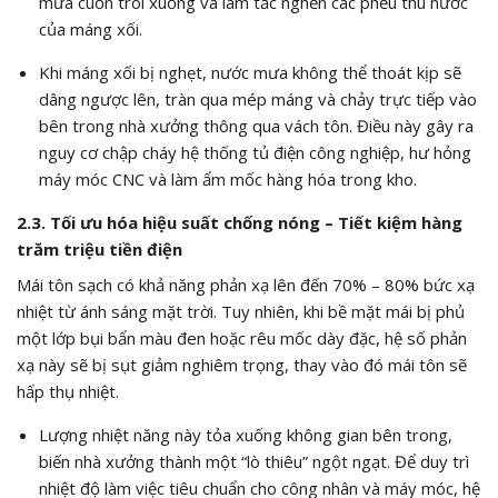
mưa cuốn trôi xuống và làm tắc nghẽn các phễu thu nước
của máng xối.
Khi máng xối bị nghẹt, nước mưa không thể thoát kịp sẽ
dâng ngược lên, tràn qua mép máng và chảy trực tiếp vào
bên trong nhà xưởng thông qua vách tôn. Điều này gây ra
nguy cơ chập cháy hệ thống tủ điện công nghiệp, hư hỏng
máy móc CNC và làm ẩm mốc hàng hóa trong kho.
2.3. Tối ưu hóa hiệu suất chống nóng – Tiết kiệm hàng
trăm triệu tiền điện
Mái tôn sạch có khả năng phản xạ lên đến 70% – 80% bức xạ
nhiệt từ ánh sáng mặt trời. Tuy nhiên, khi bề mặt mái bị phủ
một lớp bụi bẩn màu đen hoặc rêu mốc dày đặc, hệ số phản
xạ này sẽ bị sụt giảm nghiêm trọng, thay vào đó mái tôn sẽ
hấp thụ nhiệt.
Lượng nhiệt năng này tỏa xuống không gian bên trong,
biến nhà xưởng thành một “lò thiêu” ngột ngạt. Để duy trì
nhiệt độ làm việc tiêu chuẩn cho công nhân và máy móc, hệ