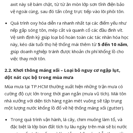
axit này sẽ bám chặt, từ từ ăn mòn lớp sơn tĩnh điện bảo
vệ ngoài cùng, sau đó tấn công trực tiếp vào lõi phôi tôn.
Quá trình oxy hóa diễn ra nhanh nhất tại các điểm yếu như
nếp gấp sóng tôn, mép cắt và quanh cổ các đầu đinh vít.
Vệ sinh định kỳ giúp loại bỏ hoàn toàn các tác nhân hóa học
này, kéo dài tuổi thọ hệ thống mái thêm từ
5 đến 10 năm
,
giúp doanh nghiệp tránh được khoản chi phí khổng lồ cho
việc thay mới tôn.
2.2. Khơi thông máng xối – Loại bỏ nguy cơ ngập lụt,
dột nát cục bộ trong mùa mưa
Mùa mưa tại TP.HCM thường xuất hiện những trận mưa có
cường độ cực lớn trong thời gian ngắn (mưa vũ tích). Mái tôn
nhà xưởng với diện tích hàng ngàn mét vuông sẽ tập trung
một lượng nước khổng lồ đổ về hệ thống máng xối (gutter).
Trong quá trình vận hành, lá cây, chim muông làm tổ, và
đặc biệt là lớp bùn đất tích tụ lâu ngày trên mái sẽ bị nước