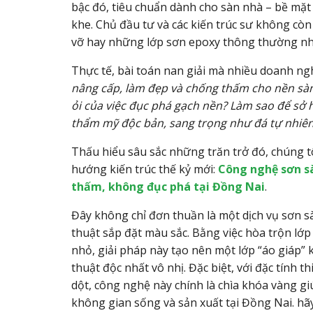
bậc đó, tiêu chuẩn dành cho sàn nhà – bề mặt 
khe. Chủ đầu tư và các kiến trúc sư không cò
vỡ hay những lớp sơn epoxy thông thường nh
Thực tế, bài toán nan giải mà nhiều doanh ngh
nâng cấp, làm đẹp và chống thấm cho nền sàn 
ỏi của việc đục phá gạch nền? Làm sao để sở 
thẩm mỹ độc bản, sang trọng như đá tự nhiê
Thấu hiểu sâu sắc những trăn trở đó, chúng 
hướng kiến trúc thế kỷ mới:
Công nghệ sơn s
thấm, không đục phá tại Đồng Nai
.
Đây không chỉ đơn thuần là một dịch vụ sơn sà
thuật sắp đặt màu sắc. Bằng việc hòa trộn lớp
nhỏ, giải pháp này tạo nên một lớp “áo giáp
thuật độc nhất vô nhị. Đặc biệt, với đặc tính t
dột, công nghệ này chính là chìa khóa vàng giúp
không gian sống và sản xuất tại Đồng Nai. hãy