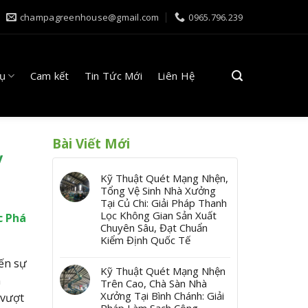
champagreenhouse@gmail.com
0965.796.239
Vụ
Cam kết
Tin Tức Mới
Liên Hệ
Bài Viết Mới
y
Kỹ Thuật Quét Mạng Nhện,
Tổng Vệ Sinh Nhà Xưởng
Tại Củ Chi: Giải Pháp Thanh
Lọc Không Gian Sản Xuất
c Phá
Chuyên Sâu, Đạt Chuẩn
Kiểm Định Quốc Tế
ến sự
Kỹ Thuật Quét Mạng Nhện
n
Trên Cao, Chà Sàn Nhà
Xưởng Tại Bình Chánh: Giải
 vượt