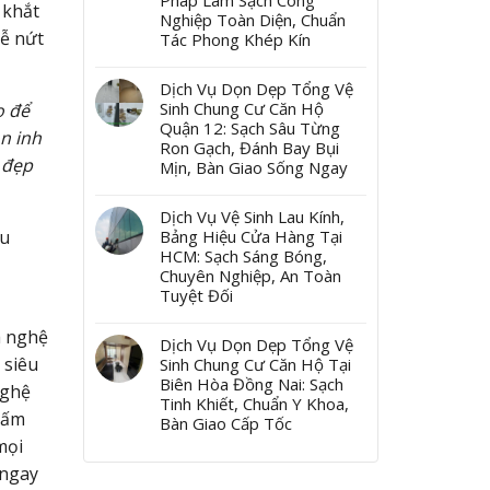
Pháp Làm Sạch Công
 khắt
Nghiệp Toàn Diện, Chuẩn
dễ nứt
Tác Phong Khép Kín
Dịch Vụ Dọn Dẹp Tổng Vệ
Sinh Chung Cư Căn Hộ
o để
Quận 12: Sạch Sâu Từng
n inh
Ron Gạch, Đánh Bay Bụi
 đẹp
Mịn, Bàn Giao Sống Ngay
Dịch Vụ Vệ Sinh Lau Kính,
Bảng Hiệu Cửa Hàng Tại
xu
HCM: Sạch Sáng Bóng,
Chuyên Nghiệp, An Toàn
Tuyệt Đối
à nghệ
Dịch Vụ Dọn Dẹp Tổng Vệ
 siêu
Sinh Chung Cư Căn Hộ Tại
Biên Hòa Đồng Nai: Sạch
nghệ
Tinh Khiết, Chuẩn Y Khoa,
thấm
Bàn Giao Cấp Tốc
mọi
 ngay