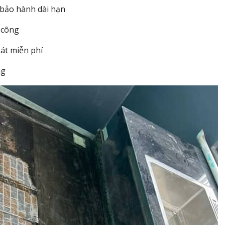
 bảo hành dài hạn
 công
sát miễn phí
ng