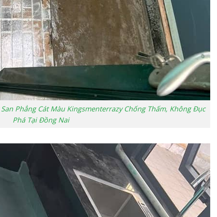
ự San Phẳng Cát Màu Kingsmenterrazy Chống Thấm, Không Đục
Phá Tại Đồng Nai