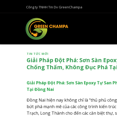
B
Công ty TNHH Tm Dv GreenChampa
ỏ
q
u
a
n
ộ
i
TIN TỨC MỚI
d
Giải Pháp Đột Phá: Sơn Sàn Ep
u
Chống Thấm, Không Đục Phá Tạ
n
g
Giải Pháp Đột Phá: Sơn Sàn Epoxy Tự San
Tại Đồng Nai
Đồng Nai hiện nay không chỉ là “thủ phủ công
bứt phá mạnh mẽ của các công trình kiến trúc
Trạch, Long Thành cho đến các căn biệt thự, 