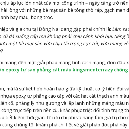
chịu áp lực lớn nhất của mọi công trình – ngày càng trở nên
n hài lòng với những bề mặt sàn bê tông thô ráp, gạch men 
anh bay màu, bong tróc.
iệp và gia chủ tại Đồng Nai đang gặp phải chính là:
Làm sa
cũ đã xuống cấp mà không phải chịu cảnh khói bụi, tiếng ồ
hữu một bề mặt sàn vừa chịu tải trọng cực tốt, vừa mang vẻ
n?
tôi mang đến một giải pháp mang tính cách mạng, đón đầu 
àn epoxy tự san phẳng cát màu kingsmenterrazy chống
n, mà là sự kết hợp hoàn hảo giữa kỹ thuật cơ lý hiện đại v
 nhựa epoxy tự phẳng cao cấp với các hạt cát thạch anh màu
” kiên cố, phẳng lỳ như gương và lấp lánh những mảng màu 
hi công trực tiếp trên nền cũ, khắc phục triệt đối tình trạng 
 tiết kiệm thời gian, tối ưu chi phí và nâng tầm giá trị cho 
 cùng chúng tôi khám phá chi tiết về giải pháp đột phá này