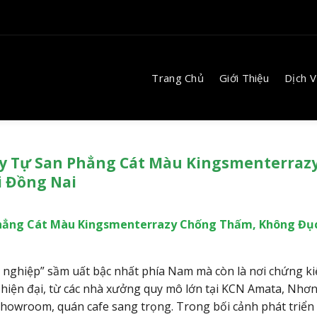
Trang Chủ
Giới Thiệu
Dịch 
oxy Tự San Phẳng Cát Màu Kingsmenterraz
i Đồng Nai
 Phẳng Cát Màu Kingsmenterrazy Chống Thấm, Không Đụ
 nghiệp” sầm uất bậc nhất phía Nam mà còn là nơi chứng ki
 hiện đại, từ các nhà xưởng quy mô lớn tại KCN Amata, Nhơ
showroom, quán cafe sang trọng. Trong bối cảnh phát triển