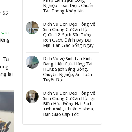
Pháp Làm Sạch Công
Nghiệp Toàn Diện, Chuẩn
Tác Phong Khép Kín
n 5S
Dịch Vụ Dọn Dẹp Tổng Vệ
Sinh Chung Cư Căn Hộ
 sâu
,
Quận 12: Sạch Sâu Từng
riêng
Ron Gạch, Đánh Bay Bụi
Mịn, Bàn Giao Sống Ngay
Dịch Vụ Vệ Sinh Lau Kính,
M. Từ
Bảng Hiệu Cửa Hàng Tại
húng
HCM: Sạch Sáng Bóng,
ng lại
Chuyên Nghiệp, An Toàn
Tuyệt Đối
Dịch Vụ Dọn Dẹp Tổng Vệ
Sinh Chung Cư Căn Hộ Tại
Biên Hòa Đồng Nai: Sạch
Tinh Khiết, Chuẩn Y Khoa,
Bàn Giao Cấp Tốc