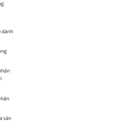
ng
i dành
ông
 nhận
i.
phân
a sàn