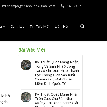
champagreenhouse@gmail.com
0965.796.239
Vụ
Cam kết
Tin Tức Mới
Liên Hệ
Bài Viết Mới
h
Kỹ Thuật Quét Mạng Nhện,
Tổng Vệ Sinh Nhà Xưởng
Tại Củ Chi: Giải Pháp Thanh
Lọc Không Gian Sản Xuất
Chuyên Sâu, Đạt Chuẩn
Kiểm Định Quốc Tế
Kỹ Thuật Quét Mạng Nhện
 là bộ
Trên Cao, Chà Sàn Nhà
 sạch
Xưởng Tại Bình Chánh: Giải