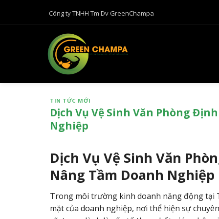
B
Công ty TNHH Tm Dv GreenChampa
ỏ
q
u
a
n
ộ
i
TIN TỨC MỚI
d
Dịch Vụ Vệ Sinh Văn Phòng Địn
u
Nghiệp
n
g
Dịch Vụ Vệ Sinh Văn Phòn
Nâng Tầm Doanh Nghiệp
Trong môi trường kinh doanh năng động tại TP
mặt của doanh nghiệp, nơi thể hiện sự chuyên