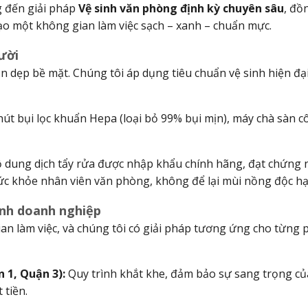
g đến giải pháp
Vệ sinh văn phòng định kỳ chuyên sâu
, đồ
ạo một không gian làm việc sạch – xanh – chuẩn mực.
ười
ọn dẹp bề mặt. Chúng tôi áp dụng tiêu chuẩn vệ sinh hiện đạ
t bụi lọc khuẩn Hepa (loại bỏ 99% bụi mịn), máy chà sàn c
dung dịch tẩy rửa được nhập khẩu chính hãng, đạt chứng
ức khỏe nhân viên văn phòng, không để lại mùi nồng độc hạ
ình doanh nghiệp
n làm việc, và chúng tôi có giải pháp tương ứng cho từng 
 1, Quận 3):
Quy trình khắt khe, đảm bảo sự sang trọng củ
 tiền.