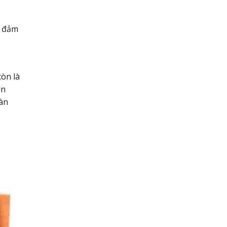
, đảm
òn là
ện
àn