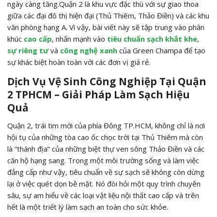
ngày càng tăng.Quận 2 là khu vực đặc thù với sự giao thoa
giữa các đại đô thị hiện đại (Thủ Thiêm, Thảo Điền) và các khu
văn phòng hạng A. Vì vậy, bài viết này sẽ tập trung vào phân
khúc
cao cấp
, nhấn mạnh vào
tiêu chuẩn sạch khắt khe
,
sự riêng tư
và
công nghệ xanh
của Green Champa để tạo
sự khác biệt hoàn toàn với các đơn vị giá rẻ.
Dịch Vụ Vệ Sinh Công Nghiệp Tại Quận
2 TPHCM – Giải Pháp Làm Sạch Hiệu
Quả
Quận 2, trái tim mới của phía Đông TP.HCM, không chỉ là nơi
hội tụ của những tòa cao ốc chọc trời tại Thủ Thiêm mà còn
là “thánh địa” của những biệt thự ven sông Thảo Điền và các
căn hộ hạng sang. Trong một môi trường sống và làm việc
đẳng cấp như vậy, tiêu chuẩn về sự sạch sẽ không còn dừng
lại ở việc quét dọn bề mặt. Nó đòi hỏi một quy trình chuyên
sâu, sự am hiểu về các loại vật liệu nội thất cao cấp và trên
hết là một triết lý làm sạch an toàn cho sức khỏe.