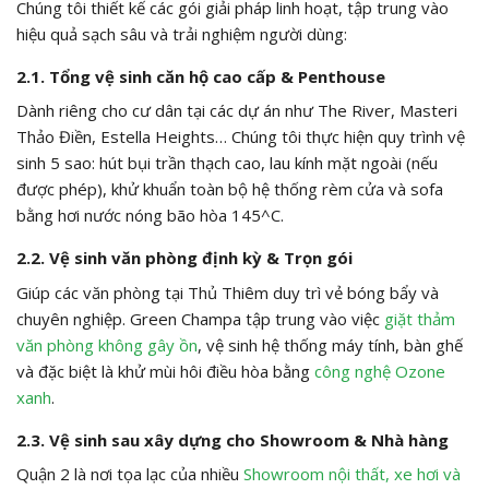
Chúng tôi thiết kế các gói giải pháp linh hoạt, tập trung vào
hiệu quả sạch sâu và trải nghiệm người dùng:
2.1. Tổng vệ sinh căn hộ cao cấp & Penthouse
Dành riêng cho cư dân tại các dự án như The River, Masteri
Thảo Điền, Estella Heights… Chúng tôi thực hiện quy trình vệ
sinh 5 sao: hút bụi trần thạch cao, lau kính mặt ngoài (nếu
được phép), khử khuẩn toàn bộ hệ thống rèm cửa và sofa
bằng hơi nước nóng bão hòa
145^C
.
2.2. Vệ sinh văn phòng định kỳ & Trọn gói
Giúp các văn phòng tại Thủ Thiêm duy trì vẻ bóng bẩy và
chuyên nghiệp. Green Champa tập trung vào việc
giặt thảm
văn phòng không gây ồn
, vệ sinh hệ thống máy tính, bàn ghế
và đặc biệt là khử mùi hôi điều hòa bằng
công nghệ Ozone
xanh
.
2.3. Vệ sinh sau xây dựng cho Showroom & Nhà hàng
Quận 2 là nơi tọa lạc của nhiều
Showroom nội thất, xe hơi và