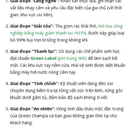
Giai đoạn “Lắng nghe”:
Khảo sát thực địa, ghi nhận các
vật liệu nhạy cảm và yêu cầu đặc biệt của gia chủ (về thời
gian, khu vực ưu tiên).
Giai đoạn “Giải tỏa”:
Thu gom rác thải thô,
hút bụi công
nghiệp bằng máy giảm thanh lọc HEPA
. Bước này giúp loại
bỏ 99% bụi mịn lơ lửng trong không khí.
Giai đoạn “Thanh lọc”:
Sử dụng các chế phẩm sinh học
đạt chuẩn
Green Label
(pH trung tính)
để làm sạch bề
mặt. Các khu vực tay nắm cửa, nhà vệ sinh được diệt khuẩn
bằng máy hơi nước nóng cầm tay.
Giai đoạn “Tinh chỉnh”:
Kỹ thuật viên dùng đèn soi
chuyên dụng kiểm tra lại từng vệt sọc trên kính, từng góc
khuất dưới gầm tủ, đảm bảo độ sạch không tì vết.
Giai đoạn “An nhiên”:
Xông tinh dầu thảo mộc đặc trưng
của Green Champa và bàn giao không gian tĩnh tại cho
khách hàng.