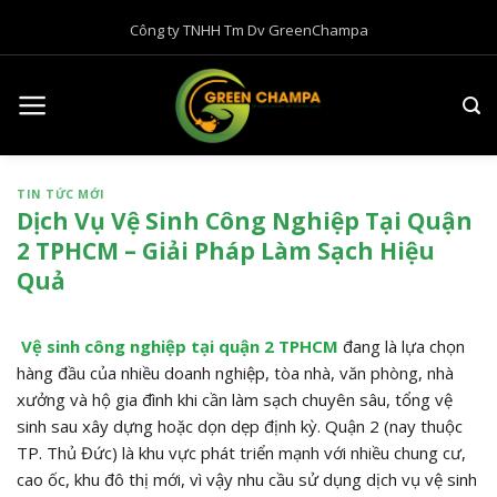
B
Công ty TNHH Tm Dv GreenChampa
ỏ
q
u
a
n
ộ
TIN TỨC MỚI
i
Dịch Vụ Vệ Sinh Công Nghiệp Tại Quận
d
2 TPHCM – Giải Pháp Làm Sạch Hiệu
u
Quả
n
g
Vệ sinh công nghiệp tại quận 2 TPHCM
đang là lựa chọn
hàng đầu của nhiều doanh nghiệp, tòa nhà, văn phòng, nhà
xưởng và hộ gia đình khi cần làm sạch chuyên sâu, tổng vệ
sinh sau xây dựng hoặc dọn dẹp định kỳ. Quận 2 (nay thuộc
TP. Thủ Đức) là khu vực phát triển mạnh với nhiều chung cư,
cao ốc, khu đô thị mới, vì vậy nhu cầu sử dụng dịch vụ vệ sinh