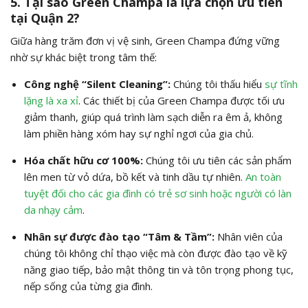
5. Tại sao Green Champa là lựa chọn ưu tiên
tại Quận 2?
Giữa hàng trăm đơn vị vệ sinh, Green Champa đứng vững
nhờ sự khác biệt trong tâm thế:
Công nghệ “Silent Cleaning”:
Chúng tôi thấu hiểu
sự tĩnh
lặng là xa xỉ
. Các thiết bị của Green Champa được tối ưu
giảm thanh, giúp quá trình làm sạch diễn ra êm ả, không
làm phiền hàng xóm hay sự nghỉ ngơi của gia chủ.
Hóa chất hữu cơ 100%:
Chúng tôi ưu tiên các sản phẩm
lên men từ vỏ dứa, bồ kết và tinh dầu tự nhiên.
An toàn
tuyệt đối cho các gia đình có trẻ sơ sinh hoặc người có làn
da nhạy cảm
.
Nhân sự được đào tạo “Tâm & Tầm”:
Nhân viên của
chúng tôi không chỉ thạo việc mà còn được đào tạo về kỹ
năng giao tiếp, bảo mật thông tin và tôn trọng phong tục,
nếp sống của từng gia đình.