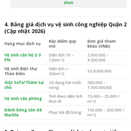
Đình
4. Bảng giá dịch vụ vệ sinh công nghiệp Quận 2
(Cập nhật 2026)
Đặc điểm quy
Đơn giá tham
Hạng mục dịch vụ
mô
khảo (VNĐ)
Vệ sinh căn hộ 2-3
Diện tích
70 –
2.500.000 –
PN
120m^2
4.500.000
Vệ sinh Biệt thự
Diện tích
>
Từ 8.000.000
Thảo Điền
300m^2
Giặt Sofa/Thảm tại
Sử dụng hơi nước
500.000 –
chỗ
nóng
1.500.000/bộ
Tính theo diện tích
15.000 – 25.000 /
Vệ sinh văn phòng
thực tế
m^2
Đánh bóng sàn đá
150.000 – 250.000 /
Phục hồi độ bóng
Marble
m^2