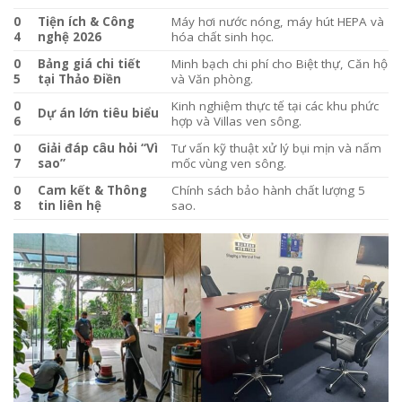
0
Tiện ích & Công
Máy hơi nước nóng, máy hút HEPA và
4
nghệ 2026
hóa chất sinh học.
0
Bảng giá chi tiết
Minh bạch chi phí cho Biệt thự, Căn hộ
5
tại Thảo Điền
và Văn phòng.
0
Kinh nghiệm thực tế tại các khu phức
Dự án lớn tiêu biểu
6
hợp và Villas ven sông.
0
Giải đáp câu hỏi “Vì
Tư vấn kỹ thuật xử lý bụi mịn và nấm
7
sao”
mốc vùng ven sông.
0
Cam kết & Thông
Chính sách bảo hành chất lượng 5
8
tin liên hệ
sao.