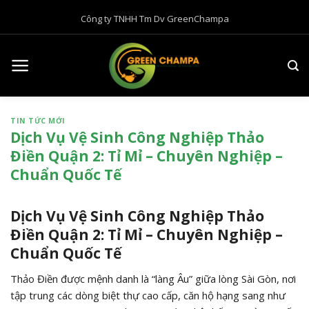
B
Công ty TNHH Tm Dv GreenChampa
ỏ
q
u
a
n
ộ
TIN TỨC MỚI
i
Dịch Vụ Vệ Sinh Công Nghiệp Thảo
d
Điền Quận 2: Tỉ Mỉ – Chuyên Nghiệp –
u
Chuẩn Quốc Tế
n
g
Dịch Vụ Vệ Sinh Công Nghiệp Thảo
Điền Quận 2: Tỉ Mỉ – Chuyên Nghiệp –
Chuẩn Quốc Tế
Thảo Điền được mệnh danh là “làng Âu” giữa lòng Sài Gòn, nơi
tập trung các dòng biệt thự cao cấp, căn hộ hạng sang như