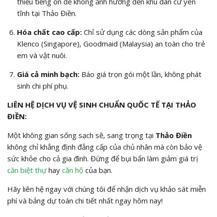
thiểu tiếng ồn để không ảnh hưởng đến khu dân cư yên
tĩnh tại Thảo Điền.
Hóa chất cao cấp:
Chỉ sử dụng các dòng sản phẩm của
Klenco (Singapore), Goodmaid (Malaysia) an toàn cho trẻ
em và vật nuôi.
Giá cả minh bạch:
Báo giá trọn gói một lần, không phát
sinh chi phí phụ.
LIÊN HỆ DỊCH VỤ VỆ SINH CHUẨN QUỐC TẾ TẠI THẢO
ĐIỀN:
Một không gian sống sạch sẽ, sang trọng tại
Thảo Điền
không chỉ khẳng định đẳng cấp của chủ nhân mà còn bảo vệ
sức khỏe cho cả gia đình. Đừng để bụi bẩn làm giảm giá trị
căn biệt thự
hay
căn hộ
của bạn.
Hãy liên hệ ngay với chúng tôi để nhận dịch vụ khảo sát miễn
phí và bảng dự toán chi tiết nhất ngay hôm nay!