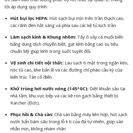
tôi áp dụng quy trình:
Hút bụi lọc HEPA:
Hút sạch bụi mịn trên trần thạch cao,
các rãnh đèn hắt sáng và phía sau các kệ tủ kịch trần.
Làm sạch kính & Khung nhôm:
Tẩy ố vảy cá muối biển
bằng dung dịch chuyên biệt, gạt kính bằng cao su tiêu
chuẩn Mỹ giúp kính trong suốt tuyệt đối.
Vệ sinh chi tiết nội thất:
Lau sạch 6 mặt trong ngăn kéo,
nóc tủ cao, khe bản lề và các đường chỉ phào cầu kỳ của
kiến trúc Tân cổ điển.
Khử trùng hơi nước nóng (
145^0C
):
Diệt khuẩn sâu tại
nhà tắm, khu vực bếp và các kẽ ron gạch bằng thiết bị
Karcher (Đức).
Phục hồi & Chà sàn:
Chà sàn bằng máy liên hợp, hút sạch
nước bẩn bám sâu trong lỗ li ti của đá tự nhiên, giúp sàn
nhẵn mịn, không nhám chân.