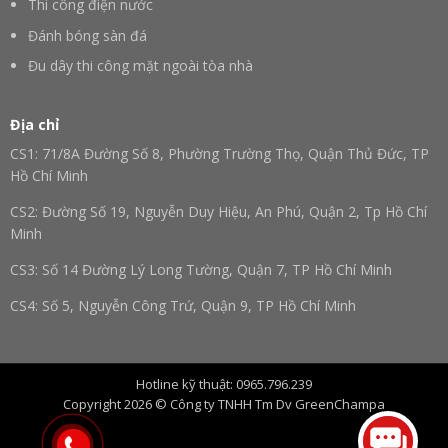
Thi công điện nước
Đánh bóng sàn đá
Đu dây thi công mặt ngoài tòa nhà
Địa chỉ
CS1: 71/8A Đường Số 8, Phường Trường Thọ, Quận Thủ Đức, TP
Hồ Chí Minh
CS2: Đường Số 19, Nguyễn Duy Hiệu, An Phú, Quận 2, Tp Hồ Chí
Minh
CS3: Số 14 Đường Lý Long Tường, Quận 7, TP Hồ Chí Minh
CS4: Số 5, Nguyễn Công Trứ, Quận 9, TP Hồ Chí Minh
CS5: Trấn Hậu Nghĩa, Huyện Đức Hoà, Tỉnh Long An, TP Hồ Chí
Minh
Hotline kỹ thuật: 0965.796.239
CS6: Số 16, Phường Trung Dũng, Đồng Nai, Tp. Hồ Chí Minh
Copyright 2026 © Công ty TNHH Tm Dv GreenChampa
CS7: Số 54, Thùy Vân, Phường 2, Tp. Vũng Tàu, Bà Rịa – Vũng