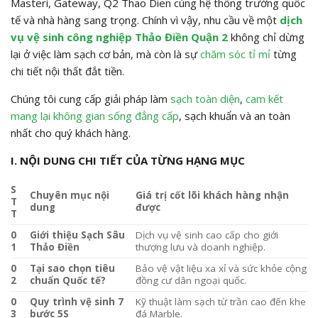
Masteri, Gateway, Q2 Thao Dien cùng hệ thống trường quốc
tế và nhà hàng sang trọng. Chính vì vậy, nhu cầu về một
dịch
vụ
vệ sinh công nghiệp Thảo Điền Quận 2
không chỉ dừng
lại ở việc làm sạch cơ bản, mà còn là sự
chăm sóc tỉ mỉ
từng
chi tiết nội thất đắt tiền.
Chúng tôi cung cấp giải pháp làm
sạch toàn diện
,
cam kết
mang lại không gian sống đẳng cấp
, sạch khuẩn và an toàn
nhất cho quý khách hàng.
I. NỘI DUNG CHI TIẾT CỦA TỪNG HẠNG MỤC
S
Chuyên mục nội
Giá trị cốt lõi khách hàng nhận
T
dung
được
T
0
Giới thiệu Sạch Sâu
Dịch vụ vệ sinh cao cấp cho giới
1
Thảo Điền
thượng lưu và doanh nghiệp.
0
Tại sao chọn tiêu
Bảo vệ vật liệu xa xỉ và sức khỏe cộng
2
chuẩn Quốc tế?
đồng cư dân ngoại quốc.
0
Quy trình vệ sinh 7
Kỹ thuật làm sạch từ trần cao đến khe
3
bước 5S
đá Marble.