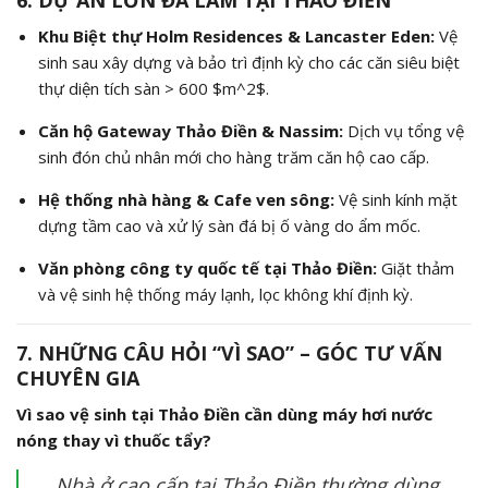
6. DỰ ÁN LỚN ĐÃ LÀM TẠI THẢO ĐIỀN
Khu Biệt thự Holm Residences & Lancaster Eden:
Vệ
sinh sau xây dựng và bảo trì định kỳ cho các căn siêu biệt
thự diện tích sàn > 600
$m^2$
.
Căn hộ Gateway Thảo Điền & Nassim:
Dịch vụ tổng vệ
sinh đón chủ nhân mới cho hàng trăm căn hộ cao cấp.
Hệ thống nhà hàng & Cafe ven sông:
Vệ sinh kính mặt
dựng tầm cao và xử lý sàn đá bị ố vàng do ẩm mốc.
Văn phòng công ty quốc tế tại Thảo Điền:
Giặt thảm
và vệ sinh hệ thống máy lạnh, lọc không khí định kỳ.
7. NHỮNG CÂU HỎI “VÌ SAO” – GÓC TƯ VẤN
CHUYÊN GIA
Vì sao vệ sinh tại Thảo Điền cần dùng máy hơi nước
nóng thay vì thuốc tẩy?
Nhà ở cao cấp tại Thảo Điền thường dùng