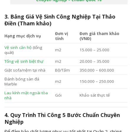
3. Bảng Giá Vệ Sinh Công Nghiệp Tại Thảo
Điền (Tham khảo)
Đơn vị
Đơn giá tham khảo
Hạng mục dịch vụ
tính
(VNĐ)
Vệ sinh căn hộ
(tổng
m2
15.000 – 25.000
quát)
Tổng vệ sinh biệt thự
m2
20.000 – 35.000
Giặt sofa/nệm tại nhà
Bộ/Tấm
350.000 – 600.000
Đánh bóng sàn đá
m2
150.000 – 250.000
Marble
Lau kính mặt ngoài tòa
Gói
Khảo sát thực tế
nhà
4. Quy Trình Thi Công 5 Bước Chuẩn Chuyên
Nghiệp
Để đảm bảo chất lượng phục vụ tốt nhất tại Quận 2, chúng