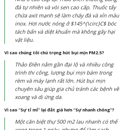
đá tự nhiên và vòi sen cao cấp. Thuốc tẩy
chứa axit mạnh sẽ làm cháy đá và xỉn màu
inox. Hơi nước nóng ở
$145^{\circ}C$
bóc
tách bẩn và diệt khuẩn mà không gây hại
vật liệu.
Vì sao chúng tôi chú trọng hút bụi mịn PM2.5?
Thảo Điền nằm gần đại lộ và nhiều công
trình thi công, lượng bụi mịn bám trong
rèm và máy lạnh rất lớn. Hút bụi mịn
chuyên sâu giúp gia chủ tránh các bệnh về
xoang và dị ứng da.
Vì sao “Sự tỉ mỉ” lại đắt giá hơn “Sự nhanh chóng”?
Một căn biệt thự 500
m2
lau nhanh có thể
xong trong 1 ngày, nhưng để làm sạch