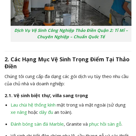
Dịch Vụ Vệ Sinh Công Nghiệp Thảo Điền Quận 2: Tỉ Mỉ –
Chuyên Nghiệp – Chuẩn Quốc Tế
2. Các Hạng Mục Vệ Sinh Trọng Điểm Tại Thảo
Điền
Chúng tôi cung cấp đa dạng các gói dịch vụ tùy theo nhu cầu
của chủ nhà và doanh nghiệp:
2.1. Vệ sinh biệt thự, villa sang trọng
Lau chùi hệ thống kính
mặt trong và mặt ngoài (sử dụng
xe nâng
hoặc
dây đu
an toàn).
Đánh bóng sàn đá Marble
, Granite và
phục hồi sàn gỗ
.
Vệ sinh chi tiết đèn chùm pha lê, cầu thang gỗ và các thiết