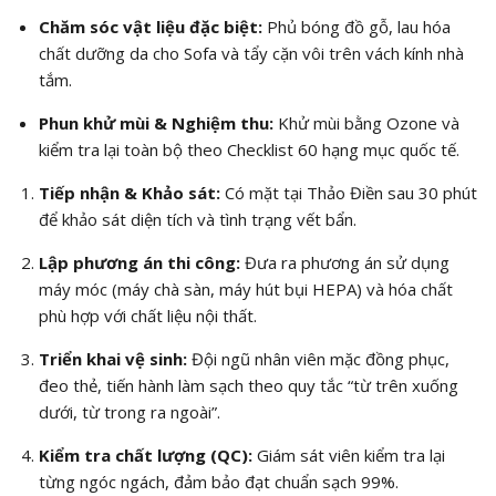
Chăm sóc vật liệu đặc biệt:
Phủ bóng đồ gỗ, lau hóa
chất dưỡng da cho Sofa và tẩy cặn vôi trên vách kính nhà
tắm.
Phun khử mùi & Nghiệm thu:
Khử mùi bằng Ozone và
kiểm tra lại toàn bộ theo Checklist 60 hạng mục quốc tế.
Tiếp nhận & Khảo sát:
Có mặt tại Thảo Điền sau 30 phút
để khảo sát diện tích và tình trạng vết bẩn.
Lập phương án thi công:
Đưa ra phương án sử dụng
máy móc (máy chà sàn, máy hút bụi HEPA) và hóa chất
phù hợp với chất liệu nội thất.
Triển khai vệ sinh:
Đội ngũ nhân viên mặc đồng phục,
đeo thẻ, tiến hành làm sạch theo quy tắc “từ trên xuống
dưới, từ trong ra ngoài”.
Kiểm tra chất lượng (QC):
Giám sát viên kiểm tra lại
từng ngóc ngách, đảm bảo đạt chuẩn sạch 99%.