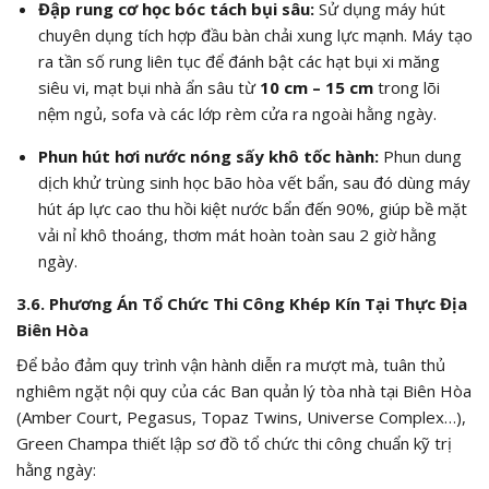
Đập rung cơ học bóc tách bụi sâu:
Sử dụng máy hút
chuyên dụng tích hợp đầu bàn chải xung lực mạnh. Máy tạo
ra tần số rung liên tục để đánh bật các hạt bụi xi măng
siêu vi, mạt bụi nhà ẩn sâu từ
10 cm – 15 cm
trong lõi
nệm ngủ, sofa và các lớp rèm cửa ra ngoài hằng ngày.
Phun hút hơi nước nóng sấy khô tốc hành:
Phun dung
dịch khử trùng sinh học bão hòa vết bẩn, sau đó dùng máy
hút áp lực cao thu hồi kiệt nước bẩn đến
90%
, giúp bề mặt
vải nỉ khô thoáng, thơm mát hoàn toàn sau 2 giờ hằng
ngày.
3.6. Phương Án Tổ Chức Thi Công Khép Kín Tại Thực Địa
Biên Hòa
Để bảo đảm quy trình vận hành diễn ra mượt mà, tuân thủ
nghiêm ngặt nội quy của các Ban quản lý tòa nhà tại Biên Hòa
(Amber Court, Pegasus, Topaz Twins, Universe Complex…),
Green Champa thiết lập sơ đồ tổ chức thi công chuẩn kỹ trị
hằng ngày: