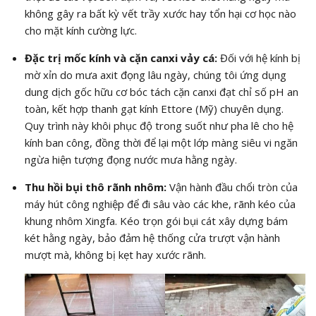
không gây ra bất kỳ vết trầy xước hay tổn hại cơ học nào
cho mặt kính cường lực.
Đặc trị mốc kính và cặn canxi vảy cá:
Đối với hệ kính bị
mờ xỉn do mưa axit đọng lâu ngày, chúng tôi ứng dụng
dung dịch gốc hữu cơ bóc tách cặn canxi đạt chỉ số
pH
an
toàn, kết hợp thanh gạt kính Ettore (Mỹ) chuyên dụng.
Quy trình này khôi phục độ trong suốt như pha lê cho hệ
kính ban công, đồng thời để lại một lớp màng siêu vi ngăn
ngừa hiện tượng đọng nước mưa hằng ngày.
Thu hồi bụi thô rãnh nhôm:
Vận hành đầu chổi tròn của
máy hút công nghiệp để đi sâu vào các khe, rãnh kéo của
khung nhôm Xingfa. Kéo trọn gói bụi cát xây dựng bám
két hằng ngày, bảo đảm hệ thống cửa trượt vận hành
mượt mà, không bị kẹt hay xước rãnh.