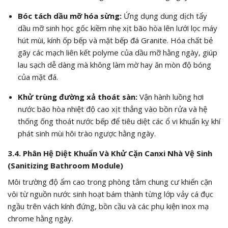
Bóc tách dầu mỡ hóa sừng:
Ứng dụng dung dịch tẩy
dầu mỡ sinh học gốc kiềm nhẹ xịt bão hòa lên lưới lọc máy
hút mùi, kính ốp bếp và mặt bếp đá Granite. Hóa chất bẻ
gãy các mạch liên kết polyme của dầu mỡ hằng ngày, giúp
lau sạch dễ dàng mà không làm mờ hay ăn mòn độ bóng
của mặt đá.
Khử trùng đường xả thoát sàn:
Vận hành luồng hơi
nước bão hòa nhiệt độ cao xịt thẳng vào bồn rửa và hệ
thống ống thoát nước bếp để tiêu diệt các ổ vi khuẩn kỵ khí
phát sinh mùi hôi trào ngược hằng ngày.
3.4. Phân Hệ Diệt Khuẩn Và Khử Cặn Canxi Nhà Vệ Sinh
(Sanitizing Bathroom Module)
Môi trường độ ẩm cao trong phòng tắm chung cư khiến cặn
vôi từ nguồn nước sinh hoạt bám thành từng lớp vảy cá đục
ngầu trên vách kính đứng, bồn cầu và các phụ kiện inox mạ
chrome hằng ngày.