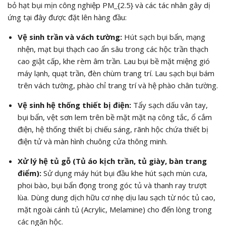
bỏ hạt bụi mịn công nghiệp
PM_{2.5}
và các tác nhân gây dị
ứng tại đây được đặt lên hàng đầu:
Vệ sinh trần và vách tường:
Hút sạch bụi bẩn, mạng
nhện, mạt bụi thạch cao ẩn sâu trong các hộc trần thạch
cao giật cấp, khe rèm âm trần. Lau bụi bề mặt miệng gió
máy lạnh, quạt trần, đèn chùm trang trí. Lau sạch bụi bám
trên vách tường, phào chỉ trang trí và hệ phào chân tường.
Vệ sinh hệ thống thiết bị điện:
Tẩy sạch dấu vân tay,
bụi bẩn, vệt sơn lem trên bề mặt mặt nạ công tắc, ổ cắm
điện, hệ thống thiết bị chiếu sáng, rãnh hộc chứa thiết bị
điện tử và màn hình chuông cửa thông minh.
Xử lý hệ tủ gỗ (Tủ áo kịch trần, tủ giày, bàn trang
điểm):
Sử dụng máy hút bụi đầu khe hút sạch mùn cưa,
phoi bào, bụi bẩn đọng trong góc tủ và thanh ray trượt
lùa. Dùng dung dịch hữu cơ nhẹ dịu lau sạch từ nóc tủ cao,
mặt ngoài cánh tủ (Acrylic, Melamine) cho đến lòng trong
các ngăn hộc.