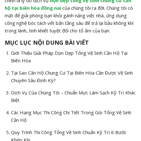
chính là lý do dịch vụ
dọn dẹp tổng vệ sinh chung cư căn
hộ tại biên hòa đồng nai
của chúng tôi ra đời. Chúng tôi có
mặt để giải phóng bạn khỏi gánh nặng việc nhà, ứng dụng
công nghệ bóc tách vết bẩn tầng sâu để trả lại bầu không khí
trong lành, tinh khiết tuyệt đối cho tổ ấm của bạn.
MỤC LỤC NỘI DUNG BÀI VIẾT
Giới Thiệu Giải Pháp Dọn Dẹp Tổng Vệ Sinh Căn Hộ Tại
Biên Hòa
Tại Sao Căn Hộ Chung Cư Tại Biên Hòa Cần Được Vệ Sinh
Chuyên Sâu Định Kỳ?
Dịch Vụ Của Chúng Tôi – Chuẩn Mực Làm Sạch Kỹ Trị Khác
Biệt
Các Hạng Mục Thi Công Chi Tiết Trong Gói Tổng Vệ Sinh
Căn Hộ
Quy Trình Thi Công Tổng Vệ Sinh Chuẩn Kỹ Trị 6 Bước
Khép Kín