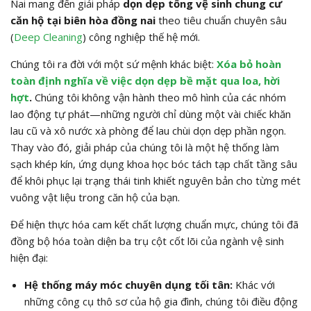
Nai mang đến giải pháp
dọn dẹp tổng vệ sinh chung cư
căn hộ tại biên hòa đồng nai
theo tiêu chuẩn chuyên sâu
(
Deep Cleaning
) công nghiệp thế hệ mới.
Chúng tôi ra đời với một sứ mệnh khác biệt:
Xóa bỏ hoàn
toàn định nghĩa về việc dọn dẹp bề mặt qua loa, hời
hợt
.
Chúng tôi không vận hành theo mô hình của các nhóm
lao động tự phát—những người chỉ dùng một vài chiếc khăn
lau cũ và xô nước xà phòng để lau chùi dọn dẹp phần ngọn.
Thay vào đó, giải pháp của chúng tôi là một hệ thống làm
sạch khép kín, ứng dụng khoa học bóc tách tạp chất tầng sâu
để khôi phục lại trạng thái tinh khiết nguyên bản cho từng mét
vuông vật liệu trong căn hộ của bạn.
Để hiện thực hóa cam kết chất lượng chuẩn mực, chúng tôi đã
đồng bộ hóa toàn diện ba trụ cột cốt lõi của ngành vệ sinh
hiện đại:
Hệ thống máy móc chuyên dụng tối tân:
Khác với
những công cụ thô sơ của hộ gia đình, chúng tôi điều động