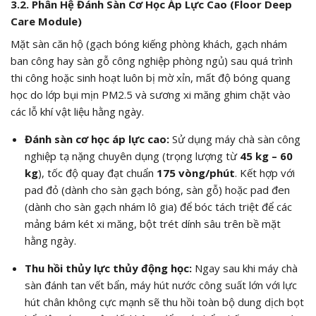
3.2. Phân Hệ Đánh Sàn Cơ Học Áp Lực Cao (Floor Deep
Care Module)
Mặt sàn căn hộ (gạch bóng kiếng phòng khách, gạch nhám
ban công hay sàn gỗ công nghiệp phòng ngủ) sau quá trình
thi công hoặc sinh hoạt luôn bị mờ xỉn, mất độ bóng quang
học do lớp bụi mịn
PM2.5
và sương xi măng ghim chặt vào
các lỗ khí vật liệu hằng ngày.
Đánh sàn cơ học áp lực cao:
Sử dụng máy chà sàn công
nghiệp tạ nặng chuyên dụng (trọng lượng từ
45 kg – 60
kg
), tốc độ quay đạt chuẩn
175 vòng/phút
. Kết hợp với
pad đỏ (dành cho sàn gạch bóng, sàn gỗ) hoặc pad đen
(dành cho sàn gạch nhám lô gia) để bóc tách triệt để các
mảng bám két xi măng, bột trét dính sâu trên bề mặt
hằng ngày.
Thu hồi thủy lực thủy động học:
Ngay sau khi máy chà
sàn đánh tan vết bẩn, máy hút nước công suất lớn với lực
hút chân không cực mạnh sẽ thu hồi toàn bộ dung dịch bọt