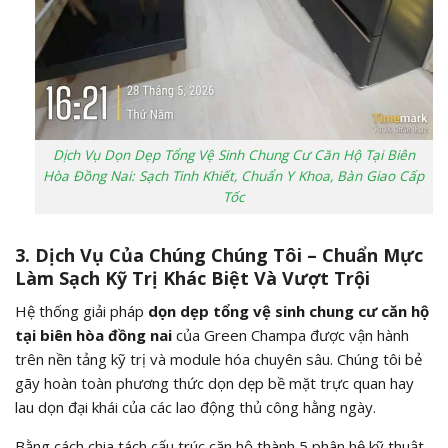
Dịch Vụ Dọn Dẹp Tổng Vệ Sinh Chung Cư Căn Hộ Tại Biên
Hòa Đồng Nai: Sạch Tinh Khiết, Chuẩn Y Khoa, Bàn Giao Cấp
Tốc
3. Dịch Vụ Của Chúng Chúng Tôi – Chuẩn Mực
Làm Sạch Kỹ Trị Khác Biệt Và Vượt Trội
Hệ thống giải pháp
dọn dẹp tổng vệ sinh chung cư căn hộ
tại biên hòa đồng nai
của Green Champa được vận hành
trên nền tảng kỹ trị và module hóa chuyên sâu. Chúng tôi bẻ
gãy hoàn toàn phương thức dọn dẹp bề mặt trực quan hay
lau dọn đại khái của các lao động thủ công hằng ngày.
Bằng cách chia tách cấu trúc căn hộ thành 5 phân hệ kỹ thuật