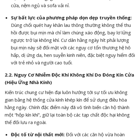
cửa, nệm ngủ và sofa vải nỉ.
Sự bất lực của phương pháp dọn dẹp truyền thống:
Dùng chổi quét hay khăn lau thông thường không thể thu
hồi được bụi mịn mà chỉ làm chúng xáo động, bay lơ lửng
ngược trở lại không khí. Cư dân hằng ngày hít phải lượng
bụi mịn này sẽ đối mặt với các nguy cơ tổn thương hệ hô
hấp, dị ứng da, hen suyễn kinh niên, đặc biệt nguy hiểm đối
với trẻ nhỏ và người cao tuổi.
2.2. Nguy Cơ Nhiễm Độc Khí Không Khí Do Đóng Kín Cửa
(Hiệu Ứng Nhà Kính)
Kiến trúc chung cư hiện đại luôn hướng tới sự tối ưu không
gian bằng hệ thống cửa kính khép kín để sử dụng điều hòa
hằng ngày. Chính đặc điểm này đã vô tình biến căn hộ thành
một “hộp kín khí”, giữ lại toàn bộ các tạp chất độc hại không
thể đối lưu ra ngoài.
Độc tố từ nội thất mới:
Đối với các căn hộ vừa hoàn