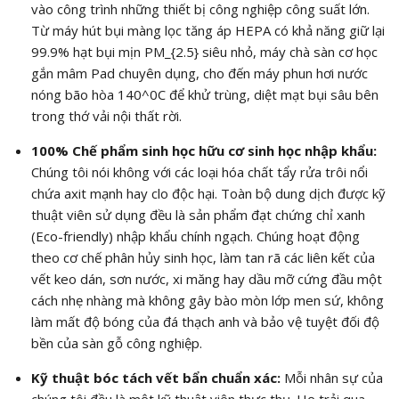
vào công trình những thiết bị công nghiệp công suất lớn.
Từ máy hút bụi màng lọc tăng áp HEPA có khả năng giữ lại
99.9%
hạt bụi mịn
PM_{2.5}
siêu nhỏ, máy chà sàn cơ học
gắn mâm Pad chuyên dụng, cho đến máy phun hơi nước
nóng bão hòa
140^0C
để khử trùng, diệt mạt bụi sâu bên
trong thớ vải nội thất rời.
100% Chế phẩm sinh học hữu cơ sinh học nhập khẩu:
Chúng tôi nói không với các loại hóa chất tẩy rửa trôi nổi
chứa axit mạnh hay clo độc hại. Toàn bộ dung dịch được kỹ
thuật viên sử dụng đều là sản phẩm đạt chứng chỉ xanh
(Eco-friendly) nhập khẩu chính ngạch. Chúng hoạt động
theo cơ chế phân hủy sinh học, làm tan rã các liên kết của
vết keo dán, sơn nước, xi măng hay dầu mỡ cứng đầu một
cách nhẹ nhàng mà không gây bào mòn lớp men sứ, không
làm mất độ bóng của đá thạch anh và bảo vệ tuyệt đối độ
bền của sàn gỗ công nghiệp.
Kỹ thuật bóc tách vết bẩn chuẩn xác:
Mỗi nhân sự của