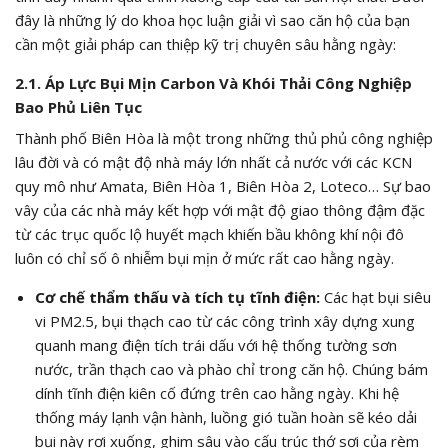
đây là những lý do khoa học luận giải vì sao căn hộ của bạn
cần một giải pháp can thiệp kỹ trị chuyên sâu hằng ngày:
2.1. Áp Lực Bụi Mịn Carbon Và Khói Thải Công Nghiệp
Bao Phủ Liên Tục
Thành phố Biên Hòa là một trong những thủ phủ công nghiệp
lâu đời và có mật độ nhà máy lớn nhất cả nước với các KCN
quy mô như Amata, Biên Hòa 1, Biên Hòa 2, Loteco… Sự bao
vây của các nhà máy kết hợp với mật độ giao thông đậm đặc
từ các trục quốc lộ huyết mạch khiến bầu không khí nội đô
luôn có chỉ số ô nhiễm bụi mịn ở mức rất cao hằng ngày.
Cơ chế thẩm thấu và tích tụ tĩnh điện:
Các hạt bụi siêu
vi
PM2.5
, bụi thạch cao từ các công trình xây dựng xung
quanh mang điện tích trái dấu với hệ thống tường sơn
nước, trần thạch cao và phào chỉ trong căn hộ. Chúng bám
dính tĩnh điện kiên cố đứng trên cao hằng ngày. Khi hệ
thống máy lạnh vận hành, luồng gió tuần hoàn sẽ kéo dải
bụi này rơi xuống, ghim sâu vào cấu trúc thớ sợi của rèm