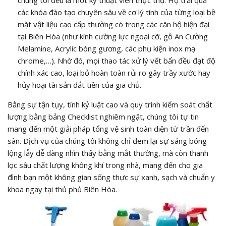
chúng tôi đều là một kỹ thuật viên thực thụ. Họ trải qua
các khóa đào tạo chuyên sâu về cơ lý tính của từng loại bề
mặt vật liệu cao cấp thường có trong các căn hộ hiện đại
tại Biên Hòa (như kính cường lực ngoại cỡ, gỗ An Cường
Melamine, Acrylic bóng gương, các phụ kiện inox mạ
chrome,…). Nhờ đó, mọi thao tác xử lý vết bẩn đều đạt độ
chính xác cao, loại bỏ hoàn toàn rủi ro gây trầy xước hay
hủy hoại tài sản đắt tiền của gia chủ.
Bằng sự tận tụy, tính kỷ luật cao và quy trình kiểm soát chất
lượng bằng bảng Checklist nghiêm ngặt, chúng tôi tự tin
mang đến một giải pháp tổng vệ sinh toàn diện từ trần đến
sàn. Dịch vụ của chúng tôi không chỉ đem lại sự sáng bóng
lộng lẫy dễ dàng nhìn thấy bằng mắt thường, mà còn thanh
lọc sâu chất lượng không khí trong nhà, mang đến cho gia
đình bạn một không gian sống thực sự xanh, sạch và chuẩn y
khoa ngay tại thủ phủ Biên Hòa.