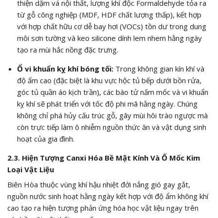
thiện dặm vá nội thất, lượng khí độc Formaldehyde tỏa ra
từ gỗ công nghiệp (MDF, HDF chất lượng thấp), kết hợp
với hợp chất hữu cơ dễ bay hơi (VOCs) tồn dư trong dung
môi sơn tường và keo silicone dính lem nhem hằng ngày
tạo ra mùi hắc nồng đặc trưng.
Ổ vi khuẩn kỵ khí bóng tối:
Trong không gian kín khí và
độ ẩm cao (đặc biệt là khu vực hộc tủ bếp dưới bồn rửa,
góc tủ quần áo kịch trần), các bào tử nấm mốc và vi khuẩn
kỵ khí sẽ phát triển với tốc độ phi mã hằng ngày. Chúng
không chỉ phá hủy cấu trúc gỗ, gây mùi hôi trào ngược mà
còn trực tiếp làm ô nhiễm nguồn thức ăn và vật dụng sinh
hoạt của gia đình.
2.3. Hiện Tượng Canxi Hóa Bề Mặt Kính Và Ố Mốc Kim
Loại Vật Liệu
Biên Hòa thuộc vùng khí hậu nhiệt đới nắng gió gay gắt,
nguồn nước sinh hoạt hằng ngày kết hợp với độ ẩm không khí
cao tạo ra hiện tượng phản ứng hóa học vật liệu ngay trên