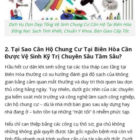
Dịch Vụ Dọn Dẹp Tổng Vệ Sinh Chung Cư Căn Hộ Tại Biên Hòa
Đồng Nai: Sạch Tinh Khiết, Chuẩn Y Khoa, Bàn Giao Cấp Tốc
2. Tại Sao Căn Hộ Chung Cư Tại Biên Hòa Cần
Được Vệ Sinh Kỹ Trị Chuyên Sâu Tầm Sâu?
Hầu hết cư dân khi sinh sống tại các tòa tháp cao tầng tại
Biên Hòa thường có xu hướng đánh giá độ sạch của không
gian bằng cảm quan mắt thường và duy trì thói quen lau dọn
thủ công hằng ngày. Tuy nhiên, dưới góc nhìn của các chuyên
gia kiểm soát môi trường và công nghệ làm sạch công nghiệp,
căn hộ chung cư – dù là nhà mới bàn giao sau xây dựng hay
nhà đang ở – luôn tồn tại những “mặt tối” ô nhiễm phức tạp.
Nếu chỉ can thiệp bằng các công cụ thô sơ, gia chủ không
những không giải quyết được tận gốc nguồn bệnh mà còn vô
tình đẩy nhanh quá trình xuống cấp của tài sản nội thất. Dưới