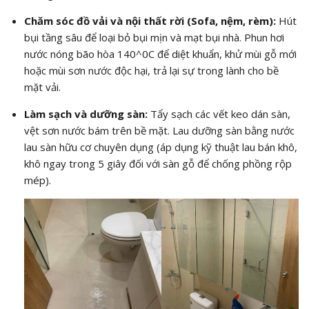
Chăm sóc đồ vải và nội thất rời (Sofa, nệm, rèm):
Hút
bụi tầng sâu để loại bỏ bụi mịn và mạt bụi nhà. Phun hơi
nước nóng bão hòa
140^0C
để diệt khuẩn, khử mùi gỗ mới
hoặc mùi sơn nước độc hại, trả lại sự trong lành cho bề
mặt vải.
Làm sạch và dưỡng sàn:
Tẩy sạch các vết keo dán sàn,
vệt sơn nước bám trên bề mặt. Lau dưỡng sàn bằng nước
lau sàn hữu cơ chuyên dụng (áp dụng kỹ thuật lau bán khô,
khô ngay trong 5 giây đối với sàn gỗ để chống phồng rộp
mép).