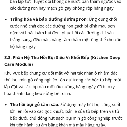
bẩn lập tức, tuyệt đối không để nước bẩn thấm ngược vào
các đường ron hay mạch gỗ gây phồng rộp hằng ngày.
Trắng hóa và bảo dưỡng đường ron:
Ứng dụng chổi
cước nhỏ chải dọc các đường ron gạch bị dính màu sơn
dặm vá hoặc bám bụi đen, phục hồi các đường chỉ sàn
trắng sáng, đều màu, nâng tầm thẩm mỹ tổng thể cho căn
hộ hằng ngày.
3.3. Phân Hệ Thu Hồi Bụi Siêu Vi Khối Bếp (Kitchen Deep
Care Module)
Khu vực bếp chung cư đối mặt với hai tác nhân ô nhiễm đặc
thù: bụi mịn gỗ công nghiệp tồn dư trong các hộc tủ bếp mới
lắp đặt và các lớp dầu mỡ nấu nướng hằng ngày đã bị oxy
hóa thành dạng keo sừng bết dính.
Thu hồi bụi gỗ tầm sâu:
Sử dụng máy hút bụi công suất
lớn len lỏi vào các góc khuất, bản lề của tủ bếp trên và tủ
bếp dưới, chủ động hút sạch bụi mịn gỗ công nghiệp trước
khi tiến hành lau ẩm bằng khăn mã màu hằng ngày.