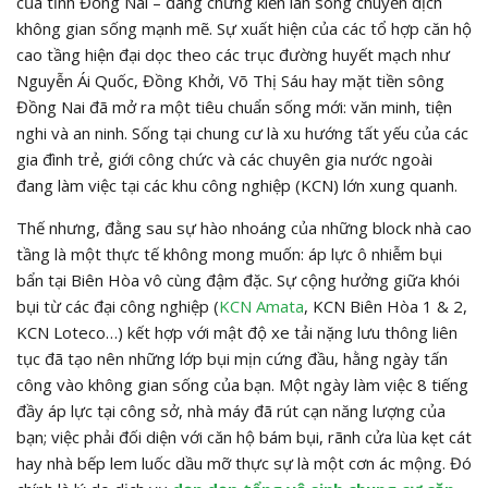
của tỉnh Đồng Nai – đang chứng kiến làn sóng chuyển dịch
không gian sống mạnh mẽ. Sự xuất hiện của các tổ hợp căn hộ
cao tầng hiện đại dọc theo các trục đường huyết mạch như
Nguyễn Ái Quốc, Đồng Khởi, Võ Thị Sáu hay mặt tiền sông
Đồng Nai đã mở ra một tiêu chuẩn sống mới: văn minh, tiện
nghi và an ninh. Sống tại chung cư là xu hướng tất yếu của các
gia đình trẻ, giới công chức và các chuyên gia nước ngoài
đang làm việc tại các khu công nghiệp (KCN) lớn xung quanh.
Thế nhưng, đằng sau sự hào nhoáng của những block nhà cao
tầng là một thực tế không mong muốn: áp lực ô nhiễm bụi
bẩn tại Biên Hòa vô cùng đậm đặc. Sự cộng hưởng giữa khói
bụi từ các đại công nghiệp (
KCN Amata
, KCN Biên Hòa 1 & 2,
KCN Loteco…) kết hợp với mật độ xe tải nặng lưu thông liên
tục đã tạo nên những lớp bụi mịn cứng đầu, hằng ngày tấn
công vào không gian sống của bạn. Một ngày làm việc 8 tiếng
đầy áp lực tại công sở, nhà máy đã rút cạn năng lượng của
bạn; việc phải đối diện với căn hộ bám bụi, rãnh cửa lùa kẹt cát
hay nhà bếp lem luốc dầu mỡ thực sự là một cơn ác mộng. Đó