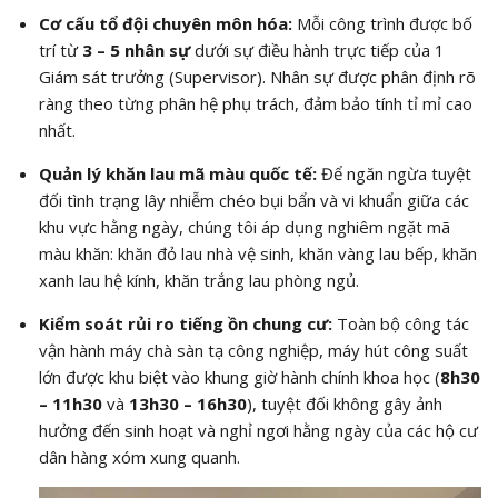
Cơ cấu tổ đội chuyên môn hóa:
Mỗi công trình được bố
trí từ
3 – 5 nhân sự
dưới sự điều hành trực tiếp của 1
Giám sát trưởng (Supervisor). Nhân sự được phân định rõ
ràng theo từng phân hệ phụ trách, đảm bảo tính tỉ mỉ cao
nhất.
Quản lý khăn lau mã màu quốc tế:
Để ngăn ngừa tuyệt
đối tình trạng lây nhiễm chéo bụi bẩn và vi khuẩn giữa các
khu vực hằng ngày, chúng tôi áp dụng nghiêm ngặt mã
màu khăn: khăn đỏ lau nhà vệ sinh, khăn vàng lau bếp, khăn
xanh lau hệ kính, khăn trắng lau phòng ngủ.
Kiểm soát rủi ro tiếng ồn chung cư:
Toàn bộ công tác
vận hành máy chà sàn tạ công nghiệp, máy hút công suất
lớn được khu biệt vào khung giờ hành chính khoa học (
8h30
– 11h30
và
13h30 – 16h30
), tuyệt đối không gây ảnh
hưởng đến sinh hoạt và nghỉ ngơi hằng ngày của các hộ cư
dân hàng xóm xung quanh.