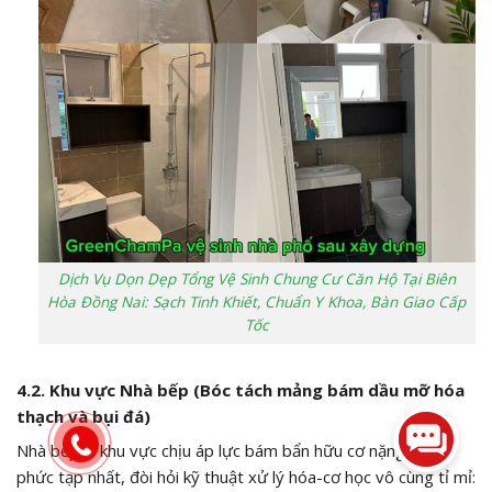
Dịch Vụ Dọn Dẹp Tổng Vệ Sinh Chung Cư Căn Hộ Tại Biên
Hòa Đồng Nai: Sạch Tinh Khiết, Chuẩn Y Khoa, Bàn Giao Cấp
Tốc
4.2. Khu vực Nhà bếp (Bóc tách mảng bám dầu mỡ hóa
thạch và bụi đá)
Nhà bếp là khu vực chịu áp lực bám bẩn hữu cơ nặng nề và
phức tạp nhất, đòi hỏi kỹ thuật xử lý hóa-cơ học vô cùng tỉ mỉ: