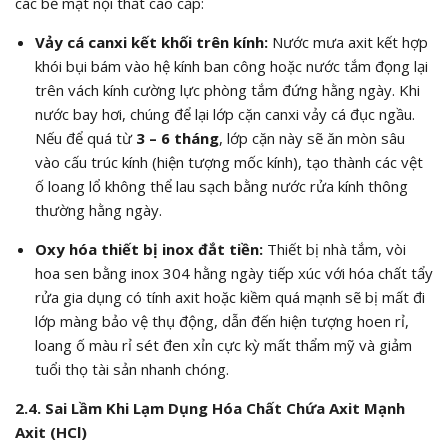
các bề mặt nội thất cao cấp:
Vảy cá canxi kết khối trên kính:
Nước mưa axit kết hợp
khói bụi bám vào hệ kính ban công hoặc nước tắm đọng lại
trên vách kính cường lực phòng tắm đứng hằng ngày. Khi
nước bay hơi, chúng để lại lớp cặn canxi vảy cá đục ngầu.
Nếu để quá từ
3 – 6 tháng
, lớp cặn này sẽ ăn mòn sâu
vào cấu trúc kính (hiện tượng mốc kính), tạo thành các vệt
ố loang lổ không thể lau sạch bằng nước rửa kính thông
thường hằng ngày.
Oxy hóa thiết bị inox đắt tiền:
Thiết bị nhà tắm, vòi
hoa sen bằng inox 304 hằng ngày tiếp xúc với hóa chất tẩy
rửa gia dụng có tính axit hoặc kiềm quá mạnh sẽ bị mất đi
lớp màng bảo vệ thụ động, dẫn đến hiện tượng hoen rỉ,
loang ố màu rỉ sét đen xỉn cực kỳ mất thẩm mỹ và giảm
tuổi thọ tài sản nhanh chóng.
2.4. Sai Lầm Khi Lạm Dụng Hóa Chất Chứa Axit Mạnh
Axit (
HCl
)