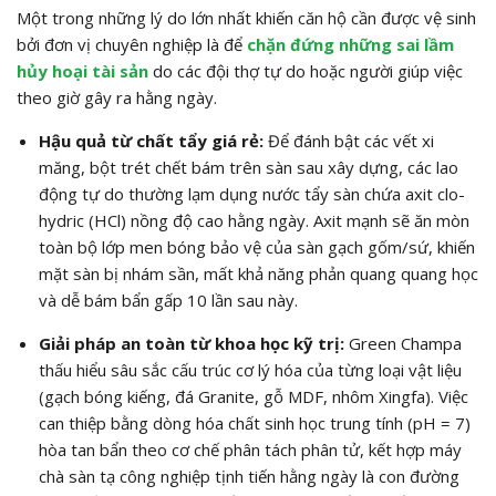
Một trong những lý do lớn nhất khiến căn hộ cần được vệ sinh
bởi đơn vị chuyên nghiệp là để
chặn đứng những sai lầm
hủy hoại tài sản
do các đội thợ tự do hoặc người giúp việc
theo giờ gây ra hằng ngày.
Hậu quả từ chất tẩy giá rẻ:
Để đánh bật các vết xi
măng, bột trét chết bám trên sàn sau xây dựng, các lao
động tự do thường lạm dụng nước tẩy sàn chứa axit clo-
hydric (
HCl
) nồng độ cao hằng ngày. Axit mạnh sẽ ăn mòn
toàn bộ lớp men bóng bảo vệ của sàn gạch gốm/sứ, khiến
mặt sàn bị nhám sần, mất khả năng phản quang quang học
và dễ bám bẩn gấp 10 lần sau này.
Giải pháp an toàn từ khoa học kỹ trị:
Green Champa
thấu hiểu sâu sắc cấu trúc cơ lý hóa của từng loại vật liệu
(gạch bóng kiếng, đá Granite, gỗ MDF, nhôm Xingfa). Việc
can thiệp bằng dòng hóa chất sinh học trung tính (
pH = 7
)
hòa tan bẩn theo cơ chế phân tách phân tử, kết hợp máy
chà sàn tạ công nghiệp tịnh tiến hằng ngày là con đường