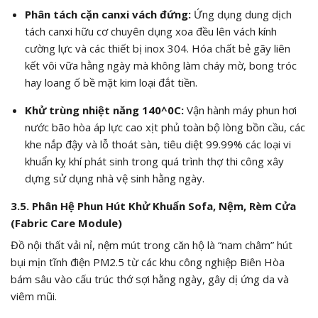
Phân tách cặn canxi vách đứng:
Ứng dụng dung dịch
tách canxi hữu cơ chuyên dụng xoa đều lên vách kính
cường lực và các thiết bị inox 304. Hóa chất bẻ gãy liên
kết vôi vữa hằng ngày mà không làm cháy mờ, bong tróc
hay loang ố bề mặt kim loại đắt tiền.
Khử trùng nhiệt năng
140^0C
:
Vận hành máy phun hơi
nước bão hòa áp lực cao xịt phủ toàn bộ lòng bồn cầu, các
khe nắp đậy và lỗ thoát sàn, tiêu diệt
99.99%
các loại vi
khuẩn kỵ khí phát sinh trong quá trình thợ thi công xây
dựng sử dụng nhà vệ sinh hằng ngày.
3.5. Phân Hệ Phun Hút Khử Khuẩn Sofa, Nệm, Rèm Cửa
(Fabric Care Module)
Đồ nội thất vải nỉ, nệm mút trong căn hộ là “nam châm” hút
bụi mịn tĩnh điện
PM2.5
từ các khu công nghiệp Biên Hòa
bám sâu vào cấu trúc thớ sợi hằng ngày, gây dị ứng da và
viêm mũi.