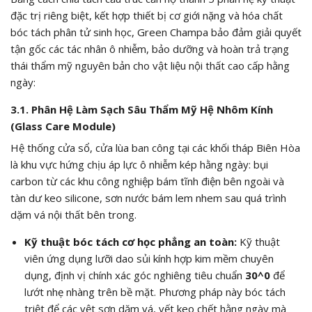
đặc trị riêng biệt, kết hợp thiết bị cơ giới nặng và hóa chất
bóc tách phân tử sinh học, Green Champa bảo đảm giải quyết
tận gốc các tác nhân ô nhiễm, bảo dưỡng và hoàn trả trạng
thái thẩm mỹ nguyên bản cho vật liệu nội thất cao cấp hằng
ngày:
3.1. Phân Hệ Làm Sạch Sâu Thẩm Mỹ Hệ Nhôm Kính
(Glass Care Module)
Hệ thống cửa sổ, cửa lùa ban công tại các khối tháp Biên Hòa
là khu vực hứng chịu áp lực ô nhiễm kép hằng ngày: bụi
carbon từ các khu công nghiệp bám tĩnh điện bên ngoài và
tàn dư keo silicone, sơn nước bám lem nhem sau quá trình
dặm vá nội thất bên trong.
Kỹ thuật bóc tách cơ học phẳng an toàn:
Kỹ thuật
viên ứng dụng lưỡi dao sủi kính hợp kim mềm chuyên
dụng, định vị chính xác góc nghiêng tiêu chuẩn
30^0
để
lướt nhẹ nhàng trên bề mặt. Phương pháp này bóc tách
triệt để các vệt sơn dặm vá, vết keo chết hằng ngày mà