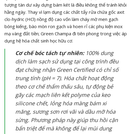
tượng tàn dư xây dựng bám két là điều không thể tránh khỏi
hằng ngày. Thay vì lạm dụng các chất tẩy rửa chứa gốc axit
clo-hydric (
HCl
) nồng độ cao vốn làm cháy mờ men gạch
bóng kiếng, bào mòn ron gạch và hoen rỉ các phụ kiện inox
mạ vàng đắt tiền; Green Champa đi tiên phong trong việc áp
dụng hệ hóa chất sinh học hữu cơ.
Cơ chế bóc tách tự nhiên:
100% dung
dịch làm sạch sử dụng tại công trình đều
đạt chứng nhận
Green Certified
có chỉ số
trung tính (
pH = 7
). Hóa chất hoạt động
theo cơ chế thẩm thấu sâu, tự động bẻ
gãy các mạch liên kết polyme của keo
silicone chết, lỏng hóa màng bám xi
măng, sương sơn rơi vãi và dầu mỡ hóa
sừng. Phương pháp này giúp thu hồi cặn
bẩn triệt để mà không để lại mùi dung