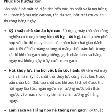
Phục Hồi Đường Ron
Sàn nhà là bề mặt có diện tích tiếp xúc lớn nhất và là nơi hứng
chịu toàn bộ bụi mịn carbon, tàn dư sơn, bột trét rơi vãi sau
thi công hằng ngày.
Kỹ thuật chà sàn áp lực cao:
Sử dụng máy chà sàn công
nghiệp có trọng lượng lớn (
45 kg – 60 kg
). Lực tạ nén phối
hợp với tốc độ quay nhanh của mâm bàn chải giúp đánh
bóc triệt để lớp màng sương xi măng chết bám két trong
các lỗ khí của gạch bóng kiếng, gạch nhám bán sứ hằng
ngày mà không gây trầy xước men gạch.
Hút thủy lực thu hồi vết bẩn tốc hành:
Đi kèm với máy
chà sàn là máy hút chất thải thủy lực công suất lớn. Nước
bẩn chứa bùn đất, tạp chất sau khi bóc tách sẽ được thu
hồi ngay lập tức, ngăn ngừa hiện tượng nước bẩn thấm
ngược vào mạch ron hay làm ẩm chân tường gỗ hằng
ngày.
Làm sạch và trắng hóa hệ thống ron gạch:
Kỹ thuật