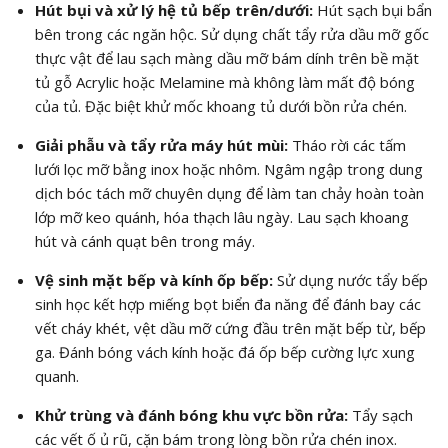
Hút bụi và xử lý hệ tủ bếp trên/dưới:
Hút sạch bụi bẩn
bên trong các ngăn hộc. Sử dụng chất tẩy rửa dầu mỡ gốc
thực vật để lau sạch màng dầu mỡ bám dính trên bề mặt
tủ gỗ Acrylic hoặc Melamine mà không làm mất độ bóng
của tủ. Đặc biệt khử mốc khoang tủ dưới bồn rửa chén.
Giải phẫu và tẩy rửa máy hút mùi:
Tháo rời các tấm
lưới lọc mỡ bằng inox hoặc nhôm. Ngâm ngập trong dung
dịch bóc tách mỡ chuyên dụng để làm tan chảy hoàn toàn
lớp mỡ keo quánh, hóa thạch lâu ngày. Lau sạch khoang
hút và cánh quạt bên trong máy.
Vệ sinh mặt bếp và kính ốp bếp:
Sử dụng nước tẩy bếp
sinh học kết hợp miếng bọt biển đa năng để đánh bay các
vết cháy khét, vệt dầu mỡ cứng đầu trên mặt bếp từ, bếp
ga. Đánh bóng vách kính hoặc đá ốp bếp cường lực xung
quanh.
Khử trùng và đánh bóng khu vực bồn rửa:
Tẩy sạch
các vết ố ủ rũ, cặn bám trong lòng bồn rửa chén inox.