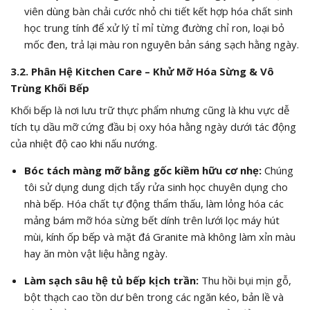
viên dùng bàn chải cước nhỏ chi tiết kết hợp hóa chất sinh
học trung tính để xử lý tỉ mỉ từng đường chỉ ron, loại bỏ
mốc đen, trả lại màu ron nguyên bản sáng sạch hằng ngày.
3.2. Phân Hệ Kitchen Care – Khử Mỡ Hóa Sừng & Vô
Trùng Khối Bếp
Khối bếp là nơi lưu trữ thực phẩm nhưng cũng là khu vực dễ
tích tụ dầu mỡ cứng đầu bị oxy hóa hằng ngày dưới tác động
của nhiệt độ cao khi nấu nướng.
Bóc tách màng mỡ bằng gốc kiềm hữu cơ nhẹ:
Chúng
tôi sử dụng dung dịch tẩy rửa sinh học chuyên dụng cho
nhà bếp. Hóa chất tự động thẩm thấu, làm lỏng hóa các
mảng bám mỡ hóa sừng bết dính trên lưới lọc máy hút
mùi, kính ốp bếp và mặt đá Granite mà không làm xỉn màu
hay ăn mòn vật liệu hằng ngày.
Làm sạch sâu hệ tủ bếp kịch trần:
Thu hồi bụi mịn gỗ,
bột thạch cao tồn dư bên trong các ngăn kéo, bản lề và