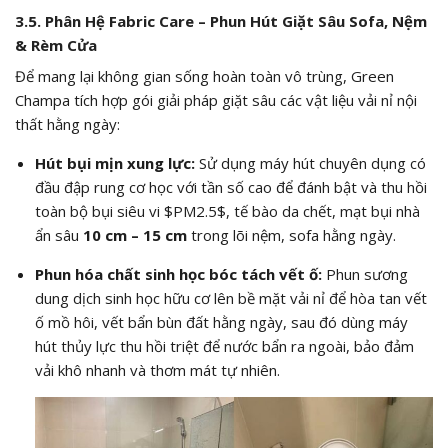
3.5. Phân Hệ Fabric Care – Phun Hút Giặt Sâu Sofa, Nệm
& Rèm Cửa
Để mang lại không gian sống hoàn toàn vô trùng, Green
Champa tích hợp gói giải pháp giặt sâu các vật liệu vải nỉ nội
thất hằng ngày:
Hút bụi mịn xung lực:
Sử dụng máy hút chuyên dụng có
đầu đập rung cơ học với tần số cao để đánh bật và thu hồi
toàn bộ bụi siêu vi
$PM2.5$
, tế bào da chết, mạt bụi nhà
ẩn sâu
10 cm – 15 cm
trong lõi nệm, sofa hằng ngày.
Phun hóa chất sinh học bóc tách vết ố:
Phun sương
dung dịch sinh học hữu cơ lên bề mặt vải nỉ để hòa tan vết
ố mồ hôi, vết bẩn bùn đất hằng ngày, sau đó dùng máy
hút thủy lực thu hồi triệt để nước bẩn ra ngoài, bảo đảm
vải khô nhanh và thơm mát tự nhiên.