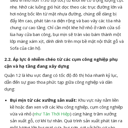
siêu vi nhỏ hơn 1/30 sợi tóc) từ khói xe có trọng lượng cực
nhẹ. Nhờ các luồng gió hút dọc theo các trục đường lớn và
hơi nóng bốc lên từ mặt nhựa đường, chúng dễ dàng bị
đẩy lên cao, phát tán ra diện rộng và bao vây các tòa nhà
chung cư cao tầng. Chỉ cần một khe hở nhỏ ở rãnh cửa sổ
lùa hay cửa ban công, bụi mịn sẽ tràn vào bám thành một
lớp màng xám xịt, dính dính trên mọi bề mặt nội thất gỗ và
Sofa của căn hộ.
2.2. Áp lực ô nhiễm chéo từ các cụm công nghiệp phụ
cận và hạ tầng đang xây dựng
Quận 12 là khu vực đang có tốc độ đô thị hóa nhanh kỷ lục,
dẫn đến sự giao thoa phức tạp giữa công nghiệp và dân
dụng:
Bụi mịn từ các xưởng sản xuất:
Khu vực này nằm liền
kề hoặc đan xen với các khu công nghiệp, cụm công nghiệp
vừa và nhỏ (
như Tân Thới Hiệp
) cùng hàng trăm xưởng
sản xuất gỗ, cơ khí tư nhân. Quá trình sản xuất phát tán ra
một lượng lớn bụi mạt cưa, bụi sơn, sợi vải hữu cơ vào