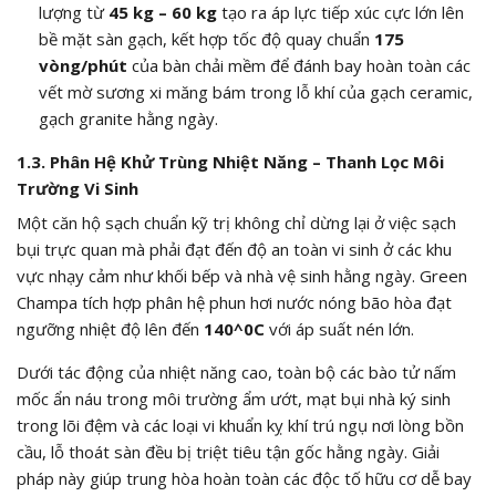
lượng từ
45 kg – 60 kg
tạo ra áp lực tiếp xúc cực lớn lên
bề mặt sàn gạch, kết hợp tốc độ quay chuẩn
175
vòng/phút
của bàn chải mềm để đánh bay hoàn toàn các
vết mờ sương xi măng bám trong lỗ khí của gạch ceramic,
gạch granite hằng ngày.
1.3. Phân Hệ Khử Trùng Nhiệt Năng – Thanh Lọc Môi
Trường Vi Sinh
Một căn hộ sạch chuẩn kỹ trị không chỉ dừng lại ở việc sạch
bụi trực quan mà phải đạt đến độ an toàn vi sinh ở các khu
vực nhạy cảm như khối bếp và nhà vệ sinh hằng ngày. Green
Champa tích hợp phân hệ phun hơi nước nóng bão hòa đạt
ngưỡng nhiệt độ lên đến
140^0C
với áp suất nén lớn.
Dưới tác động của nhiệt năng cao, toàn bộ các bào tử nấm
mốc ẩn náu trong môi trường ẩm ướt, mạt bụi nhà ký sinh
trong lõi đệm và các loại vi khuẩn kỵ khí trú ngụ nơi lòng bồn
cầu, lỗ thoát sàn đều bị triệt tiêu tận gốc hằng ngày. Giải
pháp này giúp trung hòa hoàn toàn các độc tố hữu cơ dễ bay