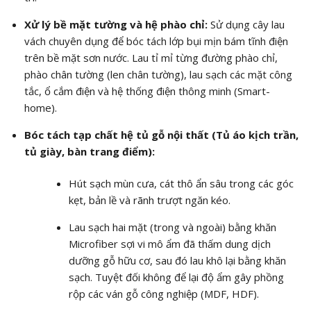
Xử lý bề mặt tường và hệ phào chỉ:
Sử dụng cây lau
vách chuyên dụng để bóc tách lớp bụi mịn bám tĩnh điện
trên bề mặt sơn nước. Lau tỉ mỉ từng đường phào chỉ,
phào chân tường (len chân tường), lau sạch các mặt công
tắc, ổ cắm điện và hệ thống điện thông minh (Smart-
home).
Bóc tách tạp chất hệ tủ gỗ nội thất (Tủ áo kịch trần,
tủ giày, bàn trang điểm):
Hút sạch mùn cưa, cát thô ẩn sâu trong các góc
kẹt, bản lề và rãnh trượt ngăn kéo.
Lau sạch hai mặt (trong và ngoài) bằng khăn
Microfiber sợi vi mô ẩm đã thấm dung dịch
dưỡng gỗ hữu cơ, sau đó lau khô lại bằng khăn
sạch. Tuyệt đối không để lại độ ẩm gây phồng
rộp các ván gỗ công nghiệp (MDF, HDF).