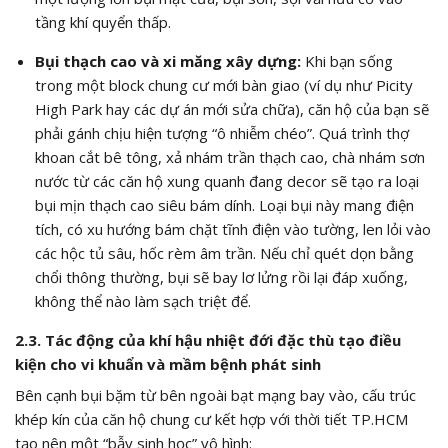
tầng khí quyển thấp.
Bụi thạch cao và xi măng xây dựng:
Khi bạn sống
trong một block chung cư mới bàn giao (ví dụ như Picity
High Park hay các dự án mới sửa chữa), căn hộ của bạn sẽ
phải gánh chịu hiện tượng “ô nhiễm chéo”. Quá trình thợ
khoan cắt bê tông, xả nhám trần thạch cao, chà nhám sơn
nước từ các căn hộ xung quanh đang decor sẽ tạo ra loại
bụi mịn thạch cao siêu bám dính. Loại bụi này mang điện
tích, có xu hướng bám chặt tĩnh điện vào tường, len lỏi vào
các hộc tủ sâu, hốc rèm âm trần. Nếu chỉ quét dọn bằng
chổi thông thường, bụi sẽ bay lơ lửng rồi lại đáp xuống,
không thể nào làm sạch triệt để.
2.3. Tác động của khí hậu nhiệt đới đặc thù tạo điều
kiện cho vi khuẩn và mầm bệnh phát sinh
Bên cạnh bụi bặm từ bên ngoài bạt mạng bay vào, cấu trúc
khép kín của căn hộ chung cư kết hợp với thời tiết TP.HCM
tạo nên một “bẫy sinh học” vô hình: