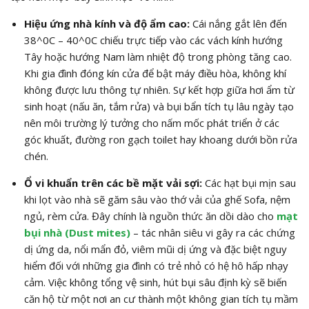
Hiệu ứng nhà kính và độ ẩm cao:
Cái nắng gắt lên đến
38^0C – 40^0C
chiếu trực tiếp vào các vách kính hướng
Tây hoặc hướng Nam làm nhiệt độ trong phòng tăng cao.
Khi gia đình đóng kín cửa để bật máy điều hòa, không khí
không được lưu thông tự nhiên. Sự kết hợp giữa hơi ẩm từ
sinh hoạt (nấu ăn, tắm rửa) và bụi bẩn tích tụ lâu ngày tạo
nên môi trường lý tưởng cho nấm mốc phát triển ở các
góc khuất, đường ron gạch toilet hay khoang dưới bồn rửa
chén.
Ổ vi khuẩn trên các bề mặt vải sợi:
Các hạt bụi mịn sau
khi lọt vào nhà sẽ găm sâu vào thớ vải của ghế Sofa, nệm
ngủ, rèm cửa. Đây chính là nguồn thức ăn dồi dào cho
mạt
bụi nhà (Dust mites)
– tác nhân siêu vi gây ra các chứng
dị ứng da, nổi mẩn đỏ, viêm mũi dị ứng và đặc biệt nguy
hiểm đối với những gia đình có trẻ nhỏ có hệ hô hấp nhạy
cảm. Việc không tổng vệ sinh, hút bụi sâu định kỳ sẽ biến
căn hộ từ một nơi an cư thành một không gian tích tụ mầm