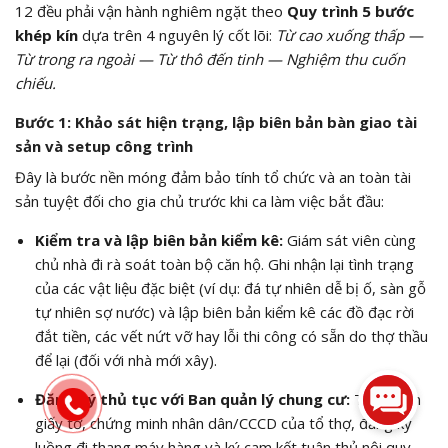
12 đều phải vận hành nghiêm ngặt theo
Quy trình 5 bước
khép kín
dựa trên 4 nguyên lý cốt lõi:
Từ cao xuống thấp —
Từ trong ra ngoài — Từ thô đến tinh — Nghiệm thu cuốn
chiếu.
Bước 1: Khảo sát hiện trạng, lập biên bản bàn giao tài
sản và setup công trình
Đây là bước nền móng đảm bảo tính tổ chức và an toàn tài
sản tuyệt đối cho gia chủ trước khi ca làm việc bắt đầu:
Kiểm tra và lập biên bản kiểm kê:
Giám sát viên cùng
chủ nhà đi rà soát toàn bộ căn hộ. Ghi nhận lại tình trạng
của các vật liệu đặc biệt (ví dụ: đá tự nhiên dễ bị ố, sàn gỗ
tự nhiên sợ nước) và lập biên bản kiểm kê các đồ đạc rời
đắt tiền, các vết nứt vỡ hay lỗi thi công có sẵn do thợ thầu
để lại (đối với nhà mới xây).
Đăng ký thủ tục với Ban quản lý chung cư:
Trình diện
giấy tờ, chứng minh nhân dân/CCCD của tổ thợ, đăng ký
luồng đi thang máy hàng và ký cam kết tuân thủ nội quy