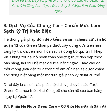
Dịch Vụ Dọn Dẹp Tổng Vệ Sinh Chung Cư Căn Hộ Quận 12:
Sạch Sâu Từng Ron Gạch, Đánh Bay Bụi Mịn, Bàn Giao Sống
Ngay
3. Dịch Vụ Của Chúng Tôi – Chuẩn Mực Làm
Sạch Kỹ Trị Khác Biệt
Hệ thống giải pháp
dọn dẹp tổng vệ sinh chung cư căn hộ
quận 12
của Green Champa được xây dựng dựa trên nền
tảng kỹ trị, chuyên môn hóa sâu và đồng bộ quy trình khép
kín. Chúng tôi loại bỏ hoàn toàn phương thức dọn dẹp theo
bản năng, lau chùi bề mặt đại khái hằng ngày. Thay vào đó,
mỗi không gian kiến trúc trong tổ ấm của bạn sẽ được chăm
sóc riêng biệt bằng một module giải pháp kỹ thuật cụ thể.
Dưới đây là chi tiết các phân hệ dịch vụ chuyên sâu được
Green Champa triển khai đồng bộ cho căn hộ của bạn hằng
ngày tại Quận 12:
3.1. Phân Hệ Floor Deep Care – Cơ Giới Hóa Đánh Sàn Và