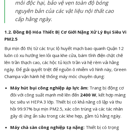
môi độc hại, bảo vệ vẹn toàn độ bóng
nguyên bản của các vật liệu nội thất cao
cấp hằng ngày.
1.2. Đồng Bộ Hóa Thiết Bị Cơ Giới Nặng Xử Lý Bụi Siêu Vi
PM2.5
Bụi mịn đô thị từ các trục lộ huyết mạch bao quanh Quận 12
luôn có xu hướng len lỏi qua khe cửa, bám tĩnh điện chặt chẽ
lên trần thạch cao, các hộc tủ kịch trần và hệ rèm vải hằng
ngày. Để giải quyết triệt để nguồn ô nhiễm vô hình này, Green
Champa vận hành hệ thống máy móc chuyên dụng:
Máy hút bụi công nghiệp áp lực âm:
Trang bị động cơ
đôi với công suất mạnh mẽ lên đến
2400 W
, kết hợp màng
lọc siêu vi HEPA 3 lớp. Thiết bị có khả năng cô lập và thu
hồi
99.97%
bụi mịn
PM2.5
, xác côn trùng và các tác nhân
gây dị ứng ẩn sâu trong các khe hẹp, gầm tủ hằng ngày.
Máy chà sàn công nghiệp tạ nặng:
Thiết bị có trọng