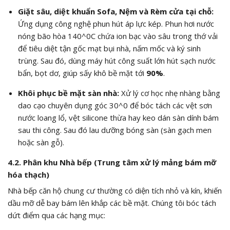
Giặt sâu, diệt khuẩn Sofa, Nệm và Rèm cửa tại chỗ:
Ứng dụng công nghệ phun hút áp lực kép. Phun hơi nước
nóng bão hòa
140^0C
chứa ion bạc vào sâu trong thớ vải
để tiêu diệt tận gốc mạt bụi nhà, nấm mốc và ký sinh
trùng. Sau đó, dùng máy hút công suất lớn hút sạch nước
bẩn, bọt dơ, giúp sấy khô bề mặt tới
90%
.
Khôi phục bề mặt sàn nhà:
Xử lý cơ học nhẹ nhàng bằng
dao cạo chuyên dụng góc
30^0
để bóc tách các vệt sơn
nước loang lổ, vệt silicone thừa hay keo dán sàn dính bám
sau thi công. Sau đó lau dưỡng bóng sàn (sàn gạch men
hoặc sàn gỗ).
4.2. Phân khu Nhà bếp (Trung tâm xử lý mảng bám mỡ
hóa thạch)
Nhà bếp căn hộ chung cư thường có diện tích nhỏ và kín, khiến
dầu mỡ dễ bay bám lên khắp các bề mặt. Chúng tôi bóc tách
dứt điểm qua các hạng mục: