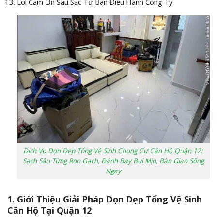
Lời Cảm Ơn Sâu Sắc Từ Ban Điều Hành Công Ty
Dịch Vụ Dọn Dẹp Tổng Vệ Sinh Chung Cư Căn Hộ Quận 12:
Sạch Sâu Từng Ron Gạch, Đánh Bay Bụi Mịn, Bàn Giao Sống
Ngay
1. Giới Thiệu Giải Pháp Dọn Dẹp Tổng Vệ Sinh
Căn Hộ Tại Quận 12