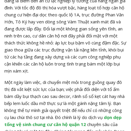
đang là điểm đến an cư lạc nghiệp lý tưởng của hàng ngàn gia
đình. Với tốc độ đô thị hóa vượt bậc, hàng loạt tổ hợp căn hộ
chung cư hiện đại dọc theo quốc lộ 1A, trục đường Phan Văn
Hớn, Tô Ký hay ven dòng sông Vàm Thuật xanh mát đã và
đang được lấp đầy. Đổi lại một không gian sống yên tĩnh, an
ninh trên cao, cư dân căn hộ nơi đây phải đối mặt với một
thách thức không hề nhỏ: áp lực bụi bặm vô cùng đậm đặc. Sự
giao thoa giữa các trục đường vận tải nặng liên tỉnh, khói bụi
từ các hạ tầng đang xây dựng và các cụm công nghiệp phụ
cận khiến các căn hộ luôn trong tình trạng bám một lớp bụi
mịn xám xịt.
Một ngày làm việc, di chuyển mệt mỏi trong guồng quay đô
thị đã vắt kiệt sức lực của bạn; việc phải đối diện với tổ ấm
bám dầy bụi thạch cao sau decor, rãnh sổ sổ kẹt cát hay nhà
bếp lem luốc dầu mỡ thực sự là một gánh nặng tâm lý. Bạn
không thể tự mình giải quyết triệt để nếu chỉ có những công
cụ lau chùi thô sơ tại nhà. Đó chính là lý do dịch vụ
dọn dẹp
tổng vệ sinh chung cư căn hộ quận 12
chuyên sâu của