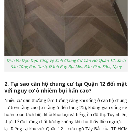
Dịch Vụ Dọn Dẹp Tổng Vệ Sinh Chung Cư Căn Hộ Quận 12: Sạch
Sâu Từng Ron Gạch, Đánh Bay Bụi Mịn, Bàn Giao Sống Ngay
2. Tại sao căn hộ chung cư tại Quận 12 đối mặt
với nguy cơ ô nhiễm bụi bẩn cao?
Nhiều cư dân thường lầm tưởng rằng khi sống ở căn hộ chung
cư trên tầng cao (từ tầng 5 đến tầng 25), không gian sống sẽ
hoàn toàn tách biệt khỏi khói bụi và tiếng ồn đô thị. Tuy nhiên,
thực tế đo lường chất lượng không khí cho thấy điều ngược
lại. Riêng tại khu vực Quận 12 – cửa ngõ Tây Bắc của TP.HCM