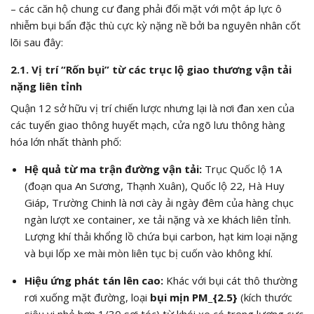
– các căn hộ chung cư đang phải đối mặt với một áp lực ô
nhiễm bụi bẩn đặc thù cực kỳ nặng nề bởi ba nguyên nhân cốt
lõi sau đây:
2.1. Vị trí “Rốn bụi” từ các trục lộ giao thương vận tải
nặng liên tỉnh
Quận 12 sở hữu vị trí chiến lược nhưng lại là nơi đan xen của
các tuyến giao thông huyết mạch, cửa ngõ lưu thông hàng
hóa lớn nhất thành phố:
Hệ quả từ ma trận đường vận tải:
Trục Quốc lộ 1A
(đoạn qua An Sương, Thạnh Xuân), Quốc lộ 22, Hà Huy
Giáp, Trường Chinh là nơi cày ải ngày đêm của hàng chục
ngàn lượt xe container, xe tải nặng và xe khách liên tỉnh.
Lượng khí thải khổng lồ chứa bụi carbon, hạt kim loại nặng
và bụi lốp xe mài mòn liên tục bị cuốn vào không khí.
Hiệu ứng phát tán lên cao:
Khác với bụi cát thô thường
rơi xuống mặt đường, loại
bụi mịn
PM_{2.5}
(kích thước