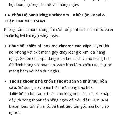
học bóng gương cho hệ kính hằng ngày.
3.4. Phân Hệ Sanitizing Bathroom – Khử Cặn Canxi &
Triệt Tiêu Mùi Hôi WC
Phòng tắm là môi trường ẩm ướt, dễ phát sinh nấm mốc và vi
khuẩn kỵ khí trú ngụ hằng ngày.
Phục hồi thiết bị inox mạ chrome cao cấp:
Tuyệt đối
nói không với axit mạnh gây cháy loang ố kim loại hằng
ngày, Green Champa dùng kem làm sạch vi mô trung tính
để đánh bóng vòi hoa sen, vách kính tắm, chậu rửa, loại bỏ
mảng bám vôi hóa đục ngầu.
Thông thoáng hệ thống thoát sàn và khử mùi bồn
cầu:
Sử dụng máy phun hơi nước nóng bão hòa
140^0C
áp lực cao xịt sâu vào lòng bồn cầu, các khe nắp
đậy và họng thoát sàn hằng ngày để tiêu diệt
99.99%
vi
khuẩn, bào tử nấm mốc và triệt tiêu tận gốc mùi hôi trào
ngược.