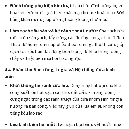
Đánh bóng phụ kiện kim loại:
Lau chùi, đánh bóng hệ vòi
hoa sen, vòi nước, giá treo khăn mạ chrome hoặc inox 304
bằng khăn mềm, giúp bề mặt sáng loáng như mới.
Làm sạch sâu sàn và hệ rãnh thoát nước:
Chà sạch rêu
mốc trên sàn gạch, tẩy trắng các đường ron gạch bị ố đen.
Tháo dỡ hoàn toàn nắp phễu thoát sàn (ga thoát sàn), gắp
sạch tóc rối, bùn đất đọng bên trong để khơi thông dòng
chảy và triệt tiêu mùi hôi trào ngược.
4.4. Phân khu Ban công, Logia và Hệ thống Cửa kính
biên
Khơi thông hệ rãnh cửa lùa:
Dùng máy hút bụi đầu khe
công suất lớn hút sạch cát thô, đất bẩn, xi măng đọng
cứng ngắc trong các rãnh trượt của cửa nhôm kính Xingfa
hướng ra ban công. Việc này giúp cửa lùa êm ái, không còn
tiếng kêu lạo rạo.
Lau kính biên hai mặt:
Lau sạch bụi bặm, vệt nước mưa