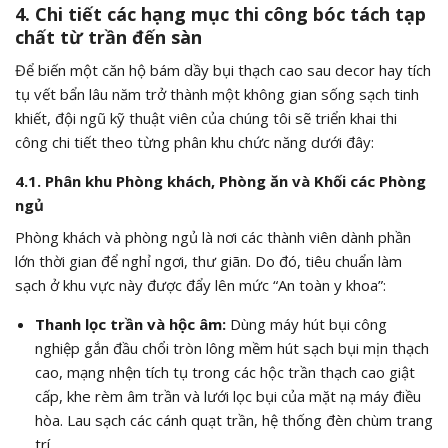
4. Chi tiết các hạng mục thi công bóc tách tạp
chất từ trần đến sàn
Để biến một căn hộ bám dầy bụi thạch cao sau decor hay tích
tụ vết bẩn lâu năm trở thành một không gian sống sạch tinh
khiết, đội ngũ kỹ thuật viên của chúng tôi sẽ triển khai thi
công chi tiết theo từng phân khu chức năng dưới đây:
4.1. Phân khu Phòng khách, Phòng ăn và Khối các Phòng
ngủ
Phòng khách và phòng ngủ là nơi các thành viên dành phần
lớn thời gian để nghỉ ngơi, thư giãn. Do đó, tiêu chuẩn làm
sạch ở khu vực này được đẩy lên mức “An toàn y khoa”:
Thanh lọc trần và hộc âm:
Dùng máy hút bụi công
nghiệp gắn đầu chổi tròn lông mềm hút sạch bụi mịn thạch
cao, mạng nhện tích tụ trong các hộc trần thạch cao giật
cấp, khe rèm âm trần và lưới lọc bụi của mặt nạ máy điều
hòa. Lau sạch các cánh quạt trần, hệ thống đèn chùm trang
trí.