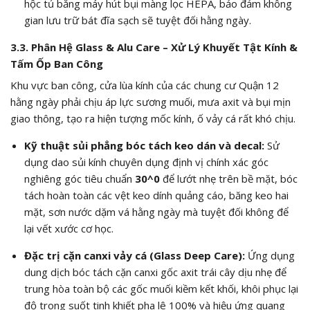
hộc tủ bằng máy hút bụi màng lọc HEPA, bảo đảm không
gian lưu trữ bát đĩa sạch sẽ tuyệt đối hằng ngày.
3.3. Phân Hệ Glass & Alu Care – Xử Lý Khuyết Tật Kính &
Tấm Ốp Ban Công
Khu vực ban công, cửa lùa kính của các chung cư Quận 12
hằng ngày phải chịu áp lực sương muối, mưa axit và bụi mịn
giao thông, tạo ra hiện tượng mốc kính, ố vảy cá rất khó chịu.
Kỹ thuật sủi phẳng bóc tách keo dán và decal:
Sử
dụng dao sủi kính chuyên dụng định vị chính xác góc
nghiêng góc tiêu chuẩn
30^0
để lướt nhẹ trên bề mặt, bóc
tách hoàn toàn các vệt keo dính quảng cáo, băng keo hai
mặt, sơn nước dặm vá hằng ngày mà tuyệt đối không để
lại vết xước cơ học.
Đặc trị cặn canxi vảy cá (Glass Deep Care):
Ứng dụng
dung dịch bóc tách cặn canxi gốc axit trái cây dịu nhẹ để
trung hòa toàn bộ các gốc muối kiềm kết khối, khôi phục lại
độ trong suốt tinh khiết pha lê
100%
và hiệu ứng quang