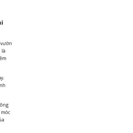
ại
n vườn
 là
iềm
y.
inh
công
y móc
ủa