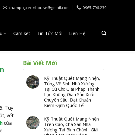
champagreenhouse@gmail.com
0965.796.239
Vụ
Cam kết
Tin Tức Mới
Liên Hệ
Bài Viết Mới
ên
Kỹ Thuật Quét Mạng Nhện,
Tổng Vệ Sinh Nhà Xưởng
Tại Củ Chi: Giải Pháp Thanh
Lọc Không Gian Sản Xuất
Chuyên Sâu, Đạt Chuẩn
Kiểm Định Quốc Tế
ố. Tuy
ặt, vết
Kỹ Thuật Quét Mạng Nhện
nh
của
Trên Cao, Chà Sàn Nhà
Xưởng Tại Bình Chánh: Giải
ẽ,