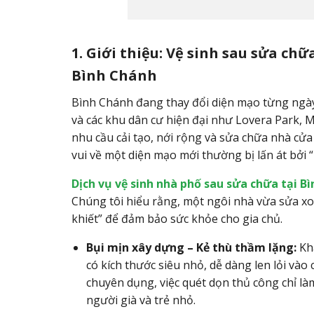
1. Giới thiệu: Vệ sinh sau sửa ch
Bình Chánh
Bình Chánh đang thay đổi diện mạo từng ngày 
và các khu dân cư hiện đại như Lovera Park, Mi
nhu cầu cải tạo, nới rộng và sửa chữa nhà cửa 
vui về một diện mạo mới thường bị lấn át bởi “
Dịch vụ vệ sinh nhà phố sau sửa chữa tại B
Chúng tôi hiểu rằng, một ngôi nhà vừa sửa xo
khiết” để đảm bảo sức khỏe cho gia chủ.
Bụi mịn xây dựng – Kẻ thù thầm lặng:
Khá
có kích thước siêu nhỏ, dễ dàng len lỏi và
chuyên dụng, việc quét dọn thủ công chỉ là
người già và trẻ nhỏ.