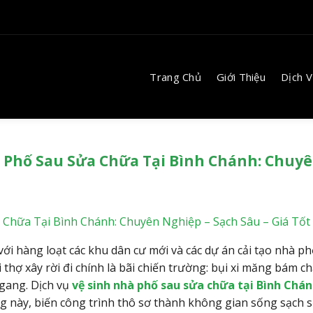
Trang Chủ
Giới Thiệu
Dịch 
à Phố Sau Sửa Chữa Tại Bình Chánh: Chuy
 Chữa Tại Bình Chánh: Chuyên Nghiệp – Sạch Sâu – Giá Tốt
i hàng loạt các khu dân cư mới và các dự án cải tạo nhà ph
thợ xây rời đi chính là bãi chiến trường: bụi xi măng bám ch
ngang. Dịch vụ
vệ sinh nhà phố sau sửa chữa tại Bình Chá
g này, biến công trình thô sơ thành không gian sống sạch s