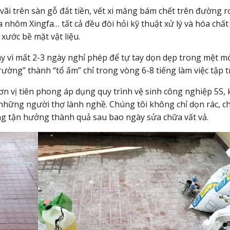
i trên sàn gỗ đắt tiền, vết xi măng bám chết trên đường r
 nhôm Xingfa… tất cả đều đòi hỏi kỹ thuật xử lý và hóa chất
xước bề mặt vật liệu.
 vì mất 2-3 ngày nghỉ phép để tự tay dọn dẹp trong mệt mỏ
rường” thành “tổ ấm” chỉ trong vòng 6-8 tiếng làm việc tập t
ơn vị tiên phong áp dụng quy trình vệ sinh công nghiệp 5S, 
 những người thợ lành nghề. Chúng tôi không chỉ dọn rác, 
g tận hưởng thành quả sau bao ngày sửa chữa vất vả.