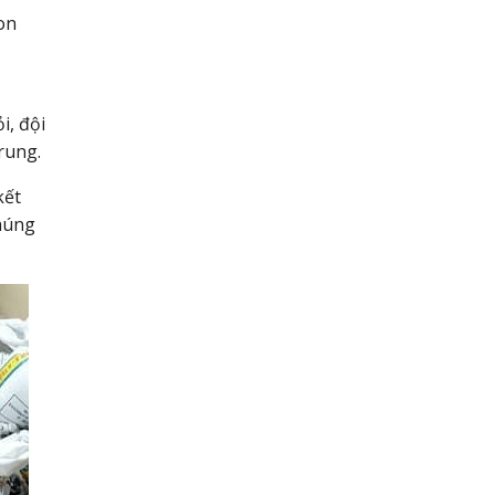
on
i, đội
rung.
kết
chúng