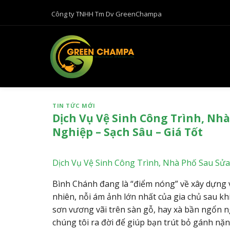
B
Công ty TNHH Tm Dv GreenChampa
ỏ
q
u
a
n
ộ
i
TIN TỨC MỚI
d
Dịch Vụ Vệ Sinh Công Trình, Nh
u
Nghiệp – Sạch Sâu – Giá Tốt
n
g
Dịch Vụ Vệ Sinh Công Trình, Nhà Phố Sau Sửa
Bình Chánh đang là “điểm nóng” về xây dựng vớ
nhiên, nỗi ám ảnh lớn nhất của gia chủ sau khi 
sơn vương vãi trên sàn gỗ, hay xà bần ngổn 
chúng tôi ra đời để giúp bạn trút bỏ gánh nặn