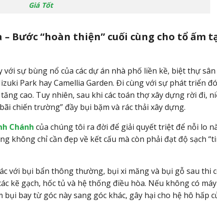
Giá Tốt
ữa – Bước “hoàn thiện” cuối cùng cho tổ ấm t
với sự bùng nổ của các dự án nhà phố liền kề, biệt thự sâ
zuki Park hay Camellia Garden. Đi cùng với sự phát triển đó
tăng cao. Tuy nhiên, sau khi các toán thợ xây dựng rời đi, n
bãi chiến trường” đầy bụi bặm và rác thải xây dựng.
ình Chánh
của chúng tôi ra đời để giải quyết triệt để nỗi lo nà
ng không chỉ cần đẹp về kết cấu mà còn phải đạt độ sạch “t
c với bụi bẩn thông thường, bụi xi măng và bụi gỗ sau thi 
o các kẽ gạch, hốc tủ và hệ thống điều hòa. Nếu không có má
m bụi bay từ góc này sang góc khác, gây hại cho hệ hô hấp c