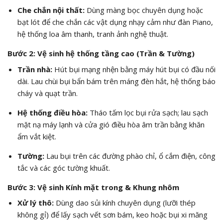
Che chắn nội thất:
Dùng màng bọc chuyên dụng hoặc
bạt lót để che chắn các vật dụng nhạy cảm như đàn Piano,
hệ thống loa âm thanh,
tranh ảnh nghệ thuật.
Bước 2: Vệ sinh hệ thống tầng cao (Trần & Tường)
Trần nhà:
Hút bụi mạng nhện bằng máy hút bụi có đầu nối
dài.
Lau chùi bụi bẩn bám trên máng đèn hắt,
hệ thống báo
cháy và quạt trần.
Hệ thống điều hòa:
Tháo tấm lọc bụi rửa sạch; lau sạch
mặt nạ máy lạnh và cửa gió điều hòa âm trần bằng khăn
ẩm vắt kiệt.
Tường:
Lau bụi trên các đường phào chỉ,
ổ cắm điện,
công
tắc và các góc tường khuất.
Bước 3: Vệ sinh Kính mặt trong & Khung nhôm
Xử lý thô:
Dùng dao sủi kính chuyên dụng (lưỡi thép
không gỉ) để lấy sạch vết sơn bám, keo hoặc bụi xi măng