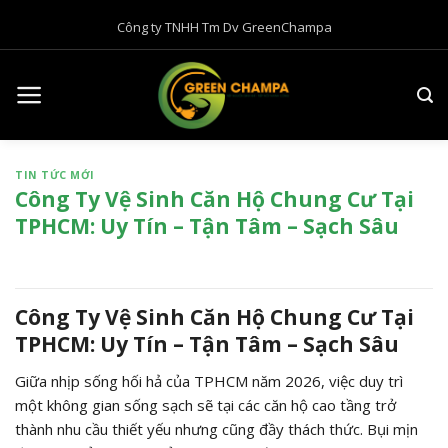
B
Công ty TNHH Tm Dv GreenChampa
ỏ
q
u
a
n
ộ
TIN TỨC MỚI
i
Công Ty Vệ Sinh Căn Hộ Chung Cư Tại
d
TPHCM: Uy Tín – Tận Tâm – Sạch Sâu
u
n
g
Công Ty Vệ Sinh Căn Hộ Chung Cư Tại
TPHCM: Uy Tín – Tận Tâm – Sạch Sâu
Giữa nhịp sống hối hả của TPHCM năm 2026, việc duy trì
một không gian sống sạch sẽ tại các căn hộ cao tầng trở
thành nhu cầu thiết yếu nhưng cũng đầy thách thức. Bụi mịn