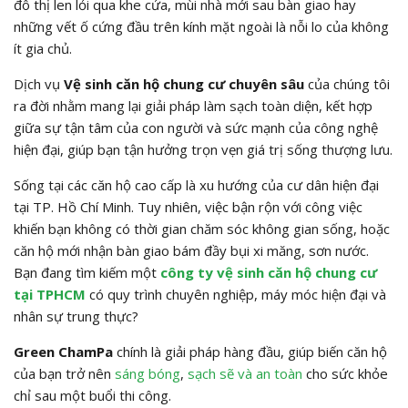
đô thị len lỏi qua khe cửa, mùi nhà mới sau bàn giao hay
những vết ố cứng đầu trên kính mặt ngoài là nỗi lo của không
ít gia chủ.
Dịch vụ
Vệ sinh căn hộ chung cư chuyên sâu
của chúng tôi
ra đời nhằm mang lại giải pháp làm sạch toàn diện, kết hợp
giữa sự tận tâm của con người và sức mạnh của công nghệ
hiện đại, giúp bạn tận hưởng trọn vẹn giá trị sống thượng lưu.
Sống tại các căn hộ cao cấp là xu hướng của cư dân hiện đại
tại TP. Hồ Chí Minh. Tuy nhiên, việc bận rộn với công việc
khiến bạn không có thời gian chăm sóc không gian sống, hoặc
căn hộ mới nhận bàn giao bám đầy bụi xi măng, sơn nước.
Bạn đang tìm kiếm một
công ty vệ sinh căn hộ chung cư
tại TPHCM
có quy trình chuyên nghiệp, máy móc hiện đại và
nhân sự trung thực?
Green ChamPa
chính là giải pháp hàng đầu, giúp biến căn hộ
của bạn trở nên
sáng bóng
,
sạch sẽ và an toàn
cho sức khỏe
chỉ sau một buổi thi công.