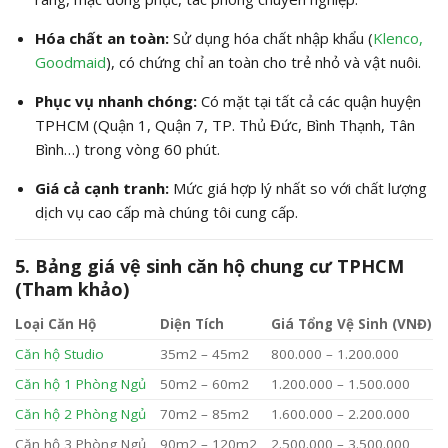
Hóa chất an toàn:
Sử dụng hóa chất nhập khẩu (
Klenco,
Goodmaid
), có chứng chỉ an toàn cho trẻ nhỏ và vật nuôi.
Phục vụ nhanh chóng:
Có mặt tại tất cả các quận huyện
TPHCM (Quận 1, Quận 7, TP. Thủ Đức, Bình Thạnh, Tân
Bình…) trong vòng 60 phút.
Giá cả cạnh tranh:
Mức giá hợp lý nhất so với chất lượng
dịch vụ cao cấp mà chúng tôi cung cấp.
5. Bảng giá vệ sinh căn hộ chung cư TPHCM
(Tham khảo)
Loại Căn Hộ
Diện Tích
Giá Tổng Vệ Sinh (VNĐ)
Căn hộ Studio
35m2 – 45m2
800.000 – 1.200.000
Căn hộ 1 Phòng Ngủ
50m2 – 60m2
1.200.000 – 1.500.000
Căn hộ 2 Phòng Ngủ
70m2 – 85m2
1.600.000 – 2.200.000
Căn hộ 3 Phòng Ngủ
90m2 – 120m2
2.500.000 – 3.500.000