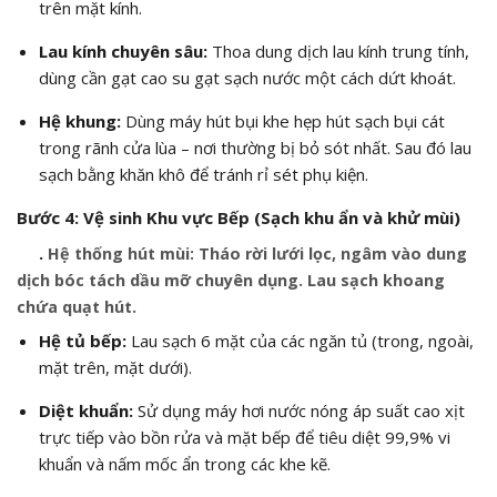
trên mặt kính.
Lau kính chuyên sâu:
Thoa dung dịch lau kính trung tính,
dùng cần gạt cao su gạt sạch nước một cách dứt khoát.
Hệ khung:
Dùng máy hút bụi khe hẹp hút sạch bụi cát
trong rãnh cửa lùa – nơi thường bị bỏ sót nhất. Sau đó lau
sạch bằng khăn khô để tránh rỉ sét phụ kiện.
Bước 4: Vệ sinh Khu vực Bếp (Sạch khu ẩn và khử mùi)
.
Hệ thống hút mùi:
Tháo rời lưới lọc, ngâm vào dung
dịch bóc tách dầu mỡ chuyên dụng. Lau sạch khoang
chứa quạt hút.
Hệ tủ bếp:
Lau sạch 6 mặt của các ngăn tủ (trong, ngoài,
mặt trên, mặt dưới).
Diệt khuẩn:
Sử dụng máy hơi nước nóng áp suất cao xịt
trực tiếp vào bồn rửa và mặt bếp để tiêu diệt 99,9% vi
khuẩn và nấm mốc ẩn trong các khe kẽ.