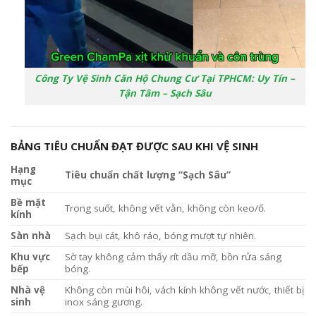
Công Ty Vệ Sinh Căn Hộ Chung Cư Tại TPHCM: Uy Tín –
Tận Tâm – Sạch Sâu
BẢNG TIÊU CHUẨN ĐẠT ĐƯỢC SAU KHI VỆ SINH
Hạng
Tiêu chuẩn chất lượng “Sạch Sâu”
mục
Bề mặt
Trong suốt, không vết vằn, không còn keo/ố.
kính
Sàn nhà
Sạch bụi cát, khô ráo, bóng mượt tự nhiên.
Khu vực
Sờ tay không cảm thấy rít dầu mỡ, bồn rửa sáng
bếp
bóng.
Nhà vệ
Không còn mùi hôi, vách kính không vết nước, thiết bị
sinh
inox sáng gương.