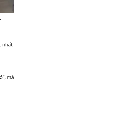
t nhất
đó”, mà