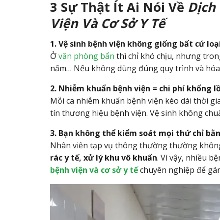
3 Sự Thật Ít Ai Nói Về
Dịch
Viện Và Cơ Sở Y Tế
1. Vệ sinh bệnh viện không giống bất cứ loạ
Ở
văn phòng bẩn
thì chỉ khó chịu, nhưng tron
nấm… Nếu không dùng đúng quy trình và hóa 
2. Nhiễm khuẩn bệnh viện = chi phí khổng lồ
Mỗi ca nhiễm khuẩn bệnh viện kéo dài thời gia
tín thương hiệu bệnh viện. Vệ sinh không chuẩn
3. Bạn không thể kiểm soát mọi thứ chỉ bằn
Nhân viên tạp vụ thông thường thường không
rác y tế, xử lý khu vô khuẩn
. Vì vậy, nhiều 
bệnh viện và cơ sở y tế
chuyên nghiệp để gánh