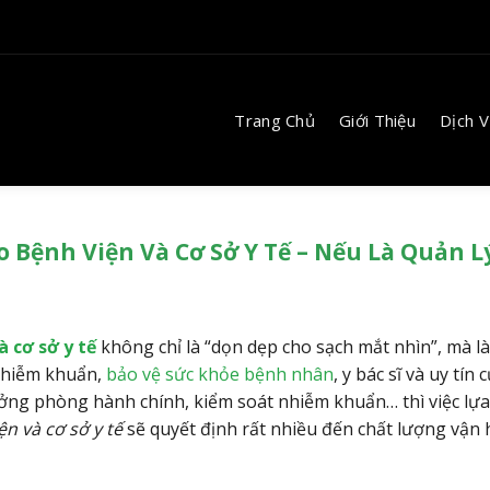
Trang Chủ
Giới Thiệu
Dịch 
 Bệnh Viện Và Cơ Sở Y Tế – Nếu Là Quản L
à cơ sở y tế
không chỉ là “dọn dẹp cho sạch mắt nhìn”, mà l
 nhiễm khuẩn,
bảo vệ sức khỏe bệnh nhân
, y bác sĩ và uy tín 
ưởng phòng hành chính, kiểm soát nhiễm khuẩn… thì việc lự
n và cơ sở y tế
sẽ quyết định rất nhiều đến chất lượng vận