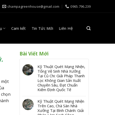
champagreenhouse@gmail.com
0965.796.239
Vụ
Cam kết
Tin Tức Mới
Liên Hệ
Bài Viết Mới
ý,
Kỹ Thuật Quét Mạng Nhện,
Tổng Vệ Sinh Nhà Xưởng
Tại Củ Chi: Giải Pháp Thanh
Lọc Không Gian Sản Xuất
à một
Chuyên Sâu, Đạt Chuẩn
của
Kiểm Định Quốc Tế
a chọn
 hành
Kỹ Thuật Quét Mạng Nhện
Trên Cao, Chà Sàn Nhà
Xưởng Tại Bình Chánh: Giải