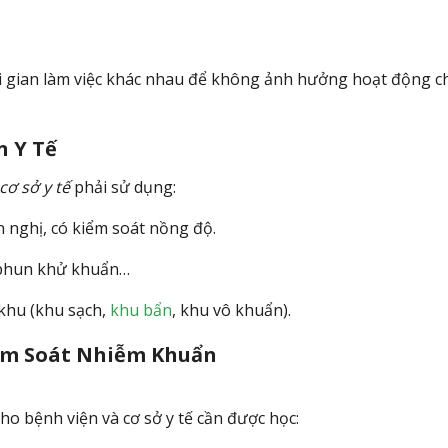
thời gian làm việc khác nhau để không ảnh hưởng hoạt động 
n Y Tế
cơ sở y tế
phải sử dụng:
n nghị, có kiểm soát nồng độ.
 phun khử khuẩn…
 khu (khu sạch,
khu bẩn
, khu vô khuẩn).
iểm Soát Nhiễm Khuẩn
ho bệnh viện và cơ sở y tế cần được học: