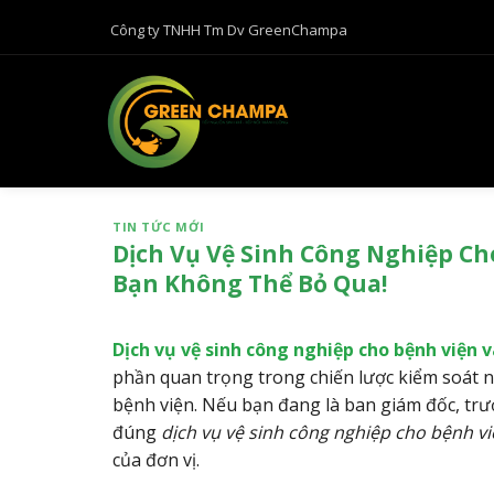
B
Công ty TNHH Tm Dv GreenChampa
ỏ
q
u
a
n
ộ
i
TIN TỨC MỚI
d
Dịch Vụ Vệ Sinh Công Nghiệp Cho
u
Bạn Không Thể Bỏ Qua!
n
g
Dịch vụ vệ sinh công nghiệp cho bệnh viện v
phần quan trọng trong chiến lược kiểm soát
bệnh viện. Nếu bạn đang là ban giám đốc, tr
đúng
dịch vụ vệ sinh công nghiệp cho bệnh việ
của đơn vị.