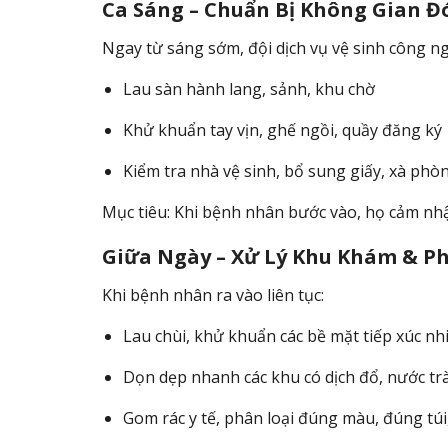
Ca Sáng – Chuẩn Bị Không Gian 
Ngay từ sáng sớm, đội dịch vụ vệ sinh công ng
Lau sàn hành lang, sảnh, khu chờ
Khử khuẩn tay vịn, ghế ngồi, quầy đăng ký
Kiểm tra nhà vệ sinh, bổ sung giấy, xà phò
Mục tiêu: Khi bệnh nhân bước vào, họ cảm n
Giữa Ngày – Xử Lý Khu Khám & P
Khi bệnh nhân ra vào liên tục:
Lau chùi, khử khuẩn các bề mặt tiếp xúc nh
Dọn dẹp nhanh các khu có dịch đổ, nước tr
Gom rác y tế, phân loại đúng màu, đúng tú