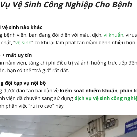
 Vụ Vệ Sinh Công Nghiệp Cho Bệnh
i vệ sinh nào khác
g bệnh viện, bạn đang đối diện với máu, dịch,
vi khuẩn
, virus
chất, “
vệ sinh
” có khi lại làm phát tán mầm bệnh nhiều hơn.
 + mất uy tín
n nằm viện, tăng chi phí điều trị và ảnh hưởng trực tiếp đế
, bạn có thể “trả giá” rất đắt.
g đội tạp vụ nội bộ
 được đào tạo bài bản về
kiểm soát nhiễm khuẩn, phân l
bệnh viện đã chuyển sang sử dụng
dịch vụ vệ sinh công nghi
 phần việc “rủi ro cao” này.