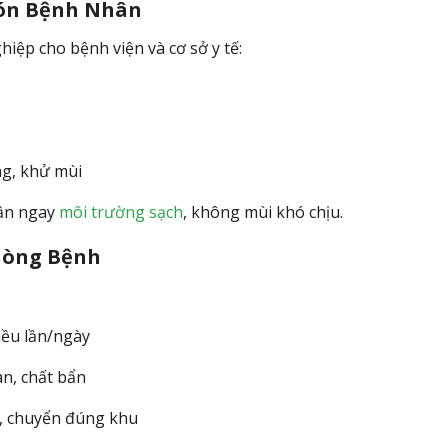
Đón Bệnh Nhân
hiệp cho bệnh viện và cơ sở y tế:
ng, khử mùi
hận ngay
môi trường sạch
, không mùi khó chịu.
hòng Bệnh
iều lần/ngày
àn, chất bẩn
i, chuyển đúng khu