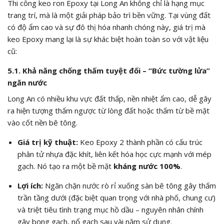
Thi công keo ron Epoxy tại Long An không chỉ là hạng mục
trang trí, mà là một giải pháp bảo trì bền vững. Tại vùng đất
có độ ẩm cao và sự đô thị hóa nhanh chóng này, giá trị mà
keo Epoxy mang lại là sự khác biệt hoàn toàn so với vật liệu
cũ:
5.1. Khả năng chống thấm tuyệt đối – “Bức tường lửa”
ngăn nước
Long An có nhiều khu vực đất thấp, nền nhiệt ẩm cao, dễ gây
ra hiện tượng thấm ngược từ lòng đất hoặc thấm từ bề mặt
vào cốt nền bê tông.
Giá trị kỹ thuật:
Keo Epoxy 2 thành phần có cấu trúc
phân tử nhựa đặc khít, liên kết hóa học cực mạnh với mép
gạch. Nó tạo ra một bề mặt
kháng nước 100%
.
Lợi ích:
Ngăn chặn nước rò rỉ xuống sàn bê tông gây thấm
trần tầng dưới (đặc biệt quan trọng với nhà phố, chung cư)
và triệt tiêu tình trạng mục hồ dầu – nguyên nhân chính
gây bọng gạch, nổ gạch sau vài năm sử dụng.