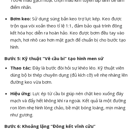
100% màu gạch hoặc chọn màu kim tuyến lấp lánh để làm
điểm nhấn.
Bơm keo:
Sử dụng súng bắn keo trợ lực kép. Keo được
trộn qua vòi xoắn theo tỉ lệ
1:1
, đảm bảo quá trình đông
kết hóa học diễn ra hoàn hảo. Keo được bơm đều tay vào
mạch, hơi nhô cao hơn mặt gạch để chuẩn bị cho bước tạo
hình.
Bước 5: Kỹ thuật “Vê cầu bi” tạo hình men sứ
Thao tác:
Đây là bước đòi hỏi sự khéo léo. Kỹ thuật viên
dùng bộ bi thép chuyên dụng (đủ kích cỡ) vê nhẹ nhàng lên
đường keo vừa bơm.
Hiệu ứng:
Lực ép từ cầu bi giúp nén chặt keo xuống đáy
mạch và đẩy hết không khí ra ngoài. Kết quả là một đường
ron lõm nhẹ hình lòng chảo, bề mặt bóng loáng, mịn màng
như gương.
Bước 6: Khoảng lặng “Đông kết vĩnh cửu”