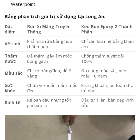
Waterpoint.
Bảng phân tích giá trị sử dụng tại Long An:
Đặc
Ron Xi Măng Truyền
Keo Ron Epoxy 2 Thành
điểm
Thống
Phần
Phải chà rửa bằng hóa
Chỉ cần lau nhẹ bằng khăn
Vệ sinh
chất mạnh
ẩm
Thấm
Dễ thấm, gây ẩm mốc,
Chống thấm tuyệt đối
nước
bọng gạch
100%
Chỉ có trắng/đen, dễ ố
Đa dạng màu sắc, bền
Màu sắc
vàng
màu 10 năm
Sức
Chứa vi khuẩn, nấm mốc
Kháng khuẩn, an toàn cho
khỏe
đen
trẻ nhỏ
Rẻ ban đầu nhưng tốn
Đầu tư 1 lần, bền đẹp vĩnh
Kinh tế
phí bảo trì
cửu