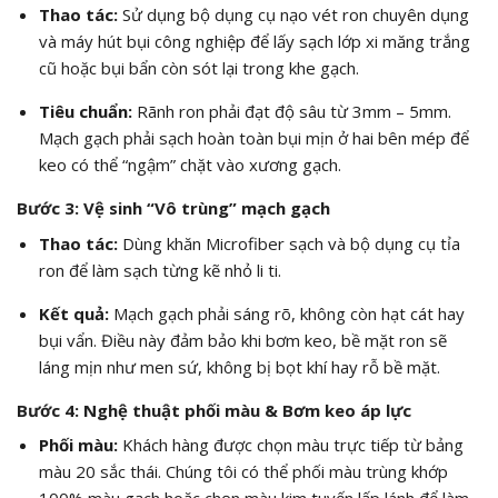
Thao tác:
Sử dụng bộ dụng cụ nạo vét ron chuyên dụng
và máy hút bụi công nghiệp để lấy sạch lớp xi măng trắng
cũ hoặc bụi bẩn còn sót lại trong khe gạch.
Tiêu chuẩn:
Rãnh ron phải đạt độ sâu từ
3
mm –
5
mm.
Mạch gạch phải sạch hoàn toàn bụi mịn ở hai bên mép để
keo có thể “ngậm” chặt vào xương gạch.
Bước 3: Vệ sinh “Vô trùng” mạch gạch
Thao tác:
Dùng khăn Microfiber sạch và bộ dụng cụ tỉa
ron để làm sạch từng kẽ nhỏ li ti.
Kết quả:
Mạch gạch phải sáng rõ, không còn hạt cát hay
bụi vẩn. Điều này đảm bảo khi bơm keo, bề mặt ron sẽ
láng mịn như men sứ, không bị bọt khí hay rỗ bề mặt.
Bước 4: Nghệ thuật phối màu & Bơm keo áp lực
Phối màu:
Khách hàng được chọn màu trực tiếp từ bảng
màu 20 sắc thái. Chúng tôi có thể phối màu trùng khớp