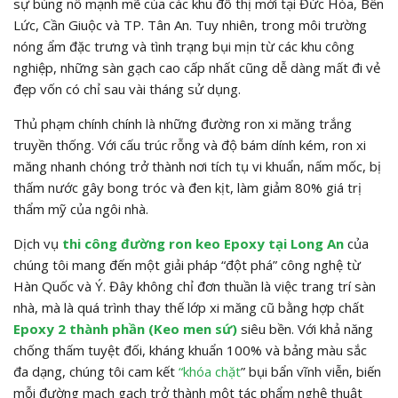
sự bùng nổ mạnh mẽ của các khu đô thị mới tại Đức Hòa, Bến
Lức, Cần Giuộc và TP. Tân An. Tuy nhiên, trong môi trường
nóng ẩm đặc trưng và tình trạng bụi mịn từ các khu công
nghiệp, những sàn gạch cao cấp nhất cũng dễ dàng mất đi vẻ
đẹp vốn có chỉ sau vài tháng sử dụng.
Thủ phạm chính chính là những đường ron xi măng trắng
truyền thống. Với cấu trúc rỗng và độ bám dính kém, ron xi
măng nhanh chóng trở thành nơi tích tụ vi khuẩn, nấm mốc, bị
thấm nước gây bong tróc và đen kịt, làm giảm 80% giá trị
thẩm mỹ của ngôi nhà.
Dịch vụ
thi công đường ron keo Epoxy tại Long An
của
chúng tôi mang đến một giải pháp “đột phá” công nghệ từ
Hàn Quốc và Ý. Đây không chỉ đơn thuần là việc trang trí sàn
nhà, mà là quá trình thay thế lớp xi măng cũ bằng hợp chất
Epoxy 2 thành phần (Keo men sứ)
siêu bền. Với khả năng
chống thấm tuyệt đối, kháng khuẩn 100% và bảng màu sắc
đa dạng, chúng tôi cam kết
“khóa chặt
” bụi bẩn vĩnh viễn, biến
mỗi đường mạch gạch trở thành một tác phẩm nghệ thuật