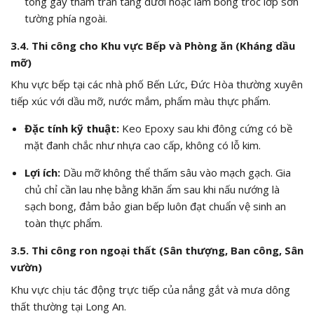
tông gây thấm trần tầng dưới hoặc làm bong tróc lớp sơn
tường phía ngoài.
3.4. Thi công cho Khu vực Bếp và Phòng ăn (Kháng dầu
mỡ)
Khu vực bếp tại các nhà phố Bến Lức, Đức Hòa thường xuyên
tiếp xúc với dầu mỡ, nước mắm, phẩm màu thực phẩm.
Đặc tính kỹ thuật:
Keo Epoxy sau khi đông cứng có bề
mặt đanh chắc như nhựa cao cấp, không có lỗ kim.
Lợi ích:
Dầu mỡ không thể thấm sâu vào mạch gạch. Gia
chủ chỉ cần lau nhẹ bằng khăn ẩm sau khi nấu nướng là
sạch bong, đảm bảo gian bếp luôn đạt chuẩn vệ sinh an
toàn thực phẩm.
3.5. Thi công ron ngoại thất (Sân thượng, Ban công, Sân
vườn)
Khu vực chịu tác động trực tiếp của nắng gắt và mưa dông
thất thường tại Long An.