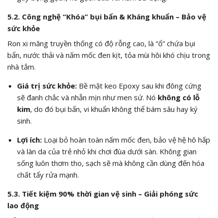
5.2. Công nghệ “Khóa” bụi bẩn & Kháng khuẩn – Bảo vệ
sức khỏe
Ron xi măng truyền thống có độ rỗng cao, là “ổ” chứa bụi
bẩn, nước thải và nấm mốc đen kịt, tỏa mùi hôi khó chịu trong
nhà tắm.
Giá trị sức khỏe:
Bề mặt keo Epoxy sau khi đông cứng
sẽ đanh chắc và nhẵn mịn như men sứ. Nó
không có lỗ
kim
, do đó bụi bẩn, vi khuẩn không thể bám sâu hay ký
sinh.
Lợi ích:
Loại bỏ hoàn toàn nấm mốc đen, bảo vệ hệ hô hấp
và làn da của trẻ nhỏ khi chơi đùa dưới sàn. Không gian
sống luôn thơm tho, sạch sẽ mà không cần dùng đến hóa
chất tẩy rửa mạnh.
5.3. Tiết kiệm 90% thời gian vệ sinh – Giải phóng sức
lao động