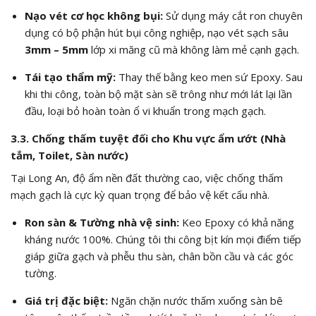
Nạo vét cơ học không bụi:
Sử dụng máy cắt ron chuyên
dụng có bộ phận hút bụi công nghiệp, nạo vét sạch sâu
3mm – 5mm
lớp xi măng cũ mà không làm mẻ cạnh gạch.
Tái tạo thẩm mỹ:
Thay thế bằng keo men sứ Epoxy. Sau
khi thi công, toàn bộ mặt sàn sẽ trông như mới lát lại lần
đầu, loại bỏ hoàn toàn ổ vi khuẩn trong mạch gạch.
3.3. Chống thấm tuyệt đối cho Khu vực ẩm ướt (Nhà
tắm, Toilet, Sàn nước)
Tại Long An, độ ẩm nền đất thường cao, việc chống thấm
mạch gạch là cực kỳ quan trọng để bảo vệ kết cấu nhà.
Ron sàn & Tường nhà vệ sinh:
Keo Epoxy có khả năng
kháng nước 100%. Chúng tôi thi công bịt kín mọi điểm tiếp
giáp giữa gạch và phễu thu sàn, chân bồn cầu và các góc
tường.
Giá trị đặc biệt:
Ngăn chặn nước thấm xuống sàn bê