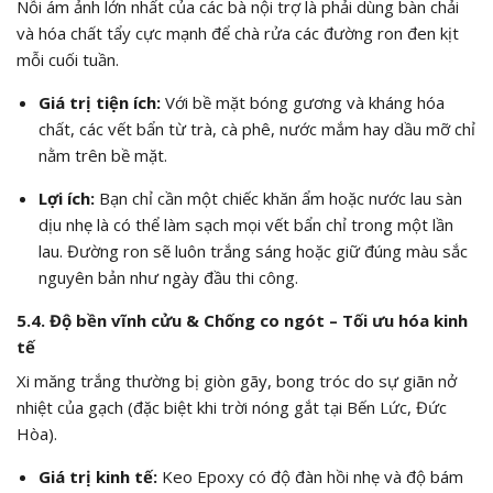
Nỗi ám ảnh lớn nhất của các bà nội trợ là phải dùng bàn chải
và hóa chất tẩy cực mạnh để chà rửa các đường ron đen kịt
mỗi cuối tuần.
Giá trị tiện ích:
Với bề mặt bóng gương và kháng hóa
chất, các vết bẩn từ trà, cà phê, nước mắm hay dầu mỡ chỉ
nằm trên bề mặt.
Lợi ích:
Bạn chỉ cần một chiếc khăn ẩm hoặc nước lau sàn
dịu nhẹ là có thể làm sạch mọi vết bẩn chỉ trong một lần
lau. Đường ron sẽ luôn trắng sáng hoặc giữ đúng màu sắc
nguyên bản như ngày đầu thi công.
5.4. Độ bền vĩnh cửu & Chống co ngót – Tối ưu hóa kinh
tế
Xi măng trắng thường bị giòn gãy, bong tróc do sự giãn nở
nhiệt của gạch (đặc biệt khi trời nóng gắt tại Bến Lức, Đức
Hòa).
Giá trị kinh tế:
Keo Epoxy có độ đàn hồi nhẹ và độ bám