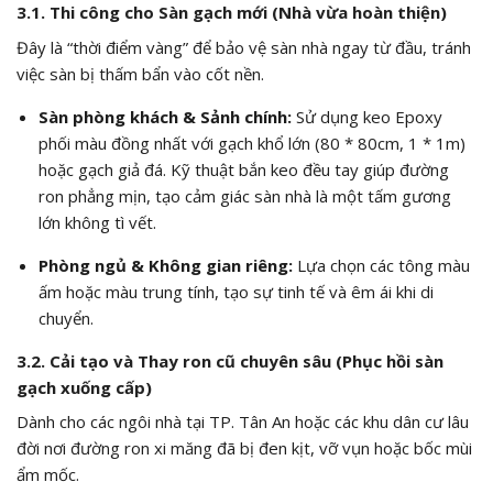
3.1. Thi công cho Sàn gạch mới (Nhà vừa hoàn thiện)
Đây là “thời điểm vàng” để bảo vệ sàn nhà ngay từ đầu, tránh
việc sàn bị thấm bẩn vào cốt nền.
Sàn phòng khách & Sảnh chính:
Sử dụng keo Epoxy
phối màu đồng nhất với gạch khổ lớn (
80 * 80
cm,
1 * 1
m)
hoặc gạch giả đá. Kỹ thuật bắn keo đều tay giúp đường
ron phẳng mịn, tạo cảm giác sàn nhà là một tấm gương
lớn không tì vết.
Phòng ngủ & Không gian riêng:
Lựa chọn các tông màu
ấm hoặc màu trung tính, tạo sự tinh tế và êm ái khi di
chuyển.
3.2. Cải tạo và Thay ron cũ chuyên sâu (Phục hồi sàn
gạch xuống cấp)
Dành cho các ngôi nhà tại TP. Tân An hoặc các khu dân cư lâu
đời nơi đường ron xi măng đã bị đen kịt, vỡ vụn hoặc bốc mùi
ẩm mốc.