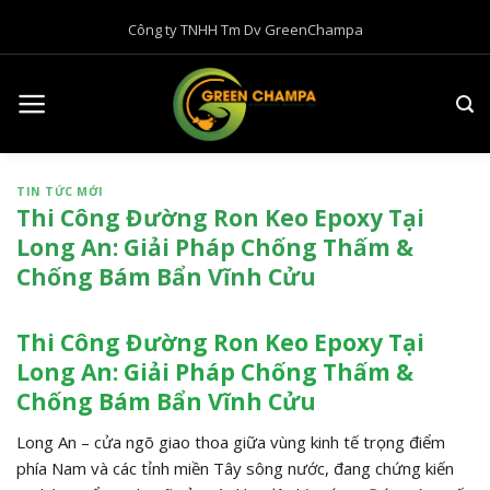
B
Công ty TNHH Tm Dv GreenChampa
ỏ
q
u
a
n
ộ
TIN TỨC MỚI
i
Thi Công Đường Ron Keo Epoxy Tại
d
Long An: Giải Pháp Chống Thấm &
u
Chống Bám Bẩn Vĩnh Cửu
n
g
Thi Công Đường Ron Keo Epoxy Tại
Long An: Giải Pháp Chống Thấm &
Chống Bám Bẩn Vĩnh Cửu
Long An – cửa ngõ giao thoa giữa vùng kinh tế trọng điểm
phía Nam và các tỉnh miền Tây sông nước, đang chứng kiến