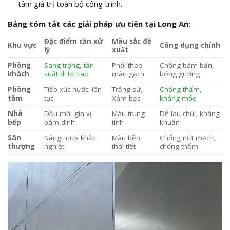
tầm giá trị toàn bộ công trình.
Bảng tóm tắt các giải pháp ưu tiên tại Long An:
Đặc điểm cần xử
Màu sắc đề
Khu vực
Công dụng chính
lý
xuất
Phòng
Sang trọng, tần
Phối theo
Chống bám bẩn,
khách
suất đi lại cao
màu gạch
bóng gương
Phòng
Tiếp xúc nước liên
Trắng sứ,
Chống thấm,
tắm
tục
Xám bạc
kháng mốc
Nhà
Dầu mỡ, gia vị
Màu trung
Dễ lau chùi, kháng
bếp
bám dính
tính
khuẩn
Sân
Nắng mưa khắc
Màu bền
Chống nứt mạch,
thượng
nghiệt
thời tiết
chống thấm