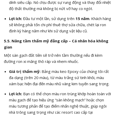
dính siêu cấp. Nó chịu được sự rung động và thay đổi nhiệt
độ thất thường mà không bị nứt vỡ hay co ngót.
Lợi ích:
Đầu tư một lần, sử dụng trên
15 năm
. Khách hàng
sẽ không phải tốn chi phí thuê thợ sửa chữa, chét lại ron
định kỳ hàng năm như khi sử dụng vật liệu cũ.
5.5. Nâng tầm thẩm mỹ đẳng cấp – Cá nhân hóa không
gian
Một sàn gạch đắt tiền sẽ trở nên tầm thường nếu đi kèm
đường ron xi măng thô ráp và nhem nhuốc.
Giá trị thẩm mỹ:
Bảng màu keo Epoxy của chúng tôi rất
đa dạng (trên 20 màu), từ màu trắng sứ tinh khôi, màu
xám bạc hiện đại đến màu nhũ vàng kim tuyến sang trọng.
Lợi ích:
Bạn có thể chọn màu ron trùng khớp hoàn toàn với
màu gạch để tạo hiệu ứng “sàn không mạch” hoặc chọn
màu tương phản để tạo điểm nhấn nghệ thuật, giúp ngôi
nhà trông sang trọng như các resort cao cấp tại