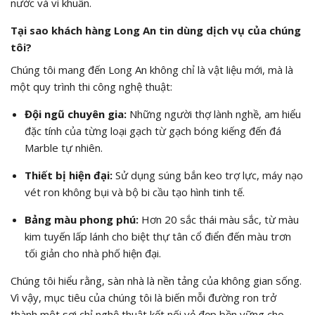
nước và vi khuẩn.
Tại sao khách hàng Long An tin dùng dịch vụ của chúng
tôi?
Chúng tôi mang đến Long An không chỉ là vật liệu mới, mà là
một quy trình thi công nghệ thuật:
Đội ngũ chuyên gia:
Những người thợ lành nghề, am hiểu
đặc tính của từng loại gạch từ gạch bóng kiếng đến đá
Marble tự nhiên.
Thiết bị hiện đại:
Sử dụng súng bắn keo trợ lực, máy nạo
vét ron không bụi và bộ bi cầu tạo hình tinh tế.
Bảng màu phong phú:
Hơn 20 sắc thái màu sắc, từ màu
kim tuyến lấp lánh cho biệt thự tân cổ điển đến màu trơn
tối giản cho nhà phố hiện đại.
Chúng tôi hiểu rằng, sàn nhà là nền tảng của không gian sống.
Vì vậy, mục tiêu của chúng tôi là biến mỗi đường ron trở
thành một sợi chỉ nghệ thuật kết nối vẻ đẹp bền vững cho