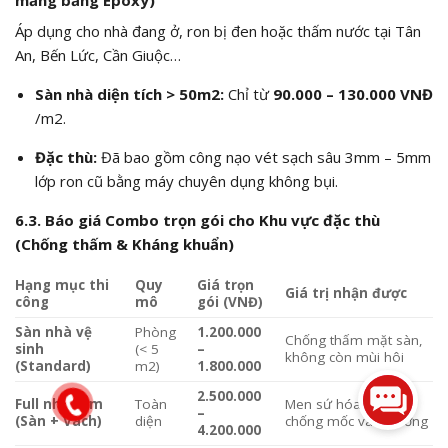
Áp dụng cho nhà đang ở, ron bị đen hoặc thấm nước tại Tân
An, Bến Lức, Cần Giuộc…
Sàn nhà diện tích > 50
m2
:
Chỉ từ
90.000 – 130.000 VNĐ
/
m2
.
Đặc thù:
Đã bao gồm công nạo vét sạch sâu
3
mm –
5
mm
lớp ron cũ bằng máy chuyên dụng không bụi.
6.3. Báo giá Combo trọn gói cho Khu vực đặc thù
(Chống thấm & Kháng khuẩn)
Hạng mục thi
Quy
Giá trọn
Giá trị nhận được
công
mô
gói (VNĐ)
Sàn nhà vệ
Phòng
1.200.000
Chống thấm mặt sàn,
sinh
(< 5
–
không còn mùi hôi
(Standard)
m2)
1.800.000
2.500.000
Full nhà tắm
Toàn
Men sứ hóa 100%,
–
(Sàn + Vách)
diện
chống mốc vách tường
4.200.000