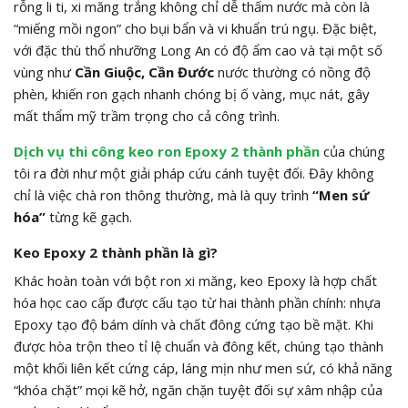
rỗng li ti, xi măng trắng không chỉ dễ thấm nước mà còn là
“miếng mồi ngon” cho bụi bẩn và vi khuẩn trú ngụ. Đặc biệt,
với đặc thù thổ nhưỡng Long An có độ ẩm cao và tại một số
vùng như
Cần Giuộc, Cần Đước
nước thường có nồng độ
phèn, khiến ron gạch nhanh chóng bị ố vàng, mục nát, gây
mất thẩm mỹ trầm trọng cho cả công trình.
Dịch vụ thi công keo ron Epoxy 2 thành phần
của chúng
tôi ra đời như một giải pháp cứu cánh tuyệt đối. Đây không
chỉ là việc chà ron thông thường, mà là quy trình
“Men sứ
hóa”
từng kẽ gạch.
Keo Epoxy 2 thành phần là gì?
Khác hoàn toàn với bột ron xi măng, keo Epoxy là hợp chất
hóa học cao cấp được cấu tạo từ hai thành phần chính: nhựa
Epoxy tạo độ bám dính và chất đông cứng tạo bề mặt. Khi
được hòa trộn theo tỉ lệ chuẩn và đông kết, chúng tạo thành
một khối liên kết cứng cáp, láng mịn như men sứ, có khả năng
“khóa chặt” mọi kẽ hở, ngăn chặn tuyệt đối sự xâm nhập của