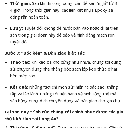
Thời gian:
Sau khi thi công xong, cần để sàn “nghỉ” từ 3 –
4 giờ. Trong thời gian này, các liên kết nhựa Epoxy sẽ
đóng rắn hoàn toàn.
Lưu ý:
Tuyệt đối không để nước bắn vào hoặc đi lại trên
sàn trong giai đoạn này để bảo vệ hình dáng mạch ron
tuyệt đối.
Bước 7: “Bóc kén” & Bàn giao kiệt tác
Thao tác:
Khi keo đã khô cứng như nhựa, chúng tôi dùng
sủi chuyên dụng nhẹ nhàng bóc sạch lớp keo thừa ở hai
bên mép ron.
Kết quả:
Những “sợi chỉ men sứ” hiện ra sắc sảo, thẳng
tắp và lấp lánh. Chúng tôi tiến hành vệ sinh tổng thể mặt
sàn bằng dung dịch chuyên dụng và bàn giao cho gia chủ.
Tại sao quy trình của chúng tôi chinh phục được các gia
chủ khó tính tại Long An?
Thi công “Không bụi”:
Toàn bộ quá trình nạo vét đều có