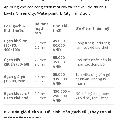
Áp dụng cho các công trình mới xây tại các khu đô thị như
Lavilla Green City, Waterpoint, E-City Tân Đức…
Độ rộng
Loại gạch &
Đơn giá
mạch
Ưu điểm thẩm mỹ
Kích thước
(m2)
ron
Gạch khổ lớn
45.000 –
1.5mm –
Sang trọng, ít đường
(80×80,
60.000
2.5mm
ron, cực dễ lau chùi
100×100)
VNĐ
55.000 –
Gạch tiêu
2.0mm –
Phổ biến nhất, bền bỉ,
75.000
chuẩn (60×60)
3.0mm
màu sắc đồng bộ
VNĐ
85.000 –
Tạo hiệu ứng vân gỗ
Gạch giả gỗ
1.5mm –
115.000
tự nhiên, không lộ
(15×80, 20×90)
2.0mm
VNĐ
mạch
150.000 –
Gạch Mosaic /
2.0mm –
Đòi hỏi kỹ thuật bơm
250.000
Gạch thẻ nhỏ
3.0mm
keo tỉ mỉ, tốn vật tư
VNĐ
6.2. Báo giá dịch vụ “Hồi sinh” sàn gạch cũ (Thay ron xi
măng bằng Epoxy)