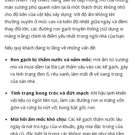
màn sương phủ quanh năm lại là một thách thức không nhỏ
cho độ bền của vật liệu xây dựng. Với độ ẩm không khí
thường xuyên ở mức cao và biên độ nhiệt giữa ngày và đêm
thay đổi lớn, các đường ron gạch truyền thống (sử dụng xi
măng trắng) chính là điểm yếu nhất trong ngôi nhà của bạn.
Nếu quý khách đang lo lắng về những vấn đề:
Ron gạch bị thấm nước và nấm mốc:
Hơi ẩm từ sương
mù và mưa dầm tại Đà Lạt thấm sâu vào các kẽ gạch, gây
ra tình trạng đen ố, rêu xanh, làm mất đi vẻ sang trọng
của sàn nhà.
Tình trạng bong tróc và đứt mạch:
Khí hậu lạnh khiến
vật liệu co ngót liên tục, làm các đường ron xi măng vốn
giòn và cứng bị nứt vỡ, bong bật gốc ron.
Mùi hôi ẩm mốc khó chịu:
Các kẽ gạch thấm nước lâu
ngày là nơi trú ngụ của vi khuẩn, gây mùi đặc trưng của
nhà cũ, đặc biệt là trong các không gian kín như nhà tắm