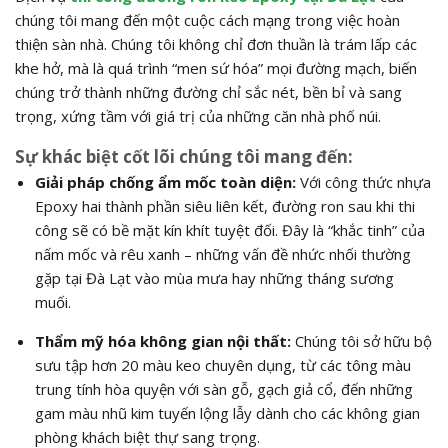
chúng tôi mang đến một cuộc cách mạng trong việc hoàn
thiện sàn nhà. Chúng tôi không chỉ đơn thuần là trám lấp các
khe hở, mà là quá trình “men sứ hóa” mọi đường mạch, biến
chúng trở thành những đường chỉ sắc nét, bền bỉ và sang
trọng, xứng tầm với giá trị của những căn nhà phố núi.
Sự khác biệt cốt lõi chúng tôi mang đến:
Giải pháp chống ẩm mốc toàn diện:
Với công thức nhựa
Epoxy hai thành phần siêu liên kết, đường ron sau khi thi
công sẽ có bề mặt kín khít tuyệt đối. Đây là “khắc tinh” của
nấm mốc và rêu xanh – những vấn đề nhức nhối thường
gặp tại Đà Lạt vào mùa mưa hay những tháng sương
muối.
Thẩm mỹ hóa không gian nội thất:
Chúng tôi sở hữu bộ
sưu tập hơn 20 màu keo chuyên dụng, từ các tông màu
trung tính hòa quyện với sàn gỗ, gạch giả cổ, đến những
gam màu nhũ kim tuyến lộng lẫy dành cho các không gian
phòng khách biệt thự sang trọng.