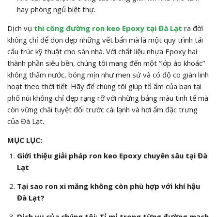
hay phòng ngủ biệt thự.
Dịch vụ
thi công đường ron keo Epoxy tại Đà Lạt
ra đời
không chỉ để dọn dẹp những vết bẩn mà là một quy trình tái
cấu trúc kỹ thuật cho sàn nhà. Với chất liệu nhựa Epoxy hai
thành phần siêu bền, chúng tôi mang đến một “lớp áo khoác”
không thấm nước, bóng mịn như men sứ và có độ co giãn linh
hoạt theo thời tiết. Hãy để chúng tôi giúp tổ ấm của bạn tại
phố núi không chỉ đẹp rạng rỡ với những bảng màu tinh tế mà
còn vững chãi tuyệt đối trước cái lạnh và hơi ẩm đặc trưng
của Đà Lạt.
MỤC LỤC:
Giới thiệu giải pháp ron keo Epoxy chuyên sâu tại Đà
Lạt
Tại sao ron xi măng không còn phù hợp với khí hậu
Đà Lạt?
Dịch vụ của chúng tôi: Tỉ mỉ trong từng đường mạch