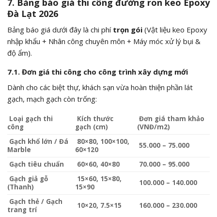
7. Bảng báo giá thi công đường ron keo Epoxy
Đà Lạt 2026
Bảng báo giá dưới đây là chi phí
trọn gói
(Vật liệu keo Epoxy
nhập khẩu + Nhân công chuyên môn + Máy móc xử lý bụi &
độ ẩm).
7.1. Đơn giá thi công cho công trình xây dựng mới
Dành cho các biệt thự, khách sạn vừa hoàn thiện phần lát
gạch, mạch gạch còn trống:
Loại gạch thi
Kích thước
Đơn giá tham khảo
công
gạch (cm)
(VNĐ/m2)
Gạch khổ lớn / Đá
80×80, 100×100,
55.000 – 75.000
Marble
60×120
Gạch tiêu chuẩn
60×60, 40×80
70.000 – 95.000
Gạch giả gỗ
15×60, 15×80,
100.000 – 140.000
(Thanh)
15×90
Gạch thẻ / Gạch
10×20, 7.5×15
160.000 – 230.000
trang trí