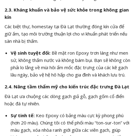
2.3. Kháng khuẩn và bảo vệ sức khỏe trong không gian
kín
Các biệt thự, homestay tại Đà Lạt thường đóng kín cửa để
giữ ấm, tạo môi trường thuận lợi cho vi khuẩn phát triển nếu
sàn nhà bị thấm.
Vệ sinh tuyệt đối:
Bề mặt ron Epoxy trơn láng như men
sứ, không thấm nước và không bám bụi. Bạn sẽ không còn
phải lo lắng về mùi hôi ẩm mốc đặc trưng của các kẽ gạch
lâu ngày, bảo vệ hệ hô hấp cho gia đình và khách lưu trú.
2.4. Nâng tầm thẩm mỹ cho kiến trúc đặc trưng Đà Lạt
Đà Lạt ưa chuộng các dòng gạch giả gỗ, gạch gốm cổ điển
hoặc đá tự nhiên.
Sự tinh tế:
Keo Epoxy có bảng màu cực kỳ phong phú
(hơn 20 màu). Chúng tôi có thể phối màu “ton-sur-ton” với
màu gạch, xóa nhòa ranh giới giữa các viên gạch, giúp