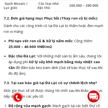
Gạch Mosaic /
Các loại nhỏ
200.000 – 380.000
Lục giác
đặc thù
7.2. Đơn giá hạng mục Phục hồi (Thay ron cũ bị mốc)
Dành cho các công trình cũ tại Đà Lạt bị thấm hoặc đen mạch
ron xi măng:
Phí nạo vét ron cũ & Xử lý nấm mốc:
Cộng thêm
25.000 – 40.000 VNĐ/
m2
.
Đặc thù Đà Lạt:
Với những mặt sàn bị ẩm sâu, chúng tôi
áp dụng phí
Xử lý sấy khô mạch bằng máy nhiệt cao
tần
để đảm bảo keo bám dính (Giá sẽ báo thực tế sau khi
đo độ ẩm).
7.3. Tại sao báo giá tại Đà Lạt có sự chênh lệch nhẹ?
Mức giá thực tế sẽ được chúng tôi chốt sau khi khảo sát trực
tiếp dựa trên các yếu tố:
Độ rộng của mạch gạch:
Mạch gạch tại các biệt thự cổ