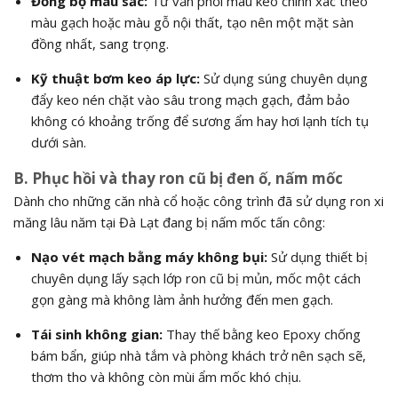
Đồng bộ màu sắc:
Tư vấn phối màu keo chính xác theo
màu gạch hoặc màu gỗ nội thất, tạo nên một mặt sàn
đồng nhất, sang trọng.
Kỹ thuật bơm keo áp lực:
Sử dụng súng chuyên dụng
đẩy keo nén chặt vào sâu trong mạch gạch, đảm bảo
không có khoảng trống để sương ẩm hay hơi lạnh tích tụ
dưới sàn.
B. Phục hồi và thay ron cũ bị đen ố, nấm mốc
Dành cho những căn nhà cổ hoặc công trình đã sử dụng ron xi
măng lâu năm tại Đà Lạt đang bị nấm mốc tấn công:
Nạo vét mạch bằng máy không bụi:
Sử dụng thiết bị
chuyên dụng lấy sạch lớp ron cũ bị mủn, mốc một cách
gọn gàng mà không làm ảnh hưởng đến men gạch.
Tái sinh không gian:
Thay thế bằng keo Epoxy chống
bám bẩn, giúp nhà tắm và phòng khách trở nên sạch sẽ,
thơm tho và không còn mùi ẩm mốc khó chịu.