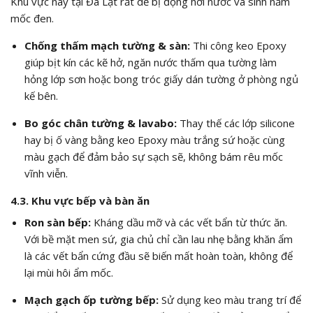
Khu vực này tại Đà Lạt rất dễ bị đọng hơi nước và sinh nấm
mốc đen.
Chống thấm mạch tường & sàn:
Thi công keo Epoxy
giúp bịt kín các kẽ hở, ngăn nước thấm qua tường làm
hỏng lớp sơn hoặc bong tróc giấy dán tường ở phòng ngủ
kế bên.
Bo góc chân tường & lavabo:
Thay thế các lớp silicone
hay bị ố vàng bằng keo Epoxy màu trắng sứ hoặc cùng
màu gạch để đảm bảo sự sạch sẽ, không bám rêu mốc
vĩnh viễn.
4.3. Khu vực bếp và bàn ăn
Ron sàn bếp:
Kháng dầu mỡ và các vết bẩn từ thức ăn.
Với bề mặt men sứ, gia chủ chỉ cần lau nhẹ bằng khăn ẩm
là các vết bẩn cứng đầu sẽ biến mất hoàn toàn, không để
lại mùi hôi ẩm mốc.
Mạch gạch ốp tường bếp:
Sử dụng keo màu trang trí để