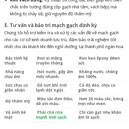
chắc trên tường đứng (ốp gạch nhà tắm, vách bếp) mà
không bị chảy xệ, giữ nguyên độ thẩm mỹ.
E. Tư vấn và bảo trì mạch gạch định kỳ
Chúng tôi hỗ trợ kiểm tra và xử lý các vấn đề về mạch gạch
cho các cơ sở kinh doanh lưu trú, đảm bảo trải nghiệm tốt
nhất cho du khách khi đến nghỉ dưỡng tại thành phố ngàn hoa.
Đặc tính kỹ
Ron xi măng
Ron keo Epoxy (Men
thuật
truyền thống
sứ)
Khả năng
Hút nước, gây ẩm
Kháng nước, chống
chịu ẩm
mốc nhanh.
ẩm 100%.
Sức chịu co
Dễ nứt khi trời
Có độ dẻo, chịu co
giãn nhiệt
lạnh đột ngột.
giãn tốt.
Màu sắc đơn điệu,
Hơn 20 màu sắc, bóng
Độ thẩm mỹ
dễ xỉn màu.
mịn như men.
Vệ sinh bề
Phải chà rửa
Chỉ cần gạt nhẹ khăn
mặt
mạnh mới sạch
.
ẩm là sạch.