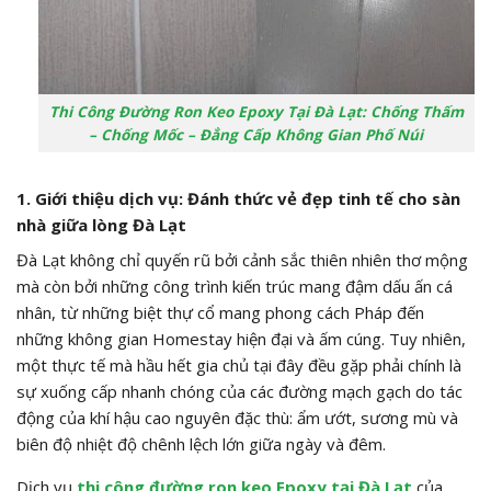
Thi Công Đường Ron Keo Epoxy Tại Đà Lạt: Chống Thấm
– Chống Mốc – Đẳng Cấp Không Gian Phố Núi
1. Giới thiệu dịch vụ: Đánh thức vẻ đẹp tinh tế cho sàn
nhà giữa lòng Đà Lạt
Đà Lạt không chỉ quyến rũ bởi cảnh sắc thiên nhiên thơ mộng
mà còn bởi những công trình kiến trúc mang đậm dấu ấn cá
nhân, từ những biệt thự cổ mang phong cách Pháp đến
những không gian Homestay hiện đại và ấm cúng. Tuy nhiên,
một thực tế mà hầu hết gia chủ tại đây đều gặp phải chính là
sự xuống cấp nhanh chóng của các đường mạch gạch do tác
động của khí hậu cao nguyên đặc thù: ẩm ướt, sương mù và
biên độ nhiệt độ chênh lệch lớn giữa ngày và đêm.
Dịch vụ
thi công đường ron keo Epoxy tại Đà Lạt
của