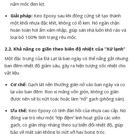
nấm mốc đen kịt.
Giải pháp:
Keo Epoxy sau khi đông cứng sẽ tạo thành
một khối nhựa đặc khít, không có lỗ kim. Nó ngăn chặn
hoàn toàn hơi ẩm xâm nhập, giúp sàn nhà luôn khô ráo và
loại bỏ 100% tình trạng rêu mốc.
2.2. Khả năng co giãn theo biên độ nhiệt của “Xứ lạnh”
Một đặc trưng của Đà Lạt là ban ngày có thể nắng gắt nhưng
ban đêm nhiệt độ giảm sâu, gây ra hiện tượng sốc nhiệt cho
vật liệu.
Cơ chế:
Gạch lát nền thường giãn nở vào ban ngày và co
lại vào ban đêm. Ron xi măng vốn giòn, không co giãn
được nên sẽ bị nứt toác hoặc làm “nổ” gạch (phồng sàn).
Ưu thế:
Keo Epoxy có tính đàn hồi của nhựa cao cấp. Nó
đóng vai trò như một “lớp đệm” linh hoạt giữa các viên
gạch, co giãn nhịp nhàng theo sự biến đổi nhiệt độ, giúp
bảo vệ mặt sàn không bị nứt vỡ hay bong tróc.