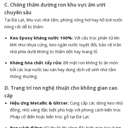
C. Chống thấm đường ron khu vực ẩm ướt
chuyên sâu
Tại Đà Lạt, khu vực nhà tắm, phòng xông hơi hay hồ bơi nước
nóng rất dễ bị thấm:
Keo Epoxy kháng nước 100%:
Với cấu trúc phân tử kín
khít như nhựa cứng, keo ngăn nước tuyệt đối, bảo vệ trần
nhà phía dưới không bị thấm dột hay loang lổ.
Kháng hóa chất tẩy rửa:
Bề mặt ron không bị ăn mòn
bởi các loại nước lau sàn hay dung dịch vệ sinh nhà tắm
thông thường.
D. Trang trí ron nghệ thuật cho không gian cao
cấp
Hiệu ứng Metallic & Glitter:
Cung cấp các dòng keo nhũ
đồng, nhũ vàng đặc biệt phù hợp với phong cách kiến trúc
Pháp cổ điển hoặc kiến trúc gỗ tại Đà Lạt.
Ron vách đứng:
Kỹ thuật thi công đặc biệt giúp keo bám