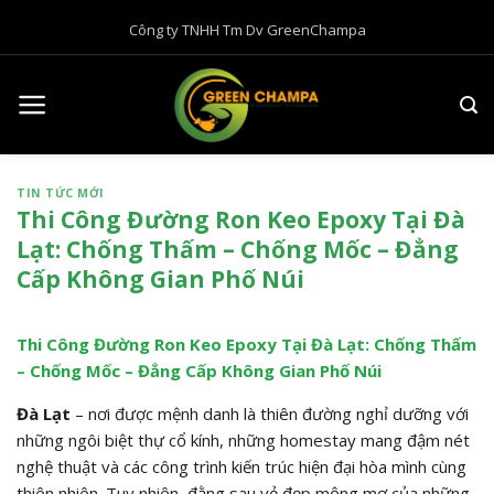
B
Công ty TNHH Tm Dv GreenChampa
ỏ
q
u
a
n
ộ
TIN TỨC MỚI
i
Thi Công Đường Ron Keo Epoxy Tại Đà
d
Lạt: Chống Thấm – Chống Mốc – Đẳng
u
Cấp Không Gian Phố Núi
n
g
Thi Công Đường Ron Keo Epoxy Tại Đà Lạt: Chống Thấm
– Chống Mốc – Đẳng Cấp Không Gian Phố Núi
Đà Lạt
– nơi được mệnh danh là thiên đường nghỉ dưỡng với
những ngôi biệt thự cổ kính, những homestay mang đậm nét
nghệ thuật và các công trình kiến trúc hiện đại hòa mình cùng
thiên nhiên. Tuy nhiên, đằng sau vẻ đẹp mộng mơ của những