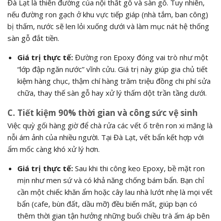
Đà Lạt là thiên đường của nội thất gỗ và sàn gỗ. Tuy nhiên,
nếu đường ron gạch ở khu vực tiếp giáp (nhà tắm, ban công)
bị thấm, nước sẽ len lỏi xuống dưới và làm mục nát hệ thống
sàn gỗ đắt tiền.
Giá trị thực tế:
Đường ron Epoxy đóng vai trò như một
“lớp đập ngăn nước” vĩnh cửu. Giá trị này giúp gia chủ tiết
kiệm hàng chục, thậm chí hàng trăm triệu đồng chi phí sửa
chữa, thay thế sàn gỗ hay xử lý thấm dột trần tầng dưới.
C. Tiết kiệm 90% thời gian và công sức vệ sinh
Việc quỳ gối hàng giờ để chà rửa các vết ố trên ron xi măng là
nỗi ám ảnh của nhiều người. Tại Đà Lạt, vết bẩn kết hợp với
ẩm mốc càng khó xử lý hơn.
Giá trị thực tế:
Sau khi thi công keo Epoxy, bề mặt ron
mịn như men sứ và có khả năng chống bám bẩn. Bạn chỉ
cần một chiếc khăn ẩm hoặc cây lau nhà lướt nhẹ là mọi vết
bẩn (cafe, bùn đất, dầu mỡ) đều biến mất, giúp bạn có
thêm thời gian tận hưởng những buổi chiều trà ấm áp bên