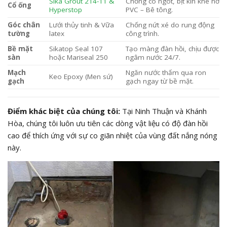
Sika Grout 214-11 &
Chống co ngót, bịt kín khe hở
Cổ ống
Hyperstop
PVC – Bê tông.
Góc chân
Lưới thủy tinh & Vữa
Chống nứt xé do rung động
tường
latex
công trình.
Bề mặt
Sikatop Seal 107
Tạo màng đàn hồi, chịu được
sàn
hoặc Mariseal 250
ngâm nước 24/7.
Mạch
Ngăn nước thấm qua ron
Keo Epoxy (Men sứ)
gạch
gạch ngay từ bề mặt.
Điểm khác biệt của chúng tôi:
Tại Ninh Thuận và Khánh
Hòa, chúng tôi luôn ưu tiên các dòng vật liệu có độ đàn hồi
cao để thích ứng với sự co giãn nhiệt của vùng đất nắng nóng
này.