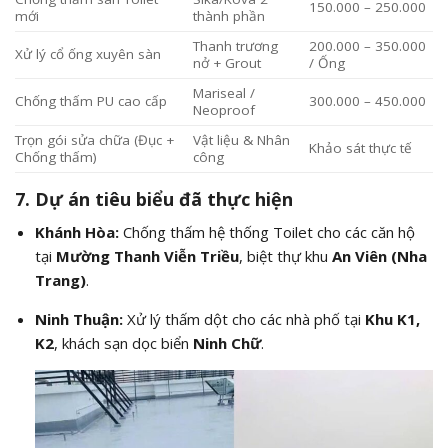
150.000 – 250.000
mới
thành phần
Thanh trương
200.000 – 350.000
Xử lý cổ ống xuyên sàn
nở + Grout
/ Ống
Mariseal /
Chống thấm PU cao cấp
300.000 – 450.000
Neoproof
Trọn gói sửa chữa (Đục +
Vật liệu & Nhân
Khảo sát thực tế
Chống thấm)
công
7. Dự án tiêu biểu đã thực hiện
Khánh Hòa:
Chống thấm hệ thống Toilet cho các căn hộ
tại
Mường Thanh Viễn Triều
, biệt thự khu
An Viên (Nha
Trang)
.
Ninh Thuận:
Xử lý thấm dột cho các nhà phố tại
Khu K1,
K2
, khách sạn dọc biển
Ninh Chữ
.