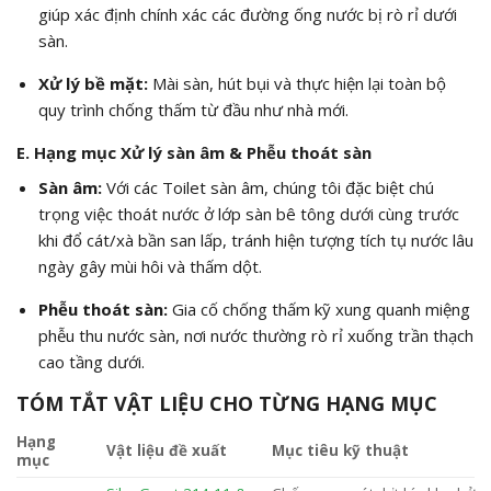
giúp xác định chính xác các đường ống nước bị rò rỉ dưới
sàn.
Xử lý bề mặt:
Mài sàn, hút bụi và thực hiện lại toàn bộ
quy trình chống thấm từ đầu như nhà mới.
E. Hạng mục Xử lý sàn âm & Phễu thoát sàn
Sàn âm:
Với các Toilet sàn âm, chúng tôi đặc biệt chú
trọng việc thoát nước ở lớp sàn bê tông dưới cùng trước
khi đổ cát/xà bần san lấp, tránh hiện tượng tích tụ nước lâu
ngày gây mùi hôi và thấm dột.
Phễu thoát sàn:
Gia cố chống thấm kỹ xung quanh miệng
phễu thu nước sàn, nơi nước thường rò rỉ xuống trần thạch
cao tầng dưới.
TÓM TẮT VẬT LIỆU CHO TỪNG HẠNG MỤC
Hạng
Vật liệu đề xuất
Mục tiêu kỹ thuật
mục