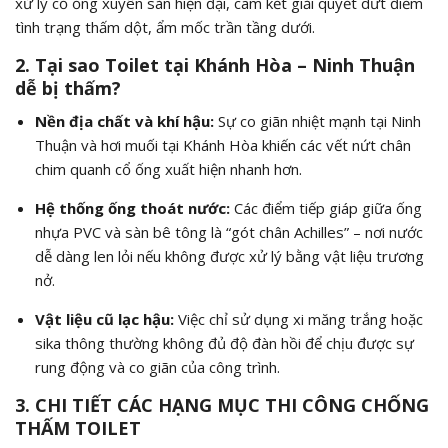
xử lý cổ ống xuyên sàn hiện đại, cam kết giải quyết dứt điểm
tình trạng thấm dột, ẩm mốc trần tầng dưới.
2. Tại sao Toilet tại Khánh Hòa – Ninh Thuận
dễ bị thấm?
Nền địa chất và khí hậu:
Sự co giãn nhiệt mạnh tại Ninh
Thuận và hơi muối tại Khánh Hòa khiến các vết nứt chân
chim quanh cổ ống xuất hiện nhanh hơn.
Hệ thống ống thoát nước:
Các điểm tiếp giáp giữa ống
nhựa PVC và sàn bê tông là “gót chân Achilles” – nơi nước
dễ dàng len lỏi nếu không được xử lý bằng vật liệu trương
nở.
Vật liệu cũ lạc hậu:
Việc chỉ sử dụng xi măng trắng hoặc
sika thông thường không đủ độ đàn hồi để chịu được sự
rung động và co giãn của công trình.
3. CHI TIẾT CÁC HẠNG MỤC THI CÔNG CHỐNG
THẤM TOILET