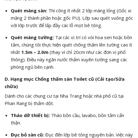
Quét màng sàn:
Thi công ít nhất 2 lớp màng lỏng (Gốc xi
măng 2 thành phần hoặc gốc PU). Lớp sau quét vuông góc
với lớp trước để lấp đầy các lỗ mọt bê tông.
Quét màng tường:
Tại các vị trí có vòi hoa sen hoặc bồn
tắm, chúng tôi thực hiện quét chống thấm lên tường cao ít
nhất
1.5m – 2.0m
(thay vì chỉ 20cm như các đơn vị phổ
thông). Điều này ngăn nước thấm xuyên tường sang các
phòng ngủ bên cạnh.
D. Hạng mục Chống thấm sàn Toilet cũ (Cải tạo/Sửa
chữa)
Dành cho các chung cư tại Nha Trang hoặc nhà phố cũ tại
Phan Rang bị thấm dột.
Tháo dỡ thiết bị:
Tháo bồn cầu, lavabo, bồn tắm cẩn
thận.
Đục bỏ sàn cũ:
Đục đến lớp bê tông nguyên bản. Việc này