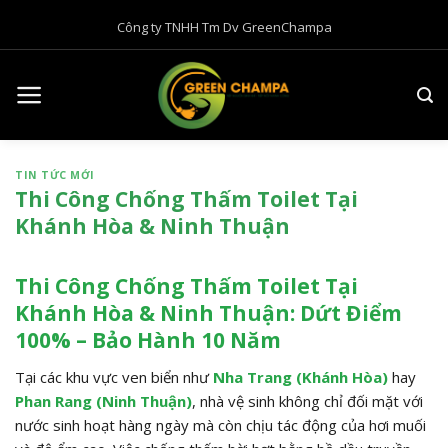
B
Công ty TNHH Tm Dv GreenChampa
ỏ
q
u
a
n
ộ
TIN TỨC MỚI
i
Thi Công Chống Thấm Toilet Tại
d
Khánh Hòa & Ninh Thuận
u
n
g
Thi Công Chống Thấm Toilet Tại
Khánh Hòa & Ninh Thuận: Dứt Điểm
100% – Bảo Hành 10 Năm
Tại các khu vực ven biển như
Nha Trang (Khánh Hòa)
hay
Phan Rang (Ninh Thuận)
, nhà vệ sinh không chỉ đối mặt với
nước sinh hoạt hàng ngày mà còn chịu tác động của hơi muối