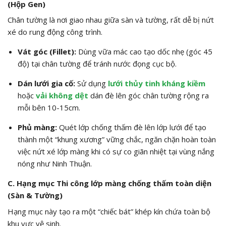
(Hộp Gen)
Chân tường là nơi giao nhau giữa sàn và tường, rất dễ bị nứt
xé do rung động công trình.
Vát góc (Fillet):
Dùng vữa mác cao tạo dốc nhẹ (góc 45
độ) tại chân tường để tránh nước đọng cục bộ.
Dán lưới gia cố:
Sử dụng
lưới thủy tinh kháng kiềm
hoặc
vải không dệt
dán đè lên góc chân tường rộng ra
mỗi bên 10-15cm.
Phủ màng:
Quét lớp chống thấm đè lên lớp lưới để tạo
thành một “khung xương” vững chắc, ngăn chặn hoàn toàn
việc nứt xé lớp màng khi có sự co giãn nhiệt tại vùng nắng
nóng như Ninh Thuận.
C. Hạng mục Thi công lớp màng chống thấm toàn diện
(Sàn & Tường)
Hạng mục này tạo ra một “chiếc bát” khép kín chứa toàn bộ
khu vực vệ sinh.