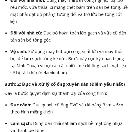
rêu mốc, vữa thừa, xi măng chết bám trên sàn bê tông. Bề
mặt phải đạt độ phẳng tương đối và trơ lớp bê tông cốt
liệu.
Đối với nhà cũ:
Đục bỏ hoàn toàn lớp gạch và vữa cũ đến
tận sàn bê tông gốc.
Vệ sinh:
Sử dụng máy hút bụi công suất lớn và máy thổi
bụi để làm sạch từng kẽ nứt. Bước này cực kỳ quan trọng
tại Ninh Thuận vì bụi cát rất nhiều, nếu không sạch, vật liệu
sẽ bị tách lớp (delamination).
Bước 2: Đục và Xử lý cổ ống xuyên sàn (Điểm yếu nhất)
Đây là bước quyết định sự thành bại của công trình:
Đục rãnh:
Đục quanh cổ ống PVC sâu khoảng 3cm – 5cm
theo hình miệng chén.
Làm sạch:
Dùng bàn chải sắt làm sạch bề mặt ống nhựa
và thành bê tông.