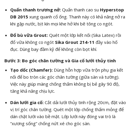
Quấn thanh trương nở:
Quấn thanh cao su
Hyperstop
DB 2015
xung quanh cổ ống. Thanh này có khả năng nở ra
khi gặp nước, bịt kín mọi khe hở khi bê tông co ngót.
Đổ bù vữa Grout:
Quét một lớp kết nối (Sika Latex) rồi
đổ vữa không co ngót
Sika Grout 214-11
đầy vào hố
đục. Dùng bay đầm kỹ để không còn bọt khí.
Bước 3: Bo góc chân tường và Gia cố lưới thủy tinh
Tạo dốc (Chamfer):
Dùng hỗn hợp vữa trộn phụ gia kết
nối để bo tròn các góc chân tường (giữa sàn và tường).
Việc này giúp màng chống thấm không bị bẻ gãy 90 độ,
tăng khả năng chịu lực.
Dán lưới gia cố:
Cắt dải lưới thủy tinh rộng 20cm, đặt vào
vị trí góc chân tường. Quét một lớp chống thấm mỏng để
dán chặt lưới vào bề mặt. Lớp lưới này đóng vai trò là
“xương sống” chống nứt xé cho góc sàn.