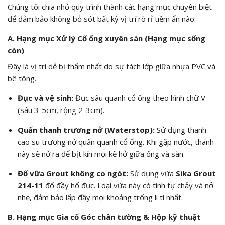
Chúng tôi chia nhỏ quy trình thành các hạng mục chuyên biệt
để đảm bảo không bỏ sót bất kỳ vị trí rò rỉ tiềm ẩn nào:
A. Hạng mục Xử lý Cổ ống xuyên sàn (Hạng mục sống
còn)
Đây là vị trí dễ bị thấm nhất do sự tách lớp giữa nhựa PVC và
bê tông.
Đục và vệ sinh:
Đục sâu quanh cổ ống theo hình chữ V
(sâu 3-5cm, rộng 2-3cm).
Quấn thanh trương nở (Waterstop):
Sử dụng thanh
cao su trương nở quấn quanh cổ ống. Khi gặp nước, thanh
này sẽ nở ra để bịt kín mọi kẽ hở giữa ống và sàn.
Đổ vữa Grout không co ngót:
Sử dụng vữa
Sika Grout
214-11
đổ đầy hố đục. Loại vữa này có tính tự chảy và nở
nhẹ, đảm bảo lấp đầy mọi khoảng trống li ti nhất.
B. Hạng mục Gia cố Góc chân tường & Hộp kỹ thuật