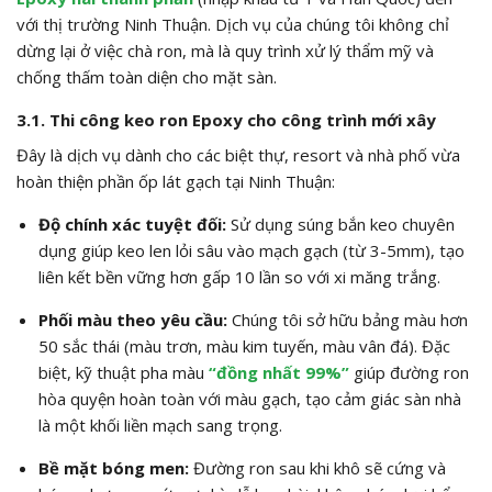
với thị trường Ninh Thuận. Dịch vụ của chúng tôi không chỉ
dừng lại ở việc chà ron, mà là quy trình xử lý thẩm mỹ và
chống thấm toàn diện cho mặt sàn.
3.1. Thi công keo ron Epoxy cho công trình mới xây
Đây là dịch vụ dành cho các biệt thự, resort và nhà phố vừa
hoàn thiện phần ốp lát gạch tại Ninh Thuận:
Độ chính xác tuyệt đối:
Sử dụng súng bắn keo chuyên
dụng giúp keo len lỏi sâu vào mạch gạch (từ 3-5mm), tạo
liên kết bền vững hơn gấp 10 lần so với xi măng trắng.
Phối màu theo yêu cầu:
Chúng tôi sở hữu bảng màu hơn
50 sắc thái (màu trơn, màu kim tuyến, màu vân đá). Đặc
biệt, kỹ thuật pha màu
“đồng nhất 99%”
giúp đường ron
hòa quyện hoàn toàn với màu gạch, tạo cảm giác sàn nhà
là một khối liền mạch sang trọng.
Bề mặt bóng men:
Đường ron sau khi khô sẽ cứng và