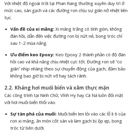
Với nhiệt độ ngoài trời tại Phan Rang thường xuyên duy trì ở
mức cao, sàn gạch và các đường ron chịu sự giãn nở nhiệt liên
tục.
Vấn đề của xi măng:
Xi măng trắng có tính giòn, không
đàn hồi, dẫn đến việc đường ron bị nứt nẻ, bong tróc chỉ
sau 1-2 mùa nắng.
Ưu điểm keo Epoxy:
Keo Epoxy 2 thành phần có độ đàn
hồi cao và khả năng chịu nhiệt cực tốt. Đường ron sẽ “co
giãn” nhịp nhàng theo sự chuyển động của gạch, đảm bảo
không bao giờ bị nứt vỡ hay tách rãnh.
2.2. Kháng hơi muối biển và xâm thực mặn
Các công trình tại Ninh Chữ, Vĩnh Hy hay Cà Ná luôn đối mặt
với hơi muối biển thổi vào.
Sự tàn phá của muối:
Muối biển len lỏi vào các lỗ li ti của
ron xi măng, ăn mòn cốt sàn và làm gạch bị ộp ẹp, bong
tróc từ bên dưới.