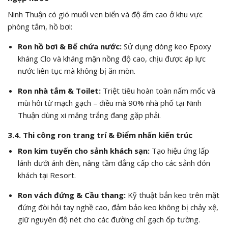
Ninh Thuận có gió muối ven biển và độ ẩm cao ở khu vực
phòng tắm, hồ bơi:
Ron hồ bơi & Bể chứa nước:
Sử dụng dòng keo Epoxy
kháng Clo và kháng mặn nồng độ cao, chịu được áp lực
nước liên tục mà không bị ăn mòn.
Ron nhà tắm & Toilet:
Triệt tiêu hoàn toàn nấm mốc và
mùi hôi từ mạch gạch – điều mà 90% nhà phố tại Ninh
Thuận dùng xi măng trắng đang gặp phải.
3.4. Thi công ron trang trí & Điểm nhấn kiến trúc
Ron kim tuyến cho sảnh khách sạn:
Tạo hiệu ứng lấp
lánh dưới ánh đèn, nâng tầm đẳng cấp cho các sảnh đón
khách tại Resort.
Ron vách đứng & Cầu thang:
Kỹ thuật bắn keo trên mặt
đứng đòi hỏi tay nghề cao, đảm bảo keo không bị chảy xệ,
giữ nguyên độ nét cho các đường chỉ gạch ốp tường.