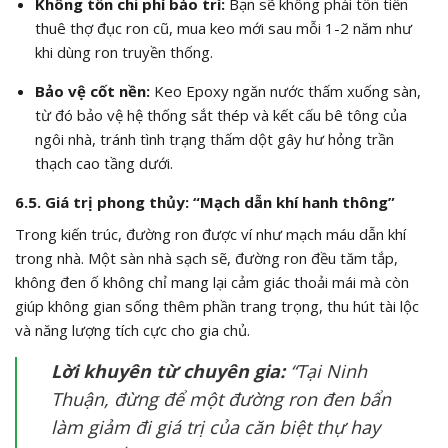
Không tốn chi phí bảo trì:
Bạn sẽ không phải tốn tiền
thuê thợ đục ron cũ, mua keo mới sau mỗi 1-2 năm như
khi dùng ron truyền thống.
Bảo vệ cốt nền:
Keo Epoxy ngăn nước thấm xuống sàn,
từ đó bảo vệ hệ thống sắt thép và kết cấu bê tông của
ngôi nhà, tránh tình trạng thấm dột gây hư hỏng trần
thạch cao tầng dưới.
6.5. Giá trị phong thủy: “Mạch dẫn khí hanh thông”
Trong kiến trúc, đường ron được ví như mạch máu dẫn khí
trong nhà. Một sàn nhà sạch sẽ, đường ron đều tăm tắp,
không đen ố không chỉ mang lại cảm giác thoải mái mà còn
giúp không gian sống thêm phần trang trọng, thu hút tài lộc
và năng lượng tích cực cho gia chủ.
Lời khuyên từ chuyên gia:
“Tại Ninh
Thuận, đừng để một đường ron đen bẩn
làm giảm đi giá trị của căn biệt thự hay