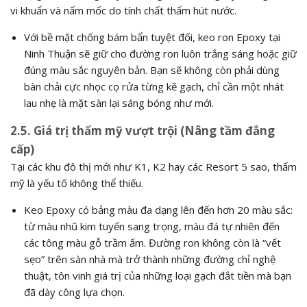
vi khuẩn và nấm mốc do tính chất thấm hút nước.
Với bề mặt chống bám bẩn tuyệt đối, keo ron Epoxy tại
Ninh Thuận sẽ giữ cho đường ron luôn trắng sáng hoặc giữ
đúng màu sắc nguyên bản. Bạn sẽ không còn phải dùng
bàn chải cực nhọc cọ rửa từng kẽ gạch, chỉ cần một nhát
lau nhẹ là mặt sàn lại sáng bóng như mới.
2.5. Giá trị thẩm mỹ vượt trội (Nâng tầm đẳng
cấp)
Tại các khu đô thị mới như K1, K2 hay các Resort 5 sao, thẩm
mỹ là yếu tố không thể thiếu.
Keo Epoxy có bảng màu đa dạng lên đến hơn 20 màu sắc:
từ màu nhũ kim tuyến sang trọng, màu đá tự nhiên đến
các tông màu gỗ trầm ấm. Đường ron không còn là “vết
sẹo” trên sàn nhà mà trở thành những đường chỉ nghệ
thuật, tôn vinh giá trị của những loại gạch đắt tiền mà bạn
đã dày công lựa chọn.