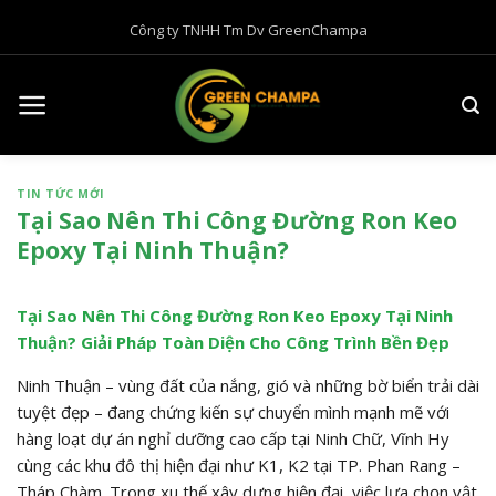
B
Công ty TNHH Tm Dv GreenChampa
ỏ
q
u
a
n
ộ
TIN TỨC MỚI
i
Tại Sao Nên Thi Công Đường Ron Keo
d
Epoxy Tại Ninh Thuận?
u
n
g
Tại Sao Nên Thi Công Đường Ron Keo Epoxy Tại Ninh
Thuận? Giải Pháp Toàn Diện Cho Công Trình Bền Đẹp
Ninh Thuận – vùng đất của nắng, gió và những bờ biển trải dài
tuyệt đẹp – đang chứng kiến sự chuyển mình mạnh mẽ với
hàng loạt dự án nghỉ dưỡng cao cấp tại Ninh Chữ, Vĩnh Hy
cùng các khu đô thị hiện đại như K1, K2 tại TP. Phan Rang –
Tháp Chàm. Trong xu thế xây dựng hiện đại, việc lựa chọn vật