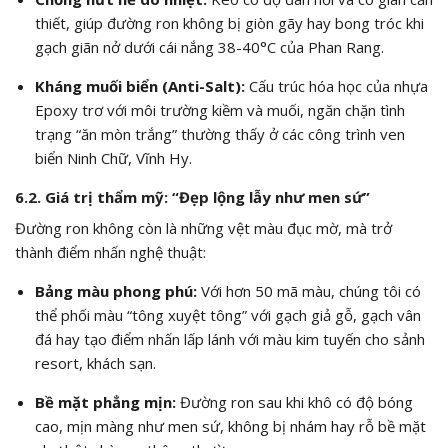
thiết, giúp đường ron không bị giòn gãy hay bong tróc khi
gạch giãn nở dưới cái nắng 38-40°C của Phan Rang.
Kháng muối biển (Anti-Salt):
Cấu trúc hóa học của nhựa
Epoxy trơ với môi trường kiềm và muối, ngăn chặn tình
trạng “ăn mòn trắng” thường thấy ở các công trình ven
biển Ninh Chữ, Vĩnh Hy.
6.2. Giá trị thẩm mỹ: “Đẹp lộng lẫy như men sứ”
Đường ron không còn là những vệt màu đục mờ, mà trở
thành điểm nhấn nghệ thuật:
Bảng màu phong phú:
Với hơn 50 mã màu, chúng tôi có
thể phối màu “tông xuyệt tông” với gạch giả gỗ, gạch vân
đá hay tạo điểm nhấn lấp lánh với màu kim tuyến cho sảnh
resort, khách sạn.
Bề mặt phẳng mịn:
Đường ron sau khi khô có độ bóng
cao, mịn màng như men sứ, không bị nhám hay rỗ bề mặt