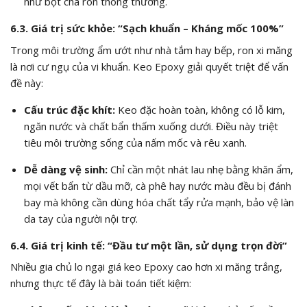
như bột chà ron thông thường.
6.3. Giá trị sức khỏe: “Sạch khuẩn – Kháng mốc 100%”
Trong môi trường ẩm ướt như nhà tắm hay bếp, ron xi măng
là nơi cư ngụ của vi khuẩn. Keo Epoxy giải quyết triệt để vấn
đề này:
Cấu trúc đặc khít:
Keo đặc hoàn toàn, không có lỗ kim,
ngăn nước và chất bẩn thấm xuống dưới. Điều này triệt
tiêu môi trường sống của nấm mốc và rêu xanh.
Dễ dàng vệ sinh:
Chỉ cần một nhát lau nhẹ bằng khăn ẩm,
mọi vết bẩn từ dầu mỡ, cà phê hay nước màu đều bị đánh
bay mà không cần dùng hóa chất tẩy rửa mạnh, bảo vệ làn
da tay của người nội trợ.
6.4. Giá trị kinh tế: “Đầu tư một lần, sử dụng trọn đời”
Nhiều gia chủ lo ngại giá keo Epoxy cao hơn xi măng trắng,
nhưng thực tế đây là bài toán tiết kiệm: