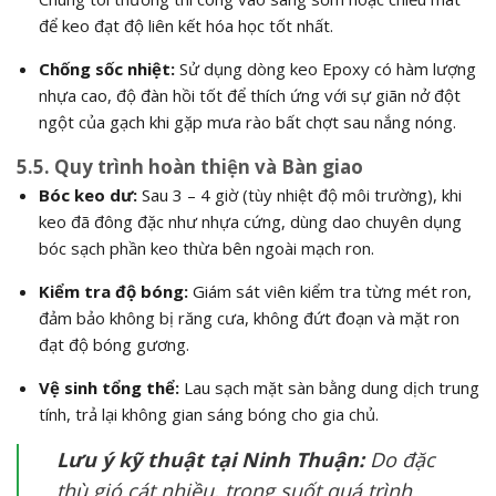
để keo đạt độ liên kết hóa học tốt nhất.
Chống sốc nhiệt:
Sử dụng dòng keo Epoxy có hàm lượng
nhựa cao, độ đàn hồi tốt để thích ứng với sự giãn nở đột
ngột của gạch khi gặp mưa rào bất chợt sau nắng nóng.
5.5. Quy trình hoàn thiện và Bàn giao
Bóc keo dư:
Sau 3 – 4 giờ (tùy nhiệt độ môi trường), khi
keo đã đông đặc như nhựa cứng, dùng dao chuyên dụng
bóc sạch phần keo thừa bên ngoài mạch ron.
Kiểm tra độ bóng:
Giám sát viên kiểm tra từng mét ron,
đảm bảo không bị răng cưa, không đứt đoạn và mặt ron
đạt độ bóng gương.
Vệ sinh tổng thể:
Lau sạch mặt sàn bằng dung dịch trung
tính, trả lại không gian sáng bóng cho gia chủ.
Lưu ý kỹ thuật tại Ninh Thuận:
Do đặc
thù gió cát nhiều, trong suốt quá trình