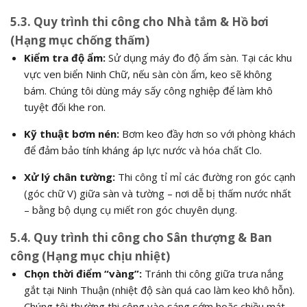
5.3. Quy trình thi công cho Nhà tắm & Hồ bơi
(Hạng mục chống thấm)
Kiểm tra độ ẩm:
Sử dụng máy đo độ ẩm sàn. Tại các khu
vực ven biển Ninh Chữ, nếu sàn còn ẩm, keo sẽ không
bám. Chúng tôi dùng máy sấy công nghiệp để làm khô
tuyệt đối khe ron.
Kỹ thuật bơm nén:
Bơm keo đầy hơn so với phòng khách
để đảm bảo tính kháng áp lực nước và hóa chất Clo.
Xử lý chân tường:
Thi công tỉ mỉ các đường ron góc cạnh
(góc chữ V) giữa sàn và tường – nơi dễ bị thấm nước nhất
– bằng bộ dụng cụ miết ron góc chuyên dụng.
5.4. Quy trình thi công cho Sân thượng & Ban
công (Hạng mục chịu nhiệt)
Chọn thời điểm “vàng”:
Tránh thi công giữa trưa nắng
gắt tại Ninh Thuận (nhiệt độ sàn quá cao làm keo khô hỗn).
Chúng tôi thường thi công vào sáng sớm hoặc chiều mát