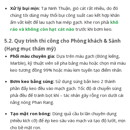
Xử lý bụi mịn:
Tại Ninh Thuận, gió cát rất nhiều, do đó
chúng tôi dùng máy thổi bụi công suất cao kết hợp khăn
ẩm vắt kiệt để lau sạch hai mép gạch. Khe ron phải
khô
ráo và không còn hạt cát nào
trước khi bơm keo.
5.2. Quy trình thi công cho Phòng khách & Sảnh
(Hạng mục thẩm mỹ)
Phối màu chuyên gia:
Dựa trên màu gạch (Bóng kiếng,
Marble), kỹ thuật viên sẽ pha bảng màu hoặc chọn mã màu
keo tương đồng 99% hoặc màu kim tuyến tạo điểm nhấn.
Bơm keo bằng súng:
Sử dụng súng bắn keo 2 thành
phần đẩy keo đều vào mạch gạch. Tốc độ di chuyển súng
phải đều để tránh bọt khí – tác nhân gây rỗng ron dưới cái
nắng nóng Phan Rang.
Tạo mặt ron bóng:
Dùng quả cầu bi lăn chuyên dụng
(nhiều kích cỡ) để ép keo sâu vào mạch và tạo độ lướt, mịn
cho bề mặt ron.