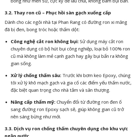
bóng như men sứ, cực kỳ dễ lau chùi, không bám bụi bẩn.
3.2. Thay ron cũ – Phục hồi sàn gạch xuống cấp
Dành cho các ngôi nhà tại Phan Rang có đường ron xi măng
đã bị đen, bong tróc hoặc thấm dột:
Công nghệ cắt ron không bụi:
Sử dụng máy cắt ron
chuyên dụng có bộ hút bụi công nghiệp, loại bỏ 100% ron
cũ mà không làm mẻ cạnh gạch hay gây bụi bẩn ra không
gian sống.
Xử lý chống thấm sâu:
Trước khi bơm keo Epoxy, chúng
tôi xử lý khô mạch gạch và gia cố các điểm yếu thấm nước,
đặc biệt quan trọng cho nhà tắm và sân thượng.
Nâng cấp thẩm mỹ:
Chuyển đổi từ đường ron đen ố
sang đường ron Epoxy sạch sẽ, giúp không gian cũ trở
nên sáng bừng như mới.
3.3. Dịch vụ ron chống thấm chuyên dụng cho khu vực
ngập nước