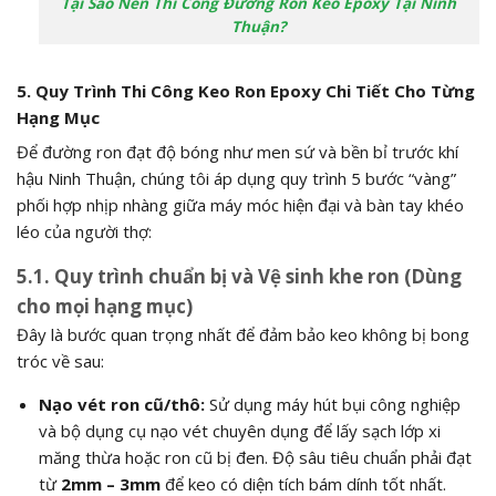
Tại Sao Nên Thi Công Đường Ron Keo Epoxy Tại Ninh
Thuận?
5. Quy Trình Thi Công Keo Ron Epoxy Chi Tiết Cho Từng
Hạng Mục
Để đường ron đạt độ bóng như men sứ và bền bỉ trước khí
hậu Ninh Thuận, chúng tôi áp dụng quy trình 5 bước “vàng”
phối hợp nhịp nhàng giữa máy móc hiện đại và bàn tay khéo
léo của người thợ:
5.1. Quy trình chuẩn bị và Vệ sinh khe ron (Dùng
cho mọi hạng mục)
Đây là bước quan trọng nhất để đảm bảo keo không bị bong
tróc về sau:
Nạo vét ron cũ/thô:
Sử dụng máy hút bụi công nghiệp
và bộ dụng cụ nạo vét chuyên dụng để lấy sạch lớp xi
măng thừa hoặc ron cũ bị đen. Độ sâu tiêu chuẩn phải đạt
từ
2mm – 3mm
để keo có diện tích bám dính tốt nhất.