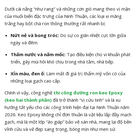
Dưới cái nắng “như rang” và những cơn gió mang theo vị mặn
của muối biển đặc trưng của Ninh Thuận, các loại xi măng
trắng hay bột chà ron thông thường rất nhanh bị:
Nứt nẻ và bong tróc:
Do sự co giãn nhiệt cực lớn giữa
ngày và đêm.
Thấm nước và nấm mốc:
Tạo điều kiện cho vi khuẩn phát
triển, gây mùi hôi khó chịu trong nhà tắm, nhà bếp.
Xỉn màu, đen ố:
Làm mất đi giá trị thẩm mỹ vốn có của
những loại gạch cao cấp.
Chính vì vậy, công nghệ
thi công đường ron keo Epoxy
(keo hai thành phần)
đã trở thành “vị cứu tinh” và là xu
hướng tất yếu cho các công trình hiện đại tại Ninh Thuận năm
2026. Keo Epoxy không chỉ đơn thuần là vật liệu lấp đầy mạch
gạch, mà là một lớp “áo giáp” bảo vệ sàn nhà, mang lại độ bền
vĩnh cửu và vẻ đẹp sang trọng, bóng mịn như men sứ.