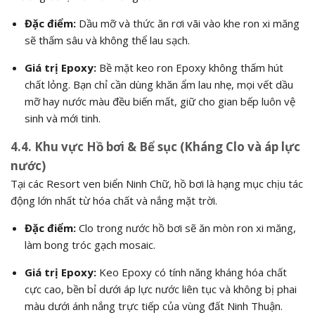
Đặc điểm:
Dầu mỡ và thức ăn rơi vãi vào khe ron xi măng
sẽ thấm sâu và không thể lau sạch.
Giá trị Epoxy:
Bề mặt keo ron Epoxy không thấm hút
chất lỏng. Bạn chỉ cần dùng khăn ẩm lau nhẹ, mọi vết dầu
mỡ hay nước màu đều biến mất, giữ cho gian bếp luôn vệ
sinh và mới tinh.
4.4. Khu vực Hồ bơi & Bể sục (Kháng Clo và áp lực
nước)
Tại các Resort ven biển Ninh Chữ, hồ bơi là hạng mục chịu tác
động lớn nhất từ hóa chất và nắng mặt trời.
Đặc điểm:
Clo trong nước hồ bơi sẽ ăn mòn ron xi măng,
làm bong tróc gạch mosaic.
Giá trị Epoxy:
Keo Epoxy có tính năng kháng hóa chất
cực cao, bền bỉ dưới áp lực nước liên tục và không bị phai
màu dưới ánh nắng trực tiếp của vùng đất Ninh Thuận.