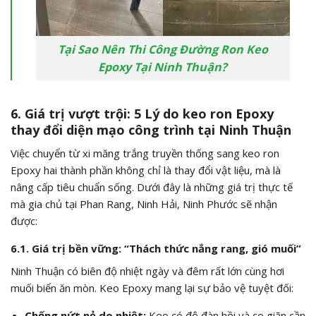
Tại Sao Nên Thi Công Đường Ron Keo
Epoxy Tại Ninh Thuận?
6. Giá trị vượt trội: 5 Lý do keo ron Epoxy
thay đổi diện mạo công trình tại Ninh Thuận
Việc chuyển từ xi măng trắng truyền thống sang keo ron
Epoxy hai thành phần không chỉ là thay đổi vật liệu, mà là
nâng cấp tiêu chuẩn sống. Dưới đây là những giá trị thực tế
mà gia chủ tại Phan Rang, Ninh Hải, Ninh Phước sẽ nhận
được:
6.1. Giá trị bền vững: “Thách thức nắng rang, gió muối”
Ninh Thuận có biên độ nhiệt ngày và đêm rất lớn cùng hơi
muối biển ăn mòn. Keo Epoxy mang lại sự bảo vệ tuyệt đối:
Chống nứt nẻ do nhiệt:
Keo có độ đàn hồi và co giãn cần