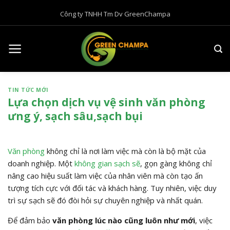
B
Công ty TNHH Tm Dv GreenChampa
ỏ
q
u
a
n
ộ
TIN TỨC MỚI
i
Lựa chọn dịch vụ vệ sinh văn phòng
d
ưng ý, sạch sâu,sạch bụi
u
n
g
Văn phòng
không chỉ là nơi làm việc mà còn là bộ mặt của
doanh nghiệp. Một
không gian sạch sẽ
, gọn gàng không chỉ
nâng cao hiệu suất làm việc của nhân viên mà còn tạo ấn
tượng tích cực với đối tác và khách hàng. Tuy nhiên, việc duy
trì sự sạch sẽ đó đòi hỏi sự chuyên nghiệp và nhất quán.
Để đảm bảo
văn phòng lúc
nào
cũng luôn như mới
, việc