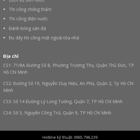
Thi công chống thấm
Thi công điện nước
Đánh bóng sàn đá
Đu dây thi công mặt ngoài tòa nhà
Địa chỉ
CS1: 71/8A Đường Số 8, Phường Trường Thọ, Quận Thủ Đức, TP
Hồ Chí Minh
CS2: Đường Số 19, Nguyễn Duy Hiệu, An Phú, Quận 2, Tp Hồ Chí
Minh
CS3: Số 14 Đường Lý Long Tường, Quận 7, TP Hồ Chí Minh
CS4: Số 5, Nguyễn Công Trứ, Quận 9, TP Hồ Chí Minh
CS5: Trấn Hậu Nghĩa, Huyện Đức Hoà, Tỉnh Long An, TP Hồ Chí
Minh
Hotline kỹ thuật: 0965.796.239