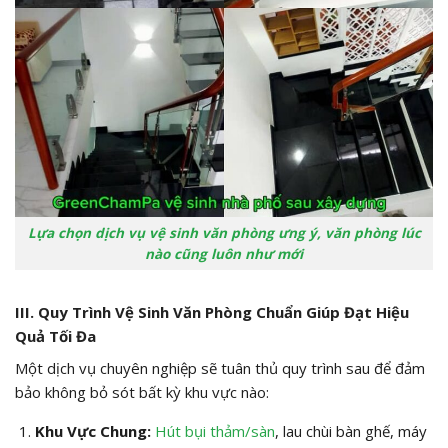
Lựa chọn dịch vụ vệ sinh văn phòng ưng ý, văn phòng lúc
nào cũng luôn như mới
III. Quy Trình Vệ Sinh Văn Phòng Chuẩn Giúp Đạt Hiệu
Quả Tối Đa
Một dịch vụ chuyên nghiệp sẽ tuân thủ quy trình sau để đảm
bảo không bỏ sót bất kỳ khu vực nào:
Khu Vực Chung:
Hút bụi thảm/sàn
, lau chùi bàn ghế, máy