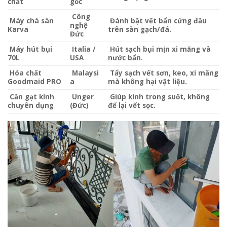
chất
gốc
Công
Máy chà sàn
Đánh bật vết bẩn cứng đầu
nghệ
Karva
trên sàn gạch/đá.
Đức
Máy hút bụi
Italia /
Hút sạch bụi mịn xi măng và
70L
USA
nước bẩn.
Hóa chất
Malaysi
Tẩy sạch vết sơn, keo, xi măng
Goodmaid PRO
a
mà không hại vật liệu.
Cần gạt kính
Unger
Giúp kính trong suốt, không
chuyên dụng
(Đức)
để lại vết sọc.