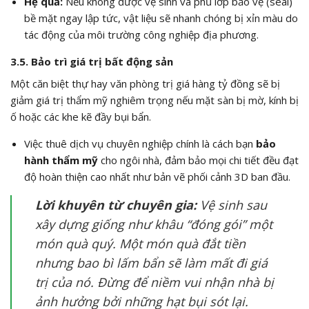
Hệ quả:
Nếu không được vệ sinh và phủ lớp bảo vệ (seal)
bề mặt ngay lập tức, vật liệu sẽ nhanh chóng bị xỉn màu do
tác động của môi trường công nghiệp địa phương.
3.5. Bảo trì giá trị bất động sản
Một căn biệt thự hay văn phòng trị giá hàng tỷ đồng sẽ bị
giảm giá trị thẩm mỹ nghiêm trọng nếu mặt sàn bị mờ, kính bị
ố hoặc các khe kẽ đầy bụi bẩn.
Việc thuê dịch vụ chuyên nghiệp chính là cách bạn
bảo
hành thẩm mỹ
cho ngôi nhà, đảm bảo mọi chi tiết đều đạt
độ hoàn thiện cao nhất như bản vẽ phối cảnh 3D ban đầu.
Lời khuyên từ chuyên gia:
Vệ sinh sau
xây dựng giống như khâu “đóng gói” một
món quà quý. Một món quà đắt tiền
nhưng bao bì lấm bẩn sẽ làm mất đi giá
trị của nó. Đừng để niềm vui nhận nhà bị
ảnh hưởng bởi những hạt bụi sót lại.