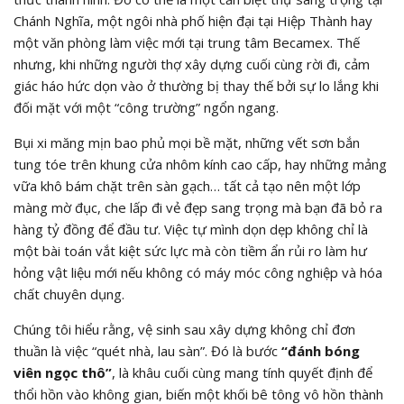
Chánh Nghĩa, một ngôi nhà phố hiện đại tại Hiệp Thành hay
một văn phòng làm việc mới tại trung tâm Becamex. Thế
nhưng, khi những người thợ xây dựng cuối cùng rời đi, cảm
giác háo hức dọn vào ở thường bị thay thế bởi sự lo lắng khi
đối mặt với một “công trường” ngổn ngang.
Bụi xi măng mịn bao phủ mọi bề mặt, những vết sơn bắn
tung tóe trên khung cửa nhôm kính cao cấp, hay những mảng
vữa khô bám chặt trên sàn gạch… tất cả tạo nên một lớp
màng mờ đục, che lấp đi vẻ đẹp sang trọng mà bạn đã bỏ ra
hàng tỷ đồng để đầu tư. Việc tự mình dọn dẹp không chỉ là
một bài toán vắt kiệt sức lực mà còn tiềm ẩn rủi ro làm hư
hỏng vật liệu mới nếu không có máy móc công nghiệp và hóa
chất chuyên dụng.
Chúng tôi hiểu rằng, vệ sinh sau xây dựng không chỉ đơn
thuần là việc “quét nhà, lau sàn”. Đó là bước
“đánh bóng
viên ngọc thô”
, là khâu cuối cùng mang tính quyết định để
thổi hồn vào không gian, biến một khối bê tông vô hồn thành