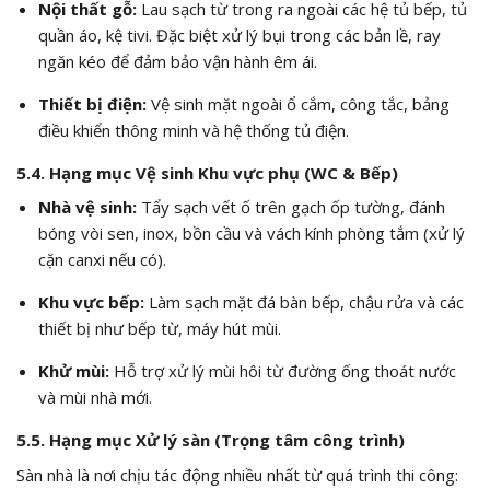
Nội thất gỗ:
Lau sạch từ trong ra ngoài các hệ tủ bếp, tủ
quần áo, kệ tivi. Đặc biệt xử lý bụi trong các bản lề, ray
ngăn kéo để đảm bảo vận hành êm ái.
Thiết bị điện:
Vệ sinh mặt ngoài ổ cắm, công tắc, bảng
điều khiển thông minh và hệ thống tủ điện.
5.4. Hạng mục Vệ sinh Khu vực phụ (WC & Bếp)
Nhà vệ sinh:
Tẩy sạch vết ố trên gạch ốp tường, đánh
bóng vòi sen, inox, bồn cầu và vách kính phòng tắm (xử lý
cặn canxi nếu có).
Khu vực bếp:
Làm sạch mặt đá bàn bếp, chậu rửa và các
thiết bị như bếp từ, máy hút mùi.
Khử mùi:
Hỗ trợ xử lý mùi hôi từ đường ống thoát nước
và mùi nhà mới.
5.5. Hạng mục Xử lý sàn (Trọng tâm công trình)
Sàn nhà là nơi chịu tác động nhiều nhất từ quá trình thi công: