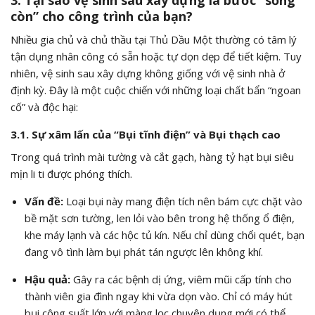
3. Tại sao vệ sinh sau xây dựng là bước “sống
còn” cho công trình của bạn?
Nhiều gia chủ và chủ thầu tại Thủ Dầu Một thường có tâm lý
tận dụng nhân công có sẵn hoặc tự dọn dẹp để tiết kiệm. Tuy
nhiên, vệ sinh sau xây dựng không giống với vệ sinh nhà ở
định kỳ. Đây là một cuộc chiến với những loại chất bẩn “ngoan
cố” và độc hại:
3.1. Sự xâm lấn của “Bụi tĩnh điện” và Bụi thạch cao
Trong quá trình mài tường và cắt gạch, hàng tỷ hạt bụi siêu
mịn li ti được phóng thích.
Vấn đề:
Loại bụi này mang điện tích nên bám cực chặt vào
bề mặt sơn tường, len lỏi vào bên trong hệ thống ổ điện,
khe máy lạnh và các hộc tủ kín. Nếu chỉ dùng chổi quét, bạn
đang vô tình làm bụi phát tán ngược lên không khí.
Hậu quả:
Gây ra các bệnh dị ứng, viêm mũi cấp tính cho
thành viên gia đình ngay khi vừa dọn vào. Chỉ có máy hút
bụi công suất lớn với màng lọc chuyên dụng mới có thể