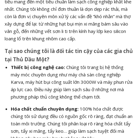
tiêu mang đến một tiêu chuẩn làm sạch công nghiệp khắt khe
nhất. Chúng tôi không chỉ đơn thuần là dọn dẹp rác thải, mà
còn là đơn vị chuyên môn xử lý các vấn đề “khó nhằn” mà thợ
xây dựng để lại: từ những hạt bụi mịn xi măng bám sâu vào
vân gỗ, đến những vết sơn li ti trên kính hay lớp keo silicon
loang lổ trên khung nhôm cao cấp.
Tại sao chúng tôi là đối tác tin cậy của các gia chủ
tại Thủ Dầu Một?
Thiết bị công nghệ cao:
Chúng tôi trang bị hệ thống
máy móc chuyên dụng như máy chà sàn công nghiệp
Karva, máy hút bụi công suất lớn 3000W và máy phun rửa
áp lực cao. Điều này giúp làm sạch sâu ở những nơi mà
phương pháp thủ công không thể chạm tới.
Hóa chất chuẩn chuyên dụng:
100% hóa chất được
chúng tôi sử dụng đều có nguồn gốc rõ ràng, đạt chuẩn an
toàn môi trường. Chúng tôi phân loại rõ ràng hóa chất tẩy
sơn, tẩy xi măng, tẩy keo… giúp làm sạch tuyệt đối mà