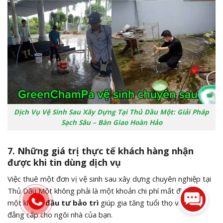
Dịch Vụ Vệ Sinh Sau Xây Dựng Tại Thủ Dầu Một: Giải Pháp
Sạch Sâu – Bàn Giao Hoàn Hảo
7. Những giá trị thực tế khách hàng nhận
được khi tin dùng dịch vụ
Việc thuê một đơn vị vệ sinh sau xây dựng chuyên nghiệp tại
Thủ Dầu Một không phải là một khoản chi phí mất đi, mà là
một khoản
đầu tư bảo trì
giúp gia tăng tuổi thọ và vẻ đẹp
đẳng cấp cho ngôi nhà của bạn.