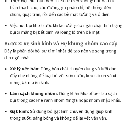
Thực hiện hút bụi theo chiều từ trên xuống: bắt đầu từ
trần thạch cao, các đường gờ phào chỉ, hệ thống đèn
chùm, quạt trần, rồi đến các bề mặt tường và ổ điện.
Việc hút bụi khô trước khi lau ướt giúp ngăn chặn tình trạng
bụi xi măng bị bết dính và loang lổ trên bề mặt.
Bước 3: Vệ sinh kính và Hệ khung nhôm cao cấp
Đây là phần đòi hỏi sự tỉ mỉ nhất để tạo nên vẻ sang trọng
cho ngôi nhà:
Xử lý vết bẩn:
Dùng hóa chất chuyên dụng và lưỡi dao
đẩy nhẹ nhàng để loại bỏ vết sơn nước, keo silicon và xi
măng bám trên kính.
Làm sạch khung nhôm:
Dùng khăn Microfiber lau sạch
bụi trong các khe rãnh nhôm Xingfa hoặc nhôm nhập khẩu.
Gạt kính:
Sử dụng bộ gạt kính chuyên dụng giúp kính
trong suốt, sáng bóng và không để lại vết vằn vện.