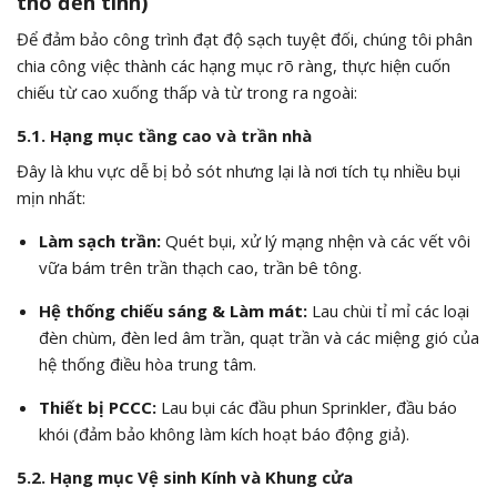
thô đến tinh)
Để đảm bảo công trình đạt độ sạch tuyệt đối, chúng tôi phân
chia công việc thành các hạng mục rõ ràng, thực hiện cuốn
chiếu từ cao xuống thấp và từ trong ra ngoài:
5.1. Hạng mục tầng cao và trần nhà
Đây là khu vực dễ bị bỏ sót nhưng lại là nơi tích tụ nhiều bụi
mịn nhất:
Làm sạch trần:
Quét bụi, xử lý mạng nhện và các vết vôi
vữa bám trên trần thạch cao, trần bê tông.
Hệ thống chiếu sáng & Làm mát:
Lau chùi tỉ mỉ các loại
đèn chùm, đèn led âm trần, quạt trần và các miệng gió của
hệ thống điều hòa trung tâm.
Thiết bị PCCC:
Lau bụi các đầu phun Sprinkler, đầu báo
khói (đảm bảo không làm kích hoạt báo động giả).
5.2. Hạng mục Vệ sinh Kính và Khung cửa