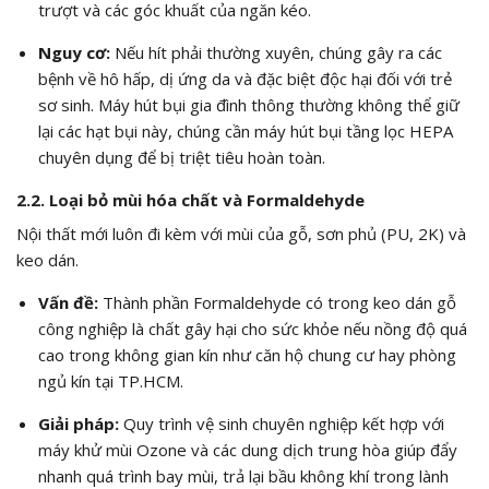
trượt và các góc khuất của ngăn kéo.
Nguy cơ:
Nếu hít phải thường xuyên, chúng gây ra các
bệnh về hô hấp, dị ứng da và đặc biệt độc hại đối với trẻ
sơ sinh. Máy hút bụi gia đình thông thường không thể giữ
lại các hạt bụi này, chúng cần máy hút bụi tầng lọc HEPA
chuyên dụng để bị triệt tiêu hoàn toàn.
2.2. Loại bỏ mùi hóa chất và Formaldehyde
Nội thất mới luôn đi kèm với mùi của gỗ, sơn phủ (PU, 2K) và
keo dán.
Vấn đề:
Thành phần Formaldehyde có trong keo dán gỗ
công nghiệp là chất gây hại cho sức khỏe nếu nồng độ quá
cao trong không gian kín như căn hộ chung cư hay phòng
ngủ kín tại TP.HCM.
Giải pháp:
Quy trình vệ sinh chuyên nghiệp kết hợp với
máy khử mùi Ozone và các dung dịch trung hòa giúp đẩy
nhanh quá trình bay mùi, trả lại bầu không khí trong lành