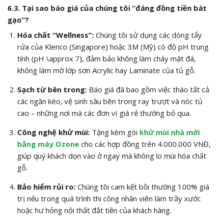
6.3. Tại sao báo giá của chúng tôi “đáng đồng tiền bát
gạo”?
Hóa chất “Wellness”:
Chúng tôi sử dụng các dòng tẩy
rửa của Klenco (Singapore) hoặc 3M (Mỹ) có độ pH trung
tính (
pH \approx 7
), đảm bảo không làm cháy mặt đá,
không làm mờ lớp sơn Acrylic hay Laminate của tủ gỗ.
Sạch từ bên trong:
Báo giá đã bao gồm việc tháo tất cả
các ngăn kéo, vệ sinh sâu bên trong ray trượt và nóc tủ
cao – những nơi mà các đơn vị giá rẻ thường bỏ qua.
Công nghệ khử mùi:
Tặng kèm gói
khử mùi nhà mới
bằng máy Ozone
cho các hợp đồng trên 4.000.000 VNĐ,
giúp quý khách dọn vào ở ngay mà không lo mùi hóa chất
gỗ.
Bảo hiểm rủi ro:
Chúng tôi cam kết bồi thường 100% giá
trị nếu trong quá trình thi công nhân viên làm trầy xước
hoặc hư hỏng nội thất đắt tiền của khách hàng.