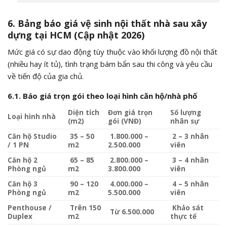
6. Bảng báo giá vệ sinh nội thất nhà sau xây
dựng tại HCM (Cập nhật 2026)
Mức giá có sự dao động tùy thuộc vào khối lượng đồ nội thất
(nhiều hay ít tủ), tình trạng bám bẩn sau thi công và yêu cầu
về tiến độ của gia chủ.
6.1. Báo giá trọn gói theo loại hình căn hộ/nhà phố
Diện tích
Đơn giá trọn
Số lượng
Loại hình nhà
(m2)
gói (VNĐ)
nhân sự
Căn hộ Studio
35 – 50
1.800.000 –
2 – 3 nhân
/ 1 PN
m2
2.500.000
viên
Căn hộ 2
65 – 85
2.800.000 –
3 – 4 nhân
Phòng ngủ
m2
3.800.000
viên
Căn hộ 3
90 – 120
4.000.000 –
4 – 5 nhân
Phòng ngủ
m2
5.500.000
viên
Penthouse /
Trên 150
Khảo sát
Từ 6.500.000
Duplex
m2
thực tế