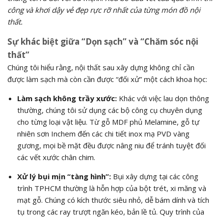
công và khơi dậy vẻ đẹp rực rỡ nhất của từng món đồ nội
thất.
Sự khác biệt giữa “Dọn sạch” và “Chăm sóc nội
thất”
Chúng tôi hiểu rằng, nội thất sau xây dựng không chỉ cần
được làm sạch mà còn cần được “đối xử” một cách khoa học:
Làm sạch không trầy xước:
Khác với việc lau dọn thông
thường, chúng tôi sử dụng các bộ công cụ chuyên dụng
cho từng loại vật liệu. Từ gỗ MDF phủ Melamine, gỗ tự
nhiên sơn Inchem đến các chi tiết inox mạ PVD vàng
gương, mọi bề mặt đều được nâng niu để tránh tuyệt đối
các vết xước chân chim.
Xử lý bụi mịn “tàng hình”:
Bụi xây dựng tại các công
trình TPHCM thường là hỗn hợp của bột trét, xi măng và
mạt gỗ. Chúng có kích thước siêu nhỏ, dễ bám dính và tích
tụ trong các ray trượt ngăn kéo, bản lề tủ. Quy trình của