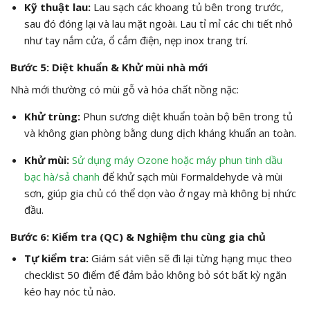
Kỹ thuật lau:
Lau sạch các khoang tủ bên trong trước,
sau đó đóng lại và lau mặt ngoài. Lau tỉ mỉ các chi tiết nhỏ
như tay nắm cửa, ổ cắm điện, nẹp inox trang trí.
Bước 5: Diệt khuẩn & Khử mùi nhà mới
Nhà mới thường có mùi gỗ và hóa chất nồng nặc:
Khử trùng:
Phun sương diệt khuẩn toàn bộ bên trong tủ
và không gian phòng bằng dung dịch kháng khuẩn an toàn.
Khử mùi:
Sử dụng máy Ozone hoặc máy phun tinh dầu
bạc hà/sả chanh
để khử sạch mùi Formaldehyde và mùi
sơn, giúp gia chủ có thể dọn vào ở ngay mà không bị nhức
đầu.
Bước 6: Kiểm tra (QC) & Nghiệm thu cùng gia chủ
Tự kiểm tra:
Giám sát viên sẽ đi lại từng hạng mục theo
checklist 50 điểm để đảm bảo không bỏ sót bất kỳ ngăn
kéo hay nóc tủ nào.