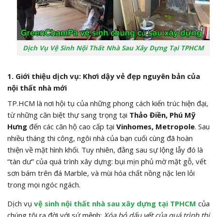
Dịch Vụ Vệ Sinh Nội Thất Nhà Sau Xây Dựng Tại TPHCM
1. Giới thiệu dịch vụ: Khơi dậy vẻ đẹp nguyên bản của
nội thất nhà mới
TP.HCM là nơi hội tụ của những phong cách kiến trúc hiện đại,
từ những căn biệt thự sang trọng tại
Thảo Điền, Phú Mỹ
Hưng
đến các căn hộ cao cấp tại
Vinhomes, Metropole
. Sau
nhiều tháng thi công, ngôi nhà của bạn cuối cùng đã hoàn
thiện về mặt hình khối. Tuy nhiên, đằng sau sự lộng lẫy đó là
“tàn dư” của quá trình xây dựng: bụi mịn phủ mờ mặt gỗ, vết
sơn bám trên đá Marble, và mùi hóa chất nồng nặc len lỏi
trong mọi ngóc ngách.
Dịch vụ
vệ sinh nội thất nhà sau xây dựng tại TPHCM
của
chúng tôi ra đời với sứ mệnh:
Xóa bỏ dấu vết của quá trình thi