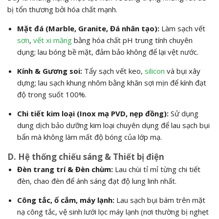
bị tổn thương bởi hóa chất mạnh.
Mặt đá (Marble, Granite, Đá nhân tạo):
Làm sạch vết
sơn
,
vết xi măng
bằng hóa chất pH trung tính chuyên
dụng; lau bóng bề mặt, đảm bảo không để lại vệt nước.
Kính & Gương soi:
Tẩy sạch vết keo,
silicon
và bụi xây
dựng; lau sạch khung nhôm bằng khăn sợi mịn để kính đạt
độ trong suốt 100%.
Chi tiết kim loại (Inox mạ PVD, nẹp đồng):
Sử dụng
dung dịch bảo dưỡng kim loại chuyên dụng để lau sạch bụi
bẩn mà không làm mất độ bóng của lớp mạ.
D. Hệ thống chiếu sáng & Thiết bị điện
Đèn trang trí & Đèn chùm:
Lau chùi tỉ mỉ từng chi tiết
đèn, chao đèn để ánh sáng đạt độ lung linh nhất.
Công tắc, ổ cắm, máy lạnh:
Lau sạch bụi bám trên mặt
nạ công tắc, vệ sinh lưới lọc máy lạnh (nơi thường bị nghẹt