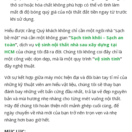
thô sơ hoặc hóa chất không phù hợp có thể vô tình làm
mất đi độ bóng quý giá của nội thất đắt tiền ngay từ trước
khi sử dụng.
Hiểu được rằng Quý khách không chỉ cần một ngôi nhà “sạch
bề mặt” mà cần một không gian
“
Sạch tinh khôi – Sạch an
toàn
“
, dịch vụ
vệ sinh nội thất nhà sau xây dựng tại
HCM
của chúng tôi đã ra đời. Chúng tôi không coi đây chỉ là
một công việc dọn dẹp, mà là một quy trình
“
vệ sinh tinh
“
đầy nghệ thuật.
Với sự kết hợp giữa máy móc hiện đại và đôi bàn tay tỉ mỉ của
những kỹ thuật viên am hiểu vật liệu, chúng tôi sẽ thay bạn
đánh bay những vết bẩn cứng đầu nhất, trả lại vẻ đẹp nguyên
bản và mùi hương nhẹ nhàng cho từng mét vuông nội thất.
Hãy để chúng tôi hoàn thiện nốt mảnh ghép cuối cùng, để
ngày chuyển về nhà mới của bạn trở nên trọn vẹn và nhẹ
nhàng hơn bao giờ hết.
MỤC LỤC: