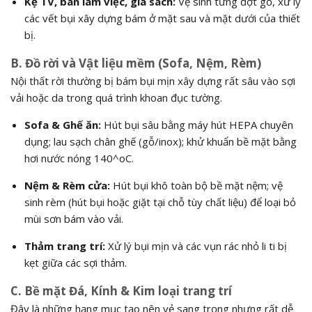
Kệ TV, bàn làm việc, giá sách:
Vệ sinh từng đợt gỗ, xử lý
các vết bụi xây dựng bám ở mặt sau và mặt dưới của thiết
bị.
B. Đồ rời và Vật liệu mềm (Sofa, Nệm, Rèm)
Nội thất rời thường bị bám bụi mịn xây dựng rất sâu vào sợi
vải hoặc da trong quá trình khoan đục tường.
Sofa & Ghế ăn:
Hút bụi sâu bằng máy hút HEPA chuyên
dụng; lau sạch chân ghế (gỗ/inox); khử khuẩn bề mặt bằng
hơi nước nóng
140^oC
.
Nệm & Rèm cửa:
Hút bụi khô toàn bộ bề mặt nệm; vệ
sinh rèm (hút bụi hoặc giặt tại chỗ tùy chất liệu) để loại bỏ
mùi sơn bám vào vải.
Thảm trang trí:
Xử lý bụi mịn và các vụn rác nhỏ li ti bị
kẹt giữa các sợi thảm.
C. Bề mặt Đá, Kính & Kim loại trang trí
Đây là những hạng mục tạo nên vẻ sang trọng nhưng rất dễ