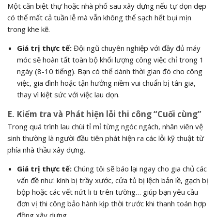
Một căn biệt thự hoặc nhà phố sau xây dựng nếu tự dọn dẹp
có thể mất cả tuần lễ mà vẫn không thể sạch hết bụi mịn
trong khe kẽ.
Giá trị thực tế:
Đội ngũ chuyên nghiệp với đầy đủ máy
móc sẽ hoàn tất toàn bộ khối lượng công việc chỉ trong 1
ngày (8-10 tiếng).
Bạn có thể dành thời gian đó cho công
việc,
gia đình hoặc tận hưởng niềm vui chuẩn bị tân gia,
thay vì kiệt sức với việc lau dọn.
E. Kiểm tra và Phát hiện lỗi thi công “Cuối cùng”
Trong quá trình lau chùi tỉ mỉ từng ngóc ngách,
nhân viên vệ
sinh thường là người đầu tiên phát hiện ra các lỗi kỹ thuật từ
phía nhà thầu xây dựng.
Giá trị thực tế:
Chúng tôi sẽ báo lại ngay cho gia chủ các
vấn đề như: kính bị trầy xước, cửa tủ bị lệch bản lề, gạch bị
bộp hoặc các vết nứt li ti trên tường… giúp bạn yêu cầu
đơn vị thi công bảo hành kịp thời trước khi thanh toán hợp
đồng xây dựng.