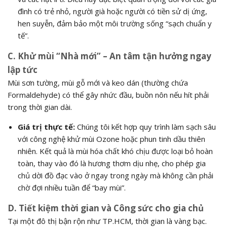
đình có trẻ nhỏ,
người già hoặc người có tiền sử dị ứng,
hen suyễn,
đảm bảo một môi trường sống “sạch chuẩn y
tế”.
C. Khử mùi “Nhà mới” – An tâm tận hưởng ngay
lập tức
Mùi sơn tường,
mùi gỗ mới và keo dán (thường chứa
Formaldehyde) có thể gây nhức đầu,
buồn nôn nếu hít phải
trong thời gian dài.
Giá trị thực tế:
Chúng tôi kết hợp quy trình làm sạch sâu
với công nghệ khử mùi Ozone hoặc phun tinh dầu thiên
nhiên.
Kết quả là mùi hóa chất khó chịu được loại bỏ hoàn
toàn,
thay vào đó là hương thơm dịu nhẹ,
cho phép gia
chủ dời đồ đạc vào ở ngay trong ngày mà không cần phải
chờ đợi nhiều tuần để “bay mùi”.
D. Tiết kiệm thời gian và Công sức cho gia chủ
Tại một đô thị bận rộn như TP.
HCM,
thời gian là vàng bạc.