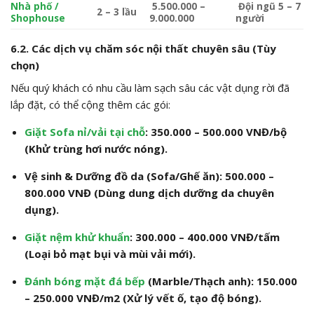
Nhà phố /
5.500.000 –
Đội ngũ 5 – 7
2 – 3 lầu
Shophouse
9.000.000
người
6.2. Các dịch vụ chăm sóc nội thất chuyên sâu (Tùy
chọn)
Nếu quý khách có nhu cầu làm sạch sâu các vật dụng rời đã
lắp đặt, có thể cộng thêm các gói:
Giặt Sofa nỉ/vải tại chỗ
:
350.000 – 500.000 VNĐ/bộ
(Khử trùng hơi nước nóng).
Vệ sinh & Dưỡng đồ da (Sofa/Ghế ăn):
500.000 –
800.000 VNĐ (Dùng dung dịch dưỡng da chuyên
dụng).
Giặt nệm khử khuẩn
:
300.000 – 400.000 VNĐ/tấm
(Loại bỏ mạt bụi và mùi vải mới).
Đánh bóng mặt đá bếp
(Marble/Thạch anh):
150.000
– 250.000 VNĐ/
m2
(Xử lý vết ố, tạo độ bóng).