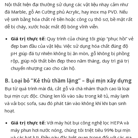
Nội thất hiện đại thường sử dụng các vật liệu nhạy cảm như
đá Marble,
gỗ An Cường phủ Acrylic,
hay inox mạ PVD.
Nếu
vệ sinh bằng hóa chất rẻ tiền hoặc công cụ thô sơ,
bề mặt rất
dễ bị cháy,
xước hoặc mất độ bóng vĩnh viễn.
Giá trị thực tế:
Quy trình của chúng tôi giúp “phục hồi” vẻ
đẹp ban đầu của vật liệu.
Việc sử dụng hóa chất đúng độ
pH giúp đá tự nhiên không bị ăn mòn,
gỗ không bị phồng
rộp,
giúp nội thất bền đẹp theo năm tháng,
duy trì giá trị
chuyển nhượng cao cho căn hộ.
B. Loại bỏ “Kẻ thù thầm lặng” – Bụi mịn xây dựng
Bụi từ quá trình mài đá,
cắt gỗ và chà nhám thạch cao là loại
bụi mịn cực độc.
Chúng len lỏi vào sâu trong kẽ tủ,
máy lạnh
và vải bọc sofa,
sau đó phát tán vào không khí khi bạn sinh
hoạt.
Giá trị thực tế:
Với máy hút bụi công nghệ lọc HEPA và
máy phun hơi nước nóng,
chúng tôi triệt tiêu 99% bụi mịn
và các hạt li ti.
Điều này đặc biệt quan trọng đối với các gia