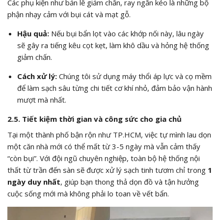
Các phụ kiện như bản lề giảm chấn, ray ngăn kéo là những bộ
phận nhạy cảm với bụi cát và mạt gỗ.
Hậu quả:
Nếu bụi bẩn lọt vào các khớp nối này, lâu ngày
sẽ gây ra tiếng kêu cọt kẹt, làm khô dầu và hỏng hệ thống
giảm chấn.
Cách xử lý:
Chúng tôi sử dụng máy thổi áp lực và cọ mềm
để làm sạch sâu từng chi tiết cơ khí nhỏ, đảm bảo vận hành
mượt mà nhất.
2.5. Tiết kiệm thời gian và công sức cho gia chủ
Tại một thành phố bận rộn như TP.HCM, việc tự mình lau dọn
một căn nhà mới có thể mất từ 3-5 ngày mà vẫn cảm thấy
“còn bụi”. Với đội ngũ chuyên nghiệp, toàn bộ hệ thống nội
thất từ trần đến sàn sẽ được xử lý sạch tinh tươm chỉ trong
1
ngày duy nhất
, giúp bạn thong thả dọn đồ và tận hưởng
cuộc sống mới mà không phải lo toan về vết bẩn.