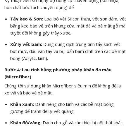
Kỹ thuật viên sử dụng bộ dụng cụ chuyên dụng (sủi nhựa,
hóa chất bóc tách chuyên dụng) để:
Tẩy keo & Sơn:
Loại bỏ vết Silicon thừa, vết sơn dăm, vết
băng keo bảo vệ trên khung cửa, mặt đá và bề mặt gỗ mà
tuyệt đối không gây trầy xước.
Xử lý vết bám:
Dùng dung dịch trung tính tẩy sạch vết
bút mực, dấu vân tay và bụi bẩn bám dính trên các bề mặt
bóng (Acrylic, kính).
Bước 4: Lau tinh bằng phương pháp khăn đa màu
(Microfiber)
Chúng tôi sử dụng khăn Microfiber siêu mịn để không để lại
xơ vải và bảo vệ bề mặt:
Khăn xanh:
Dành riêng cho kính và các bề mặt bóng
gương để tránh để lại vết quầng.
Khăn đỏ/vàng:
Dành cho gỗ và các thiết bị nội thất khác.