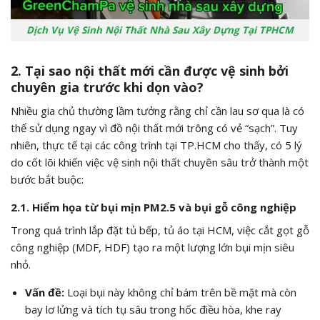
Dịch Vụ Vệ Sinh Nội Thất Nhà Sau Xây Dựng Tại TPHCM
2. Tại sao nội thất mới cần được vệ sinh bởi
chuyên gia trước khi dọn vào?
Nhiều gia chủ thường lầm tưởng rằng chỉ cần lau sơ qua là có
thể sử dụng ngay vì đồ nội thất mới trông có vẻ “sạch”. Tuy
nhiên, thực tế tại các công trình tại TP.HCM cho thấy, có 5 lý
do cốt lõi khiến việc vệ sinh nội thất chuyên sâu trở thành một
bước bắt buộc:
2.1. Hiểm họa từ bụi mịn PM2.5 và bụi gỗ công nghiệp
Trong quá trình lắp đặt tủ bếp, tủ áo tại HCM, việc cắt gọt gỗ
công nghiệp (MDF, HDF) tạo ra một lượng lớn bụi mịn siêu
nhỏ.
Vấn đề:
Loại bụi này không chỉ bám trên bề mặt mà còn
bay lơ lửng và tích tụ sâu trong hốc điều hòa, khe ray