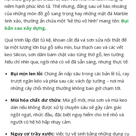
niềm hạnh phúc khó tả. Thế nhưng, đằng sau vẻ hào nhoáng
của những món đồ gỗ sang trọng hay những mặt đá Marble
tinh xảo, thường ẩn chứa một “kẻ thù vô hình” mang tên:
Bụi
bẩn sau xây dựng
.
Quá trình lắp đặt tủ kệ, khoan cắt đá và sơn sửa nội thất để
lại một lượng lớn bụi gỗ siêu mịn, bụi thạch cao và các vết
keo Silicon, sơn dăm bám chặt vào từng thớ gỗ, len tường.
Nếu chỉ nhìn qua, ngôi nhà có vẻ đã sẵn sàng, nhưng thực tế:
Bụi mịn len lỏi:
Chúng ẩn nấp sâu trong các bản lề tủ, ray
trượt ngăn kéo và phía sau các vách ốp tường – nơi mà
những cây chổi thông thường không bao giờ chạm tới.
Mùi hóa chất dư thừa:
Mùi gỗ mới, mùi sơn và mùi keo
dán nếu không được xử lý chuyên sâu sẽ gây cảm giác
ngột ngạt, nhức đầu, đặc biệt nguy hiểm cho trẻ nhỏ và
người có hệ hô hấp nhạy cảm.
Nguy cơ trầy xước:
Việc tự vệ sinh bằng những dụng cụ