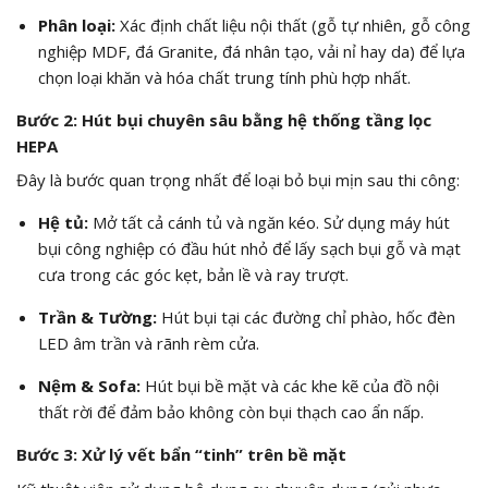
Phân loại:
Xác định chất liệu nội thất (gỗ tự nhiên, gỗ công
nghiệp MDF, đá Granite, đá nhân tạo, vải nỉ hay da) để lựa
chọn loại khăn và hóa chất trung tính phù hợp nhất.
Bước 2: Hút bụi chuyên sâu bằng hệ thống tầng lọc
HEPA
Đây là bước quan trọng nhất để loại bỏ bụi mịn sau thi công:
Hệ tủ:
Mở tất cả cánh tủ và ngăn kéo. Sử dụng máy hút
bụi công nghiệp có đầu hút nhỏ để lấy sạch bụi gỗ và mạt
cưa trong các góc kẹt, bản lề và ray trượt.
Trần & Tường:
Hút bụi tại các đường chỉ phào, hốc đèn
LED âm trần và rãnh rèm cửa.
Nệm & Sofa:
Hút bụi bề mặt và các khe kẽ của đồ nội
thất rời để đảm bảo không còn bụi thạch cao ẩn nấp.
Bước 3: Xử lý vết bẩn “tinh” trên bề mặt