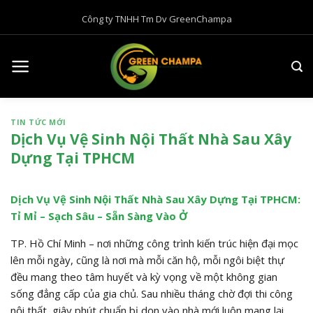
B
Công ty TNHH Tm Dv GreenChampa
ỏ
q
u
a
n
ộ
TIN TỨC MỚI
i
Dịch Vụ Vệ Sinh Nội Thất Nhà Sau Xây
d
Dựng Tại TPHCM
u
n
g
Dịch Vụ Vệ Sinh Nội Thất Nhà Sau Xây Dựng Tại TPHCM:
Tỉ Mỉ – Sạch Sâu – Sẵn Sàng Vào Ở
TP. Hồ Chí Minh – nơi những công trình kiến trúc hiện đại mọc
lên mỗi ngày, cũng là nơi mà mỗi căn hộ, mỗi ngôi biệt thự
đều mang theo tâm huyết và kỳ vọng về một không gian
sống đẳng cấp của gia chủ. Sau nhiều tháng chờ đợi thi công
nội thất, giây phút chuẩn bị dọn vào nhà mới luôn mang lại