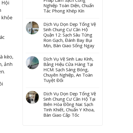
Pháp Làm Sạch Công
 Hội
Nghiệp Toàn Diện, Chuẩn
n
Tác Phong Khép Kín
c khỏe
Dịch Vụ Dọn Dẹp Tổng Vệ
Sinh Chung Cư Căn Hộ
Quận 12: Sạch Sâu Từng
ác
Ron Gạch, Đánh Bay Bụi
Mịn, Bàn Giao Sống Ngay
à kèo,
Dịch Vụ Vệ Sinh Lau Kính,
n, ảnh
Bảng Hiệu Cửa Hàng Tại
HCM: Sạch Sáng Bóng,
ện.
Chuyên Nghiệp, An Toàn
Tuyệt Đối
ôi
Dịch Vụ Dọn Dẹp Tổng Vệ
Sinh Chung Cư Căn Hộ Tại
Biên Hòa Đồng Nai: Sạch
Tinh Khiết, Chuẩn Y Khoa,
Bàn Giao Cấp Tốc