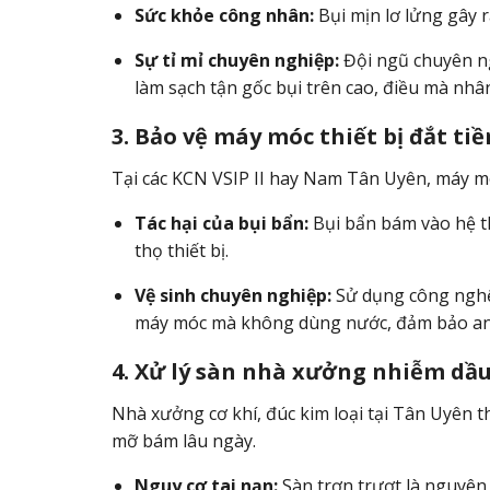
Sức khỏe công nhân:
Bụi mịn lơ lửng gây 
Sự tỉ mỉ chuyên nghiệp:
Đội ngũ chuyên n
làm sạch tận gốc bụi trên cao, điều mà nhâ
3. Bảo vệ máy móc thiết bị đắt tiề
Tại các KCN VSIP II hay Nam Tân Uyên, máy mó
Tác hại của bụi bẩn:
Bụi bẩn bám vào hệ t
thọ thiết bị.
Vệ sinh chuyên nghiệp:
Sử dụng công ng
máy móc mà không dùng nước, đảm bảo an t
4. Xử lý sàn nhà xưởng nhiễm dầ
Nhà xưởng cơ khí, đúc kim loại tại Tân Uyên t
mỡ bám lâu ngày.
Nguy cơ tai nạn:
Sàn trơn trượt là nguyên