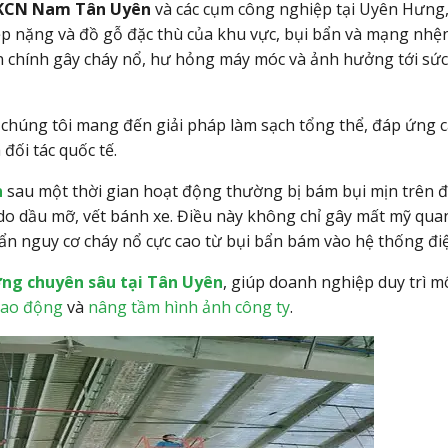
II, KCN Nam Tân Uyên
và các cụm công nghiệp tại Uyên Hưng,
p nặng và đồ gỗ đặc thù của khu vực, bụi bẩn và mạng nhệ
n chính gây cháy nổ, hư hỏng máy móc và ảnh hưởng tới sứ
chúng tôi mang đến giải pháp làm sạch tổng thể, đáp ứng c
đối tác quốc tế.
n
sau một thời gian hoạt động thường bị bám bụi mịn trên đ
do dầu mỡ, vết bánh xe. Điều này không chỉ gây mất mỹ qua
n nguy cơ cháy nổ cực cao từ bụi bẩn bám vào hệ thống đi
ởng chuyên sâu tại Tân Uyên
, giúp doanh nghiệp duy trì m
lao động
và
nâng tầm hình ảnh công ty
.