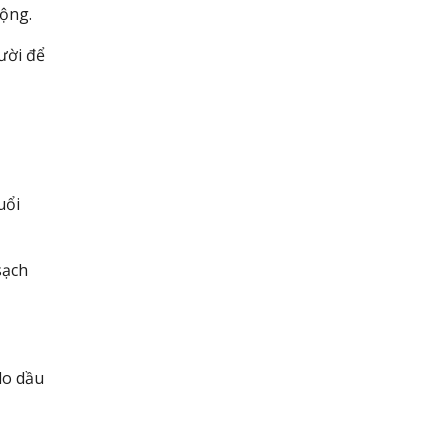
động.
ười để
uổi
sạch
do dầu