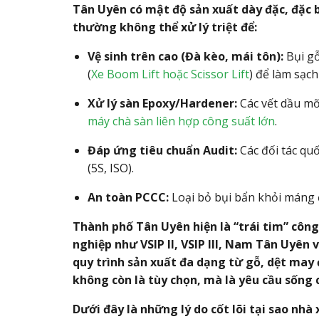
Tân Uyên có mật độ sản xuất dày đặc, đặc b
thường không thể xử lý triệt để:
Vệ sinh trên cao (Đà kèo, mái tôn):
Bụi gỗ
(
Xe Boom Lift hoặc Scissor Lift
) để làm sạch
Xử lý sàn Epoxy/Hardener:
Các vết dầu mỡ
máy chà sàn liên hợp công suất lớn
.
Đáp ứng tiêu chuẩn Audit:
Các đối tác quố
(5S, ISO).
An toàn PCCC:
Loại bỏ bụi bẩn khỏi máng 
Thành phố Tân Uyên hiện là “trái tim” côn
nghiệp như VSIP II, VSIP III, Nam Tân Uyê
quy trình sản xuất đa dạng từ gỗ, dệt may đ
không còn là tùy chọn, mà là yêu cầu sống 
Dưới đây là những lý do cốt lõi tại sao nh