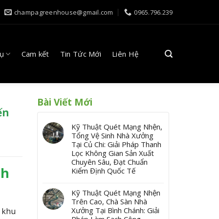
champagreenhouse@gmail.com
0965.796.239
Vụ
Cam kết
Tin Tức Mới
Liên Hệ
Bài Viết Mới
ến
Kỹ Thuật Quét Mạng Nhện,
Tổng Vệ Sinh Nhà Xưởng
Tại Củ Chi: Giải Pháp Thanh
Lọc Không Gian Sản Xuất
Chuyên Sâu, Đạt Chuẩn
ch
Kiểm Định Quốc Tế
Kỹ Thuật Quét Mạng Nhện
Trên Cao, Chà Sàn Nhà
Xưởng Tại Bình Chánh: Giải
c khu