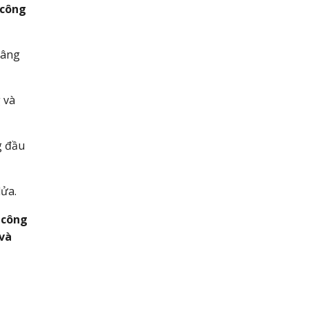
 công
nâng
 và
g đầu
lửa.
 công
 và