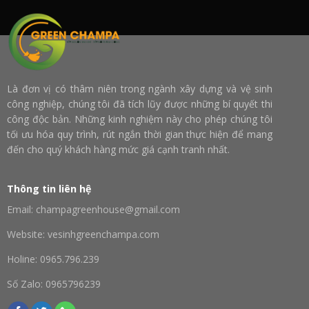
Là đơn vị có thâm niên trong ngành xây dựng và vệ sinh
công nghiệp, chúng tôi đã tích lũy được những bí quyết thi
công độc bản. Những kinh nghiệm này cho phép chúng tôi
tối ưu hóa quy trình, rút ngắn thời gian thực hiện để mang
đến cho quý khách hàng mức giá cạnh tranh nhất.
Thông tin liên hệ
Email: champagreenhouse@gmail.com
Website: vesinhgreenchampa.com
Holine: 0965.796.239
Số Zalo: 0965796239