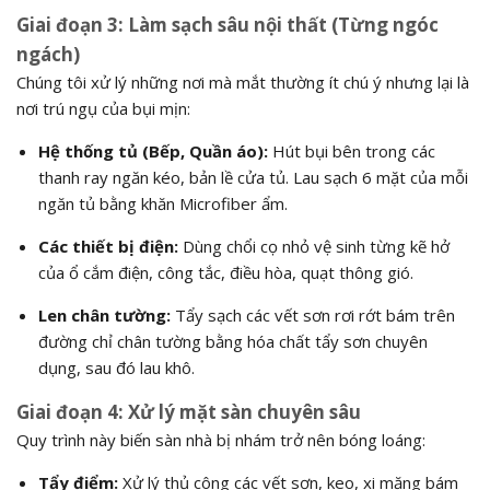
Giai đoạn 3: Làm sạch sâu nội thất (Từng ngóc
ngách)
Chúng tôi xử lý những nơi mà mắt thường ít chú ý nhưng lại là
nơi trú ngụ của bụi mịn:
Hệ thống tủ (Bếp, Quần áo):
Hút bụi bên trong các
thanh ray ngăn kéo, bản lề cửa tủ. Lau sạch 6 mặt của mỗi
ngăn tủ bằng khăn Microfiber ẩm.
Các thiết bị điện:
Dùng chổi cọ nhỏ vệ sinh từng kẽ hở
của ổ cắm điện, công tắc, điều hòa, quạt thông gió.
Len chân tường:
Tẩy sạch các vết sơn rơi rớt bám trên
đường chỉ chân tường bằng hóa chất tẩy sơn chuyên
dụng, sau đó lau khô.
Giai đoạn 4: Xử lý mặt sàn chuyên sâu
Quy trình này biến sàn nhà bị nhám trở nên bóng loáng:
Tẩy điểm:
Xử lý thủ công các vết sơn, keo, xi măng bám