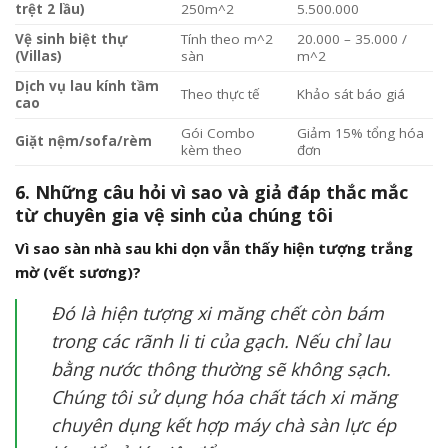
trệt 2 lầu)
250m^2
5.500.000
Vệ sinh biệt thự
Tính theo m^2
20.000 – 35.000 /
(Villas)
sàn
m^2
Dịch vụ lau kính tầm
Theo thực tế
Khảo sát báo giá
cao
Gói Combo
Giảm 15% tổng hóa
Giặt nệm/sofa/rèm
kèm theo
đơn
6. Những câu hỏi vì sao và giả đáp thắc mắc
từ chuyên gia vệ sinh của chúng tôi
Vì sao sàn nhà sau khi dọn vẫn thấy hiện tượng trắng
mờ (vết sương)?
Đó là hiện tượng xi măng chết còn bám
trong các rãnh li ti của gạch. Nếu chỉ lau
bằng nước thông thường sẽ không sạch.
Chúng tôi sử dụng hóa chất tách xi măng
chuyên dụng kết hợp máy chà sàn lực ép