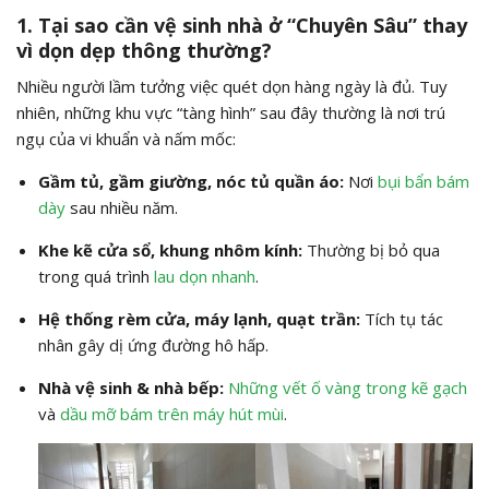
1. Tại sao cần vệ sinh nhà ở “Chuyên Sâu” thay
vì dọn dẹp thông thường?
Nhiều người lầm tưởng việc quét dọn hàng ngày là đủ. Tuy
nhiên, những khu vực “tàng hình” sau đây thường là nơi trú
ngụ của vi khuẩn và nấm mốc:
Gầm tủ, gầm giường, nóc tủ quần áo:
Nơi
bụi bẩn bám
dày
sau nhiều năm.
Khe kẽ cửa sổ, khung nhôm kính:
Thường bị bỏ qua
trong quá trình
lau dọn nhanh
.
Hệ thống rèm cửa, máy lạnh, quạt trần:
Tích tụ tác
nhân gây dị ứng đường hô hấp.
Nhà vệ sinh & nhà bếp:
Những vết ố vàng trong kẽ gạch
và
dầu mỡ bám trên máy hút mùi
.