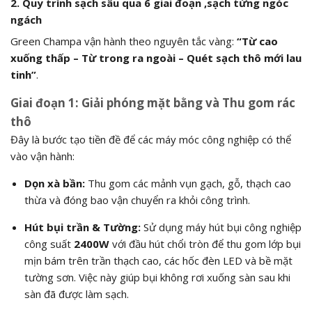
2. Quy trình sạch sâu qua 6 giai đoạn ,sạch từng ngóc
ngách
Green Champa vận hành theo nguyên tắc vàng:
“Từ cao
xuống thấp – Từ trong ra ngoài – Quét sạch thô mới lau
tinh”
.
Giai đoạn 1: Giải phóng mặt bằng và Thu gom rác
thô
Đây là bước tạo tiền đề để các máy móc công nghiệp có thể
vào vận hành:
Dọn xà bần:
Thu gom các mảnh vụn gạch, gỗ, thạch cao
thừa và đóng bao vận chuyển ra khỏi công trình.
Hút bụi trần & Tường:
Sử dụng máy hút bụi công nghiệp
công suất
2400W
với đầu hút chổi tròn để thu gom lớp bụi
mịn bám trên trần thạch cao, các hốc đèn LED và bề mặt
tường sơn. Việc này giúp bụi không rơi xuống sàn sau khi
sàn đã được làm sạch.