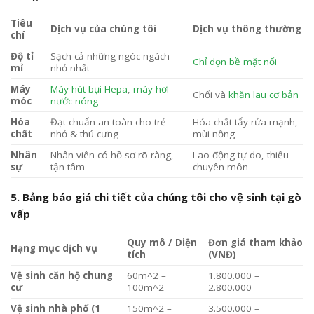
Tiêu
Dịch vụ của chúng tôi
Dịch vụ thông thường
chí
Độ tỉ
Sạch cả những ngóc ngách
Chỉ dọn bề mặt nổi
mỉ
nhỏ nhất
Máy
Máy hút bụi Hepa
,
máy hơi
Chổi và
khăn lau cơ bản
móc
nước nóng
Hóa
Đạt chuẩn an toàn cho trẻ
Hóa chất tẩy rửa mạnh,
chất
nhỏ & thú cưng
mùi nồng
Nhân
Nhân viên có hồ sơ rõ ràng,
Lao động tự do, thiếu
sự
tận tâm
chuyên môn
5. Bảng báo giá chi tiết của chúng tôi cho vệ sinh tại gò
vấp
Quy mô / Diện
Đơn giá tham khảo
Hạng mục dịch vụ
tích
(VNĐ)
Vệ sinh căn hộ chung
60m^2 –
1.800.000 –
cư
100m^2
2.800.000
Vệ sinh nhà phố (1
150m^2 –
3.500.000 –