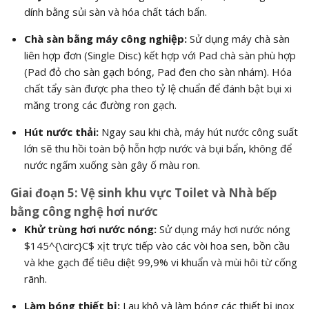
dính bằng sủi sàn và hóa chất tách bẩn.
Chà sàn bằng máy công nghiệp:
Sử dụng máy chà sàn
liên hợp đơn (Single Disc) kết hợp với Pad chà sàn phù hợp
(Pad đỏ cho sàn gạch bóng, Pad đen cho sàn nhám). Hóa
chất tẩy sàn được pha theo tỷ lệ chuẩn để đánh bật bụi xi
măng trong các đường ron gạch.
Hút nước thải:
Ngay sau khi chà, máy hút nước công suất
lớn sẽ thu hồi toàn bộ hỗn hợp nước và bụi bẩn, không để
nước ngấm xuống sàn gây ố màu ron.
Giai đoạn 5: Vệ sinh khu vực Toilet và Nhà bếp
bằng công nghệ hơi nước
Khử trùng hơi nước nóng:
Sử dụng máy hơi nước nóng
$145^{\circ}C$
xịt trực tiếp vào các vòi hoa sen, bồn cầu
và khe gạch để tiêu diệt 99,9% vi khuẩn và mùi hôi từ cống
rãnh.
Làm bóng thiết bị:
Lau khô và làm bóng các thiết bị inox