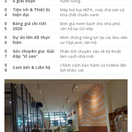
3
6 giai đoạn
nước nóng.
0
Tiện ích & Thiết bị
Máy hút bụi HEPA, máy chà sàn và
4
hiện đại
hóa chất chuẩn xanh.
0
Bảng giá chi tiết
Đơn giá minh bạch cho nhà phố,
5
2026
căn hộ tại Gò Vấp.
0
Dự án lớn đã thực
Minh chứng năng lực tại các khu dân
6
hiện
cư CityLand, căn hộ.
0
Góc chuyên gia: Giải
Phân tích chuyên sâu về kỹ thuật
7
đáp “Vì sao”
làm sạch nhà mới.
0
Chính sách bảo hành và hotline đặt
Cam kết & Liên hệ
8
lịch khảo sát.