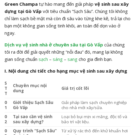
Green Champa
tự hào mang đến giải pháp
vệ sinh sau xây
dựng tại Gò Vấp
với tiêu chuẩn “Sạch Sâu”. Chúng tôi không
chỉ làm sạch bề mặt mà còn đi sâu vào từng khe kẽ, trả lại cho
bạn một không gian sống tinh khôi, an toàn để dọn vào ở
ngay.
Dịch vụ
vệ sinh nhà ở chuyên sâu tại Gò Vấp
của chúng
tôi ra đời để giải quyết những “nỗi đau” đó, mang lại không
gian sống chuẩn
sạch
–
sáng
–
sang
cho gia đình bạn.
I. Nội dung chi tiết cho hạng mục vệ sinh sau xây dựng
S
Chuyên mục nội
T
Giá trị cốt lõi
dung
T
0
Giới thiệu Sạch Sâu
Giải pháp làm sạch chuyên nghiệp
1
Gò Vấp
cho nhà mới xây/sửa.
0
Tại sao cần vệ sinh
Loại bỏ bụi mịn xi măng, độc tố và
2
sau xây dựng?
bảo trì vật liệu.
0
Quy trình “Sạch Sâu”
Từ xử lý rác thô đến khử khuẩn hơi