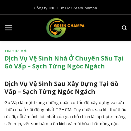
B
Công ty TNHH Tm Dv GreenChampa
ỏ
q
u
a
n
ộ
TIN TỨC MỚI
i
Dịch Vụ Vệ Sinh Nhà Ở Chuyên Sâu Tại
d
Gò Vấp – Sạch Từng Ngóc Ngách
u
n
g
Dịch Vụ Vệ Sinh Sau Xây Dựng Tại Gò
Vấp – Sạch Từng Ngóc Ngách
Gò Vấp là một trong những quận có tốc độ xây dựng và sửa
chữa nhà ở sôi động nhất TPHCM. Tuy nhiên, sau khi thợ thầu
rút đi, nỗi ám ảnh lớn nhất của gia chủ chính là lớp bụi xi măng
siêu mịn, vết sơn bám trên kính và mùi hóa chất nồng nặc.