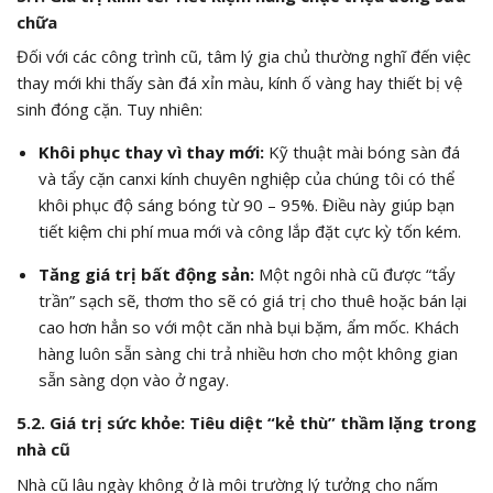
chữa
Đối với các công trình cũ, tâm lý gia chủ thường nghĩ đến việc
thay mới khi thấy sàn đá xỉn màu, kính ố vàng hay thiết bị vệ
sinh đóng cặn. Tuy nhiên:
Khôi phục thay vì thay mới:
Kỹ thuật mài bóng sàn đá
và tẩy cặn canxi kính chuyên nghiệp của chúng tôi có thể
khôi phục độ sáng bóng từ 90 – 95%. Điều này giúp bạn
tiết kiệm chi phí mua mới và công lắp đặt cực kỳ tốn kém.
Tăng giá trị bất động sản:
Một ngôi nhà cũ được “tẩy
trần” sạch sẽ, thơm tho sẽ có giá trị cho thuê hoặc bán lại
cao hơn hẳn so với một căn nhà bụi bặm, ẩm mốc. Khách
hàng luôn sẵn sàng chi trả nhiều hơn cho một không gian
sẵn sàng dọn vào ở ngay.
5.2. Giá trị sức khỏe: Tiêu diệt “kẻ thù” thầm lặng trong
nhà cũ
Nhà cũ lâu ngày không ở là môi trường lý tưởng cho nấm