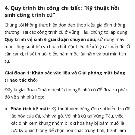
4. Quy trình thi công chi tiết: “Kỹ thuật hồi
sinh công trình cũ”
Chúng tôi không thực hiện dọn dẹp theo kiểu gia đình thông
thường. Tại các công trình cũ ở Vũng Tàu, chúng tôi áp dụng
Quy trình vệ sinh 6 giai đoạn chuyên sâu
, sử dụng máy
móc công suất lớn và hóa chất đặc hiệu để xử lý các vấn đề: Ố
cặn canxi, rỉ sét muối biển, nấm mốc lâu năm và bụi mịn tích
tụ.
Giai đoạn 1: Khảo sát vật liệu và Giải phóng mặt bằng
(Thao tác thô)
Đây là giai đoạn “khám bệnh” cho ngôi nhà cũ để đưa ra phác
đồ vệ sinh phù hợp:
Phân tích bề mặt:
Kỹ thuật viên dùng đèn soi kiểm tra độ
lão hóa của đá, kính và gỗ. Với nhà cũ tại Vũng Tàu, việc
xác định xem khung nhôm bị oxi hóa hay bị bám muối là
cực kỳ quan trọng để chọn hóa chất trung tính, tránh làm