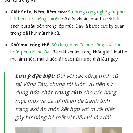
tích tụ trong vải:
Giặt Sofa, Nệm, Rèm cửa:
Sử dụng công nghệ giặt phun
hút hơi nước nóng
140
°C
để diệt khuẩn, mạt bụi và hút
sạch bụi sâu bên trong lớp mút. Đây là bước cực kỳ quan
trọng để khử mùi nhà cũ.
Khử mùi tổng thể:
Sử dụng máy Ozone công suất lớn
hoặc phun Nano Bạc
để diệt khuẩn trong không khí, loại bỏ
mùi ẩm mốc, mùi thuốc lá hoặc mùi nước thải lâu ngày.
Lưu ý đặc biệt:
Đối với các công trình cũ
tại Vũng Tàu, chúng tôi luôn ưu tiên sử
dụng
hóa chất trung tính
cho các hạng
mục inox và đá tự nhiên để tránh tình
trạng axit ăn mòn kết hợp với muối biển
gây hư hỏng bề mặt vật liệu về lâu dài.