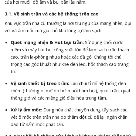
của hơi muối, độ ẩm và bụi bẩn lâu năm.
3.1. Vệ sinh trần và các hệ thống trên cao
Khu vực trần nhà cũ thường là nơi trú ngụ của mạng nhện, bụi
vôi và ẩm mốc mà gia chủ khó lòng tự làm sạch:
Quét mạng nhện & Hút bụi trần:
Sử dụng chổi cước
mềm và máy hút bụi công suất lớn để làm sạch trần thạch
cao, trần la-phông nhựa hoặc các đà gỗ. Chúng tôi chú
trọng các góc khuất như khe đèn led, hốc thạch cao trang
trí.
Vệ sinh thiết bị treo trần:
Lau chùi tỉ mỉ hệ thống đèn
chùm (thường bị mờ do hơi muối bám bụi), quạt trần, quạt
thông gió và các miệng gió điều hòa trung tâm.
Xử lý ẩm mốc:
Dùng hóa chất chuyên dụng tẩy sạch các
vết ố mốc trên trần nhà do thấm dột cũ để lại, ngăn chặn
bào tử nấm mốc phát tán.