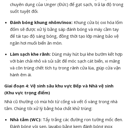
chuyên dụng của Unger (Đức) để gạt sạch, trả lại độ trong
suốt tuyệt đối.
Đánh bóng khung nhôm/inox:
Khung cửa bị oxi hóa lốm
đốm sẽ được xử lý bằng sáp đánh bóng và máy cầm tay
để tái tạo độ sáng bóng, đồng thời tạo lớp màng bảo vệ
ngăn hơi muối biển ăn mòn.
Làm sạch khe rãnh:
Dùng máy hút bụi khe bướm kết hợp
với bàn chải nhỏ và sủi sắt để móc sạch cát biển, xi măng
và côn trùng chết tích tụ trong rãnh cửa lùa, giúp cửa vận
hành êm ái.
Giai đoạn 4: Vệ sinh sâu khu vực Bếp và Nhà vệ sinh
(Khu vực trọng điểm)
Nhà cũ thường có mùi hôi từ cống và vết ố vàng trong nhà
tắm. Chúng tôi xử lý bằng hóa chất khử trùng:
Nhà tắm (WC):
Tẩy trắng các đường ron tường mốc đen.
Đánh bóng vòi sen, lavabo bằng kem đánh bóng inox