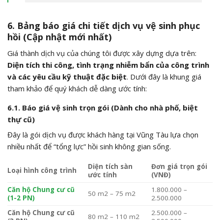
6. Bảng báo giá chi tiết dịch vụ vệ sinh phục
hồi (Cập nhật mới nhất)
Giá thành dịch vụ của chúng tôi được xây dựng dựa trên:
Diện tích thi công, tình trạng nhiễm bẩn của công trình
và các yêu cầu kỹ thuật đặc biệt
. Dưới đây là khung giá
tham khảo để quý khách dễ dàng ước tính:
6.1. Báo giá vệ sinh trọn gói (Dành cho nhà phố, biệt
thự cũ)
Đây là gói dịch vụ được khách hàng tại Vũng Tàu lựa chọn
nhiều nhất để “tổng lực” hồi sinh không gian sống.
Diện tích sàn
Đơn giá trọn gói
Loại hình công trình
ước tính
(VNĐ)
Căn hộ Chung cư cũ
1.800.000 –
50 m2 – 75 m2
(1-2 PN)
2.500.000
Căn hộ Chung cư cũ
2.500.000 –
80 m2 – 110 m2