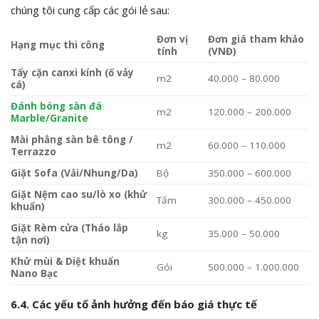
chúng tôi cung cấp các gói lẻ sau:
Đơn vị
Đơn giá tham khảo
Hạng mục thi công
tính
(VNĐ)
Tẩy cặn canxi kính (ố vảy
m2
40.000 – 80.000
cá)
Đánh bóng sàn đá
m2
120.000 – 200.000
Marble/Granite
Mài phẳng sàn bê tông /
m2
60.000 – 110.000
Terrazzo
Giặt Sofa (Vải/Nhung/Da)
Bộ
350.000 – 600.000
Giặt Nệm cao su/lò xo (khử
Tấm
300.000 – 450.000
khuẩn)
Giặt Rèm cửa (Tháo lắp
kg
35.000 – 50.000
tận nơi)
Khử mùi & Diệt khuẩn
Gói
500.000 – 1.000.000
Nano Bạc
6.4. Các yếu tố ảnh hưởng đến báo giá thực tế