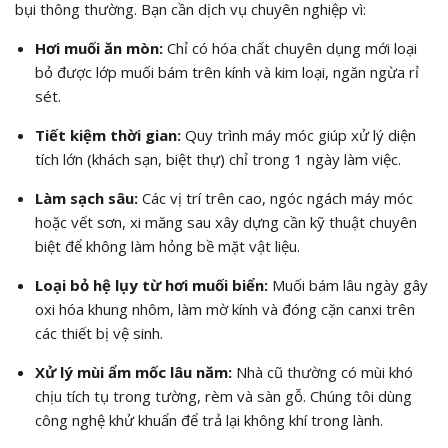
bụi thông thường. Bạn cần dịch vụ chuyên nghiệp vì:
Hơi muối ăn mòn:
Chỉ có hóa chất chuyên dụng mới loại
bỏ được lớp muối bám trên kính và kim loại, ngăn ngừa rỉ
sét.
Tiết kiệm thời gian:
Quy trình máy móc giúp xử lý diện
tích lớn (khách sạn, biệt thự) chỉ trong 1 ngày làm việc.
Làm sạch sâu:
Các vị trí trên cao, ngóc ngách máy móc
hoặc vết sơn, xi măng sau xây dựng cần kỹ thuật chuyên
biệt để không làm hỏng bề mặt vật liệu.
Loại bỏ hệ lụy từ hơi muối biển:
Muối bám lâu ngày gây
oxi hóa khung nhôm, làm mờ kính và đóng cặn canxi trên
các thiết bị vệ sinh.
Xử lý mùi ẩm mốc lâu năm:
Nhà cũ thường có mùi khó
chịu tích tụ trong tường, rèm và sàn gỗ. Chúng tôi dùng
công nghệ khử khuẩn để trả lại không khí trong lành.