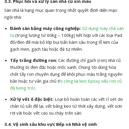
3.3. Phục hồi và xử lý sàn nhà cũ xỉn màu
Sàn nhà là hạng mục quan trọng nhất quyết định diện mạo
ngôi nhà:
Đánh sàn bằng máy công nghiệp:
Sử dụng máy chà sàn
tạ
(trọng lượng từ 60kg – 100kg) kết hợp với các loại Pad
đỏ/đen để mài bỏ lớp bụi bẩn bám sâu trong lỗ kim của
gạch men, gạch tàu hoặc đá tự nhiên.
Tẩy trắng đường ron:
Các đường chỉ gạch (ron) nhà cũ
thường bị đen đặc hoặc mốc xanh. Chúng tôi dùng hóa
chất tẩy ron chuyên dụng để khôi phục màu trắng nguyên
bản hoặc tư vấn gia chủ t
hi công lại keo Epoxy nếu ron cũ
đã bong tróc.
Xử lý vết ố đặc biệt:
Loại bỏ hoàn toàn các vết rỉ sét do
chân tủ sắt để lại, vết băng keo từ thời xây dựng, vết sơn
rơi vãi hoặc vết cao su cháy trên sàn.
3.4. Vệ sinh sâu khu vực Bếp và Nhà vệ sinh