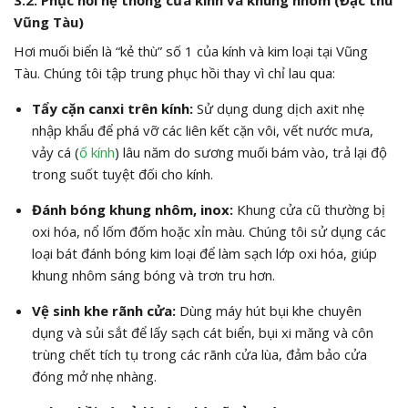
3.2. Phục hồi hệ thống cửa kính và khung nhôm (Đặc thù
Vũng Tàu)
Hơi muối biển là “kẻ thù” số 1 của kính và kim loại tại Vũng
Tàu. Chúng tôi tập trung phục hồi thay vì chỉ lau qua:
Tẩy cặn canxi trên kính:
Sử dụng dung dịch axit nhẹ
nhập khẩu để phá vỡ các liên kết cặn vôi, vết nước mưa,
vảy cá (
ố kính
) lâu năm do sương muối bám vào, trả lại độ
trong suốt tuyệt đối cho kính.
Đánh bóng khung nhôm, inox:
Khung cửa cũ thường bị
oxi hóa, nổ lốm đốm hoặc xỉn màu. Chúng tôi sử dụng các
loại bát đánh bóng kim loại để làm sạch lớp oxi hóa, giúp
khung nhôm sáng bóng và trơn tru hơn.
Vệ sinh khe rãnh cửa:
Dùng máy hút bụi khe chuyên
dụng và sủi sắt để lấy sạch cát biển, bụi xi măng và côn
trùng chết tích tụ trong các rãnh cửa lùa, đảm bảo cửa
đóng mở nhẹ nhàng.