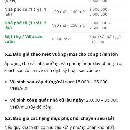
(3 PN)
3.500.000
Nhà phố cũ (1 trệt, 1
3.500.000 –
120 m2 – 160 m2
lầu)
5.000.000
Nhà phố cũ (1 trệt, 2
5.000.000 –
180 m2 – 250 m2
lầu)
7.500.000
Biệt thự / Villa sân
Khảo sát báo giá
> 300 m2
vườn
trực tiếp
6.2. Báo giá theo mét vuông (
m2
) cho công trình lớn
Áp dụng cho các nhà xưởng, văn phòng hoặc dãy phòng trọ,
khách sạn cũ cần vệ sinh định kỳ hoặc sau cải tạo.
Vệ sinh sau xây dựng/cải tạo:
15.000 – 25.000
VNĐ/
m2
Vệ sinh tổng quát nhà cũ lâu ngày:
20.000 – 35.000
VNĐ/
m2
(tùy độ bẩn).
6.3. Báo giá các hạng mục phục hồi chuyên sâu (Lẻ)
Nếu quý khách chỉ có nhu cầu xử lý những phần khó nhất,