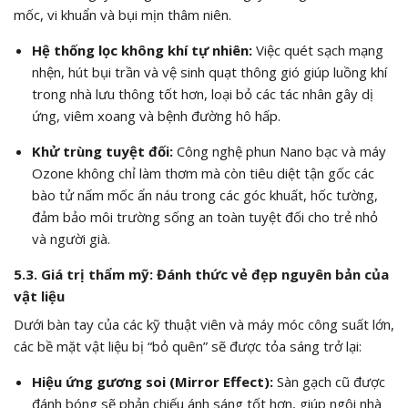
mốc, vi khuẩn và bụi mịn thâm niên.
Hệ thống lọc không khí tự nhiên:
Việc quét sạch mạng
nhện, hút bụi trần và vệ sinh quạt thông gió giúp luồng khí
trong nhà lưu thông tốt hơn, loại bỏ các tác nhân gây dị
ứng, viêm xoang và bệnh đường hô hấp.
Khử trùng tuyệt đối:
Công nghệ phun Nano bạc và máy
Ozone không chỉ làm thơm mà còn tiêu diệt tận gốc các
bào tử nấm mốc ẩn náu trong các góc khuất, hốc tường,
đảm bảo môi trường sống an toàn tuyệt đối cho trẻ nhỏ
và người già.
5.3. Giá trị thẩm mỹ: Đánh thức vẻ đẹp nguyên bản của
vật liệu
Dưới bàn tay của các kỹ thuật viên và máy móc công suất lớn,
các bề mặt vật liệu bị “bỏ quên” sẽ được tỏa sáng trở lại:
Hiệu ứng gương soi (Mirror Effect):
Sàn gạch cũ được
đánh bóng sẽ phản chiếu ánh sáng tốt hơn, giúp ngôi nhà