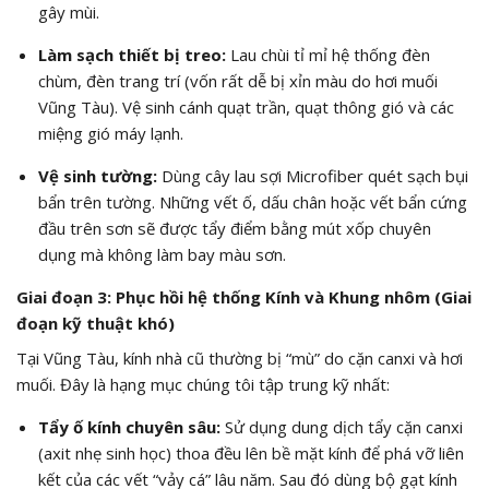
gây mùi.
Làm sạch thiết bị treo:
Lau chùi tỉ mỉ hệ thống đèn
chùm, đèn trang trí (vốn rất dễ bị xỉn màu do hơi muối
Vũng Tàu). Vệ sinh cánh quạt trần, quạt thông gió và các
miệng gió máy lạnh.
Vệ sinh tường:
Dùng cây lau sợi Microfiber quét sạch bụi
bẩn trên tường. Những vết ố, dấu chân hoặc vết bẩn cứng
đầu trên sơn sẽ được tẩy điểm bằng mút xốp chuyên
dụng mà không làm bay màu sơn.
Giai đoạn 3: Phục hồi hệ thống Kính và Khung nhôm (Giai
đoạn kỹ thuật khó)
Tại Vũng Tàu, kính nhà cũ thường bị “mù” do cặn canxi và hơi
muối. Đây là hạng mục chúng tôi tập trung kỹ nhất:
Tẩy ố kính chuyên sâu:
Sử dụng dung dịch tẩy cặn canxi
(axit nhẹ sinh học) thoa đều lên bề mặt kính để phá vỡ liên
kết của các vết “vảy cá” lâu năm. Sau đó dùng bộ gạt kính