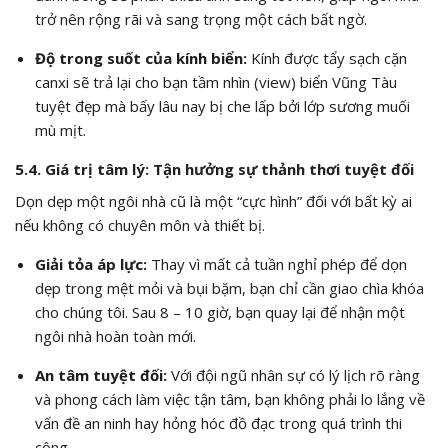
trở nên rộng rãi và sang trọng một cách bất ngờ.
Độ trong suốt của kính biển:
Kính được tẩy sạch cặn
canxi sẽ trả lại cho bạn tầm nhìn (view) biển Vũng Tàu
tuyệt đẹp mà bấy lâu nay bị che lấp bởi lớp sương muối
mù mịt.
5.4. Giá trị tâm lý: Tận hưởng sự thảnh thơi tuyệt đối
Dọn dẹp một ngôi nhà cũ là một “cực hình” đối với bất kỳ ai
nếu không có chuyên môn và thiết bị.
Giải tỏa áp lực:
Thay vì mất cả tuần nghỉ phép để dọn
dẹp trong mệt mỏi và bụi bặm, bạn chỉ cần giao chìa khóa
cho chúng tôi. Sau 8 – 10 giờ, bạn quay lại để nhận một
ngôi nhà hoàn toàn mới.
An tâm tuyệt đối:
Với đội ngũ nhân sự có lý lịch rõ ràng
và phong cách làm việc tận tâm, bạn không phải lo lắng về
vấn đề an ninh hay hỏng hóc đồ đạc trong quá trình thi
công.