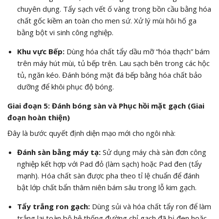
chuyên dụng. Tẩy sạch vết ố vàng trong bồn cầu bằng hóa
chất gốc kiềm an toàn cho men sứ. Xử lý mùi hôi hố ga
bằng bột vi sinh công nghiệp.
Khu vực Bếp:
Dùng hóa chất tẩy dầu mỡ “hóa thạch” bám
trên máy hút mùi, tủ bếp trên. Lau sạch bên trong các hộc
tủ, ngăn kéo. Đánh bóng mặt đá bếp bằng hóa chất bảo
dưỡng để khôi phục độ bóng.
Giai đoạn 5: Đánh bóng sàn và Phục hồi mặt gạch (Giai
đoạn hoàn thiện)
Đây là bước quyết định diện mạo mới cho ngôi nhà:
Đánh sàn bằng máy tạ:
Sử dụng máy chà sàn đơn công
nghiệp kết hợp với Pad đỏ (làm sạch) hoặc Pad đen (tẩy
mạnh). Hóa chất sàn được pha theo tỉ lệ chuẩn để đánh
bật lớp chất bẩn thâm niên bám sâu trong lỗ kim gạch.
Tẩy trắng ron gạch:
Dùng sủi và hóa chất tẩy ron để làm
trắng lại toàn bộ hệ thống đường chỉ gạch đã bị đen hoặc