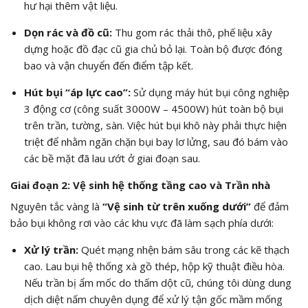
hư hại thêm vật liệu.
Dọn rác và đồ cũ:
Thu gom rác thải thô, phế liệu xây
dựng hoặc đồ đạc cũ gia chủ bỏ lại. Toàn bộ được đóng
bao và vận chuyển đến điểm tập kết.
Hút bụi “áp lực cao”:
Sử dụng máy hút bụi công nghiệp
3 động cơ (công suất 3000W – 4500W) hút toàn bộ bụi
trên trần, tường, sàn. Việc hút bụi khô này phải thực hiện
triệt để nhằm ngăn chặn bụi bay lơ lửng, sau đó bám vào
các bề mặt đã lau ướt ở giai đoạn sau.
Giai đoạn 2: Vệ sinh hệ thống tầng cao và Trần nhà
Nguyên tắc vàng là
“Vệ sinh từ trên xuống dưới”
để đảm
bảo bụi không rơi vào các khu vực đã làm sạch phía dưới:
Xử lý trần:
Quét mạng nhện bám sâu trong các kẽ thạch
cao. Lau bụi hệ thống xà gồ thép, hộp kỹ thuật điều hòa.
Nếu trần bị ẩm mốc do thấm dột cũ, chúng tôi dùng dung
dịch diệt nấm chuyên dụng để xử lý tận gốc mầm mống