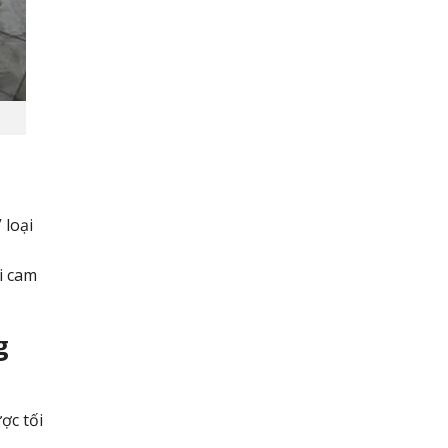
 loại
,
i cam
g
ợc tối