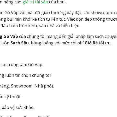
n nâng cao
giá trị tài sản
của bạn.
ận Gò Vấp với mật độ giao thương dày đặc, các showroom, c
ng bụi mịn khói xe tích tụ liên tục. Việc dọn dẹp thông thư
g đầu bám trên kính, sàn nhà và biển hiệu.
ng Gò Vấp
của chúng tôi mang đến giải pháp làm sạch chuyê
 luôn
Sạch Sâu
, bóng loáng với mức chi phí
Giá Rẻ
tối ưu.
 tại trung tâm Gò Vấp.
g luôn tin chọn chúng tôi.
 hàng, Showroom, Nhà phố).
n kỹ thuật.
 bảo vệ sức khỏe.