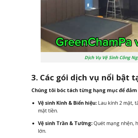
Dịch Vụ Vệ Sinh Công Ng
3. Các gói dịch vụ nổi bật 
Chúng tôi bóc tách từng hạng mục để đảm 
Vệ sinh Kính & Biển hiệu:
Lau kính 2 mặt, t
mặt tiền.
Vệ sinh Trần & Tường:
Quét mạng nhện, hút
lớn.