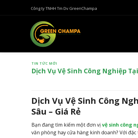
B
Công ty TNHH Tm Dv GreenChampa
ỏ
q
u
a
n
ộ
i
TIN TỨC MỚI
d
Dịch Vụ Vệ Sinh Công Nghiệp Tại
u
n
g
Dịch Vụ Vệ Sinh Công Ngh
Sâu – Giá Rẻ
Bạn đang tìm kiếm một đơn vị
vệ sinh công 
văn phòng hay cửa hàng kinh doanh? Với đặc t