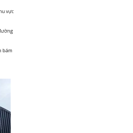
khu vực
ường
ịn bám