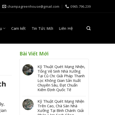
champagreenhouse@gmail.com
0965.796.239
Vụ
Cam kết
Tin Tức Mới
Liên Hệ
Bài Viết Mới
Kỹ Thuật Quét Mạng Nhện,
Tổng Vệ Sinh Nhà Xưởng
Tại Củ Chi: Giải Pháp Thanh
Lọc Không Gian Sản Xuất
ch
Chuyên Sâu, Đạt Chuẩn
Kiểm Định Quốc Tế
Kỹ Thuật Quét Mạng Nhện
ây,
Trên Cao, Chà Sàn Nhà
gian
Xưởng Tại Bình Chánh: Giải