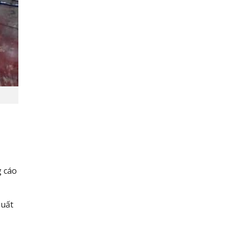
g cáo
suất