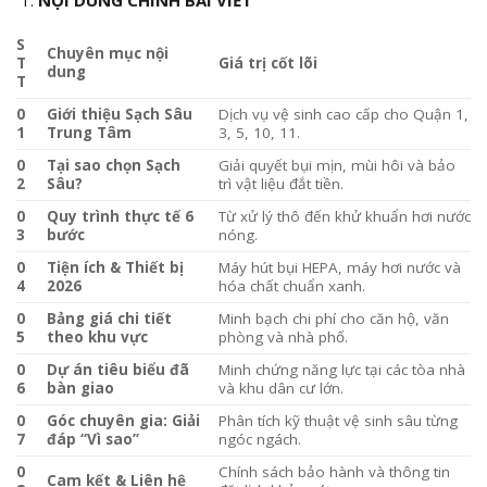
S
Chuyên mục nội
T
Giá trị cốt lõi
dung
T
0
Giới thiệu Sạch Sâu
Dịch vụ vệ sinh cao cấp cho Quận 1,
1
Trung Tâm
3, 5, 10, 11.
0
Tại sao chọn Sạch
Giải quyết bụi mịn, mùi hôi và bảo
2
Sâu?
trì vật liệu đắt tiền.
0
Quy trình thực tế 6
Từ xử lý thô đến khử khuẩn hơi nước
3
bước
nóng.
0
Tiện ích & Thiết bị
Máy hút bụi HEPA, máy hơi nước và
4
2026
hóa chất chuẩn xanh.
0
Bảng giá chi tiết
Minh bạch chi phí cho căn hộ, văn
5
theo khu vực
phòng và nhà phố.
0
Dự án tiêu biểu đã
Minh chứng năng lực tại các tòa nhà
6
bàn giao
và khu dân cư lớn.
0
Góc chuyên gia: Giải
Phân tích kỹ thuật vệ sinh sâu từng
7
đáp “Vì sao”
ngóc ngách.
0
Chính sách bảo hành và thông tin
Cam kết & Liên hệ