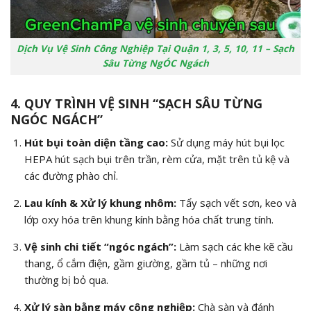
Dịch Vụ Vệ Sinh Công Nghiệp Tại Quận 1, 3, 5, 10, 11 – Sạch
Sâu Từng NgÓC Ngách
4. QUY TRÌNH VỆ SINH “SẠCH SÂU TỪNG
NGÓC NGÁCH”
Hút bụi toàn diện tầng cao:
Sử dụng máy hút bụi lọc
HEPA hút sạch bụi trên trần,
rèm cửa,
mặt trên tủ kệ và
các đường phào chỉ.
Lau kính & Xử lý khung nhôm:
Tẩy sạch vết sơn, keo và
lớp oxy hóa trên khung kính bằng hóa chất trung tính.
Vệ sinh chi tiết “ngóc ngách”:
Làm sạch các khe kẽ cầu
thang, ổ cắm điện, gầm giường, gầm tủ – những nơi
thường bị bỏ qua.
Xử lý sàn bằng máy công nghiệp:
Chà sàn và đánh