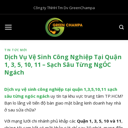
B
Công ty TNHH Tm Dv GreenChampa
ỏ
q
u
a
n
ộ
TIN TỨC MỚI
i
Dịch Vụ Vệ Sinh Công Nghiệp Tại Quận
d
1, 3, 5, 10, 11 – Sạch Sâu Từng NgÓC
u
Ngách
n
g
Dịch vụ vệ sinh công nghiệp tại quận 1,3,5,10,11 sạch
sâu từng ngóc ngách
uy tín tại khu vực trung tâm TP.HCM?
Bạn lo lắng về tiến độ bàn giao mặt bằng kinh doanh hay nhà
ở sau sửa chữa?
Với mạng lưới chi nhánh phủ khắp các
Quận 1, 3, 5, 10 và 11
,
chúng tôi cam kết có mặt khảo sát chỉ sau 30 phút, mang đến