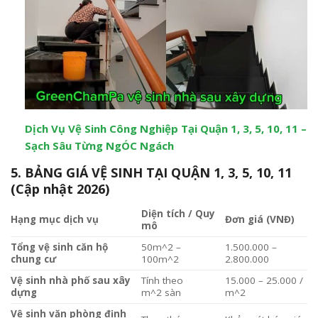
Dịch Vụ Vệ Sinh Công Nghiệp Tại Quận 1, 3, 5, 10, 11 –
Sạch Sâu Từng NgÓC Ngách
5. BẢNG GIÁ VỆ SINH TẠI QUẬN 1, 3, 5, 10, 11
(Cập nhật 2026)
Diện tích / Quy
Hạng mục dịch vụ
Đơn giá (VNĐ)
mô
Tổng vệ sinh căn hộ
50m^2 –
1.500.000 –
chung cư
100m^2
2.800.000
Vệ sinh nhà phố sau xây
Tính theo
15.000 – 25.000 /
dựng
m^2
sàn
m^2
Vệ sinh văn phòng định