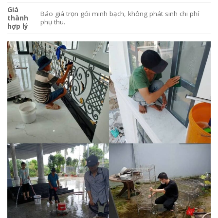
Giá
Báo giá trọn gói minh bạch, không phát sinh chi phí
thành
phụ thu.
hợp lý