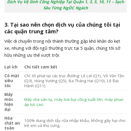
Dịch Vụ Vệ Sinh Công Nghiệp Tại Quận 1, 3, 5, 10, 11 – Sạch
Sâu Từng NgÓC Ngách
3. Tại sao nên chọn dịch vụ của chúng tôi tại
các quận trung tâm?
Việc di chuyển trong nội thành thường gặp khó khăn do kẹt
xe, nhưng với đội ngũ thường trực tại 5 quận, chúng tôi sở
hữu những ưu thế vượt trội:
Lợi ích
Chi tiết cam kết
Có mặt
Chỉ 30 phút tại các trục đường: Lê Lợi (Q1), Võ Văn Tần
siêu
(Q3), Hùng Vương (Q5), Ba Tháng Hai (Q10), Lê Đại
tốc
Hành (Q11).
Máy
móc
Máy chà sàn tạ
,
máy hút bụi công suất lớn
,
máy phun
hiện
áp lực cao
.
đại
Hóa
100% dung dịch tẩy rửa nhập khẩu, không gây hại cho
chất an
trẻ em và thú cưng.
toàn