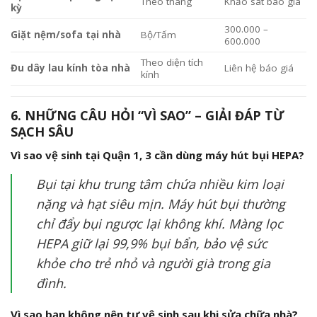
Theo tháng
Khảo sát báo giá
kỳ
300.000 –
Giặt nệm/sofa tại nhà
Bộ/Tấm
600.000
Theo diện tích
Đu dây lau kính tòa nhà
Liên hệ báo giá
kính
6. NHỮNG CÂU HỎI “VÌ SAO” – GIẢI ĐÁP TỪ
SẠCH SÂU
Vì sao vệ sinh tại Quận 1, 3 cần dùng máy hút bụi HEPA?
Bụi tại khu trung tâm chứa nhiều kim loại
nặng và hạt siêu mịn. Máy hút bụi thường
chỉ đẩy bụi ngược lại không khí. Màng lọc
HEPA giữ lại 99,9% bụi bẩn, bảo vệ sức
khỏe cho trẻ nhỏ và người già trong gia
đình.
Vì sao bạn không nên tự vệ sinh sau khi sửa chữa nhà?