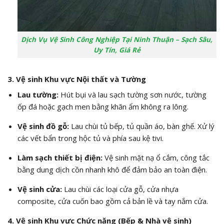
Dịch Vụ Vệ Sinh Công Nghiệp Tại Ninh Thuận – Sạch Sâu,
Uy Tín, Giá Rẻ
3. Vệ sinh Khu vực Nội thất và Tường
Lau tường:
Hút bụi và lau sạch tường sơn nước,
tường
ốp đá hoặc gạch men bằng khăn ẩm không ra lông.
Vệ sinh đồ gỗ:
Lau chùi tủ bếp,
tủ quần áo,
bàn ghế.
Xử lý
các vết bẩn trong hộc tủ và phía sau kệ tivi.
Làm sạch thiết bị điện:
Vệ sinh mặt nạ ổ cắm,
công tắc
bằng dung dịch cồn nhanh khô để đảm bảo an toàn điện.
Vệ sinh cửa:
Lau chùi các loại cửa gỗ,
cửa nhựa
composite,
cửa cuốn bao gồm cả bản lề và tay nắm cửa.
4. Vệ sinh Khu vực Chức năng (Bếp & Nhà vệ sinh)