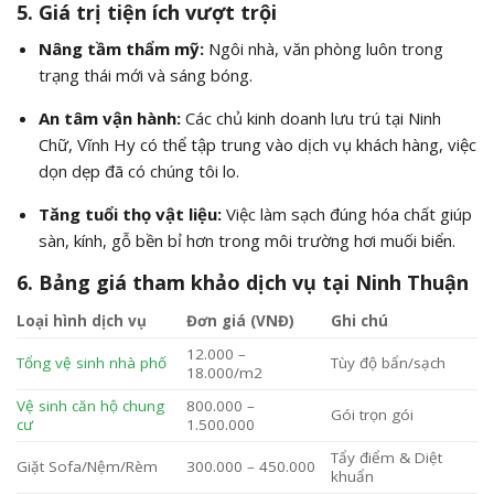
5. Giá trị tiện ích vượt trội
Nâng tầm thẩm mỹ:
Ngôi nhà, văn phòng luôn trong
trạng thái mới và sáng bóng.
An tâm vận hành:
Các chủ kinh doanh lưu trú tại Ninh
Chữ, Vĩnh Hy có thể tập trung vào dịch vụ khách hàng, việc
dọn dẹp đã có chúng tôi lo.
Tăng tuổi thọ vật liệu:
Việc làm sạch đúng hóa chất giúp
sàn, kính, gỗ bền bỉ hơn trong môi trường hơi muối biển.
6. Bảng giá tham khảo dịch vụ tại Ninh Thuận
Loại hình dịch vụ
Đơn giá (VNĐ)
Ghi chú
12.000 –
Tổng vệ sinh nhà phố
Tùy độ bẩn/sạch
18.000/m2
Vệ sinh căn hộ chung
800.000 –
Gói trọn gói
cư
1.500.000
Tẩy điểm & Diệt
Giặt Sofa/Nệm/Rèm
300.000 – 450.000
khuẩn