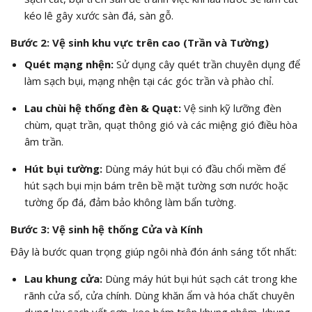
kéo lê gây xước sàn đá, sàn gỗ.
Bước 2: Vệ sinh khu vực trên cao (Trần và Tường)
Quét mạng nhện:
Sử dụng cây quét trần chuyên dụng để
làm sạch bụi, mạng nhện tại các góc trần và phào chỉ.
Lau chùi hệ thống đèn & Quạt:
Vệ sinh kỹ lưỡng đèn
chùm, quạt trần, quạt thông gió và các miệng gió điều hòa
âm trần.
Hút bụi tường:
Dùng máy hút bụi có đầu chổi mềm để
hút sạch bụi mịn bám trên bề mặt tường sơn nước hoặc
tường ốp đá, đảm bảo không làm bẩn tường.
Bước 3: Vệ sinh hệ thống Cửa và Kính
Đây là bước quan trọng giúp ngôi nhà đón ánh sáng tốt nhất:
Lau khung cửa:
Dùng máy hút bụi hút sạch cát trong khe
rãnh cửa sổ, cửa chính. Dùng khăn ẩm và hóa chất chuyên
dụng lau sạch vết sơn, keo bám trên khung nhôm, khung