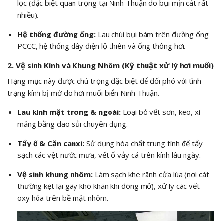
lọc (đặc biệt quan trọng tại Ninh Thuận do bụi mịn cát rất
nhiều).
Hệ thống đường ống:
Lau chùi bụi bám trên đường ống
PCCC,
hệ thống dây điện lộ thiên và ống thông hơi.
2. Vệ sinh Kính và Khung Nhôm (Kỹ thuật xử lý hơi muối)
Hạng mục này được chú trọng đặc biệt để đối phó với tình
trạng kính bị mờ do hơi muối biển Ninh Thuận.
Lau kính mặt trong & ngoài:
Loại bỏ vết sơn,
keo,
xi
măng bằng dao sủi chuyên dụng.
Tẩy ố & Cặn canxi:
Sử dụng hóa chất trung tính để tẩy
sạch các vệt nước mưa,
vết ố vảy cá trên kính lâu ngày.
Vệ sinh khung nhôm:
Làm sạch khe rãnh cửa lùa (nơi cát
thường kẹt lại gây khó khăn khi đóng mở),
xử lý các vết
oxy hóa trên bề mặt nhôm.