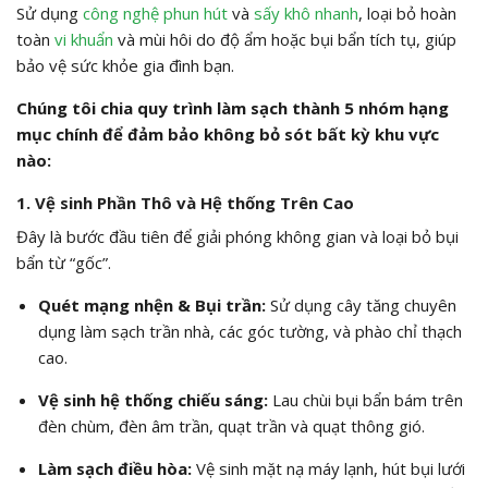
Sử dụng
công nghệ phun hút
và
sấy khô nhanh
, loại bỏ hoàn
toàn
vi khuẩn
và mùi hôi do độ ẩm hoặc bụi bẩn tích tụ, giúp
bảo vệ sức khỏe gia đình bạn.
Chúng tôi chia quy trình làm sạch thành 5 nhóm hạng
mục chính để đảm bảo không bỏ sót bất kỳ khu vực
nào:
1. Vệ sinh Phần Thô và Hệ thống Trên Cao
Đây là bước đầu tiên để giải phóng không gian và loại bỏ bụi
bẩn từ “gốc”.
Quét mạng nhện & Bụi trần:
Sử dụng cây tăng chuyên
dụng làm sạch trần nhà,
các góc tường,
và phào chỉ thạch
cao.
Vệ sinh hệ thống chiếu sáng:
Lau chùi bụi bẩn bám trên
đèn chùm,
đèn âm trần,
quạt trần và quạt thông gió.
Làm sạch điều hòa:
Vệ sinh mặt nạ máy lạnh,
hút bụi lưới