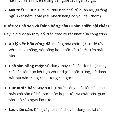
hút mùi. Vệ sinh bên trong và ngoài các ngăn tủ gỗ.
Nội thất:
Hút bụi và lau chùi bàn ghế, tủ quần áo, giường
ngủ. Giặt nệm, sofa (nếu khách hàng có yêu cầu thêm).
Bước 5: Chà sàn và Đánh bóng sàn (Hoàn thiện nội thất)
Đây là giai đoạn thay đổi diện mạo rõ rệt nhất của công trình:
Xử lý vết bẩn cứng đầu:
Dùng hóa chất đặc trị để tẩy
vết sơn, xi măng, vết băng keo hoặc vết rỉ sét trên mặt
sàn.
Chà sàn bằng máy:
Sử dụng máy chà sàn đơn hoặc máy
chà sàn liên hợp kết hợp với Pad (đỏ hoặc trắng) để đánh
bật bụi bẩn trong các đường ron gạch.
Hút nước bẩn:
Máy hút bụi nước công suất lớn sẽ đi sau
máy chà sàn để hút sạch hỗn hợp nước và chất bẩn, giúp
sàn khô ráo ngay lập tức.
Lau viền sàn:
Dùng cây lau nhà chuyên dụng lau lại các