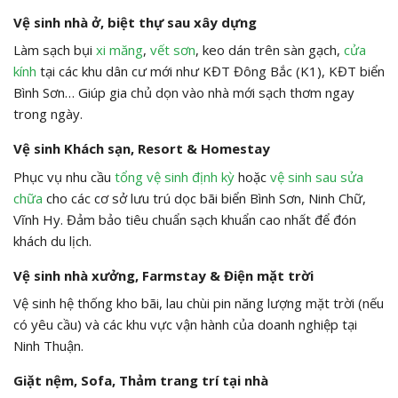
Vệ sinh nhà ở, biệt thự sau xây dựng
Làm sạch bụi
xi măng
,
vết sơn
, keo dán trên sàn gạch,
cửa
kính
tại các khu dân cư mới như KĐT Đông Bắc (K1), KĐT biển
Bình Sơn… Giúp gia chủ dọn vào nhà mới sạch thơm ngay
trong ngày.
Vệ sinh Khách sạn, Resort & Homestay
Phục vụ nhu cầu
tổng vệ sinh định kỳ
hoặc
vệ sinh sau sửa
chữa
cho các cơ sở lưu trú dọc bãi biển Bình Sơn, Ninh Chữ,
Vĩnh Hy. Đảm bảo tiêu chuẩn sạch khuẩn cao nhất để đón
khách du lịch.
Vệ sinh nhà xưởng, Farmstay & Điện mặt trời
Vệ sinh hệ thống kho bãi, lau chùi pin năng lượng mặt trời (nếu
có yêu cầu) và các khu vực vận hành của doanh nghiệp tại
Ninh Thuận.
Giặt nệm, Sofa, Thảm trang trí tại nhà