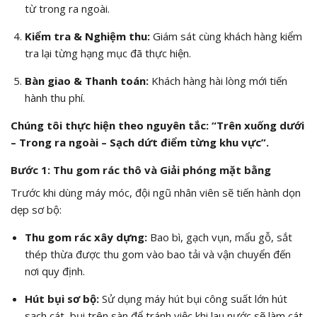
từ trong ra ngoài.
Kiểm tra & Nghiệm thu:
Giám sát cùng khách hàng kiểm
tra lại từng hạng mục đã thực hiện.
Bàn giao & Thanh toán:
Khách hàng hài lòng mới tiến
hành thu phí.
Chúng tôi thực hiện theo nguyên tắc: “Trên xuống dưới
– Trong ra ngoài – Sạch dứt điểm từng khu vực”.
Bước 1: Thu gom rác thô và Giải phóng mặt bằng
Trước khi dùng máy móc, đội ngũ nhân viên sẽ tiến hành dọn
dẹp sơ bộ:
Thu gom rác xây dựng:
Bao bì, gạch vụn, mẩu gỗ, sắt
thép thừa được thu gom vào bao tải và vận chuyển đến
nơi quy định.
Hút bụi sơ bộ:
Sử dụng máy hút bụi công suất lớn hút
sạch cát, bụi trên sàn để tránh việc khi lau nước sẽ làm cát