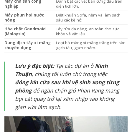
Máy chà sàn công
Đánh bật các vết bẩn cứng đầu trên
nghiệp
diện tích lớn.
Máy phun hơi nước
Diệt khuẩn Sofa, nệm và làm sạch
nóng
sâu các kẽ hở.
Hóa chất Goodmaid
Tẩy rửa đa năng, an toàn cho sức
(Malaysia)
khỏe và vật liệu.
Dung dịch tẩy xi măng
Loại bỏ màng xi măng trắng trên sàn
chuyên dụng
gạch tàu, gạch nhám.
Lưu ý đặc biệt:
Tại các dự án ở
Ninh
Thuận
, chúng tôi luôn chú trọng việc
đóng kín cửa sau khi vệ sinh xong từng
phòng
để ngăn chặn gió Phan Rang mang
bụi cát quay trở lại xâm nhập vào không
gian vừa làm sạch.