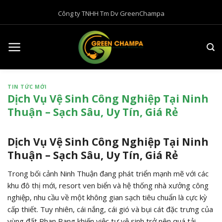
B
Công ty TNHH Tm Dv GreenChampa
ỏ
q
u
a
n
ộ
TIN TỨC MỚI
i
Dịch Vụ Vệ Sinh Công Nghiệp Tại Ninh
d
Thuận – Sạch Sâu, Uy Tín, Giá Rẻ
u
n
g
Dịch Vụ Vệ Sinh Công Nghiệp Tại Ninh
Thuận – Sạch Sâu, Uy Tín, Giá Rẻ
Trong bối cảnh Ninh Thuận đang phát triển mạnh mẽ với các
khu đô thị mới, resort ven biển và hệ thống nhà xưởng công
nghiệp, nhu cầu về một không gian sạch tiêu chuẩn là cực kỳ
cấp thiết. Tuy nhiên, cái nắng, cái gió và bụi cát đặc trưng của
vùng đất Phan Rang khiến việc tự vệ sinh trở nên quá tải.