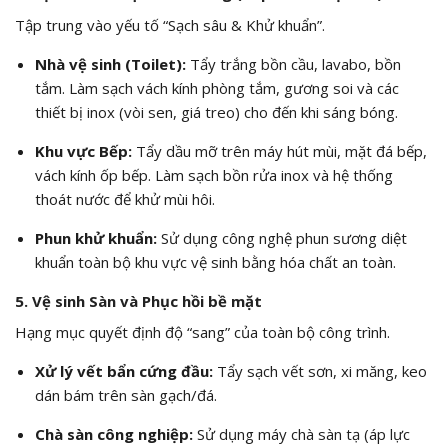
Tập trung vào yếu tố “Sạch sâu & Khử khuẩn”.
Nhà vệ sinh (Toilet):
Tẩy trắng bồn cầu,
lavabo,
bồn
tắm.
Làm sạch vách kính phòng tắm,
gương soi và các
thiết bị inox (vòi sen,
giá treo) cho đến khi sáng bóng.
Khu vực Bếp:
Tẩy dầu mỡ trên máy hút mùi, mặt đá bếp,
vách kính ốp bếp. Làm sạch bồn rửa inox và hệ thống
thoát nước để khử mùi hôi.
Phun khử khuẩn:
Sử dụng công nghệ phun sương diệt
khuẩn toàn bộ khu vực vệ sinh bằng hóa chất an toàn.
5. Vệ sinh Sàn và Phục hồi bề mặt
Hạng mục quyết định độ “sang” của toàn bộ công trình.
Xử lý vết bẩn cứng đầu:
Tẩy sạch vết sơn, xi măng, keo
dán bám trên sàn gạch/đá.
Chà sàn công nghiệp:
Sử dụng máy chà sàn tạ (áp lực