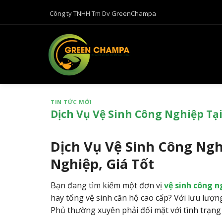
B
Công ty TNHH Tm Dv GreenChampa
ỏ
q
u
a
n
ộ
i
TIN TỨC MỚI
d
Dịch Vụ Vệ Sinh Công Nghiệp Tại
u
n
g
Dịch Vụ Vệ Sinh Công Ngh
Nghiệp, Giá Tốt
Bạn đang tìm kiếm một đơn vị
vệ sinh công n
hay tổng vệ sinh căn hộ cao cấp? Với lưu lượn
Phủ thường xuyên phải đối mặt với tình trạng 