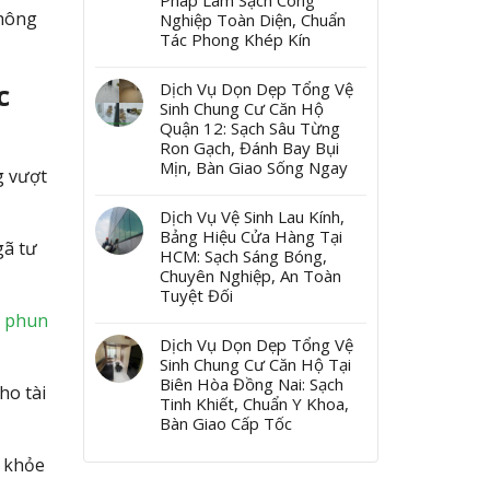
Pháp Làm Sạch Công
không
Nghiệp Toàn Diện, Chuẩn
Tác Phong Khép Kín
c
Dịch Vụ Dọn Dẹp Tổng Vệ
Sinh Chung Cư Căn Hộ
Quận 12: Sạch Sâu Từng
Ron Gạch, Đánh Bay Bụi
Mịn, Bàn Giao Sống Ngay
g vượt
Dịch Vụ Vệ Sinh Lau Kính,
Bảng Hiệu Cửa Hàng Tại
gã tư
HCM: Sạch Sáng Bóng,
Chuyên Nghiệp, An Toàn
Tuyệt Đối
 phun
Dịch Vụ Dọn Dẹp Tổng Vệ
Sinh Chung Cư Căn Hộ Tại
Biên Hòa Đồng Nai: Sạch
ho tài
Tinh Khiết, Chuẩn Y Khoa,
Bàn Giao Cấp Tốc
c khỏe