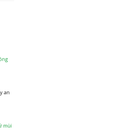
n
óng
y an
ử mùi