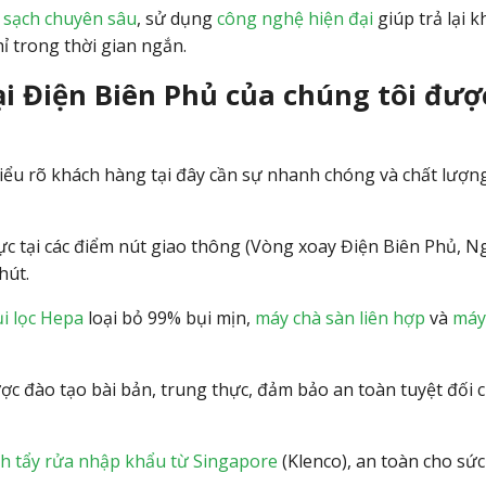
m
sạch chuyên sâu
, sử dụng
công nghệ hiện đại
giúp trả lại 
ỉ trong thời gian ngắn.
tại Điện Biên Phủ của chúng tôi đượ
iểu rõ khách hàng tại đây cần sự nhanh chóng và chất lượn
ực tại các điểm nút giao thông (Vòng xoay Điện Biên Phủ, N
hút.
i lọc Hepa
loại bỏ 99% bụi mịn,
máy chà sàn liên hợp
và
máy
c đào tạo bài bản, trung thực, đảm bảo an toàn tuyệt đối c
ch tẩy rửa nhập khẩu từ Singapore
(Klenco), an toàn cho sứ