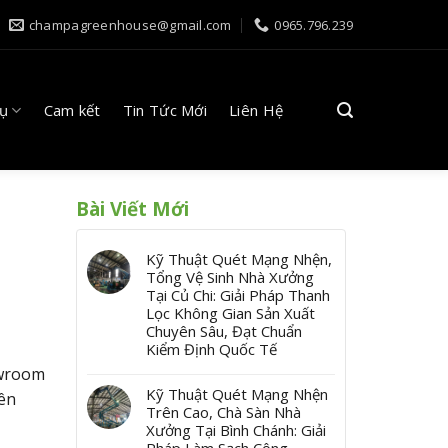
champagreenhouse@gmail.com
0965.796.239
Vụ
Cam kết
Tin Tức Mới
Liên Hệ
Bài Viết Mới
Kỹ Thuật Quét Mạng Nhện,
Tổng Vệ Sinh Nhà Xưởng
Tại Củ Chi: Giải Pháp Thanh
Lọc Không Gian Sản Xuất
Chuyên Sâu, Đạt Chuẩn
Kiểm Định Quốc Tế
owroom
Kỹ Thuật Quét Mạng Nhện
iên
Trên Cao, Chà Sàn Nhà
Xưởng Tại Bình Chánh: Giải