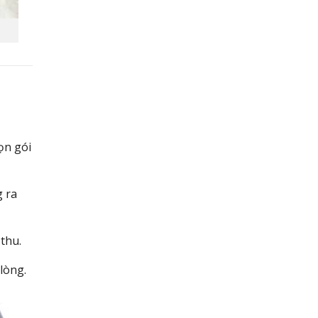
ọn gói
g ra
thu.
lòng.