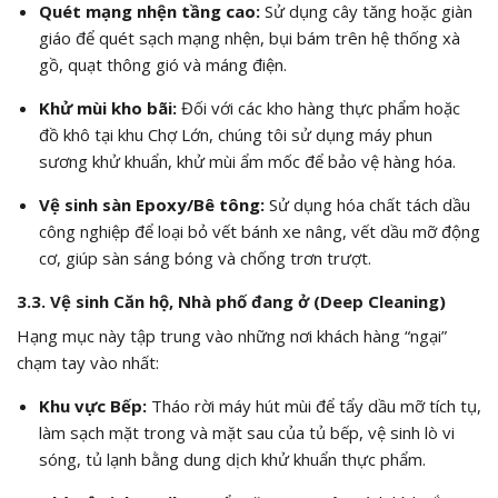
Quét mạng nhện tầng cao:
Sử dụng cây tăng hoặc giàn
giáo để quét sạch mạng nhện, bụi bám trên hệ thống xà
gồ, quạt thông gió và máng điện.
Khử mùi kho bãi:
Đối với các kho hàng thực phẩm hoặc
đồ khô tại khu Chợ Lớn, chúng tôi sử dụng máy phun
sương khử khuẩn, khử mùi ẩm mốc để bảo vệ hàng hóa.
Vệ sinh sàn Epoxy/Bê tông:
Sử dụng hóa chất tách dầu
công nghiệp để loại bỏ vết bánh xe nâng, vết dầu mỡ động
cơ, giúp sàn sáng bóng và chống trơn trượt.
3.3. Vệ sinh Căn hộ, Nhà phố đang ở (Deep Cleaning)
Hạng mục này tập trung vào những nơi khách hàng “ngại”
chạm tay vào nhất:
Khu vực Bếp:
Tháo rời máy hút mùi để tẩy dầu mỡ tích tụ,
làm sạch mặt trong và mặt sau của tủ bếp, vệ sinh lò vi
sóng, tủ lạnh bằng dung dịch khử khuẩn thực phẩm.