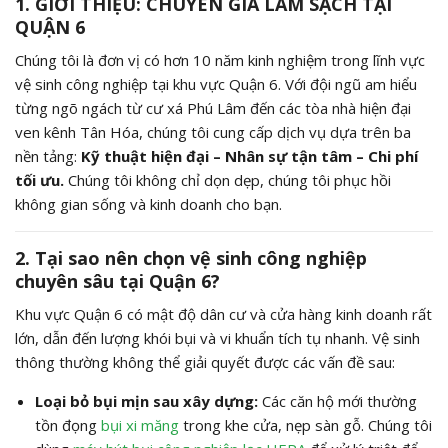
1. GIỚI THIỆU: CHUYÊN GIA LÀM SẠCH TẠI
QUẬN 6
Chúng tôi là đơn vị có hơn 10 năm kinh nghiệm trong lĩnh vực
vệ sinh công nghiệp tại khu vực Quận 6. Với đội ngũ am hiểu
từng ngõ ngách từ cư xá Phú Lâm đến các tòa nhà hiện đại
ven kênh Tân Hóa, chúng tôi cung cấp dịch vụ dựa trên ba
nền tảng:
Kỹ thuật hiện đại – Nhân sự tận tâm – Chi phí
tối ưu.
Chúng tôi không chỉ dọn dẹp, chúng tôi phục hồi
không gian sống và kinh doanh cho bạn.
2. Tại sao nên chọn vệ sinh công nghiệp
chuyên sâu tại Quận 6?
Khu vực Quận 6 có mật độ dân cư và cửa hàng kinh doanh rất
lớn, dẫn đến lượng khói bụi và vi khuẩn tích tụ nhanh. Vệ sinh
thông thường không thể giải quyết được các vấn đề sau:
Loại bỏ bụi mịn sau xây dựng:
Các căn hộ mới thường
tồn đọng
bụi xi măng
trong khe cửa, nẹp sàn gỗ. Chúng tôi