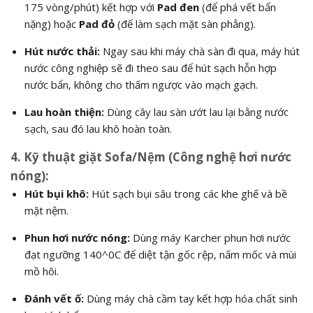
175 vòng/phút) kết hợp với
Pad đen
(để phá vết bẩn
nặng) hoặc
Pad đỏ
(để làm sạch mặt sàn phẳng).
Hút nước thải:
Ngay sau khi máy chà sàn đi qua, máy hút
nước công nghiệp sẽ đi theo sau để hút sạch hỗn hợp
nước bẩn, không cho thấm ngược vào mạch gạch.
Lau hoàn thiện:
Dùng cây lau sàn ướt lau lại bằng nước
sạch, sau đó lau khô hoàn toàn.
4. Kỹ thuật giặt Sofa/Nệm (Công nghệ hơi nước
nóng):
Hút bụi khô:
Hút sạch bụi sâu trong các khe ghế và bề
mặt nệm.
Phun hơi nước nóng:
Dùng máy Karcher phun hơi nước
đạt ngưỡng
140^0C
để diệt tận gốc rệp, nấm mốc và mùi
mồ hôi.
Đánh vết ố:
Dùng máy chà cầm tay kết hợp hóa chất sinh