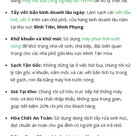
dùng
máy hút bụi công nghiệp lọc HEPA
để xử lý triệt để.
Tẩy vết bẩn kinh doanh lâu ngày:
Làm sạch các
vết dầu
mỡ
,
vết ố
trên sàn nhà phố, cửa hàng kinh doanh lâu năm
tại khu vực
Bình Tiên, Minh Phụng
.
Khử khuẩn và khử mùi:
Sử dụng
máy phun hơi nước
nóng
để khử trùng nhà vệ sinh, nhà bếp, đặc biệt quan
trọng cho các nhà phố gần khu vực kênh Tân Hóa.
Sạch Tận Gốc:
Không dừng lại ở việc hút bụi, chúng tôi xử
lý tận gốc vi khuẩn, nấm mốc và các vết bẩn tích tụ trong
kẽ gạch, ron đá bằng máy hơi nước nóng.
Giá Tại Kho:
Chúng tôi sở hữu trực tiếp hệ thống máy
móc và kho hóa chất nhập khẩu, không qua trung gian,
giúp tiết kiệm 20% chi phí cho khách hàng.
Hóa Chất An Toàn:
Sử dụng dung dịch tẩy rửa sinh học,
đạt chuẩn an toàn cho gia đình có người già và trẻ nhỏ.