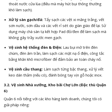
thoát nước cửa lùa (điều mà máy hút bụi thông thường
khó làm sạch).
Xử lý sàn gạch/đá:
Tẩy sạch các vệt xi măng trắng, vết
sơn nước, sơn dầu và các vết rỉ sét do giàn giáo để lại. Sử
dụng máy chà sàn tạ kết hợp Pad đỏ/đen để làm sạch mà
không gây trầy xước men gạch.
Vệ sinh hệ thống đèn & Điện:
Lau bụi mờ trên đèn
chùm, đèn âm trần, làm sạch các mặt nạ ổ điện, công tắc
bằng khăn khô microfiber để đảm bảo an toàn cháy nổ.
Vệ sinh cầu thang:
Làm sạch từng bậc thang, xử lý vết
keo dán thảm (nếu có), đánh bóng tay vịn gỗ hoặc inox.
3.2. Vệ sinh Nhà xưởng, Kho bãi Chợ Lớn (Đặc thù Quận
6)
Quận 6 nổi tiếng với các kho hàng kinh doanh, chúng tôi có
giải pháp riêng: