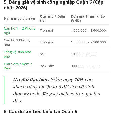
5. Bảng giá vệ sinh công nghiệp Quận 6 (Cập
nhật 2026)
Quy mô / Diện
Đơn giá tham khảo
Hạng mục dịch vụ
tích
(VNĐ)
Căn hộ 1 – 2 Phòng
Trọn gói
1.000.000 – 1.600.000
ngủ
Căn hộ 3 Phòng
Trọn gói
1.800.000 – 2.500.000
ngủ
Tổng vệ sinh nhà
m2
10.000 – 16.000
phố
Giặt Sofa / Nệm /
Bộ / Tấm
300.000 – 500.000
Rèm
Ưu đãi đặc biệt:
Giảm ngay
10%
cho
khách hàng tại Quận 6 đặt lịch vệ sinh
định kỳ hoặc đăng ký dịch vụ trọn gói lần
đầu.
6. Các dự án tiêu biểu tại Quận 6