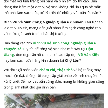
đối mặt với tình trạng bụi bặm và ô nhiễm đô thị cao. Bạn
đang tìm kiếm một đơn vị vệ sinh không chỉ “lau qua bề mặt”
mà phải làm sạch sâu, xử lý triệt để những vết bẩn lâu năm?
Dịch Vụ Vệ Sinh Công Nghiệp Quận 6 Chuyên Sâu
tự hào
là đơn vị uy tín, mang đến giải pháp làm sạch công nghệ cao
với mức giá cạnh tranh nhất thị trường.
Bạn đang cần tìm
dịch vụ
vệ sinh công nghiệp Quận 6
chuyên sâu
uy tín để tổng vệ sinh nhà mới xây tại
Hậu
Giang
, dọn dẹp căn hộ chung cư cao cấp dọc
Võ Văn Kiệt
hay làm sạch cửa hàng kinh doanh tại
Chợ Lớn
?
Với đội ngũ nhân viên
chăm chỉ
,
thật thà
và hệ thống máy
móc hiện đại, chúng tôi cung cấp giải pháp vệ sinh chuyên sâu,
xử lý triệt để mọi vết bẩn cứng đầu, mang lại không gian sống
trong lành nhất cho gia đình bạn.