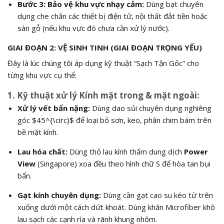
Bước 3: Bảo vệ khu vực nhạy cảm:
Dùng bạt chuyên
dụng che chắn các thiết bị điện tử, nội thất đắt tiền hoặc
sàn gỗ (nếu khu vực đó chưa cần xử lý nước).
GIAI ĐOẠN 2: VỆ SINH TINH (GIAI ĐOẠN TRỌNG YẾU)
Đây là lúc chúng tôi áp dụng kỹ thuật “Sạch Tận Gốc” cho
từng khu vực cụ thể:
1. Kỹ thuật xử lý Kính mặt trong & mặt ngoài:
Xử lý vết bẩn nặng:
Dùng dao sủi chuyên dụng nghiêng
góc
$45^{\circ}$
để loại bỏ sơn, keo, phân chim bám trên
bề mặt kính.
Lau hóa chất:
Dùng thỏ lau kính thấm dung dịch
Power
View
(Singapore) xoa đều theo hình chữ S để hòa tan bụi
bẩn.
Gạt kính chuyên dụng:
Dùng cần gạt cao su kéo từ trên
xuống dưới một cách dứt khoát. Dùng khăn Microfiber khô
lau sạch các cạnh rìa và rãnh khung nhôm.