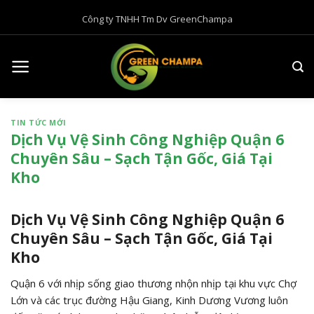
B
Công ty TNHH Tm Dv GreenChampa
ỏ
q
u
a
n
ộ
TIN TỨC MỚI
i
Dịch Vụ Vệ Sinh Công Nghiệp Quận 6
d
Chuyên Sâu – Sạch Tận Gốc, Giá Tại
u
Kho
n
g
Dịch Vụ Vệ Sinh Công Nghiệp Quận 6
Chuyên Sâu – Sạch Tận Gốc, Giá Tại
Kho
Quận 6 với nhịp sống giao thương nhộn nhịp tại khu vực Chợ
Lớn và các trục đường Hậu Giang, Kinh Dương Vương luôn