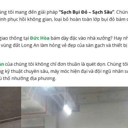
úng tôi mang đến giải pháp
“Sạch Bụi Đỏ – Sạch Sâu”
. Chún
ình phục hồi không gian, loại bỏ hoàn toàn lớp bụi đỏ bám 
giao thông tại
Đức Hòa
bám dày đặc vào nhà xưởng? Hay n
vùng đất Long An làm hỏng vẻ đẹp của sàn gạch và thiết bị
An
của chúng tôi không chỉ đơn thuần là quét dọn. Chúng tô
g kỹ thuật chuyên sâu, máy móc hiện đại và đội ngũ nhân s
ù thổ nhưỡng địa phương.