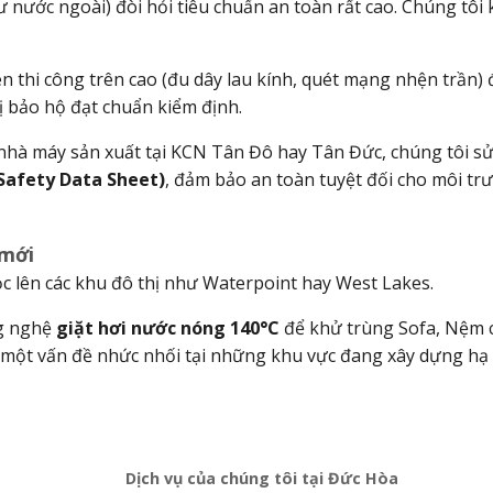
 nước ngoài) đòi hỏi tiêu chuẩn an toàn rất cao. Chúng tôi 
 thi công trên cao (đu dây lau kính, quét mạng nhện trần) 
bị bảo hộ đạt chuẩn kiểm định.
 nhà máy sản xuất tại KCN Tân Đô hay Tân Đức, chúng tôi s
Safety Data Sheet)
, đảm bảo an toàn tuyệt đối cho môi tr
 mới
 lên các khu đô thị như Waterpoint hay West Lakes.
g nghệ
giặt hơi nước nóng
140°C
để khử trùng Sofa, Nệm 
– một vấn đề nhức nhối tại những khu vực đang xây dựng hạ
Dịch vụ của chúng tôi tại Đức Hòa