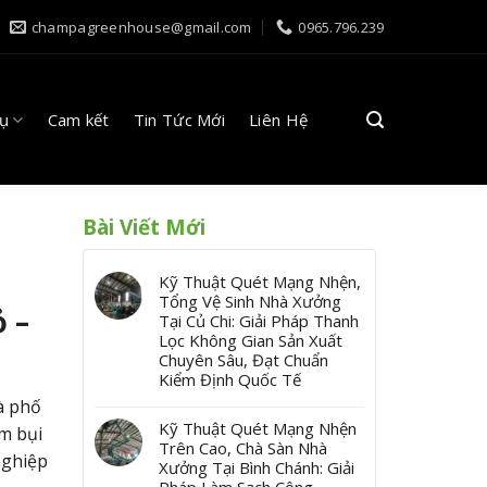
champagreenhouse@gmail.com
0965.796.239
Vụ
Cam kết
Tin Tức Mới
Liên Hệ
Bài Viết Mới
Kỹ Thuật Quét Mạng Nhện,
Tổng Vệ Sinh Nhà Xưởng
 –
Tại Củ Chi: Giải Pháp Thanh
Lọc Không Gian Sản Xuất
Chuyên Sâu, Đạt Chuẩn
Kiểm Định Quốc Tế
à phố
Kỹ Thuật Quét Mạng Nhện
m bụi
Trên Cao, Chà Sàn Nhà
nghiệp
Xưởng Tại Bình Chánh: Giải