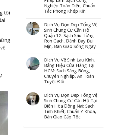
Pháp Làm Sạch Công
Nghiệp Toàn Diện, Chuẩn
Tác Phong Khép Kín
g tôi
dai
Dịch Vụ Dọn Dẹp Tổng Vệ
Sinh Chung Cư Căn Hộ
Quận 12: Sạch Sâu Từng
hững
Ron Gạch, Đánh Bay Bụi
Mịn, Bàn Giao Sống Ngay
 vệ
Dịch Vụ Vệ Sinh Lau Kính,
Bảng Hiệu Cửa Hàng Tại
i
HCM: Sạch Sáng Bóng,
ự
Chuyên Nghiệp, An Toàn
Tuyệt Đối
Dịch Vụ Dọn Dẹp Tổng Vệ
Sinh Chung Cư Căn Hộ Tại
Biên Hòa Đồng Nai: Sạch
Tinh Khiết, Chuẩn Y Khoa,
Bàn Giao Cấp Tốc