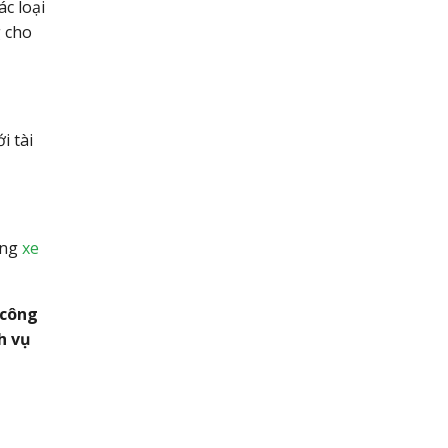
c loại
 cho
i tài
ộng
xe
 công
h vụ