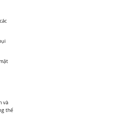
các
bụi
 mặt
h và
ng thể