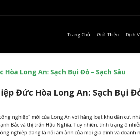
Trang Chủ
Giới Thiệu
Dịch 
c Hòa Long An: Sạch Bụi Đỏ – Sạch Sâu
iệp Đức Hòa Long An: Sạch Bụi Đỏ
ông nghiệp” mới của Long An với hàng loạt khu dân cư, nh
h Bắc và thị trấn Hậu Nghĩa. Tuy nhiên, tình trạng ô nhiễ
công nghiệp đang là nỗi ám ảnh của mọi gia đình và doanh 