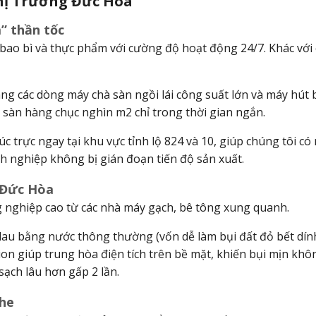
Thị Trường Đức Hòa
” thần tốc
 bao bì và thực phẩm với cường độ hoạt động 24/7. Khác với 
g các dòng máy chà sàn ngồi lái công suất lớn và máy hút 
ch sàn hàng chục nghìn
m2
chỉ trong thời gian ngắn.
c trực ngay tại khu vực tỉnh lộ 824 và 10, giúp chúng tôi có
h nghiệp không bị gián đoạn tiến độ sản xuất.
t Đức Hòa
g nghiệp cao từ các nhà máy gạch, bê tông xung quanh.
lau bằng nước thông thường (vốn dễ làm bụi đất đỏ bết dín
ion giúp trung hòa điện tích trên bề mặt, khiến bụi mịn khô
ạch lâu hơn gấp 2 lần.
khe