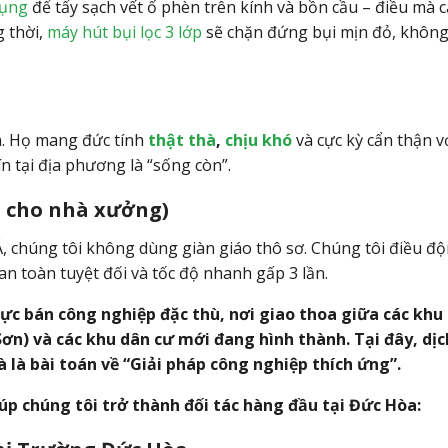
dụng
để tẩy sạch vết ố phèn trên kính và bồn cầu – điều mà cá
 thời,
máy hút bụi lọc 3 lớp
sẽ chặn đứng bụi mịn đỏ, không
n. Họ mang đức tính
thật thà
,
chịu khó
và cực kỳ cẩn thận vớ
n tại địa phương là “sống còn”.
n cho nhà xưởng)
, chúng tôi không dùng giàn giáo thô sơ. Chúng tôi điều đ
an toàn tuyệt đối và tốc độ nhanh gấp 3 lần.
ực bán công nghiệp đặc thù, nơi giao thoa giữa các khu
ơn) và các khu dân cư mới đang hình thành. Tại đây, dịc
 là bài toán về “Giải pháp công nghiệp thích ứng”.
iúp chúng tôi trở thành đối tác hàng đầu tại Đức Hòa: