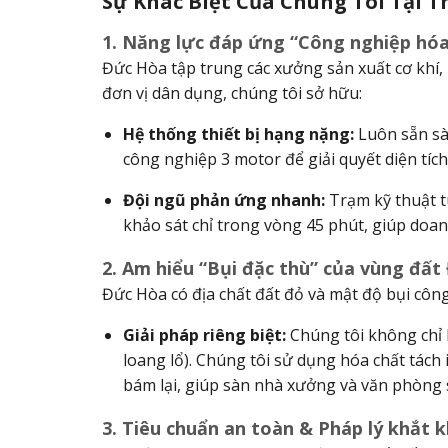
Sự Khác Biệt Của Chúng Tôi Tại 
1. Năng lực đáp ứng “Công nghiệp hóa
Đức Hòa tập trung các xưởng sản xuất cơ khí,
đơn vị dân dụng, chúng tôi sở hữu:
Hệ thống thiết bị hạng nặng:
Luôn sẵn sàn
công nghiệp 3 motor để giải quyết diện tí
Đội ngũ phản ứng nhanh:
Trạm kỹ thuật tú
khảo sát chỉ trong vòng 45 phút, giúp doan
2. Am hiểu “Bụi đặc thù” của vùng đấ
Đức Hòa có địa chất đất đỏ và mật độ bụi côn
Giải pháp riêng biệt:
Chúng tôi không chỉ 
loang lổ). Chúng tôi sử dụng hóa chất tách 
bám lại, giúp sàn nhà xưởng và văn phòng s
3. Tiêu chuẩn an toàn & Pháp lý khắt 