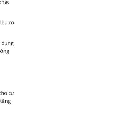
khác
đều có
ử dụng
ường
cho cư
 tầng