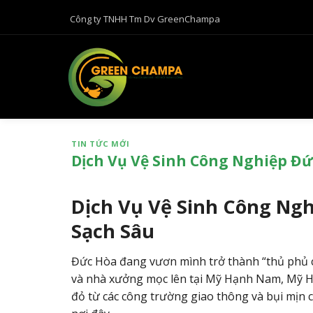
B
Công ty TNHH Tm Dv GreenChampa
ỏ
q
u
a
n
ộ
i
TIN TỨC MỚI
d
Dịch Vụ Vệ Sinh Công Nghiệp Đứ
u
n
g
Dịch Vụ Vệ Sinh Công Ngh
Sạch Sâu
Đức Hòa đang vươn mình trở thành “thủ phủ c
và nhà xưởng mọc lên tại Mỹ Hạnh Nam, Mỹ Hạn
đỏ từ các công trường giao thông và bụi mịn 