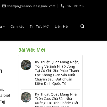
champagreenhouse@gmail.com
0965.796.239
Vụ
Cam kết
Tin Tức Mới
Liên Hệ
Bài Viết Mới
Kỹ Thuật Quét Mạng Nhện,
Tổng Vệ Sinh Nhà Xưởng
h
Tại Củ Chi: Giải Pháp Thanh
Lọc Không Gian Sản Xuất
Chuyên Sâu, Đạt Chuẩn
Kiểm Định Quốc Tế
an.
Kỹ Thuật Quét Mạng Nhện
à biệt
Trên Cao, Chà Sàn Nhà
ởng
Xưởng Tại Bình Chánh: Giải