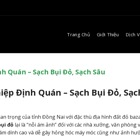
Trang Chủ
Giới Thiệu
Dịch 
nh Quán – Sạch Bụi Đỏ, Sạch Sâu
iệp Định Quán – Sạch Bụi Đỏ, Sạc
n trọng của tỉnh Đồng Nai với đặc thù địa hình đất đỏ baz
bụi đỏ
lại là “nỗi ám ảnh” đối với các nhà xưởng,
văn phòng v
ám dính cao và dễ gây hỏng hóc máy móc cũng như ảnh hư