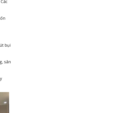
Các
tốn
út bụi
g, sân
ây