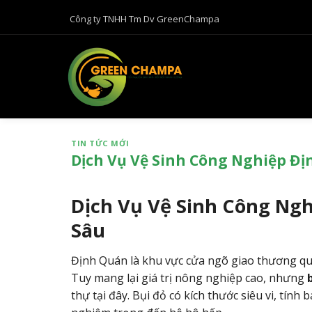
B
Công ty TNHH Tm Dv GreenChampa
ỏ
q
u
a
n
ộ
i
TIN TỨC MỚI
d
Dịch Vụ Vệ Sinh Công Nghiệp Đị
u
n
g
Dịch Vụ Vệ Sinh Công Ngh
Sâu
Định Quán là khu vực cửa ngõ giao thương qua
Tuy mang lại giá trị nông nghiệp cao,
nhưng
thự tại đây.
Bụi đỏ có kích thước siêu vi,
tính b