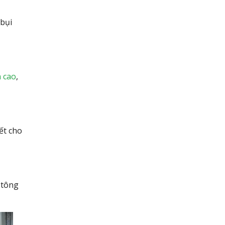
 bụi
 cao
,
iết cho
 tông