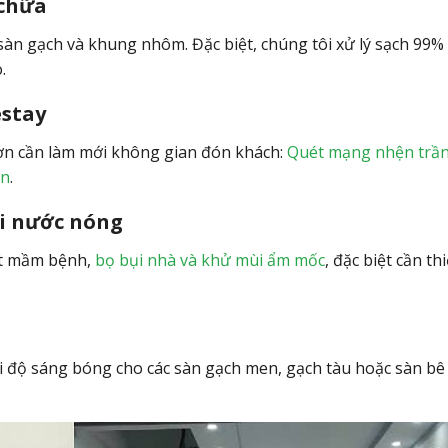
 chữa
 sàn gạch và khung nhôm. Đặc biệt, chúng tôi xử lý sạch 99%
.
estay
ờn cần làm mới không gian đón khách:
Quét mạng nhện trần
ờn
.
ơi nước nóng
ệt mầm bệnh,
bọ bụi nhà và khử mùi ẩm mốc
, đặc biệt cần th
 độ sáng bóng cho các sàn gạch men, gạch tàu hoặc sàn bê