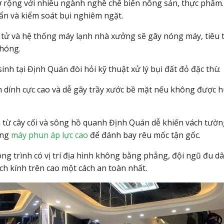
rộng với nhiều ngành nghề chế biến nông sản,
thực phẩm.
ẩn và kiểm soát bụi nghiêm ngặt.
n tử và hệ thống máy lạnh nhà xưởng sẽ gây nóng máy,
tiêu 
chóng.
inh tại Định Quán đòi hỏi kỹ thuật xử lý bụi đất đỏ đặc thù:
 dính cực cao và dễ gây trầy xước bề mặt nếu không được h
từ cây cối và sông hồ quanh Định Quán dễ khiến vách tườn
ụng
máy phun áp lực cao
để đánh bay rêu mốc tận gốc.
g trình có vị trí địa hình không bằng phẳng, đội ngũ đu d
ch kính trên cao một cách an toàn nhất.