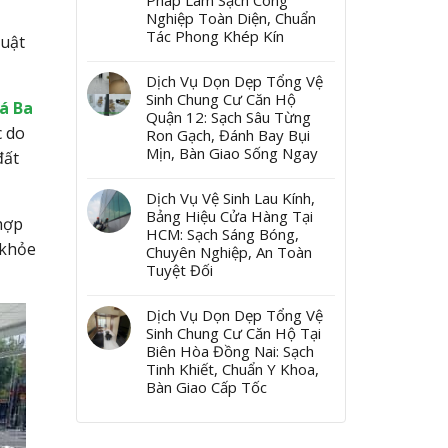
Pháp Làm Sạch Công
Nghiệp Toàn Diện, Chuẩn
Tác Phong Khép Kín
huật
Dịch Vụ Dọn Dẹp Tổng Vệ
Sinh Chung Cư Căn Hộ
á Ba
Quận 12: Sạch Sâu Từng
c do
Ron Gạch, Đánh Bay Bụi
Mịn, Bàn Giao Sống Ngay
đất
Dịch Vụ Vệ Sinh Lau Kính,
Bảng Hiệu Cửa Hàng Tại
 hợp
HCM: Sạch Sáng Bóng,
 khỏe
Chuyên Nghiệp, An Toàn
Tuyệt Đối
Dịch Vụ Dọn Dẹp Tổng Vệ
Sinh Chung Cư Căn Hộ Tại
Biên Hòa Đồng Nai: Sạch
Tinh Khiết, Chuẩn Y Khoa,
Bàn Giao Cấp Tốc