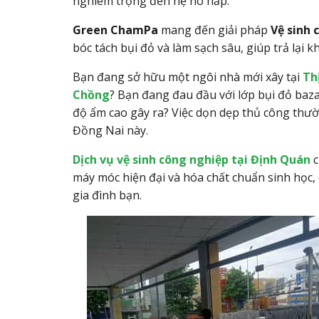
nghiêm trọng đến hệ hô hấp.
Green ChamPa
mang đến giải pháp
Vệ sinh 
bóc tách bụi đỏ và làm sạch sâu,
giúp trả lại k
Bạn đang sở hữu một ngôi nhà mới xây tại
Th
Chồng
? Bạn đang đau đầu với lớp bụi đỏ baz
độ ẩm cao gây ra? Việc dọn dẹp thủ công thườn
Đồng Nai này.
Dịch vụ
vệ sinh công nghiệp tại Định Quán
c
máy móc hiện đại và hóa chất chuẩn sinh học, 
gia đình bạn.