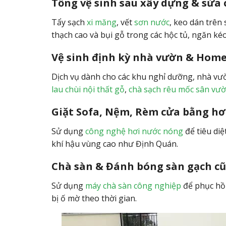
Tổng vệ sinh sau xây dựng & sửa
Tẩy sạch
xi măng
, vết
sơn nước
, keo dán trên
thạch cao và bụi gỗ trong các hộc tủ, ngăn kéo
Vệ sinh định kỳ nhà vườn & Hom
Dịch vụ dành cho các khu nghỉ dưỡng, nhà vư
lau chùi nội thất gỗ
,
chà sạch rêu mốc sân vư
Giặt Sofa, Nệm, Rèm cửa bằng h
Sử dụng
công nghệ hơi nước nóng
để tiêu di
khí hậu vùng cao như Định Quán.
Chà sàn & Đánh bóng sàn gạch cũ
Sử dụng
máy chà sàn công nghiệp
để phục hồi
bị ố mờ theo thời gian.