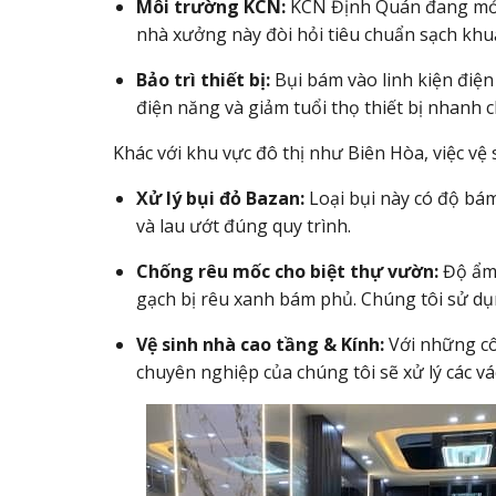
Môi trường KCN:
KCN Định Quán đang mở 
nhà xưởng này đòi hỏi tiêu chuẩn sạch khu
Bảo trì thiết bị:
Bụi bám vào linh kiện điệ
điện năng và giảm tuổi thọ thiết bị nhanh 
Khác với khu vực đô thị như Biên Hòa, việc vệ s
Xử lý bụi đỏ Bazan:
Loại bụi này có độ bám
và lau ướt đúng quy trình.
Chống rêu mốc cho biệt thự vườn:
Độ ẩm 
gạch bị rêu xanh bám phủ. Chúng tôi sử d
Vệ sinh nhà cao tầng & Kính:
Với những côn
chuyên nghiệp của chúng tôi sẽ xử lý các vá