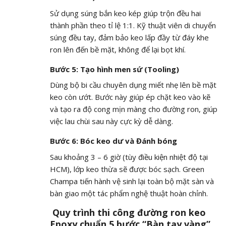
Sử dụng súng bắn keo kép giúp trộn đều hai
thành phần theo tỉ lệ
1:1
. Kỹ thuật viên di chuyển
súng đều tay, đảm bảo keo lấp đầy từ đáy khe
ron lên đến bề mặt, không để lại bọt khí.
Bước 5: Tạo hình men sứ (Tooling)
Dùng bộ bi cầu chuyên dụng miết nhẹ lên bề mặt
keo còn ướt. Bước này giúp ép chặt keo vào kẽ
và tạo ra độ cong mịn màng cho đường ron, giúp
việc lau chùi sau này cực kỳ dễ dàng.
Bước 6: Bóc keo dư và Đánh bóng
Sau khoảng 3 – 6 giờ (tùy điều kiện nhiệt độ tại
HCM), lớp keo thừa sẽ được bóc sạch. Green
Champa tiến hành vệ sinh lại toàn bộ mặt sàn và
bàn giao một tác phẩm nghệ thuật hoàn chỉnh.
Quy trình thi công đường ron keo
Epoxy chuẩn 5 bước “Bàn tay vàng”