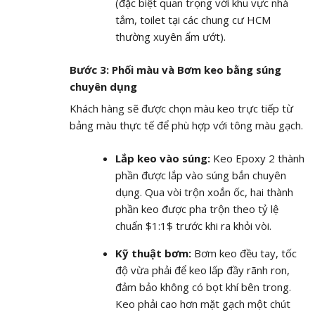
(đặc biệt quan trọng với khu vực nhà
tắm, toilet tại các chung cư HCM
thường xuyên ẩm ướt).
Bước 3: Phối màu và Bơm keo bằng súng
chuyên dụng
Khách hàng sẽ được chọn màu keo trực tiếp từ
bảng màu thực tế để phù hợp với tông màu gạch.
Lắp keo vào súng:
Keo Epoxy 2 thành
phần được lắp vào súng bắn chuyên
dụng. Qua vòi trộn xoắn ốc, hai thành
phần keo được pha trộn theo tỷ lệ
chuẩn
$1:1$
trước khi ra khỏi vòi.
Kỹ thuật bơm:
Bơm keo đều tay, tốc
độ vừa phải để keo lấp đầy rãnh ron,
đảm bảo không có bọt khí bên trong.
Keo phải cao hơn mặt gạch một chút