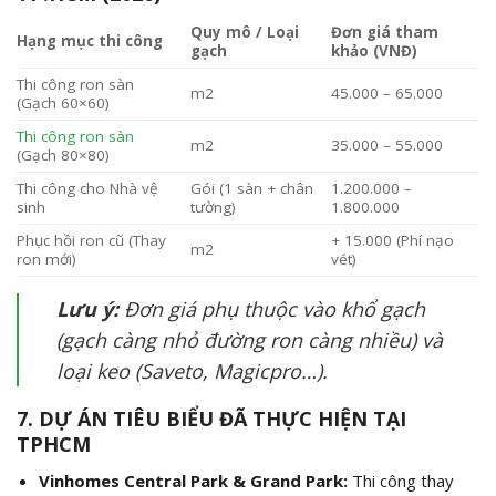
Quy mô / Loại
Đơn giá tham
Hạng mục thi công
gạch
khảo (VNĐ)
Thi công ron sàn
m2
45.000 – 65.000
(Gạch 60×60)
Thi công ron sàn
m2
35.000 – 55.000
(Gạch 80×80)
Thi công cho Nhà vệ
Gói (1 sàn + chân
1.200.000 –
sinh
tường)
1.800.000
Phục hồi ron cũ (Thay
+ 15.000 (Phí nạo
m2
ron mới)
vét)
Lưu ý:
Đơn giá phụ thuộc vào khổ gạch
(gạch càng nhỏ đường ron càng nhiều) và
loại keo (Saveto, Magicpro…).
7. DỰ ÁN TIÊU BIỂU ĐÃ THỰC HIỆN TẠI
TPHCM
Vinhomes Central Park & Grand Park:
Thi công thay