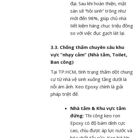
đại. Sau khi hoàn thiện, mặt
sàn sẽ “hồi sinh” trông như
mới đến 98%, giúp chủ nhà
tiết kiệm hàng chục triệu đồng
so với việc đục gạch lát lại.
3.3. Chống thấm chuyên sâu khu
vực “nhạy cảm” (Nhà tắm, Toilet,
Ban công)
Tại TP.HCM, tình trạng thấm dột chung
cư từ nhà vệ sinh xuống tầng dưới là
nỗi ám ảnh. Keo Epoxy chính là giải
pháp triệt để.
Nhà tắm & Khu vực tắm
đứng:
Thi công keo ron
Epoxy có độ bám dính cực
cao, chịu được áp lực nước và
hóa chất tẩy rửa. Keo bịt kín