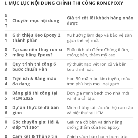
I. MỤC LỤC NỘI DUNG CHÍNH THI CÔNG RON EPOXY
S
Giá trị cốt lõi khách hàng nhận
T
Chuyên mục nội dung
được
T
0
Giới thiệu Keo Epoxy 2
Xu hướng làm đẹp và bảo vệ sàn
1
thành phần
gạch thế hệ mới.
0
Tại sao nên thay ron xi
Phân tích ưu điểm: Chống thấm,
2
măng bằng Epoxy?
chống bẩn, thẩm mỹ cao.
0
Quy trình thi công 6
Kỹ thuật nạo vét ron cũ và bắn
3
bước chuẩn Hàn
keo chính xác.
0
Tiện ích & Bảng màu
Hơn 50 mã màu kim tuyến, màu
4
đa dạng
trơn phù hợp mọi loại gạch.
0
Bảng giá thi công tại
Đơn giá minh bạch cho nhà mới
5
HCM 2026
và nhà cải tạo.
0
Dự án thực tế đã bàn
Minh chứng tại các căn hộ cao cấp
6
giao
và biệt thự tại HCM.
0
Góc chuyên gia: Hỏi &
Giải mã độ bền và tính năng
7
Đáp “Vì sao”
chống thấm của keo Epoxy.
0
Cam kết & Thông tin
Chính sách bảo hành bong tróc