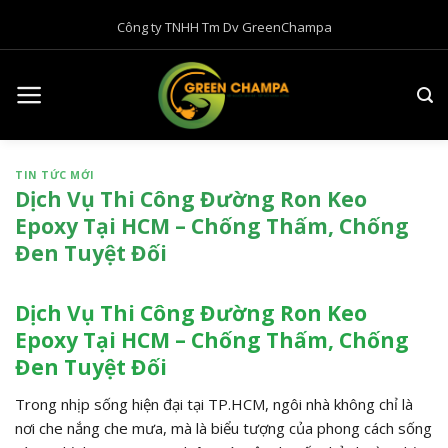
B
Công ty TNHH Tm Dv GreenChampa
ỏ
q
u
a
n
ộ
TIN TỨC MỚI
i
Dịch Vụ Thi Công Đường Ron Keo
d
Epoxy Tại HCM – Chống Thấm, Chống
u
Đen Tuyệt Đối
n
g
Dịch Vụ Thi Công Đường Ron Keo
Epoxy Tại HCM – Chống Thấm, Chống
Đen Tuyệt Đối
Trong nhịp sống hiện đại tại TP.HCM, ngôi nhà không chỉ là
nơi che nắng che mưa, mà là biểu tượng của phong cách sống