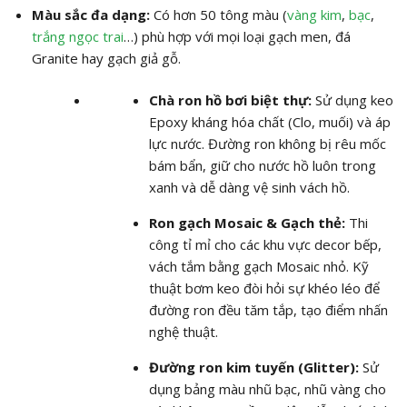
Màu sắc đa dạng:
Có hơn 50 tông màu (
vàng kim
,
bạc
,
trắng ngọc trai
…) phù hợp với mọi loại gạch men, đá
Granite hay gạch giả gỗ.
Chà ron hồ bơi biệt thự:
Sử dụng keo
Epoxy kháng hóa chất (Clo, muối) và áp
lực nước. Đường ron không bị rêu mốc
bám bẩn, giữ cho nước hồ luôn trong
xanh và dễ dàng vệ sinh vách hồ.
Ron gạch Mosaic & Gạch thẻ:
Thi
công tỉ mỉ cho các khu vực decor bếp,
vách tắm bằng gạch Mosaic nhỏ. Kỹ
thuật bơm keo đòi hỏi sự khéo léo để
đường ron đều tăm tắp, tạo điểm nhấn
nghệ thuật.
Đường ron kim tuyến (Glitter):
Sử
dụng bảng màu nhũ bạc, nhũ vàng cho