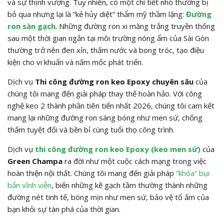
và sự thịnh vượng. Tuy nhiên, có một chi tiết nhỏ thường bị
bỏ qua nhưng lại là “kẻ hủy diệt” thẩm mỹ thầm lặng:
Đường
ron sàn gạch
. Những đường ron xi măng trắng truyền thống
sau một thời gian ngắn tại môi trường nóng ẩm của Sài Gòn
thường trở nên đen xỉn, thấm nước và bong tróc, tạo điều
kiện cho vi khuẩn và nấm mốc phát triển.
Dịch vụ
Thi công đường ron keo Epoxy chuyên sâu
của
chúng tôi mang đến giải pháp thay thế hoàn hảo.
Với công
nghệ keo 2 thành phần tiên tiến nhất 2026,
chúng tôi cam kết
mang lại những đường ron sáng bóng như men sứ,
chống
thấm tuyệt đối và bền bỉ cùng tuổi thọ công trình.
Dịch vụ
thi công đường ron keo Epoxy (keo men sứ)
của
Green Champa
ra đời như một cuộc cách mạng trong việc
hoàn thiện nội thất. Chúng tôi mang đến giải pháp
“khóa” bụi
bẩn vĩnh viễn
, biến những kẽ gạch tầm thường thành những
đường nét tinh tế, bóng mịn như men sứ, bảo vệ tổ ấm của
bạn khỏi sự tàn phá của thời gian.