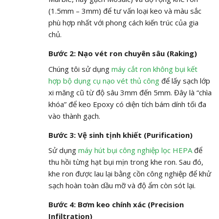
(
1.5mm – 3mm
) để tư vấn loại keo và màu sắc
phù hợp nhất với phong cách kiến trúc của gia
chủ.
Bước 2: Nạo vét ron chuyên sâu (Raking)
Chúng tôi sử dụng
máy cắt ron không bụi kết
hợp bộ dụng cụ nạo vét thủ công
để lấy sạch lớp
xi măng cũ từ độ sâu
3mm
đến
5mm
. Đây là “chìa
khóa” để keo Epoxy có diện tích bám dính tối đa
vào thành gạch.
Bước 3: Vệ sinh tịnh khiết (Purification)
Sử dụng
máy hút bụi công nghiệp lọc HEPA
để
thu hồi từng hạt bụi mịn trong khe ron. Sau đó,
khe ron được lau lại bằng cồn công nghiệp để khử
sạch hoàn toàn dầu mỡ và độ ẩm còn sót lại.
Bước 4: Bơm keo chính xác (Precision
Infiltration)