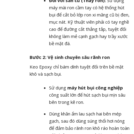
Đối với sàn cũ (Thay ron):
Sử dụng
máy mài ron cầm tay có hệ thống hút
bụi để cắt bỏ lớp ron xi măng cũ bị đen,
mục nát. Kỹ thuật viên phải có tay nghề
cao để đường cắt thẳng tắp, tuyệt đối
không làm mẻ cạnh gạch hay trầy xước
bề mặt đá.
Bước 2: Vệ sinh chuyên sâu rãnh ron
Keo Epoxy chỉ bám dính tuyệt đối trên bề mặt
khô và sạch bụi.
Sử dụng
máy hút bụi công nghiệp
công suất lớn để hút sạch bụi mịn sâu
bên trong kẽ ron.
Dùng khăn ẩm lau sạch hai bên mép
gạch, sau đó dùng súng thổi hơi nóng
để đảm bảo rãnh ron khô ráo hoàn toàn