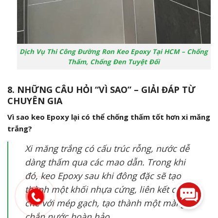
Dịch Vụ Thi Công Đường Ron Keo Epoxy Tại HCM – Chống
Thấm, Chống Đen Tuyệt Đối
8. NHỮNG CÂU HỎI “VÌ SAO” – GIẢI ĐÁP TỪ
CHUYÊN GIA
Vì sao keo Epoxy lại có thể chống thấm tốt hơn xi măng
trắng?
Xi măng trắng có cấu trúc rỗng, nước dễ
dàng thấm qua các mao dẫn. Trong khi
đó, keo Epoxy sau khi đông đặc sẽ tạo
thành một khối nhựa cứng, liên kết chặt
chẽ với mép gạch, tạo thành một màng
chắn nước hoàn hảo.