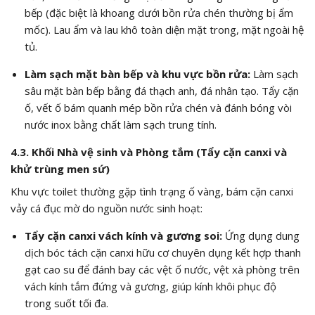
bếp (đặc biệt là khoang dưới bồn rửa chén thường bị ẩm
mốc). Lau ẩm và lau khô toàn diện mặt trong, mặt ngoài hệ
tủ.
Làm sạch mặt bàn bếp và khu vực bồn rửa:
Làm sạch
sâu mặt bàn bếp bằng đá thạch anh, đá nhân tạo. Tẩy cặn
ố, vết ố bám quanh mép bồn rửa chén và đánh bóng vòi
nước inox bằng chất làm sạch trung tính.
4.3. Khối Nhà vệ sinh và Phòng tắm (Tẩy cặn canxi và
khử trùng men sứ)
Khu vực toilet thường gặp tình trạng ố vàng, bám cặn canxi
vảy cá đục mờ do nguồn nước sinh hoạt:
Tẩy cặn canxi vách kính và gương soi:
Ứng dụng dung
dịch bóc tách cặn canxi hữu cơ chuyên dụng kết hợp thanh
gạt cao su để đánh bay các vệt ố nước, vệt xà phòng trên
vách kính tắm đứng và gương, giúp kính khôi phục độ
trong suốt tối đa.