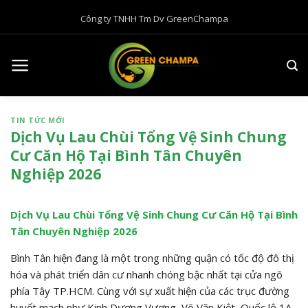
B
Công ty TNHH Tm Dv GreenChampa
ỏ
q
u
a
n
ộ
TIN TỨC MỚI
i
Dịch Vụ Lau Chùi Tổng Vệ Sinh Chung
d
Cư Căn Hộ Tại Bình Tân Chuyên
u
Nghiệp 2026
n
g
Dịch Vụ Lau Chùi Tổng Vệ Sinh Chung Cư Căn Hộ Tại Bình
Tân Chuyên Nghiệp 2026
Bình Tân hiện đang là một trong những quận có tốc độ đô thị
hóa và phát triển dân cư nhanh chóng bậc nhất tại cửa ngõ
phía Tây TP.HCM. Cùng với sự xuất hiện của các trục đường
huyết mạch như Kinh Dương Vương, Võ Văn Kiệt, Quốc lộ 1A,