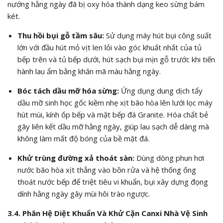
nướng hằng ngày đã bị oxy hóa thành dạng keo sừng bám
két.
Thu hồi bụi gỗ tầm sâu:
Sử dụng máy hút bụi công suất
lớn với đầu hút mỏ vịt len lỏi vào góc khuất nhất của tủ
bếp trên và tủ bếp dưới, hút sạch bụi mịn gỗ trước khi tiến
hành lau ẩm bằng khăn mã màu hằng ngày.
Bóc tách dầu mỡ hóa sừng:
Ứng dụng dung dịch tẩy
dầu mỡ sinh học gốc kiềm nhẹ xịt bão hòa lên lưới lọc máy
hút mùi, kính ốp bếp và mặt bếp đá Granite. Hóa chất bẻ
gãy liên kết dầu mỡ hằng ngày, giúp lau sạch dễ dàng mà
không làm mất độ bóng của bề mặt đá.
Khử trùng đường xả thoát sàn:
Dùng dòng phun hơi
nước bão hòa xịt thẳng vào bồn rửa và hệ thống ống
thoát nước bếp để triệt tiêu vi khuẩn, bụi xây dựng đọng
dính hằng ngày gây mùi hôi trào ngược.
3.4. Phân Hệ Diệt Khuẩn Và Khử Cặn Canxi Nhà Vệ Sinh