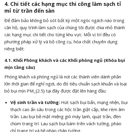
4. Chi tiết các hạng mục thi công làm sạch tỉ
mỉ từ trần đến sàn
Để đảm bảo không bỏ sót bất kỳ một ngóc ngách nào trong
căn hộ, quy trình làm sạch của chúng tôi được chia nhỏ thành
các hạng mục chi tiết cho từng khu vực. Mỗi vị trí đều có
phương pháp xử lý và bộ công cụ, hóa chất chuyên dụng
riêng biệt:
4.1. Khối Phòng khách và các Khối phòng ngủ (Khóa bụi
mịn tầng sâu)
Phòng khách và phòng ngủ là nơi các thành viên dành phần
lớn thời gian để nghỉ ngơi, do đó tiêu chuẩn sạch khuẩn và loại
bỏ bụi mịn
PM_{2.5}
tại đây được đặt lên hàng đầu:
Vệ sinh trần và tường:
Hút sạch bụi bẩn, mạng nhện, bụi
thạch cao ẩn sâu trong các hộc trần giật cấp, khe rèm âm
trần. Lau bụi bề mặt miệng gió máy lạnh, quạt trần, đèn
chùm trang trí. Lau sạch bụi bám trên vách tường, phào
chỉ trang trí và hệ phào chân tường.