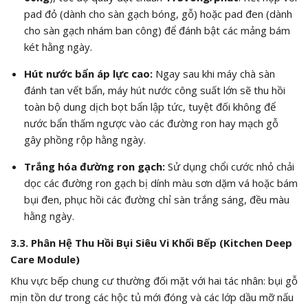
pad đỏ (dành cho sàn gạch bóng, gỗ) hoặc pad đen (dành
cho sàn gạch nhám ban công) để đánh bật các mảng bám
két hằng ngày.
Hút nước bẩn áp lực cao:
Ngay sau khi máy chà sàn
đánh tan vết bẩn, máy hút nước công suất lớn sẽ thu hồi
toàn bộ dung dịch bọt bẩn lập tức, tuyệt đối không để
nước bẩn thấm ngược vào các đường ron hay mạch gỗ
gây phồng rộp hằng ngày.
Trắng hóa đường ron gạch:
Sử dụng chổi cước nhỏ chải
dọc các đường ron gạch bị dính màu sơn dặm vá hoặc bám
bụi đen, phục hồi các đường chỉ sàn trắng sáng, đều màu
hằng ngày.
3.3. Phân Hệ Thu Hồi Bụi Siêu Vi Khối Bếp (Kitchen Deep
Care Module)
Khu vực bếp chung cư thường đối mặt với hai tác nhân: bụi gỗ
mịn tồn dư trong các hộc tủ mới đóng và các lớp dầu mỡ nấu