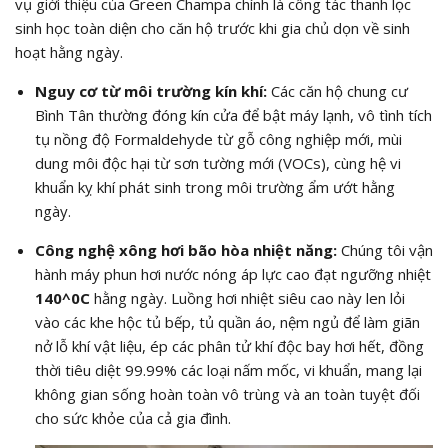
vụ giới thiệu của Green Champa chính là công tác thanh lọc
sinh học toàn diện cho căn hộ trước khi gia chủ dọn về sinh
hoạt hằng ngày.
Nguy cơ từ môi trường kín khí:
Các căn hộ chung cư
Bình Tân thường đóng kín cửa để bật máy lạnh, vô tình tích
tụ nồng độ Formaldehyde từ gỗ công nghiệp mới, mùi
dung môi độc hại từ sơn tường mới (VOCs), cùng hệ vi
khuẩn kỵ khí phát sinh trong môi trường ẩm ướt hằng
ngày.
Công nghệ xông hơi bão hòa nhiệt năng:
Chúng tôi vận
hành máy phun hơi nước nóng áp lực cao đạt ngưỡng nhiệt
140^0C
hằng ngày. Luồng hơi nhiệt siêu cao này len lỏi
vào các khe hộc tủ bếp, tủ quần áo, nệm ngủ để làm giãn
nở lỗ khí vật liệu, ép các phân tử khí độc bay hơi hết, đồng
thời tiêu diệt
99.99%
các loại nấm mốc, vi khuẩn, mang lại
không gian sống hoàn toàn vô trùng và an toàn tuyệt đối
cho sức khỏe của cả gia đình.