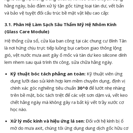
hằng ngày, bảo đảm xử lý tận gốc từng loại tàn dư, vết bẩn
và bảo vệ tuyệt đối cấu trúc bề mặt vật liệu cao cấp:
3.1. Phân Hệ Làm Sạch Sâu Thẩm Mỹ Hệ Nhôm Kính
(Glass Care Module)
Hệ thống cửa sổ, cửa lùa ban công tại các chung cư Bình Tân
là nơi hứng chịu trực tiếp luồng bụi carbon giao thông lộng
gió, vệt nước mưa axit gây ố mốc và tàn dư keo silicone dính
lem nhem sau quá trình thi công, sửa chữa hằng ngày.
Kỹ thuật bóc tách phẳng an toàn:
Kỹ thuật viên ứng
dụng lưỡi dao sủi kính hợp kim mềm chuyên dụng, định vị
chính xác góc nghiêng tiêu chuẩn
30^0
để lướt nhẹ nhàng
trên bề mặt, bóc tách triệt để các vệt sơn dặm vá, vết keo
chết hằng ngày mà không gây ra bất kỳ vết trầy xước cơ
học nào.
Xử lý mốc kính và hiệu ứng lá sen:
Đối với hệ kính bị ố
mờ do mưa axit, chúng tôi ứng dụng dung dịch gốc hữu cơ