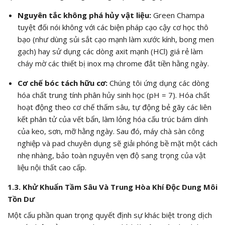
Nguyên tắc không phá hủy vật liệu:
Green Champa
tuyệt đối nói không với các biện pháp cạo cậy cơ học thô
bạo (như dùng sủi sắt cạo mạnh làm xước kính, bong men
gạch) hay sử dụng các dòng axit mạnh (
HCl
) giá rẻ làm
cháy mờ các thiết bị inox mạ chrome đắt tiền hằng ngày.
Cơ chế bóc tách hữu cơ:
Chúng tôi ứng dụng các dòng
hóa chất trung tính phân hủy sinh học (
pH = 7
). Hóa chất
hoạt động theo cơ chế thấm sâu, tự động bẻ gãy các liên
kết phân tử của vết bẩn, làm lỏng hóa cấu trúc bám dính
của keo, sơn, mỡ hằng ngày. Sau đó, máy chà sàn công
nghiệp và pad chuyên dụng sẽ giải phóng bề mặt một cách
nhẹ nhàng, bảo toàn nguyên vẹn độ sang trọng của vật
liệu nội thất cao cấp.
1.3. Khử Khuẩn Tầm Sâu Và Trung Hòa Khí Độc Dung Môi
Tồn Dư
Một cấu phần quan trọng quyết định sự khác biệt trong dịch