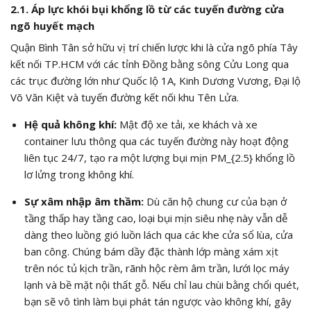
2.1. Áp lực khói bụi khổng lồ từ các tuyến đường cửa
ngõ huyết mạch
Quận Bình Tân sở hữu vị trí chiến lược khi là cửa ngõ phía Tây
kết nối TP.HCM với các tỉnh Đồng bằng sông Cửu Long qua
các trục đường lớn như Quốc lộ 1A, Kinh Dương Vương, Đại lộ
Võ Văn Kiệt và tuyến đường kết nối khu Tên Lửa.
Hệ quả không khí:
Mật độ xe tải, xe khách và xe
container lưu thông qua các tuyến đường này hoạt động
liên tục 24/7, tạo ra một lượng bụi mịn
PM_{2.5}
khổng lồ
lơ lửng trong không khí.
Sự xâm nhập âm thầm:
Dù căn hộ chung cư của bạn ở
tầng thấp hay tầng cao, loại bụi mịn siêu nhẹ này vẫn dễ
dàng theo luồng gió luồn lách qua các khe cửa sổ lùa, cửa
ban công. Chúng bám dầy đặc thành lớp màng xám xịt
trên nóc tủ kịch trần, rãnh hộc rèm âm trần, lưới lọc máy
lạnh và bề mặt nội thất gỗ. Nếu chỉ lau chùi bằng chổi quét,
bạn sẽ vô tình làm bụi phát tán ngược vào không khí, gây