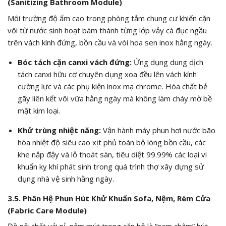
(Sanitizing Bathroom Module)
Môi trường độ ẩm cao trong phòng tắm chung cư khiến cặn
vôi từ nước sinh hoạt bám thành từng lớp vảy cá đục ngầu
trên vách kính đứng, bồn cầu và vòi hoa sen inox hằng ngày.
Bóc tách cặn canxi vách đứng:
Ứng dụng dung dịch
tách canxi hữu cơ chuyên dụng xoa đều lên vách kính
cường lực và các phụ kiện inox mạ chrome. Hóa chất bẻ
gãy liên kết vôi vữa hằng ngày mà không làm cháy mờ bề
mặt kim loại.
Khử trùng nhiệt năng:
Vận hành máy phun hơi nước bão
hòa nhiệt độ siêu cao xịt phủ toàn bộ lòng bồn cầu, các
khe nắp đậy và lỗ thoát sàn, tiêu diệt
99.99%
các loại vi
khuẩn kỵ khí phát sinh trong quá trình thợ xây dựng sử
dụng nhà vệ sinh hằng ngày.
3.5. Phân Hệ Phun Hút Khử Khuẩn Sofa, Nệm, Rèm Cửa
(Fabric Care Module)