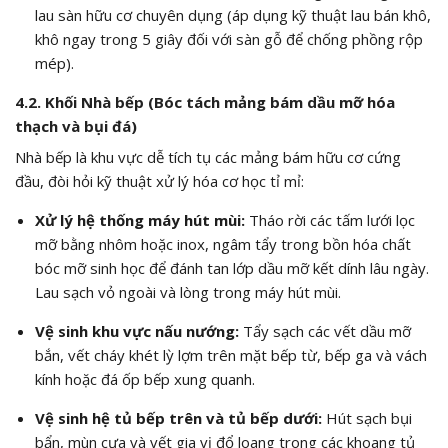
lau sàn hữu cơ chuyên dụng (áp dụng kỹ thuật lau bán khô,
khô ngay trong 5 giây đối với sàn gỗ để chống phồng rộp
mép).
4.2. Khối Nhà bếp (Bóc tách mảng bám dầu mỡ hóa
thạch và bụi đá)
Nhà bếp là khu vực dễ tích tụ các mảng bám hữu cơ cứng
đầu, đòi hỏi kỹ thuật xử lý hóa cơ học tỉ mỉ:
Xử lý hệ thống máy hút mùi:
Tháo rời các tấm lưới lọc
mỡ bằng nhôm hoặc inox, ngâm tẩy trong bồn hóa chất
bóc mỡ sinh học để đánh tan lớp dầu mỡ kết dính lâu ngày.
Lau sạch vỏ ngoài và lòng trong máy hút mùi.
Vệ sinh khu vực nấu nướng:
Tẩy sạch các vết dầu mỡ
bắn, vết cháy khét lỳ lợm trên mặt bếp từ, bếp ga và vách
kính hoặc đá ốp bếp xung quanh.
Vệ sinh hệ tủ bếp trên và tủ bếp dưới:
Hút sạch bụi
bẩn, mùn cưa và vết gia vị đổ loang trong các khoang tủ