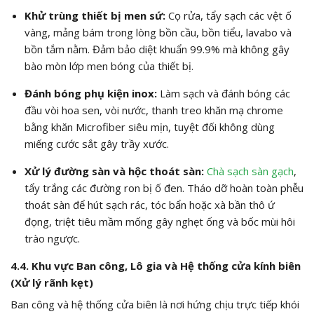
Khử trùng thiết bị men sứ:
Cọ rửa, tẩy sạch các vệt ố
vàng, mảng bám trong lòng bồn cầu, bồn tiểu, lavabo và
bồn tắm nằm. Đảm bảo diệt khuẩn
99.9%
mà không gây
bào mòn lớp men bóng của thiết bị.
Đánh bóng phụ kiện inox:
Làm sạch và đánh bóng các
đầu vòi hoa sen, vòi nước, thanh treo khăn mạ chrome
bằng khăn Microfiber siêu mịn, tuyệt đối không dùng
miếng cước sắt gây trầy xước.
Xử lý đường sàn và hộc thoát sàn:
Chà sạch sàn gạch
,
tẩy trắng các đường ron bị ố đen. Tháo dỡ hoàn toàn phễu
thoát sàn để hút sạch rác, tóc bẩn hoặc xà bần thô ứ
đọng, triệt tiêu mầm mống gây nghẹt ống và bốc mùi hôi
trào ngược.
4.4. Khu vực Ban công, Lô gia và Hệ thống cửa kính biên
(Xử lý rãnh kẹt)
Ban công và hệ thống cửa biên là nơi hứng chịu trực tiếp khói