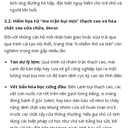
kích ứng đường hô hấp, đặc biệt nguy hiểm cho trẻ nhỏ và
người lớn tuổi.
2.2. Hiểm họa từ “ma trận bụi mịn” thạch cao và hóa
chất sau sửa chữa, decor
Đối với những căn hộ mới nhận bàn giao hoặc vừa trải qua
quá trình cải tạo nội thất, trạng thái “ô nhiễm thô và tinh” còn
nghiêm trọng hơn gấp nhiều lần:
Tàn dư lỳ lợm:
Quá trình xả nhám trần thạch cao, mài
cạnh đá bàn bếp hay cưa xẻ gỗ công nghiệp tạo ra một
lượng mạt bụi mịn có độ bám dính cực kỳ cao do tĩnh điện.
Vết bẩn hóa học cứng đầu:
Bên cạnh bụi thạch cao, các
vệt sơn nước rơi rớt trên nền gạch bóng kiếng, xi măng
đóng bánh ở góc toilet, hay keo dán bảo vệ nilon bị cháy
nắng dính chặt vào khung nhôm cửa sổ hoàn toàn trơ lì
trước các chất tẩy rửa thông thường. Nếu gia chủ cố tình
dùng các biện pháp cơ học như chà sát bằng búi sắt, bề
mặt vật liệu đắt tiền như men gạch, kính hay gỗ công