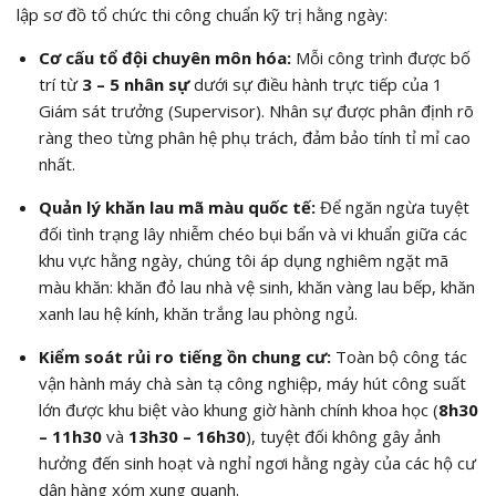
lập sơ đồ tổ chức thi công chuẩn kỹ trị hằng ngày:
Cơ cấu tổ đội chuyên môn hóa:
Mỗi công trình được bố
trí từ
3 – 5 nhân sự
dưới sự điều hành trực tiếp của 1
Giám sát trưởng (Supervisor). Nhân sự được phân định rõ
ràng theo từng phân hệ phụ trách, đảm bảo tính tỉ mỉ cao
nhất.
Quản lý khăn lau mã màu quốc tế:
Để ngăn ngừa tuyệt
đối tình trạng lây nhiễm chéo bụi bẩn và vi khuẩn giữa các
khu vực hằng ngày, chúng tôi áp dụng nghiêm ngặt mã
màu khăn: khăn đỏ lau nhà vệ sinh, khăn vàng lau bếp, khăn
xanh lau hệ kính, khăn trắng lau phòng ngủ.
Kiểm soát rủi ro tiếng ồn chung cư:
Toàn bộ công tác
vận hành máy chà sàn tạ công nghiệp, máy hút công suất
lớn được khu biệt vào khung giờ hành chính khoa học (
8h30
– 11h30
và
13h30 – 16h30
), tuyệt đối không gây ảnh
hưởng đến sinh hoạt và nghỉ ngơi hằng ngày của các hộ cư
dân hàng xóm xung quanh.