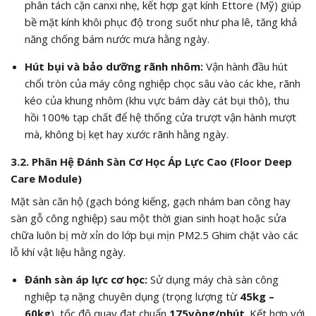
phân tách cặn canxi nhẹ, kết hợp gạt kính Ettore (Mỹ) giúp
bề mặt kính khôi phục độ trong suốt như pha lê, tăng khả
năng chống bám nước mưa hằng ngày.
Hút bụi và bảo dưỡng rãnh nhôm:
Vận hành đầu hút
chổi tròn của máy công nghiệp chọc sâu vào các khe, rãnh
kéo của khung nhôm (khu vực bám dày cát bụi thô), thu
hồi
100%
tạp chất để hệ thống cửa trượt vận hành mượt
mà, không bị kẹt hay xước rãnh hằng ngày.
3.2. Phân Hệ Đánh Sàn Cơ Học Áp Lực Cao (Floor Deep
Care Module)
Mặt sàn căn hộ (gạch bóng kiếng, gạch nhám ban công hay
sàn gỗ công nghiệp) sau một thời gian sinh hoạt hoặc sửa
chữa luôn bị mờ xỉn do lớp bụi mịn
PM2.5
Ghim chặt vào các
lỗ khí vật liệu hằng ngày.
Đánh sàn áp lực cơ học:
Sử dụng máy chà sàn công
nghiệp tạ nặng chuyên dụng (trọng lượng từ
45kg –
60kg
), tốc độ quay đạt chuẩn
175vòng/phút
. Kết hợp với