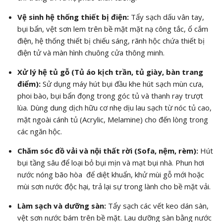
Vệ sinh hệ thống thiết bị điện:
Tẩy sạch dấu vân tay,
bụi bẩn, vệt sơn lem trên bề mặt mặt nạ công tắc, ổ cắm
điện, hệ thống thiết bị chiếu sáng, rãnh hộc chứa thiết bị
điện tử và màn hình chuông cửa thông minh.
Xử lý hệ tủ gỗ (Tủ áo kịch trần, tủ giày, bàn trang
điểm):
Sử dụng máy hút bụi đầu khe hút sạch mùn cưa,
phoi bào, bụi bẩn đọng trong góc tủ và thanh ray trượt
lùa. Dùng dung dịch hữu cơ nhẹ dịu lau sạch từ nóc tủ cao,
mặt ngoài cánh tủ (Acrylic, Melamine) cho đến lòng trong
các ngăn hộc.
Chăm sóc đồ vải và nội thất rời (Sofa, nệm, rèm):
Hút
bụi tầng sâu để loại bỏ bụi mịn và mạt bụi nhà. Phun hơi
nước nóng bão hòa để diệt khuẩn, khử mùi gỗ mới hoặc
mùi sơn nước độc hại, trả lại sự trong lành cho bề mặt vải.
Làm sạch và dưỡng sàn:
Tẩy sạch các vết keo dán sàn,
vệt sơn nước bám trên bề mặt. Lau dưỡng sàn bằng nước