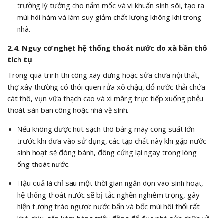
trường lý tưởng cho nấm mốc và vi khuẩn sinh sôi, tạo ra
mùi hôi hám và làm suy giảm chất lượng không khí trong
nhà.
2.4. Nguy cơ nghẹt hệ thống thoát nước do xà bần thô
tích tụ
Trong quá trình thi công xây dựng hoặc sửa chữa nội thất,
thợ xây thường có thói quen rửa xô chậu, đổ nước thải chứa
cát thô, vụn vữa thạch cao và xi măng trực tiếp xuống phễu
thoát sàn ban công hoặc nhà vệ sinh.
Nếu không được hút sạch thô bằng máy công suất lớn
trước khi đưa vào sử dụng, các tạp chất này khi gặp nước
sinh hoạt sẽ đóng bánh, đông cứng lại ngay trong lòng
ống thoát nước.
Hậu quả là chỉ sau một thời gian ngắn dọn vào sinh hoạt,
hệ thống thoát nước sẽ bị tắc nghẽn nghiêm trọng, gây
hiện tượng trào ngược nước bẩn và bốc mùi hôi thối rất
khó chịu, tốn kém hàng triệu đồng để đục phá sửa chữa về