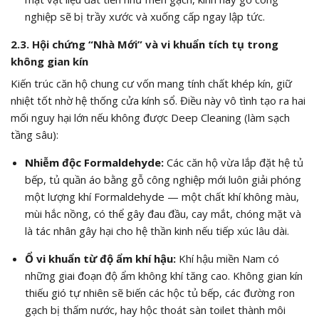
nghiệp sẽ bị trầy xước và xuống cấp ngay lập tức.
2.3. Hội chứng “Nhà Mới” và vi khuẩn tích tụ trong
không gian kín
Kiến trúc căn hộ chung cư vốn mang tính chất khép kín, giữ
nhiệt tốt nhờ hệ thống cửa kính sổ. Điều này vô tình tạo ra hai
mối nguy hại lớn nếu không được Deep Cleaning (làm sạch
tầng sâu):
Nhiễm độc Formaldehyde:
Các căn hộ vừa lắp đặt hệ tủ
bếp, tủ quần áo bằng gỗ công nghiệp mới luôn giải phóng
một lượng khí Formaldehyde — một chất khí không màu,
mùi hắc nồng, có thể gây đau đầu, cay mắt, chóng mặt và
là tác nhân gây hại cho hệ thần kinh nếu tiếp xúc lâu dài.
Ổ vi khuẩn từ độ ẩm khí hậu:
Khí hậu miền Nam có
những giai đoạn độ ẩm không khí tăng cao. Không gian kín
thiếu gió tự nhiên sẽ biến các hộc tủ bếp, các đường ron
gạch bị thấm nước, hay hộc thoát sàn toilet thành môi