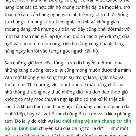
hàng loạt các tổ hợp căn hộ chung cư hiện đại đã mọc lên, trở
thành tổ ấm của hàng ngàn gia đình trẻ và giới tri thức. Sống
tại chung cư mang lại sự tiện nghi, an ninh và không gian
thoáng đãng, thế nhưng cư dân nơi đây cũng phải đối mặt với
một bài toán nan giải: áp lực khói bụi từ các tuyến đường cửa
ngõ và bụi mịn từ các công trình hạ tầng xung quanh đang
hằng ngày len lỏi vào từng ngóc ngách căn hộ.
Sau những giờ làm việc, tăng ca và di chuyển mệt mỏi qua
những cung đường kẹt xe, ai cũng mong muốn được thả mình
vào một không gian sống thực sự trong lành, ngăn nắp và
thơm mát. Thế nhưng, việc quét dọn bề mặt bằng chổi lau
nhà thông thường hay thuê những dịch vụ dọn dẹp theo giờ
không có máy móc chuyên nghiệp khó có thể xử lý triệt để
các ổ vi khuẩn bám sâu trong hộc tủ, mảng dầu mỡ quánh đặc
ở nhà bếp, hay các vệt ố canxi cứng đầu trên vách kính phòng
tắm. Đó là lý do dịch vụ
lau chùi tổng vệ sinh chung cư căn
hộ tại bình tân
chuyên sâu của chúng tôi ra đời — như một
giải pháp “chăm sóc y tế” cho ngôi nhà, khơi dậy nguồn năng