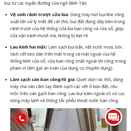
bụi từ các tuyến đường cửa ngõ Bình Tân:
Vệ sinh rãnh trượt cửa lùa:
Dùng máy hút bụi khe công
suất lớn xử lý triệt để cát thô, bụi đất đọng dầy bên trong
rãnh trượt của hệ thống cửa lùa ban công và cửa sổ, giúp
cửa vận hành mượt mà, không bị kẹt rít.
Lau kính hai mặt:
Làm sạch bụi bẩn, vệt nước mưa, bóc
tách vết keo dán trên mặt trong và mặt ngoài của hệ
thống kính cửa sổ, cửa ban công (mặt ngoài thi công trong
phạm vi tầm gạt an toàn của dụng cụ chuyên dụng).
Làm sạch sàn ban công/lô gia:
Quét dọn rác thô, dùng
máy chà sàn cầm tay đánh sạch các vết ố bùn đất, rêu
mốc trên sàn gạch ban công. Lau bụi bám ngoài vỏ vỏ cục
nóng máy lạnh và thông tắc phễu thoát nước ban công.