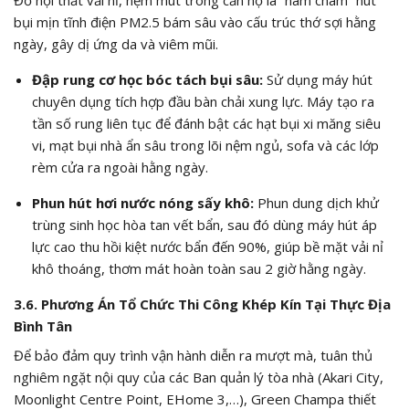
Đồ nội thất vải nỉ, nệm mút trong căn hộ là “nam châm” hút
bụi mịn tĩnh điện
PM2.5
bám sâu vào cấu trúc thớ sợi hằng
ngày, gây dị ứng da và viêm mũi.
Đập rung cơ học bóc tách bụi sâu:
Sử dụng máy hút
chuyên dụng tích hợp đầu bàn chải xung lực. Máy tạo ra
tần số rung liên tục để đánh bật các hạt bụi xi măng siêu
vi, mạt bụi nhà ẩn sâu trong lõi nệm ngủ, sofa và các lớp
rèm cửa ra ngoài hằng ngày.
Phun hút hơi nước nóng sấy khô:
Phun dung dịch khử
trùng sinh học hòa tan vết bẩn, sau đó dùng máy hút áp
lực cao thu hồi kiệt nước bẩn đến
90%
, giúp bề mặt vải nỉ
khô thoáng, thơm mát hoàn toàn sau 2 giờ hằng ngày.
3.6. Phương Án Tổ Chức Thi Công Khép Kín Tại Thực Địa
Bình Tân
Để bảo đảm quy trình vận hành diễn ra mượt mà, tuân thủ
nghiêm ngặt nội quy của các Ban quản lý tòa nhà (Akari City,
Moonlight Centre Point, EHome 3,…), Green Champa thiết