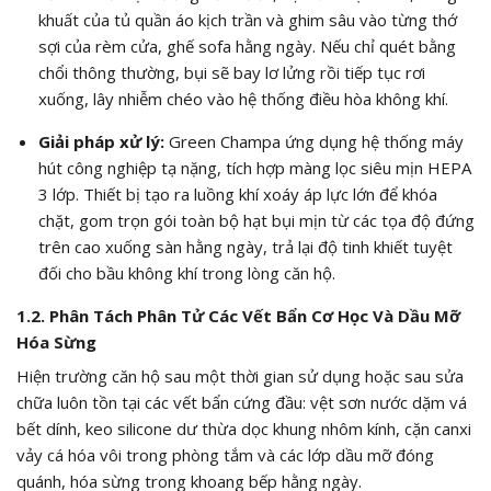
khuất của tủ quần áo kịch trần và ghim sâu vào từng thớ
sợi của rèm cửa, ghế sofa hằng ngày. Nếu chỉ quét bằng
chổi thông thường, bụi sẽ bay lơ lửng rồi tiếp tục rơi
xuống, lây nhiễm chéo vào hệ thống điều hòa không khí.
Giải pháp xử lý:
Green Champa ứng dụng hệ thống máy
hút công nghiệp tạ nặng, tích hợp màng lọc siêu mịn HEPA
3 lớp. Thiết bị tạo ra luồng khí xoáy áp lực lớn để khóa
chặt, gom trọn gói toàn bộ hạt bụi mịn từ các tọa độ đứng
trên cao xuống sàn hằng ngày, trả lại độ tinh khiết tuyệt
đối cho bầu không khí trong lòng căn hộ.
1.2. Phân Tách Phân Tử Các Vết Bẩn Cơ Học Và Dầu Mỡ
Hóa Sừng
Hiện trường căn hộ sau một thời gian sử dụng hoặc sau sửa
chữa luôn tồn tại các vết bẩn cứng đầu: vệt sơn nước dặm vá
bết dính, keo silicone dư thừa dọc khung nhôm kính, cặn canxi
vảy cá hóa vôi trong phòng tắm và các lớp dầu mỡ đóng
quánh, hóa sừng trong khoang bếp hằng ngày.