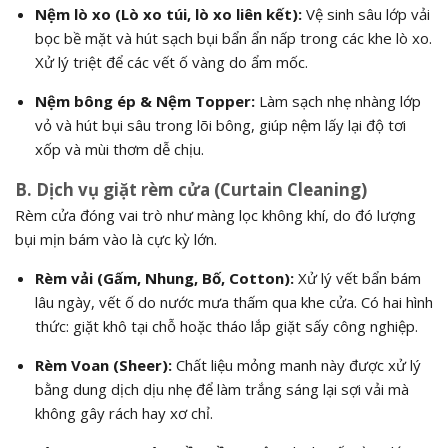
Nệm lò xo (Lò xo túi, lò xo liên kết):
Vệ sinh sâu lớp vải
bọc bề mặt và hút sạch bụi bẩn ẩn nấp trong các khe lò xo.
Xử lý triệt để các vết ố vàng do ẩm mốc.
Nệm bông ép & Nệm Topper:
Làm sạch nhẹ nhàng lớp
vỏ và hút bụi sâu trong lõi bông, giúp nệm lấy lại độ tơi
xốp và mùi thơm dễ chịu.
B. Dịch vụ giặt rèm cửa (Curtain Cleaning)
Rèm cửa đóng vai trò như màng lọc không khí, do đó lượng
bụi mịn bám vào là cực kỳ lớn.
Rèm vải (Gấm, Nhung, Bố, Cotton):
Xử lý vết bẩn bám
lâu ngày, vết ố do nước mưa thấm qua khe cửa. Có hai hình
thức: giặt khô tại chỗ hoặc tháo lắp giặt sấy công nghiệp.
Rèm Voan (Sheer):
Chất liệu mỏng manh này được xử lý
bằng dung dịch dịu nhẹ để làm trắng sáng lại sợi vải mà
không gây rách hay xơ chỉ.