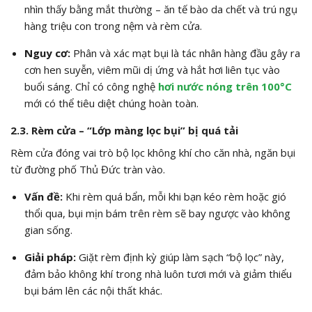
nhìn thấy bằng mắt thường – ăn tế bào da chết và trú ngụ
hàng triệu con trong nệm và rèm cửa.
Nguy cơ:
Phân và xác mạt bụi là tác nhân hàng đầu gây ra
cơn hen suyễn, viêm mũi dị ứng và hắt hơi liên tục vào
buổi sáng. Chỉ có công nghệ
hơi nước nóng trên 100°C
mới có thể tiêu diệt chúng hoàn toàn.
2.3. Rèm cửa – “Lớp màng lọc bụi” bị quá tải
Rèm cửa đóng vai trò bộ lọc không khí cho căn nhà, ngăn bụi
từ đường phố Thủ Đức tràn vào.
Vấn đề:
Khi rèm quá bẩn, mỗi khi bạn kéo rèm hoặc gió
thổi qua, bụi mịn bám trên rèm sẽ bay ngược vào không
gian sống.
Giải pháp:
Giặt rèm định kỳ giúp làm sạch “bộ lọc” này,
đảm bảo không khí trong nhà luôn tươi mới và giảm thiểu
bụi bám lên các nội thất khác.