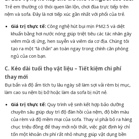
Trẻ em thường có thói quen lăn lộn, chơi đùa trực tiếp trên
nệm và sofa. Đây là nơi tiếp xúc gần nhất với phổi của trẻ.
Giá trị thực tế:
Công nghệ hút bụi mịn PM2.5 và diệt
khuẩn bằng hơi nước nóng giúp triệt tiêu các tác nhân gây
viêm mũi dị ứng, hen suyễn và viêm da cơ địa. Chúng tôi
tạo ra một “lá chắn” an toàn ngay trong chính căn phòng
ngủ của con bạn.
C. Kéo dài tuổi thọ vật liệu – Tiết kiệm chi phí
thay mới
Bụi bẩn và độ ẩm tích tụ lâu ngày sẽ làm sợi vải rèm bị mục,
làm cao su nệm bị bở hoặc làm da sofa bị nứt nẻ.
Giá trị thực tế:
Quy trình vệ sinh kết hợp bảo dưỡng
chuyên sâu giúp duy trì độ đàn hồi của nệm, độ bền màu
của rèm và độ mềm mại của sofa. Thay vì phải bỏ ra hàng
chục triệu đồng để thay mới nội thất, việc giặt định kỳ chỉ
tốn một khoản chi phí rất nhỏ nhưng giúp vật dụng bền