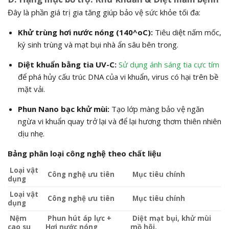
Đây là phần giá trị gia tăng giúp bảo vệ sức khỏe tối đa:
Khử trùng hơi nước nóng (
140^oC
):
Tiêu diệt nấm mốc,
ký sinh trùng và mạt bụi nhà ẩn sâu bên trong.
Diệt khuẩn bằng tia UV-C:
Sử dụng ánh sáng tia cực tím
để phá hủy cấu trúc DNA của vi khuẩn, virus có hại trên bề
mặt vải.
Phun Nano bạc khử mùi:
Tạo lớp màng bảo vệ ngăn
ngừa vi khuẩn quay trở lại và để lại hương thơm thiên nhiên
dịu nhẹ.
Bảng phân loại công nghệ theo chất liệu
Loại vật
Công nghệ ưu tiên
Mục tiêu chính
dụng
Loại vật
Công nghệ ưu tiên
Mục tiêu chính
dụng
Nệm
Phun hút áp lực +
Diệt mạt bụi, khử mùi
cao su
Hơi nước nóng
mồ hôi.