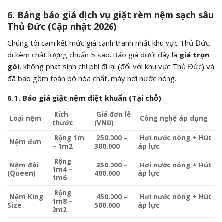
6. Bảng báo giá dịch vụ giặt rèm nệm sạch sâu
Thủ Đức (Cập nhật 2026)
Chúng tôi cam kết mức giá cạnh tranh nhất khu vực Thủ Đức,
đi kèm chất lượng chuẩn 5 sao. Báo giá dưới đây là
giá trọn
gói
, không phát sinh chi phí đi lại (đối với khu vực Thủ Đức) và
đã bao gồm toàn bộ hóa chất, máy hơi nước nóng.
6.1. Báo giá giặt nệm diệt khuẩn (Tại chỗ)
Kích
Giá đơn lẻ
Loại nệm
Công nghệ áp dụng
thước
(VNĐ)
Rộng 1m
250.000 –
Hơi nước nóng + Hút
Nệm đơn
– 1m2
300.000
áp lực
Rộng
Nệm đôi
350.000 –
Hơi nước nóng + Hút
1m4 –
(Queen)
400.000
áp lực
1m6
Rộng
Nệm King
450.000 –
Hơi nước nóng + Hút
1m8 –
Size
500.000
áp lực
2m2