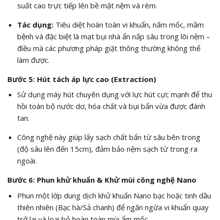
suất cao trực tiếp lên bề mặt nệm và rèm.
Tác dụng:
Tiêu diệt hoàn toàn vi khuẩn, nấm mốc, mầm
bệnh và đặc biệt là mạt bụi nhà ẩn nấp sâu trong lõi nệm –
điều mà các phương pháp giặt thông thường không thể
làm được.
Bước 5: Hút tách áp lực cao (Extraction)
Sử dụng máy hút chuyên dụng với lực hút cực mạnh để thu
hồi toàn bộ nước dơ, hóa chất và bụi bẩn vừa được đánh
tan.
Công nghệ này giúp lấy sạch chất bẩn từ sâu bên trong
(độ sâu lên đến 15cm), đảm bảo nệm sạch từ trong ra
ngoài.
Bước 6: Phun khử khuẩn & Khử mùi công nghệ Nano
Phun một lớp dung dịch khử khuẩn Nano bạc hoặc tinh dầu
thiên nhiên (Bạc hà/Sả chanh) để ngăn ngừa vi khuẩn quay
trở lại và loại bỏ hoàn toàn mùi ẩm mốc.