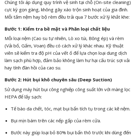
Chúng tôi áp dụng quy trình vệ sinh tại chỗ (On-site cleaning)
cực kỳ gọn gàng, không gây xáo trộn sinh hoạt của gia đình.
Mỗi tấm nệm hay bộ rèm đều trải qua 7 bước xử lý khắt khe:
Bước 1: Kiểm tra bề mặt và Phân loại chất liệu
Mỗi loại nệm (Cao su tự nhiên, Lò xo túi, Bông ép) và rèm
(Vải bố, Gấm, Voan) đều có cách xử lý khác nhau. Kỹ thuật
viên sẽ kiểm tra độ pH của vết ố để lựa chọn loại dung dịch
làm sạch phù hợp, đảm bảo không làm hư hại cấu trúc sợi vải
hay tính đàn hồi của cao su.
Bước 2: Hút bụi khô chuyên sâu (Deep Suction)
Sử dụng máy hút bụi công nghiệp công suất lớn với màng lọc
HEPA để lấy sạch:
Tế bào da chết, tóc, mạt bụi bẩn tích tụ trong các kẽ nệm.
Bụi mịn bám trên các nếp gấp của rèm cửa.
Bước này giúp loại bỏ 80% bụi bẩn thô trước khi dùng đến