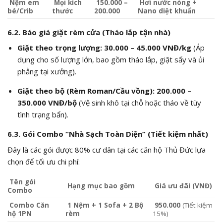
Nệm em
Mọi kích
150.000 –
Hơi nước nóng +
bé/Crib
thước
200.000
Nano diệt khuẩn
6.2. Báo giá giặt rèm cửa (Tháo lắp tận nhà)
Giặt theo trọng lượng:
30.000 – 45.000 VNĐ/kg
(Áp
dụng cho số lượng lớn, bao gồm tháo lắp, giặt sấy và ủi
phẳng tại xưởng).
Giặt theo bộ (Rèm Roman/Cầu vồng):
200.000 –
350.000 VNĐ/bộ
(Vệ sinh khô tại chỗ hoặc tháo về tùy
tình trạng bẩn).
6.3. Gói Combo “Nhà Sạch Toàn Diện” (Tiết kiệm nhất)
Đây là các gói được 80% cư dân tại các căn hộ Thủ Đức lựa
chọn để tối ưu chi phí:
Tên gói
Hạng mục bao gồm
Giá ưu đãi (VNĐ)
Combo
Combo Căn
1 Nệm + 1 Sofa + 2 Bộ
950.000
(Tiết kiệm
hộ 1PN
rèm
15%)