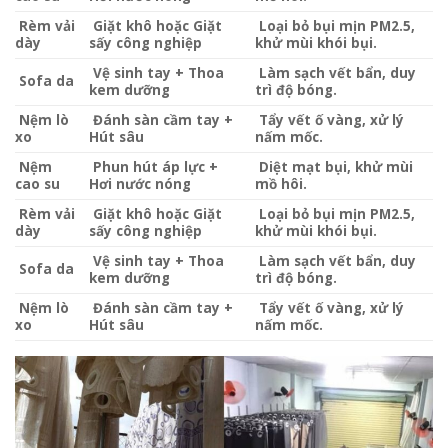
Rèm vải
Giặt khô hoặc Giặt
Loại bỏ bụi mịn PM2.5,
dày
sấy công nghiệp
khử mùi khói bụi.
Vệ sinh tay + Thoa
Làm sạch vết bẩn, duy
Sofa da
kem dưỡng
trì độ bóng.
Nệm lò
Đánh sàn cầm tay +
Tẩy vết ố vàng, xử lý
xo
Hút sâu
nấm mốc.
Nệm
Phun hút áp lực +
Diệt mạt bụi, khử mùi
cao su
Hơi nước nóng
mồ hôi.
Rèm vải
Giặt khô hoặc Giặt
Loại bỏ bụi mịn PM2.5,
dày
sấy công nghiệp
khử mùi khói bụi.
Vệ sinh tay + Thoa
Làm sạch vết bẩn, duy
Sofa da
kem dưỡng
trì độ bóng.
Nệm lò
Đánh sàn cầm tay +
Tẩy vết ố vàng, xử lý
xo
Hút sâu
nấm mốc.