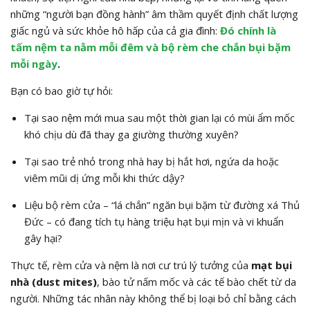
những “người bạn đồng hành” âm thầm quyết định chất lượng
giấc ngủ và sức khỏe hô hấp của cả gia đình:
Đó chính là
tấm nệm ta nằm mỗi đêm và bộ rèm che chắn bụi bặm
mỗi ngày
.
Bạn có bao giờ tự hỏi:
Tại sao nệm mới mua sau một thời gian lại có mùi ẩm mốc
khó chịu dù đã thay ga giường thường xuyên?
Tại sao trẻ nhỏ trong nhà hay bị hắt hơi, ngứa da hoặc
viêm mũi dị ứng mỗi khi thức dậy?
Liệu bộ rèm cửa – “lá chắn” ngăn bụi bặm từ đường xá Thủ
Đức – có đang tích tụ hàng triệu hạt bụi mịn và vi khuẩn
gây hại?
Thực tế, rèm cửa và nệm là nơi cư trú lý tưởng của
mạt bụi
nhà (dust mites)
, bào tử nấm mốc và các tế bào chết từ da
người. Những tác nhân này không thể bị loại bỏ chỉ bằng cách