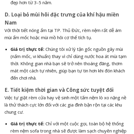
đẹp hơn từ 3-5 năm.
D. Loại bỏ mùi hôi đặc trưng của khí hậu miền
Nam
Với thời tiết nóng ẩm tại TP. Thủ Đức, rèm nệm rất dễ ám
mùi ẩm mốc hoặc mùi mồ hôi cơ thể tích tụ.
Giá trị thực tế:
Chúng tôi xử lý tận gốc nguồn gây mùi
(nấm mốc, vi khuẩn) thay vì chỉ dùng nước hoa át mùi tạm
thời. Không gian nhà bạn sẽ trở nên thoáng đãng, thơm
mát một cách tự nhiên, giúp bạn tự tin hơn khi đón khách
đến chơi nhà.
E. Tiết kiệm thời gian và Công sức tuyệt đối
Việc tự giặt rèm cửa hay vệ sinh một tấm nệm lò xo nặng nề
là thử thách cực lớn đối với các gia đình bận rộn tại các khu
chung cư.
Giá trị thực tế:
Chỉ với một cuộc gọi, toàn bộ hệ thống
rèm nệm sofa trong nhà sẽ được làm sạch chuyên nghiệp