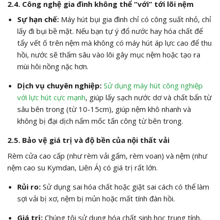
2.4. Công nghệ gia đình không thể “với” tới lõi nệm
Sự hạn chế:
Máy hút bụi gia đình chỉ có công suất nhỏ, chỉ
lấy đi bụi bề mặt. Nếu bạn tự ý đổ nước hay hóa chất để
tẩy vết ố trên nệm mà không có máy hút áp lực cao để thu
hồi, nước sẽ thấm sâu vào lõi gây mục nệm hoặc tạo ra
mùi hôi nồng nặc hơn.
Dịch vụ chuyên nghiệp:
Sử dụng máy hút công nghiệp
với lực hút cực mạnh
, giúp lấy sạch nước dơ và chất bẩn từ
sâu bên trong (từ 10-15cm), giúp nệm khô nhanh và
không bị đại dịch nấm mốc tấn công từ bên trong.
2.5. Bảo vệ giá trị và độ bền của nội thất vải
Rèm cửa cao cấp (như rèm vải gấm, rèm voan) và nệm (như
nệm cao su Kymdan, Liên Á) có giá trị rất lớn.
Rủi ro:
Sử dụng sai hóa chất hoặc giặt sai cách có thể làm
sợi vải bị xơ, nệm bị mủn hoặc mất tính đàn hồi.
Giá trị:
Chúng tôi sử dụng hóa chất sinh học trung tính,