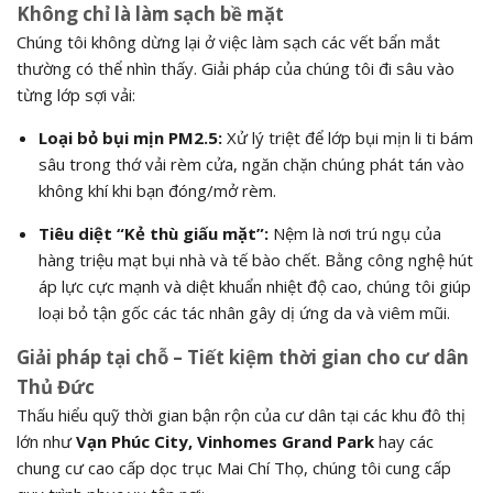
Không chỉ là làm sạch bề mặt
Chúng tôi không dừng lại ở việc làm sạch các vết bẩn mắt
thường có thể nhìn thấy. Giải pháp của chúng tôi đi sâu vào
từng lớp sợi vải:
Loại bỏ bụi mịn PM2.5:
Xử lý triệt để lớp bụi mịn li ti bám
sâu trong thớ vải rèm cửa, ngăn chặn chúng phát tán vào
không khí khi bạn đóng/mở rèm.
Tiêu diệt “Kẻ thù giấu mặt”:
Nệm là nơi trú ngụ của
hàng triệu mạt bụi nhà và tế bào chết. Bằng công nghệ hút
áp lực cực mạnh và diệt khuẩn nhiệt độ cao, chúng tôi giúp
loại bỏ tận gốc các tác nhân gây dị ứng da và viêm mũi.
Giải pháp tại chỗ – Tiết kiệm thời gian cho cư dân
Thủ Đức
Thấu hiểu quỹ thời gian bận rộn của cư dân tại các khu đô thị
lớn như
Vạn Phúc City, Vinhomes Grand Park
hay các
chung cư cao cấp dọc trục Mai Chí Thọ, chúng tôi cung cấp