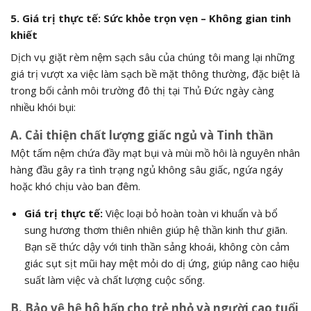
5. Giá trị thực tế: Sức khỏe trọn vẹn – Không gian tinh
khiết
Dịch vụ giặt rèm nệm sạch sâu của chúng tôi mang lại những
giá trị vượt xa việc làm sạch bề mặt thông thường, đặc biệt là
trong bối cảnh môi trường đô thị tại Thủ Đức ngày càng
nhiều khói bụi:
A. Cải thiện chất lượng giấc ngủ và Tinh thần
Một tấm nệm chứa đầy mạt bụi và mùi mồ hôi là nguyên nhân
hàng đầu gây ra tình trạng ngủ không sâu giấc, ngứa ngáy
hoặc khó chịu vào ban đêm.
Giá trị thực tế:
Việc loại bỏ hoàn toàn vi khuẩn và bổ
sung hương thơm thiên nhiên giúp hệ thần kinh thư giãn.
Bạn sẽ thức dậy với tinh thần sảng khoái, không còn cảm
giác sụt sịt mũi hay mệt mỏi do dị ứng, giúp nâng cao hiệu
suất làm việc và chất lượng cuộc sống.
B. Bảo vệ hệ hô hấp cho trẻ nhỏ và người cao tuổi