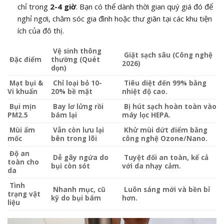
chỉ trong
2-4 giờ
. Bạn có thể dành thời gian quý giá đó để
nghỉ ngơi, chăm sóc gia đình hoặc thư giãn tại các khu tiện
ích của đô thị.
Vệ sinh thông
Giặt sạch sâu (Công nghệ
Đặc điểm
thường (Quét
2026)
dọn)
Mạt bụi &
Chỉ loại bỏ 10-
Tiêu diệt đến 99% bằng
Vi khuẩn
20% bề mặt
nhiệt độ cao.
Bụi mịn
Bay lơ lửng rồi
Bị hút sạch hoàn toàn vào
PM2.5
bám lại
máy lọc HEPA.
Mùi ẩm
Vẫn còn lưu lại
Khử mùi dứt điểm bằng
mốc
bên trong lõi
công nghệ Ozone/Nano.
Độ an
Dễ gây ngứa do
Tuyệt đối an toàn, kể cả
toàn cho
bụi còn sót
với da nhạy cảm.
da
Tình
Nhanh mục, cũ
Luôn sáng mới và bền bỉ
trạng vật
kỹ do bụi bám
hơn.
liệu