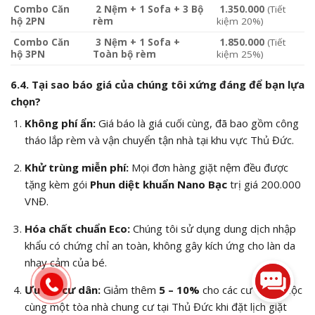
Combo Căn
2 Nệm + 1 Sofa + 3 Bộ
1.350.000
(Tiết
hộ 2PN
rèm
kiệm 20%)
Combo Căn
3 Nệm + 1 Sofa +
1.850.000
(Tiết
hộ 3PN
Toàn bộ rèm
kiệm 25%)
6.4. Tại sao báo giá của chúng tôi xứng đáng để bạn lựa
chọn?
Không phí ẩn:
Giá báo là giá cuối cùng, đã bao gồm công
tháo lắp rèm và vận chuyển tận nhà tại khu vực Thủ Đức.
Khử trùng miễn phí:
Mọi đơn hàng giặt nệm đều được
tặng kèm gói
Phun diệt khuẩn Nano Bạc
trị giá 200.000
VNĐ.
Hóa chất chuẩn Eco:
Chúng tôi sử dụng dung dịch nhập
khẩu có chứng chỉ an toàn, không gây kích ứng cho làn da
nhạy cảm của bé.
Ưu đãi cư dân:
Giảm thêm
5 – 10%
cho các cư dân thuộc
cùng một tòa nhà chung cư tại Thủ Đức khi đặt lịch giặt