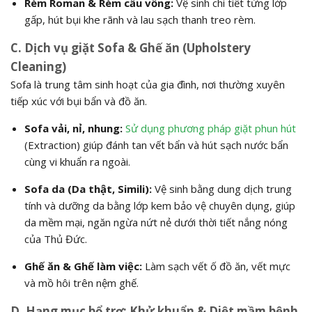
Rèm Roman & Rèm cầu vồng:
Vệ sinh chi tiết từng lớp
gấp, hút bụi khe rãnh và lau sạch thanh treo rèm.
C. Dịch vụ giặt Sofa & Ghế ăn (Upholstery
Cleaning)
Sofa là trung tâm sinh hoạt của gia đình, nơi thường xuyên
tiếp xúc với bụi bẩn và đồ ăn.
Sofa vải, nỉ, nhung:
Sử dụng phương pháp giặt phun hút
(Extraction) giúp đánh tan vết bẩn và hút sạch nước bẩn
cùng vi khuẩn ra ngoài.
Sofa da (Da thật, Simili):
Vệ sinh bằng dung dịch trung
tính và dưỡng da bằng lớp kem bảo vệ chuyên dụng, giúp
da mềm mại, ngăn ngừa nứt nẻ dưới thời tiết nắng nóng
của Thủ Đức.
Ghế ăn & Ghế làm việc:
Làm sạch vết ố đồ ăn, vết mực
và mồ hôi trên nệm ghế.
D. Hạng mục bổ trợ: Khử khuẩn & Diệt mầm bệnh