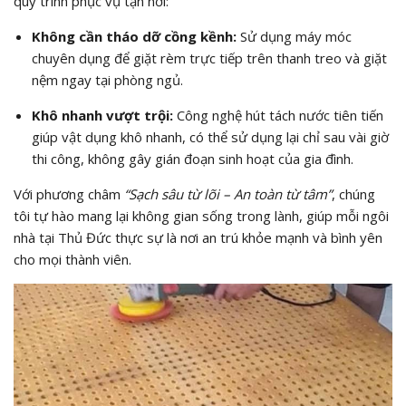
quy trình phục vụ tận nơi:
Không cần tháo dỡ cồng kềnh:
Sử dụng máy móc
chuyên dụng để giặt rèm trực tiếp trên thanh treo và giặt
nệm ngay tại phòng ngủ.
Khô nhanh vượt trội:
Công nghệ hút tách nước tiên tiến
giúp vật dụng khô nhanh, có thể sử dụng lại chỉ sau vài giờ
thi công, không gây gián đoạn sinh hoạt của gia đình.
Với phương châm
“Sạch sâu từ lõi – An toàn từ tâm”
, chúng
tôi tự hào mang lại không gian sống trong lành, giúp mỗi ngôi
nhà tại Thủ Đức thực sự là nơi an trú khỏe mạnh và bình yên
cho mọi thành viên.