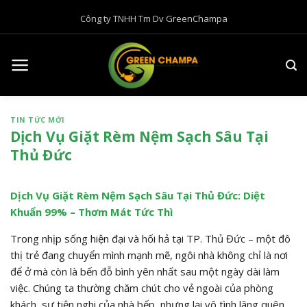
B
Công ty TNHH Tm Dv GreenChampa
ỏ
q
u
a
n
ộ
TIN TỨC MỚI
i
Dịch Vụ Giặt Rèm Nệm Sạch Sâu Tại
d
Thủ Đức
u
n
g
Dịch Vụ Giặt Rèm Nệm Sạch Sâu Tại Thủ Đức: Diệt
Khuẩn 99% – Thơm Mát Tức Thì
Trong nhịp sống hiện đại và hối hả tại TP. Thủ Đức – một đô
thị trẻ đang chuyển mình mạnh mẽ, ngôi nhà không chỉ là nơi
để ở mà còn là bến đỗ bình yên nhất sau một ngày dài làm
việc. Chúng ta thường chăm chút cho vẻ ngoài của phòng
khách, sự tiện nghi của nhà bếp, nhưng lại vô tình lãng quên