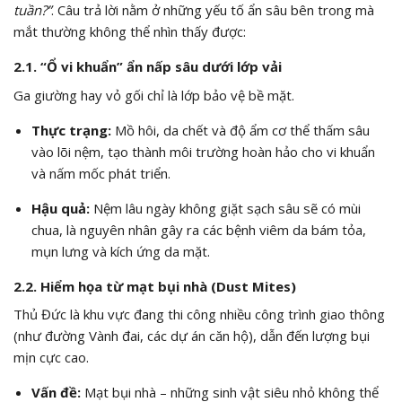
tuần?”
. Câu trả lời nằm ở những yếu tố ẩn sâu bên trong mà
mắt thường không thể nhìn thấy được:
2.1. “Ổ vi khuẩn” ẩn nấp sâu dưới lớp vải
Ga giường hay vỏ gối chỉ là lớp bảo vệ bề mặt.
Thực trạng:
Mồ hôi, da chết và độ ẩm cơ thể thấm sâu
vào lõi nệm, tạo thành môi trường hoàn hảo cho vi khuẩn
và nấm mốc phát triển.
Hậu quả:
Nệm lâu ngày không giặt sạch sâu sẽ có mùi
chua, là nguyên nhân gây ra các bệnh viêm da bám tỏa,
mụn lưng và kích ứng da mặt.
2.2. Hiểm họa từ mạt bụi nhà (Dust Mites)
Thủ Đức là khu vực đang thi công nhiều công trình giao thông
(như đường Vành đai, các dự án căn hộ), dẫn đến lượng bụi
mịn cực cao.
Vấn đề:
Mạt bụi nhà – những sinh vật siêu nhỏ không thể