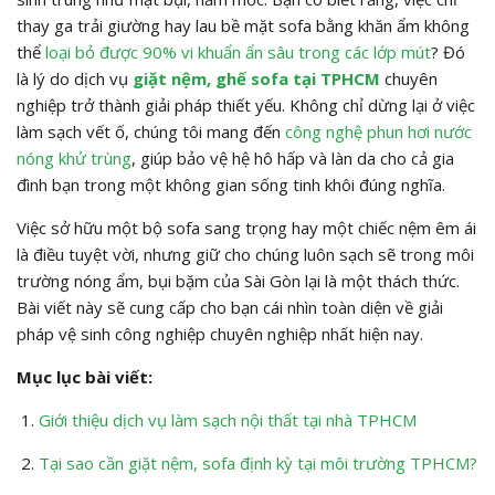
thay ga trải giường hay lau bề mặt sofa bằng khăn ẩm không
thể
loại bỏ được 90% vi khuẩn ẩn sâu trong các lớp mút
? Đó
là lý do dịch vụ
giặt nệm, ghế sofa tại TPHCM
chuyên
nghiệp trở thành giải pháp thiết yếu. Không chỉ dừng lại ở việc
làm sạch vết ố, chúng tôi mang đến
công nghệ phun hơi nước
nóng khử trùng
, giúp bảo vệ hệ hô hấp và làn da cho cả gia
đình bạn trong một không gian sống tinh khôi đúng nghĩa.
Việc sở hữu một bộ sofa sang trọng hay một chiếc nệm êm ái
là điều tuyệt vời, nhưng giữ cho chúng luôn sạch sẽ trong môi
trường nóng ẩm, bụi bặm của Sài Gòn lại là một thách thức.
Bài viết này sẽ cung cấp cho bạn cái nhìn toàn diện về giải
pháp vệ sinh công nghiệp chuyên nghiệp nhất hiện nay.
Mục lục bài viết:
Giới thiệu dịch vụ làm sạch nội thất tại nhà TPHCM
Tại sao cần giặt nệm, sofa định kỳ tại môi trường TPHCM?