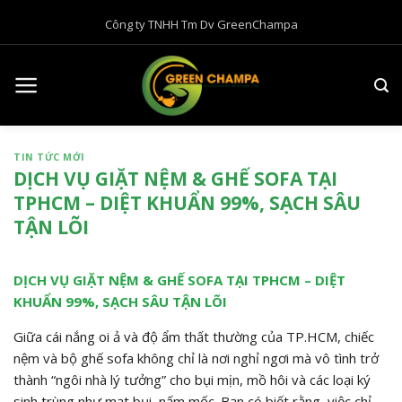
B
Công ty TNHH Tm Dv GreenChampa
ỏ
q
u
a
n
ộ
TIN TỨC MỚI
i
DỊCH VỤ GIẶT NỆM & GHẾ SOFA TẠI
d
TPHCM – DIỆT KHUẨN 99%, SẠCH SÂU
u
TẬN LÕI
n
g
DỊCH VỤ GIẶT NỆM & GHẾ SOFA TẠI TPHCM – DIỆT
KHUẨN 99%, SẠCH SÂU TẬN LÕI
Giữa cái nắng oi ả và độ ẩm thất thường của TP.HCM, chiếc
nệm và bộ ghế sofa không chỉ là nơi nghỉ ngơi mà vô tình trở
thành “ngôi nhà lý tưởng” cho bụi mịn, mồ hôi và các loại ký
sinh trùng như mạt bụi, nấm mốc. Bạn có biết rằng, việc chỉ