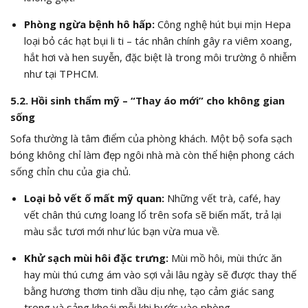
Phòng ngừa bệnh hô hấp:
Công nghệ hút bụi mịn Hepa
loại bỏ các hạt bụi li ti – tác nhân chính gây ra viêm xoang,
hắt hơi và hen suyễn, đặc biệt là trong môi trường ô nhiễm
như tại TPHCM.
5.2. Hồi sinh thẩm mỹ – “Thay áo mới” cho không gian
sống
Sofa thường là tâm điểm của phòng khách. Một bộ sofa sạch
bóng không chỉ làm đẹp ngôi nhà mà còn thể hiện phong cách
sống chỉn chu của gia chủ.
Loại bỏ vết ố mất mỹ quan:
Những vết trà, café, hay
vết chân thú cưng loang lổ trên sofa sẽ biến mất, trả lại
màu sắc tươi mới như lúc bạn vừa mua về.
Khử sạch mùi hôi đặc trưng:
Mùi mồ hôi, mùi thức ăn
hay mùi thú cưng ám vào sợi vải lâu ngày sẽ được thay thế
bằng hương thơm tinh dầu dịu nhẹ, tạo cảm giác sang
trọng và sảng khoái mỗi khi bước vào phòng.