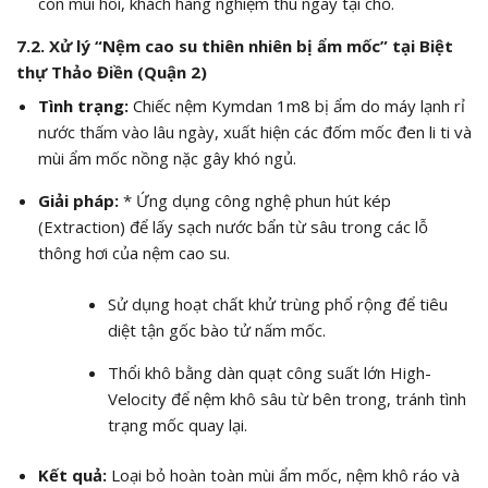
còn mùi hôi, khách hàng nghiệm thu ngay tại chỗ.
7.2. Xử lý “Nệm cao su thiên nhiên bị ẩm mốc” tại Biệt
thự Thảo Điền (Quận 2)
Tình trạng:
Chiếc nệm Kymdan 1m8 bị ẩm do máy lạnh rỉ
nước thấm vào lâu ngày, xuất hiện các đốm mốc đen li ti và
mùi ẩm mốc nồng nặc gây khó ngủ.
Giải pháp:
* Ứng dụng công nghệ phun hút kép
(Extraction) để lấy sạch nước bẩn từ sâu trong các lỗ
thông hơi của nệm cao su.
Sử dụng hoạt chất khử trùng phổ rộng để tiêu
diệt tận gốc bào tử nấm mốc.
Thổi khô bằng dàn quạt công suất lớn High-
Velocity để nệm khô sâu từ bên trong, tránh tình
trạng mốc quay lại.
Kết quả:
Loại bỏ hoàn toàn mùi ẩm mốc, nệm khô ráo và