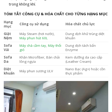
trong không khí.
TÓM TẮT CÔNG CỤ & HÓA CHẤT CHO TỪNG HẠNG MỤC
Hạng
Công cụ sử dụng
Hóa chất chủ lực
mục
Giặt
Máy Steam (hơi nước),
Dung dịch khử trùng diệt
Nệm
Máy phun hút 60L
khuẩn
Sofa
Máy chà cầm tay
,
Máy thổi
Dung dịch tách bẩn
Vải
gió
Enzyme
Sofa
Khăn Microfiber, Bàn chải
Kem dưỡng da cao cấp
Da
lông ngựa
(Leather Cream)
Diệt
Nano Bạc (Ag+) hoặc cồn
Máy phun sương ULV
khuẩn
thực phẩm