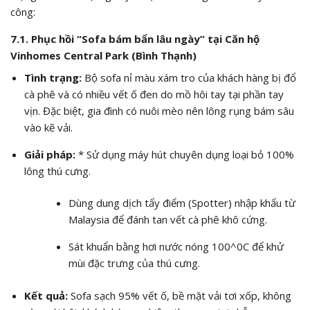
công:
7.1. Phục hồi “Sofa bám bẩn lâu ngày” tại Căn hộ
Vinhomes Central Park (Bình Thạnh)
Tình trạng:
Bộ sofa nỉ màu xám tro của khách hàng bị đổ
cà phê và có nhiều vết ố đen do mồ hôi tay tại phần tay
vịn. Đặc biệt, gia đình có nuôi mèo nên lông rụng bám sâu
vào kẽ vải.
Giải pháp:
* Sử dụng máy hút chuyên dụng loại bỏ 100%
lông thú cưng.
Dùng dung dịch tẩy điểm (Spotter) nhập khẩu từ
Malaysia để đánh tan vết cà phê khô cứng.
Sát khuẩn bằng hơi nước nóng
100^0C
để khử
mùi đặc trưng của thú cưng.
Kết quả:
Sofa sạch 95% vết ố, bề mặt vải tơi xốp, không