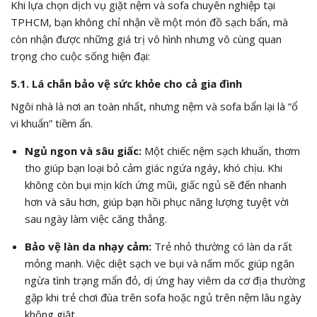
Khi lựa chọn dịch vụ giặt nệm và sofa chuyên nghiệp tại
TPHCM, bạn không chỉ nhận về một món đồ sạch bẩn, mà
còn nhận được những giá trị vô hình nhưng vô cùng quan
trọng cho cuộc sống hiện đại:
5.1. Lá chắn bảo vệ sức khỏe cho cả gia đình
Ngôi nhà là nơi an toàn nhất, nhưng nệm và sofa bẩn lại là “ổ
vi khuẩn” tiềm ẩn.
Ngủ ngon và sâu giấc:
Một chiếc nệm sạch khuẩn, thơm
tho giúp bạn loại bỏ cảm giác ngứa ngáy, khó chịu. Khi
không còn bụi mịn kích ứng mũi, giấc ngủ sẽ đến nhanh
hơn và sâu hơn, giúp bạn hồi phục năng lượng tuyệt vời
sau ngày làm việc căng thẳng.
Bảo vệ làn da nhạy cảm:
Trẻ nhỏ thường có làn da rất
mỏng manh. Việc diệt sạch ve bụi và nấm mốc giúp ngăn
ngừa tình trạng mẩn đỏ, dị ứng hay viêm da cơ địa thường
gặp khi trẻ chơi đùa trên sofa hoặc ngủ trên nệm lâu ngày
không giặt.