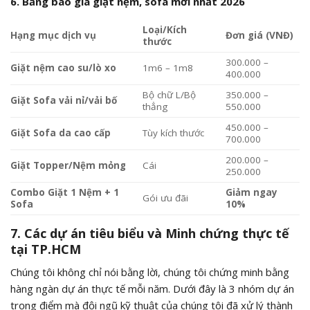
6. Bảng báo giá giặt nệm, sofa mới nhất 2026
Loại/Kích
Hạng mục dịch vụ
Đơn giá (VNĐ)
thước
300.000 –
Giặt nệm cao su/lò xo
1m6 – 1m8
400.000
Bộ chữ L/Bộ
350.000 –
Giặt Sofa vải nỉ/vải bố
thẳng
550.000
450.000 –
Giặt Sofa da cao cấp
Tùy kích thước
700.000
200.000 –
Giặt Topper/Nệm mỏng
Cái
250.000
Combo Giặt 1 Nệm + 1
Giảm ngay
Gói ưu đãi
Sofa
10%
7. Các dự án tiêu biểu và Minh chứng thực tế
tại TP.HCM
Chúng tôi không chỉ nói bằng lời, chúng tôi chứng minh bằng
hàng ngàn dự án thực tế mỗi năm. Dưới đây là 3 nhóm dự án
trọng điểm mà đội ngũ kỹ thuật của chúng tôi đã xử lý thành