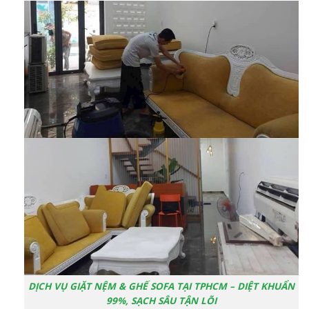
DỊCH VỤ GIẶT NỆM & GHẾ SOFA TẠI TPHCM – DIỆT KHUẨN
99%, SẠCH SÂU TẬN LÕI