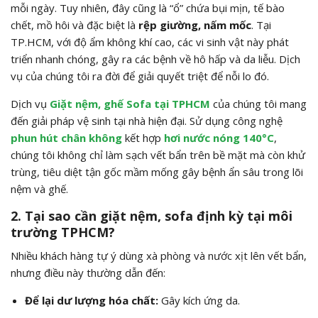
mỗi ngày. Tuy nhiên, đây cũng là “ổ” chứa bụi mịn, tế bào
chết, mồ hôi và đặc biệt là
rệp giường, nấm mốc
. Tại
TP.HCM, với độ ẩm không khí cao, các vi sinh vật này phát
triển nhanh chóng, gây ra các bệnh về hô hấp và da liễu. Dịch
vụ của chúng tôi ra đời để giải quyết triệt để nỗi lo đó.
Dịch vụ
Giặt nệm, ghế Sofa tại TPHCM
của chúng tôi mang
đến giải pháp vệ sinh tại nhà hiện đại. Sử dụng công nghệ
phun hút chân không
kết hợp
hơi nước nóng 140°C
,
chúng tôi không chỉ làm sạch vết bẩn trên bề mặt mà còn khử
trùng, tiêu diệt tận gốc mầm mống gây bệnh ẩn sâu trong lõi
nệm và ghế.
2. Tại sao cần giặt nệm, sofa định kỳ tại môi
trường TPHCM?
Nhiều khách hàng tự ý dùng xà phòng và nước xịt lên vết bẩn,
nhưng điều này thường dẫn đến:
Để lại dư lượng hóa chất:
Gây kích ứng da.