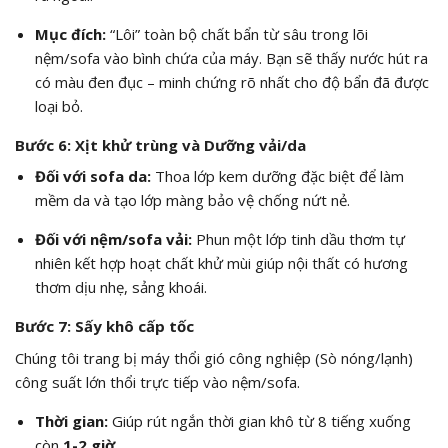
Mục đích:
“Lôi” toàn bộ chất bẩn từ sâu trong lõi
nệm/sofa vào bình chứa của máy. Bạn sẽ thấy nước hút ra
có màu đen đục – minh chứng rõ nhất cho độ bẩn đã được
loại bỏ.
Bước 6: Xịt khử trùng và Dưỡng vải/da
Đối với sofa da:
Thoa lớp kem dưỡng đặc biệt để làm
mềm da và tạo lớp màng bảo vệ chống nứt nẻ.
Đối với nệm/sofa vải:
Phun một lớp tinh dầu thơm tự
nhiên kết hợp hoạt chất khử mùi giúp nội thất có hương
thơm dịu nhẹ, sảng khoái.
Bước 7: Sấy khô cấp tốc
Chúng tôi trang bị máy thổi gió công nghiệp (Sò nóng/lạnh)
công suất lớn thổi trực tiếp vào nệm/sofa.
Thời gian:
Giúp rút ngắn thời gian khô từ 8 tiếng xuống
còn
1-2 giờ
.