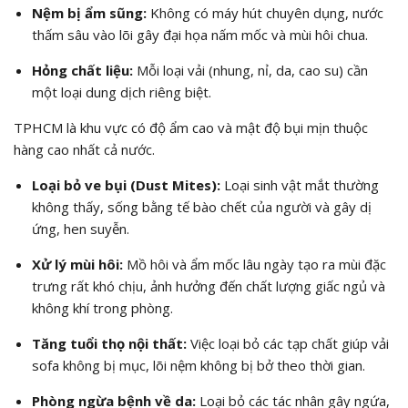
Nệm bị ẩm sũng:
Không có máy hút chuyên dụng, nước
thấm sâu vào lõi gây đại họa nấm mốc và mùi hôi chua.
Hỏng chất liệu:
Mỗi loại vải (nhung, nỉ, da, cao su) cần
một loại dung dịch riêng biệt.
TPHCM là khu vực có độ ẩm cao và mật độ bụi mịn thuộc
hàng cao nhất cả nước.
Loại bỏ ve bụi (Dust Mites):
Loại sinh vật mắt thường
không thấy, sống bằng tế bào chết của người và gây dị
ứng, hen suyễn.
Xử lý mùi hôi:
Mồ hôi và ẩm mốc lâu ngày tạo ra mùi đặc
trưng rất khó chịu, ảnh hưởng đến chất lượng giấc ngủ và
không khí trong phòng.
Tăng tuổi thọ nội thất:
Việc loại bỏ các tạp chất giúp vải
sofa không bị mục, lõi nệm không bị bở theo thời gian.
Phòng ngừa bệnh về da:
Loại bỏ các tác nhân gây ngứa,