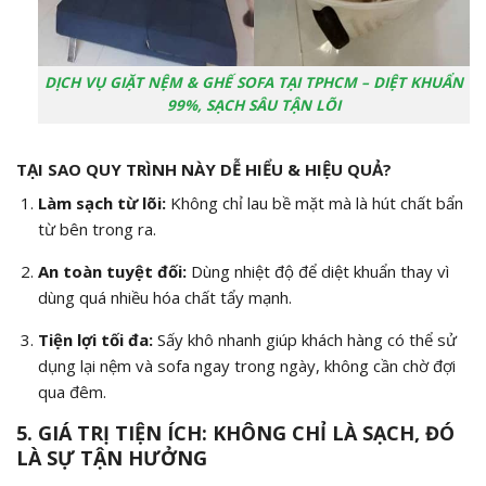
DỊCH VỤ GIẶT NỆM & GHẾ SOFA TẠI TPHCM – DIỆT KHUẨN
99%, SẠCH SÂU TẬN LÕI
TẠI SAO QUY TRÌNH NÀY DỄ HIỂU & HIỆU QUẢ?
Làm sạch từ lõi:
Không chỉ lau bề mặt mà là hút chất bẩn
từ bên trong ra.
An toàn tuyệt đối:
Dùng nhiệt độ để diệt khuẩn thay vì
dùng quá nhiều hóa chất tẩy mạnh.
Tiện lợi tối đa:
Sấy khô nhanh giúp khách hàng có thể sử
dụng lại nệm và sofa ngay trong ngày, không cần chờ đợi
qua đêm.
5. GIÁ TRỊ TIỆN ÍCH: KHÔNG CHỈ LÀ SẠCH, ĐÓ
LÀ SỰ TẬN HƯỞNG