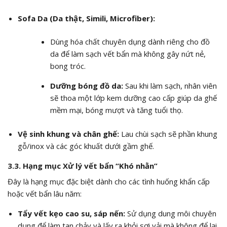
Sofa Da (Da thật, Simili, Microfiber):
Dùng hóa chất chuyên dụng dành riêng cho đồ
da để làm sạch vết bẩn mà không gây nứt nẻ,
bong tróc.
Dưỡng bóng đồ da:
Sau khi làm sạch, nhân viên
sẽ thoa một lớp kem dưỡng cao cấp giúp da ghế
mềm mại, bóng mượt và tăng tuổi thọ.
Vệ sinh khung và chân ghế:
Lau chùi sạch sẽ phần khung
gỗ/inox và các góc khuất dưới gầm ghế.
3.3. Hạng mục Xử lý vết bẩn “Khó nhằn”
Đây là hạng mục đặc biệt dành cho các tình huống khẩn cấp
hoặc vết bẩn lâu năm:
Tẩy vết kẹo cao su, sáp nến:
Sử dụng dung môi chuyên
dụng để làm tan chảy và lấy ra khỏi sợi vải mà không để lại