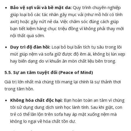
Bảo vệ sợi vải và bề mặt da:
Quy trình chuyên nghiệp
giúp loại bỏ các tác nhân gây mục vải (như mồ hôi có tính
axit) hoặc gây nứt nẻ da. Việc chăm sóc đúng cách giúp
bạn tiết kiệm hàng chục triệu đồng vì không phải thay mới
nội thất quá sớm.
Duy trì độ đàn hồi:
Loại bỏ bụi bẩn tích tụ sâu trong lõi
mút giúp nệm và sofa giữ được độ êm ái, không bị lún xẹp
hay biến dạng do vi khuẩn ăn mòn chất liệu bên trong.
5.5. Sự an tâm tuyệt đối (Peace of Mind)
Giá trị lớn nhất mà chúng tôi mang lại chính là sự thảnh thơi
trong tâm hồn.
Không hóa chất độc hại:
Bạn hoàn toàn an tâm vì chúng
tôi sử dụng dung dịch sinh học lành tính. Sau khi giặt, con
trẻ có thể lăn lộn trên sofa hay áp mặt xuống nệm mà
không lo ngại về hóa chất tồn dư.