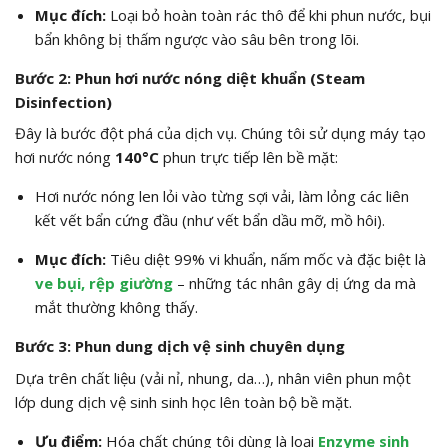
Mục đích:
Loại bỏ hoàn toàn rác thô để khi phun nước, bụi
bẩn không bị thấm ngược vào sâu bên trong lõi.
Bước 2: Phun hơi nước nóng diệt khuẩn (Steam
Disinfection)
Đây là bước đột phá của dịch vụ. Chúng tôi sử dụng máy tạo
hơi nước nóng
140°C
phun trực tiếp lên bề mặt:
Hơi nước nóng len lỏi vào từng sợi vải, làm lỏng các liên
kết vết bẩn cứng đầu (như vết bẩn dầu mỡ, mồ hôi).
Mục đích:
Tiêu diệt 99% vi khuẩn, nấm mốc và đặc biệt là
ve bụi, rệp giường
– những tác nhân gây dị ứng da mà
mắt thường không thấy.
Bước 3: Phun dung dịch vệ sinh chuyên dụng
Dựa trên chất liệu (vải nỉ, nhung, da…), nhân viên phun một
lớp dung dịch vệ sinh sinh học lên toàn bộ bề mặt.
Ưu điểm:
Hóa chất chúng tôi dùng là loại
Enzyme sinh