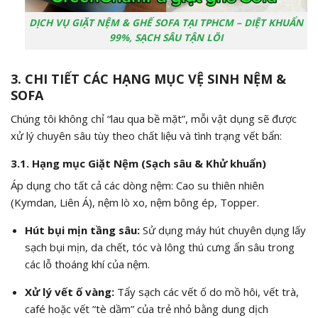
DỊCH VỤ GIẶT NỆM & GHẾ SOFA TẠI TPHCM – DIỆT KHUẨN
99%, SẠCH SÂU TẬN LÕI
3. CHI TIẾT CÁC HẠNG MỤC VỆ SINH NỆM &
SOFA
Chúng tôi không chỉ “lau qua bề mặt”, mỗi vật dụng sẽ được
xử lý chuyên sâu tùy theo chất liệu và tình trạng vết bẩn:
3.1. Hạng mục Giặt Nệm (Sạch sâu & Khử khuẩn)
Áp dụng cho tất cả các dòng nệm: Cao su thiên nhiên
(Kymdan, Liên Á), nệm lò xo, nệm bông ép, Topper.
Hút bụi mịn tầng sâu:
Sử dụng máy hút chuyên dụng lấy
sạch bụi mịn, da chết, tóc và lông thú cưng ẩn sâu trong
các lỗ thoáng khí của nệm.
Xử lý vết ố vàng:
Tẩy sạch các vết ố do mồ hôi, vết trà,
café hoặc vết “tè dầm” của trẻ nhỏ bằng dung dịch