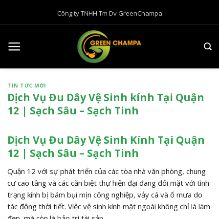
B
Công ty TNHH Tm Dv GreenChampa
ỏ
q
u
a
n
ộ
TIN TỨC MỚI
i
Dịch Vụ Đu Dây Vệ Sinh kính Tại Quận
d
12 | Sạch Sâu – Sạch Tinh
u
n
g
Dịch Vụ Đu Dây Vệ Sinh Kính Tại Quận
12 | Sạch Sâu – Sạch Tinh
Quận 12 với sự phát triển của các tòa nhà văn phòng,
chung
cư cao tầng và các căn biệt thự hiện đại đang đối mặt với tình
trạng kính bị bám bụi mịn công nghiệp,
vảy cá và ố mưa do
tác động thời tiết.
Việc vệ sinh kính mặt ngoài không chỉ là làm
đẹp,
mà còn là bảo trì tài sản.