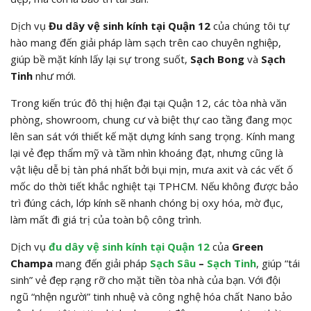
Dịch vụ
Đu dây vệ sinh kính tại Quận 12
của chúng tôi tự
hào mang đến giải pháp làm sạch trên cao chuyên nghiệp,
giúp bề mặt kính lấy lại sự trong suốt,
Sạch Bong
và
Sạch
Tinh
như mới.
Trong kiến trúc đô thị hiện đại tại Quận 12, các tòa nhà văn
phòng, showroom, chung cư và biệt thự cao tầng đang mọc
lên san sát với thiết kế mặt dựng kính sang trọng. Kính mang
lại vẻ đẹp thẩm mỹ và tầm nhìn khoáng đạt, nhưng cũng là
vật liệu dễ bị tàn phá nhất bởi bụi mịn, mưa axit và các vết ố
mốc do thời tiết khắc nghiệt tại TPHCM. Nếu không được bảo
trì đúng cách, lớp kính sẽ nhanh chóng bị oxy hóa, mờ đục,
làm mất đi giá trị của toàn bộ công trình.
Dịch vụ
đu dây vệ sinh kính tại Quận 12
của
Green
Champa
mang đến giải pháp
Sạch Sâu
–
Sạch Tinh
, giúp “tái
sinh” vẻ đẹp rạng rỡ cho mặt tiền tòa nhà của bạn. Với đội
ngũ “nhện người” tinh nhuệ và công nghệ hóa chất Nano bảo