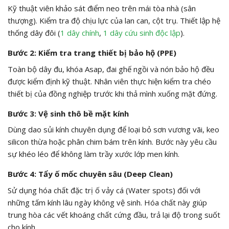
Kỹ thuật viên khảo sát điểm neo trên mái tòa nhà (sân
thượng). Kiểm tra độ chịu lực của lan can, cột trụ. Thiết lập hệ
thống dây đôi (
1 dây chính
,
1 dây cứu sinh độc lập
).
Bước 2: Kiểm tra trang thiết bị bảo hộ (PPE)
Toàn bộ dây đu, khóa Asap, đai ghế ngồi và nón bảo hộ đều
được kiểm định kỹ thuật. Nhân viên thực hiện kiểm tra chéo
thiết bị của đồng nghiệp trước khi thả mình xuống mặt đứng.
Bước 3: Vệ sinh thô bề mặt kính
Dùng dao sủi kính chuyên dụng để loại bỏ sơn vương vãi, keo
silicon thừa hoặc phân chim bám trên kính. Bước này yêu cầu
sự khéo léo để không làm trầy xước lớp men kính.
Bước 4: Tẩy ố mốc chuyên sâu (Deep Clean)
Sử dụng hóa chất đặc trị ố vảy cá (Water spots) đối với
những tấm kính lâu ngày không vệ sinh. Hóa chất này giúp
trung hòa các vết khoáng chất cứng đầu, trả lại độ trong suốt
cho kính.