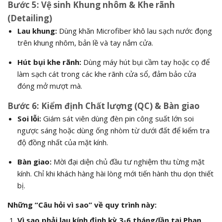
Bước 5: Vệ sinh Khung nhôm & Khe rãnh
(Detailing)
Lau khung:
Dùng khăn Microfiber khô lau sạch nước đọng
trên khung nhôm, bản lề và tay nắm cửa.
Hút bụi khe rãnh:
Dùng máy hút bụi cầm tay hoặc cọ để
làm sạch cát trong các khe rãnh cửa sổ, đảm bảo cửa
đóng mở mượt mà.
Bước 6: Kiểm định Chất lượng (QC) & Bàn giao
Soi lỗi:
Giám sát viên dùng đèn pin công suất lớn soi
ngược sáng hoặc dùng ống nhòm từ dưới đất để kiểm tra
độ đồng nhất của mặt kính.
Bàn giao:
Mời đại diện chủ đầu tư nghiệm thu từng mặt
kính. Chỉ khi khách hàng hài lòng mới tiến hành thu dọn thiết
bị.
Những “Câu hỏi vì sao” về quy trình này:
Vì sao phải lau kính định kỳ 3-6 tháng/lần tại Phan