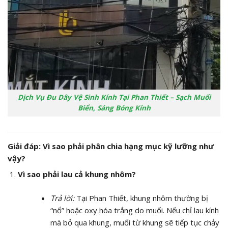
Dịch Vụ Đu Dây Vệ Sinh Kính Tại Phan Thiết – Sạch Muối
Biển, Sáng Bóng Kính
Giải đáp: Vì sao phải phân chia hạng mục kỹ lưỡng như
vậy?
Vì sao phải lau cả khung nhôm?
Trả lời:
Tại Phan Thiết, khung nhôm thường bị
“nổ” hoặc oxy hóa trắng do muối. Nếu chỉ lau kính
mà bỏ qua khung, muối từ khung sẽ tiếp tục chảy