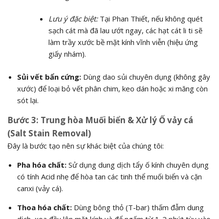
Lưu ý đặc biệt:
Tại Phan Thiết, nếu không quét
sạch cát mà đã lau ướt ngay, các hạt cát li ti sẽ
làm trầy xước bề mặt kính vĩnh viễn (hiệu ứng
giấy nhám).
Sủi vết bẩn cứng:
Dùng dao sủi chuyên dụng (không gây
xước) để loại bỏ vết phân chim, keo dán hoặc xi măng còn
sót lại.
Bước 3: Trung hòa Muối biển & Xử lý Ố vảy cá
(Salt Stain Removal)
Đây là bước tạo nên sự khác biệt của chúng tôi:
Pha hóa chất:
Sử dụng dung dịch tẩy ố kính chuyên dụng
có tính Acid nhẹ để hòa tan các tinh thể muối biển và cặn
canxi (vảy cá).
Thoa hóa chất:
Dùng bông thỏ (T-bar) thấm đẫm dung
dịch, xoa đều lên mặt kính và để ngấm từ 1-2 phút tùy vào