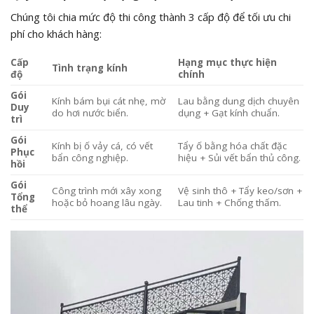
Chúng tôi chia mức độ thi công thành 3 cấp độ để tối ưu chi
phí cho khách hàng:
Cấp
Hạng mục thực hiện
Tình trạng kính
độ
chính
Gói
Kính bám bụi cát nhẹ, mờ
Lau bằng dung dịch chuyên
Duy
do hơi nước biển.
dụng + Gạt kính chuẩn.
trì
Gói
Kính bị ố vảy cá, có vết
Tẩy ố bằng hóa chất đặc
Phục
bẩn công nghiệp.
hiệu + Sủi vết bẩn thủ công.
hồi
Gói
Công trình mới xây xong
Vệ sinh thô + Tẩy keo/sơn +
Tổng
hoặc bỏ hoang lâu ngày.
Lau tinh + Chống thấm.
thể