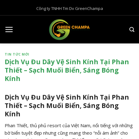
B
Công ty TNHH Tm Dv GreenChampa
ỏ
q
u
a
n
ộ
TIN TỨC MỚI
i
Dịch Vụ Đu Dây Vệ Sinh Kính Tại Phan
d
Thiết – Sạch Muối Biển, Sáng Bóng
u
Kính
n
g
Dịch Vụ Đu Dây Vệ Sinh Kính Tại Phan
Thiết – Sạch Muối Biển, Sáng Bóng
Kính
Phan Thiết, thủ phủ resort của Việt Nam, nổi tiếng với những
bờ biển tuyệt đẹp nhưng cũng mang theo “nỗi ám ảnh” cho