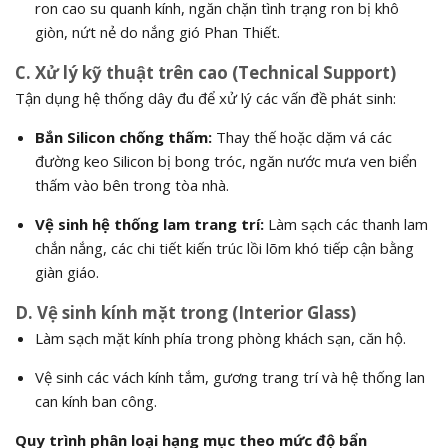
ron cao su quanh kính, ngăn chặn tình trạng ron bị khô
giòn, nứt nẻ do nắng gió Phan Thiết.
C. Xử lý kỹ thuật trên cao (Technical Support)
Tận dụng hệ thống dây đu để xử lý các vấn đề phát sinh:
Bắn Silicon chống thấm:
Thay thế hoặc dặm vá các
đường keo Silicon bị bong tróc, ngăn nước mưa ven biển
thấm vào bên trong tòa nhà.
Vệ sinh hệ thống lam trang trí:
Làm sạch các thanh lam
chắn nắng, các chi tiết kiến trúc lồi lõm khó tiếp cận bằng
giàn giáo.
D. Vệ sinh kính mặt trong (Interior Glass)
Làm sạch mặt kính phía trong phòng khách sạn, căn hộ.
Vệ sinh các vách kính tắm, gương trang trí và hệ thống lan
can kính ban công.
Quy trình phân loại hạng mục theo mức độ bẩn