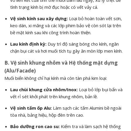
vỡ liên kết của tinh thể muối bám lâu ngày, xử lý triệt để
tình trạng kính bị mờ đục hoặc có vết vảy cá.
Vệ sinh kính sau xây dựng:
Loại bỏ hoàn toàn vết sơn,
keo dán, xi măng và các lớp phim bảo vệ còn sót lại trên
bề mặt kính sau khi công trình hoàn thiện.
Lau kính định kỳ:
Duy trì độ sáng bóng cho kính, ngăn
chặn bụi cát và hơi muối tích tụ gây ăn mòn lớp men kính.
B. Vệ sinh khung nhôm và Hệ thống mặt dựng
(Alu/Facade)
Muối biển không chỉ hại kính mà còn tàn phá kim loại:
Lau chùi khung cửa nhôm/Inox:
Loại bỏ lớp bụi bẩn và
vết rỉ sét khởi phát trên khung nhôm, bản lề.
Vệ sinh tấm ốp Alu:
Làm sạch các tấm Alumini bề ngoài
tòa nhà, bảng hiệu, hộp đèn trên cao.
Bảo dưỡng ron cao su:
Kiểm tra và làm sạch hệ thống