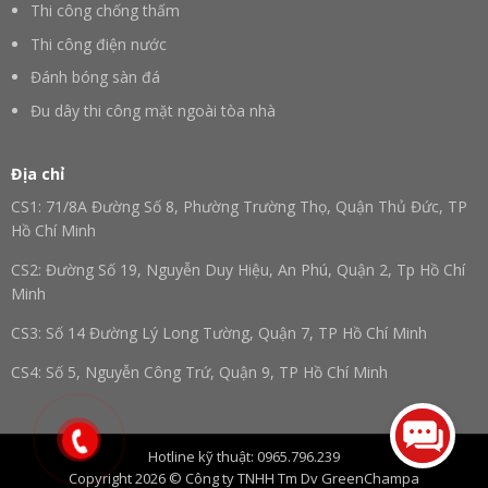
Thi công chống thấm
Thi công điện nước
Đánh bóng sàn đá
Đu dây thi công mặt ngoài tòa nhà
Địa chỉ
CS1: 71/8A Đường Số 8, Phường Trường Thọ, Quận Thủ Đức, TP
Hồ Chí Minh
CS2: Đường Số 19, Nguyễn Duy Hiệu, An Phú, Quận 2, Tp Hồ Chí
Minh
CS3: Số 14 Đường Lý Long Tường, Quận 7, TP Hồ Chí Minh
CS4: Số 5, Nguyễn Công Trứ, Quận 9, TP Hồ Chí Minh
CS5: Trấn Hậu Nghĩa, Huyện Đức Hoà, Tỉnh Long An, TP Hồ Chí
Minh
Hotline kỹ thuật: 0965.796.239
CS6: Số 16, Phường Trung Dũng, Đồng Nai, Tp. Hồ Chí Minh
Copyright 2026 © Công ty TNHH Tm Dv GreenChampa