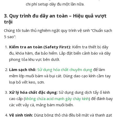
chi phí setup dây đu một lần nữa.
3. Quy trình đu dây an toàn – Hiệu quả vượt
trội
Chúng tôi tuân thủ nghiêm ngặt quy trình vệ sinh “Chuẩn sạch
5 sao”:
Kiểm tra an toàn (Safety First):
Kiểm tra thiết bị dây
đu, khóa hãm, đai bảo hiểm. Lắp đặt biển cảnh báo và dây
phong tỏa khu vực bên dưới.
Làm sạch thô:
Sử dụng hóa chất chuyên dụng
để làm
mềm lớp muối bám và bụi cát. Dùng dao cạo kính cầm tay
loại bỏ vết keo, sơn.
Xử lý hóa chất đặc dụng:
Sử dụng dung dịch tẩy ố kính
cao cấp (
không chứa acid mạnh gây cháy kính
) để đánh bay
các vết vảy cá, mảng bám muối biển.
Vệ sinh tinh:
Dùng bông thỏ chà đều bề mặt và thanh gạt