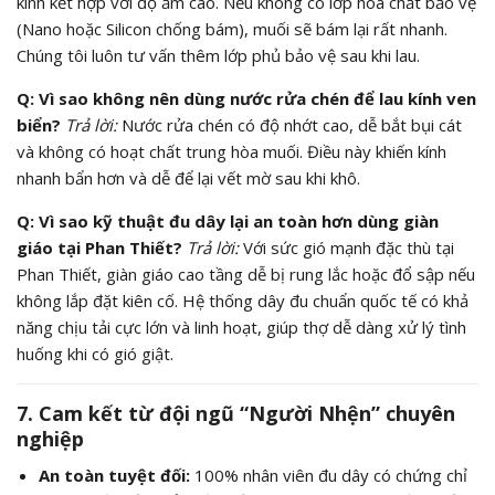
kính kết hợp với độ ẩm cao. Nếu không có lớp hóa chất bảo vệ
(Nano hoặc Silicon chống bám), muối sẽ bám lại rất nhanh.
Chúng tôi luôn tư vấn thêm lớp phủ bảo vệ sau khi lau.
Q: Vì sao không nên dùng nước rửa chén để lau kính ven
biển?
Trả lời:
Nước rửa chén có độ nhớt cao, dễ bắt bụi cát
và không có hoạt chất trung hòa muối. Điều này khiến kính
nhanh bẩn hơn và dễ để lại vết mờ sau khi khô.
Q: Vì sao kỹ thuật đu dây lại an toàn hơn dùng giàn
giáo tại Phan Thiết?
Trả lời:
Với sức gió mạnh đặc thù tại
Phan Thiết, giàn giáo cao tầng dễ bị rung lắc hoặc đổ sập nếu
không lắp đặt kiên cố. Hệ thống dây đu chuẩn quốc tế có khả
năng chịu tải cực lớn và linh hoạt, giúp thợ dễ dàng xử lý tình
huống khi có gió giật.
7. Cam kết từ đội ngũ “Người Nhện” chuyên
nghiệp
An toàn tuyệt đối:
100% nhân viên đu dây có chứng chỉ