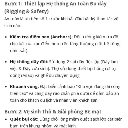
Bước 1: Thiết lập Hệ thống An toàn Đu dây
(Rigging & Safety)
An toàn là ưu tiên số 1 trước khi bắt đầu bất kỳ thao tác vệ
sinh nào:
Kiểm tra điểm neo (Anchors):
Đội trưởng kiểm tra độ
chịu lực của các điểm neo trên tầng thượng (cột bê tông,
dầm sắt).
Hệ thống dây đôi:
Sử dụng 2 sợi dây độc lập (Dây làm
việc & Dây cứu sinh). Thợ sử dụng thiết bị chống rơi tự
động (Asap) và ghế đu chuyên dụng.
Khoanh vùng:
Đặt biển cảnh báo “Khu vực đang thi công
trên cao” và căng dây rào chắn phía dưới để đảm bảo an
toàn cho khách du lịch và nhân viên khách sạn.
Bước 2: Vệ sinh Thô & Giải phóng Bề mặt
Quét bụi cát:
Dùng chổi lông mềm quét sạch lớp cát biển
bám trên khung nhôm và mặt kính.