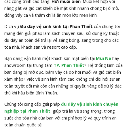
các công trình cao tầng:
Hơi muối biển
. Muối kết hợp với
nắng gắt và gió cát khiến bề mặt kính nhanh chóng bị ố mờ,
đóng vảy cá và thậm chí là ăn mòn lớp men kính.
Dịch vụ
Đu dây vệ sinh kính tại Phan Thiết
của chúng tôi
mang đến giải pháp làm sạch chuyên sâu, sử dụng kỹ thuật
đu dây an toàn để trả lại vẻ sáng bóng, sang trọng cho các
tòa nhà, khách sạn và resort cao cấp.
Bạn đang vận hành một khách sạn mặt biển tại
Mũi Né
hay
showroom tại trung tâm
TP. Phan Thiết
? Hệ thống kính của
bạn đang bị mờ đục, bám vảy cá do hơi muối và gió cát biển
xâm nhập? Việc vệ sinh kính tầm cao không chỉ đòi hỏi sự an
toàn tuyệt đối mà còn cần những bí quyết riêng để xử lý đặc
thù khí hậu biển Bình Thuận.
Chúng tôi cung cấp giải pháp
đu dây vệ sinh kính chuyên
nghiệp tại Phan Thiết
, giúp trả lại vẻ sang trọng, trong
suốt cho tòa nhà của bạn với chi phí hợp lý và quy trình an
toàn chuẩn quốc tế.