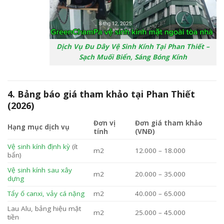
Dịch Vụ Đu Dây Vệ Sinh Kính Tại Phan Thiết –
Sạch Muối Biển, Sáng Bóng Kính
4. Bảng báo giá tham khảo tại Phan Thiết
(2026)
Đơn vị
Đơn giá tham khảo
Hạng mục dịch vụ
tính
(VNĐ)
Vệ sinh kính định kỳ
(ít
m2
12.000 – 18.000
bẩn)
Vệ sinh kính sau xây
m2
20.000 – 35.000
dựng
Tẩy ố canxi, vảy cá nặng
m2
40.000 – 65.000
Lau Alu, bảng hiệu mặt
m2
25.000 – 45.000
tiền