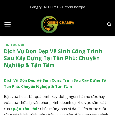
B
Công ty TNHH Tm Dv GreenChampa
ỏ
q
u
a
n
ộ
TIN TỨC MỚI
i
Dịch Vụ Dọn Dẹp Vệ Sinh Công Trình
d
Sau Xây Dựng Tại Tân Phú: Chuyên
u
Nghiệp & Tận Tâm
n
g
Dịch Vụ Dọn Dẹp Vệ Sinh Công Trình Sau Xây Dựng Tại
Tân Phú: Chuyên Nghiệp & Tận Tâm
Bạn vừa hoàn tất quá trình xây dựng ngôi nhà mơ ước hay
vừa sửa chữa lại văn phòng kinh doanh tại khu vực sầm uất
của
Quận Tân Phú
? Chúc mừng bạn vì đã đi đến bước cuối
cùng của hành trình kiến thiết. Tuy nhiên, đằng sau sự hoành