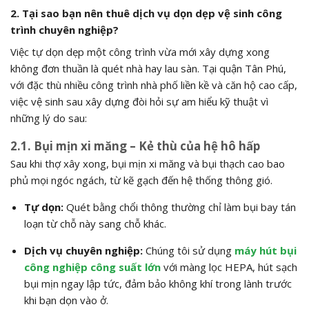
2. Tại sao bạn nên thuê dịch vụ dọn dẹp vệ sinh công
trình chuyên nghiệp?
Việc tự dọn dẹp một công trình vừa mới xây dựng xong
không đơn thuần là quét nhà hay lau sàn. Tại quận Tân Phú,
với đặc thù nhiều công trình nhà phố liền kề và căn hộ cao cấp,
việc vệ sinh sau xây dựng đòi hỏi sự am hiểu kỹ thuật vì
những lý do sau:
2.1. Bụi mịn xi măng – Kẻ thù của hệ hô hấp
Sau khi thợ xây xong, bụi mịn xi măng và bụi thạch cao bao
phủ mọi ngóc ngách, từ kẽ gạch đến hệ thống thông gió.
Tự dọn:
Quét bằng chổi thông thường chỉ làm bụi bay tán
loạn từ chỗ này sang chỗ khác.
Dịch vụ chuyên nghiệp:
Chúng tôi sử dụng
máy hút bụi
công nghiệp công suất lớn
với màng lọc HEPA, hút sạch
bụi mịn ngay lập tức, đảm bảo không khí trong lành trước
khi bạn dọn vào ở.