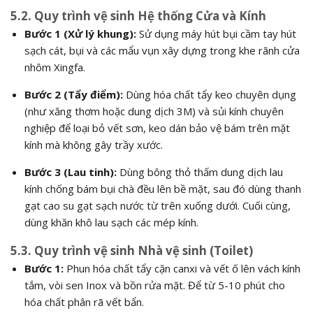
5.2. Quy trình vệ sinh Hệ thống Cửa và Kính
Bước 1 (Xử lý khung):
Sử dụng máy hút bụi cầm tay hút
sạch cát, bụi và các mẩu vụn xây dựng trong khe rãnh cửa
nhôm Xingfa.
Bước 2 (Tẩy điểm):
Dùng hóa chất tẩy keo chuyên dụng
(như xăng thơm hoặc dung dịch 3M) và sủi kính chuyên
nghiệp để loại bỏ vết sơn, keo dán bảo vệ bám trên mặt
kính mà không gây trầy xước.
Bước 3 (Lau tinh):
Dùng bông thỏ thấm dung dịch lau
kính chống bám bụi chà đều lên bề mặt, sau đó dùng thanh
gạt cao su gạt sạch nước từ trên xuống dưới. Cuối cùng,
dùng khăn khô lau sạch các mép kính.
5.3. Quy trình vệ sinh Nhà vệ sinh (Toilet)
Bước 1:
Phun hóa chất tẩy cặn canxi và vết ố lên vách kính
tắm, vòi sen Inox và bồn rửa mặt. Để từ 5-10 phút cho
hóa chất phân rã vết bẩn.