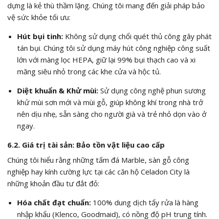
dựng là kẻ thù thầm lặng. Chúng tôi mang đến giải pháp bảo
vệ sức khỏe tối ưu:
Hút bụi tinh:
Không sử dụng chổi quét thủ công gây phát
tán bụi. Chúng tôi sử dụng máy hút công nghiệp công suất
lớn với màng lọc HEPA, giữ lại 99% bụi thạch cao và xi
măng siêu nhỏ trong các khe cửa và hộc tủ.
Diệt khuẩn & Khử mùi:
Sử dụng công nghệ phun sương
khử mùi sơn mới và mùi gỗ, giúp không khí trong nhà trở
nên dịu nhẹ, sẵn sàng cho người già và trẻ nhỏ dọn vào ở
ngay.
6.2. Giá trị tài sản: Bảo tồn vật liệu cao cấp
Chúng tôi hiểu rằng những tấm đá Marble, sàn gỗ công
nghiệp hay kính cường lực tại các căn hộ Celadon City là
những khoản đầu tư đắt đỏ:
Hóa chất đạt chuẩn:
100% dung dịch tẩy rửa là hàng
nhập khẩu (Klenco, Goodmaid), có nồng độ pH trung tính.