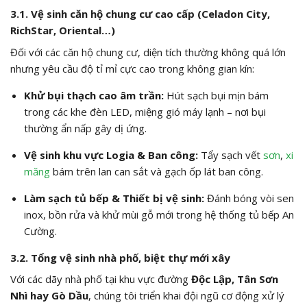
3.1. Vệ sinh căn hộ chung cư cao cấp (Celadon City,
RichStar, Oriental…)
Đối với các căn hộ chung cư, diện tích thường không quá lớn
nhưng yêu cầu độ tỉ mỉ cực cao trong không gian kín:
Khử bụi thạch cao âm trần:
Hút sạch bụi mịn bám
trong các khe đèn LED, miệng gió máy lạnh – nơi bụi
thường ẩn nấp gây dị ứng.
Vệ sinh khu vực Logia & Ban công:
Tẩy sạch vết
sơn
,
xi
măng
bám trên lan can sắt và gạch ốp lát ban công.
Làm sạch tủ bếp & Thiết bị vệ sinh:
Đánh bóng vòi sen
inox, bồn rửa và khử mùi gỗ mới trong hệ thống tủ bếp An
Cường.
3.2. Tổng vệ sinh nhà phố, biệt thự mới xây
Với các dãy nhà phố tại khu vực đường
Độc Lập, Tân Sơn
Nhì hay Gò Dầu
, chúng tôi triển khai đội ngũ cơ động xử lý