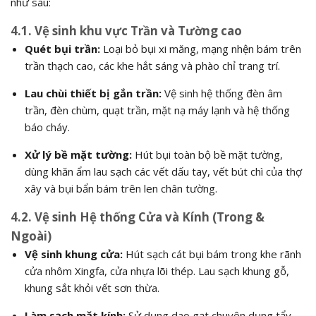
như sau:
4.1. Vệ sinh khu vực Trần và Tường cao
Quét bụi trần:
Loại bỏ bụi xi măng, mạng nhện bám trên
trần thạch cao, các khe hắt sáng và phào chỉ trang trí.
Lau chùi thiết bị gắn trần:
Vệ sinh hệ thống đèn âm
trần, đèn chùm, quạt trần, mặt nạ máy lạnh và hệ thống
báo cháy.
Xử lý bề mặt tường:
Hút bụi toàn bộ bề mặt tường,
dùng khăn ẩm lau sạch các vết dấu tay, vết bút chì của thợ
xây và bụi bẩn bám trên len chân tường.
4.2. Vệ sinh Hệ thống Cửa và Kính (Trong &
Ngoài)
Vệ sinh khung cửa:
Hút sạch cát bụi bám trong khe rãnh
cửa nhôm Xingfa, cửa nhựa lõi thép. Lau sạch khung gỗ,
khung sắt khỏi vết sơn thừa.
Làm sạch mặt kính:
Sử dụng dao gạt chuyên dụng tẩy