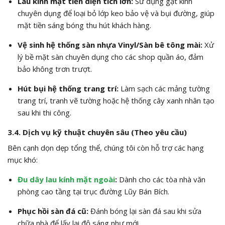
Lau kính mặt tiền diện tích lớn:
Sử dụng gạt kính
chuyên dụng để loại bỏ lớp keo bảo vệ và bụi đường, giúp
mặt tiền sáng bóng thu hút khách hàng.
Vệ sinh hệ thống sàn nhựa Vinyl/Sàn bê tông mài:
Xử
lý bề mặt sàn chuyên dụng cho các shop quần áo, đảm
bảo không trơn trượt.
Hút bụi hệ thống trang trí:
Làm sạch các mảng tường
trang trí, tranh vẽ tường hoặc hệ thống cây xanh nhân tạo
sau khi thi công.
3.4. Dịch vụ kỹ thuật chuyên sâu (Theo yêu cầu)
Bên cạnh dọn dẹp tổng thể, chúng tôi còn hỗ trợ các hạng
mục khó:
Đu dây lau kính mặt ngoài
:
Dành cho các tòa nhà văn
phòng cao tầng tại trục đường Lũy Bán Bích.
Phục hồi sàn đá cũ:
Đánh bóng lại sàn đá sau khi sửa
chữa nhà để lấy lại độ sáng như mới.