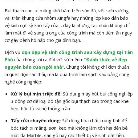
Bụi thạch cao, xi măng khô bám trên sàn đá, vết sơn vương
vãi trên khung cửa nhôm Xingfa hay những lớp keo dán bảo
vệ kính cực kỳ khó tẩy rửa… đây là những tác nhân không chỉ
làm mất đi vẻ sang trọng của công trình mà còn tiềm ẩn nguy
cơ gây bệnh hô hấp cho gia đình bạn.
Dịch vụ
dọn dẹp vệ sinh công trình sau xây dựng tại Tân
Phú
của chúng tôi ra đời với sứ mệnh:
“Đánh thức vẻ đẹp
nguyên bản của ngôi nhà”
. Chúng tôi không chỉ đơn thuần
là quét dọn rác thải, mà là quá trình làm sạch sâu bằng công
nghệ công nghiệp:
Xử lý bụi mịn triệt để:
Sử dụng máy hút bụi công nghiệp
3 động cơ để loại bỏ tận gốc bụi thạch cao trong các khe
hẹp, hộc tủ và hệ thống trần.
Tẩy rửa chuyên dụng:
Sử dụng hóa chất trung tính để
bóc tách xi măng, sơn, keo mà không làm tổn hại đến bề
mặt đá Marble, sàn gỗ hay các thiết bị vệ sinh đắt tiền.