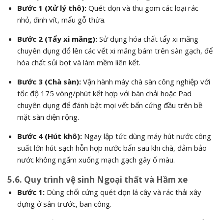
Bước 1 (Xử lý thô):
Quét dọn và thu gom các loại rác
nhỏ, đinh vít, mẩu gỗ thừa.
Bước 2 (Tẩy xi măng):
Sử dụng hóa chất tẩy xi măng
chuyên dụng đổ lên các vết xi măng bám trên sàn gạch, để
hóa chất sủi bọt và làm mềm liên kết.
Bước 3 (Chà sàn):
Vận hành máy chà sàn công nghiệp với
tốc độ 175 vòng/phút kết hợp với bàn chải hoặc Pad
chuyên dụng để đánh bật mọi vết bẩn cứng đầu trên bề
mặt sàn diện rộng.
Bước 4 (Hút khô):
Ngay lập tức dùng máy hút nước công
suất lớn hút sạch hỗn hợp nước bẩn sau khi chà, đảm bảo
nước không ngấm xuống mạch gạch gây ố màu.
5.6. Quy trình vệ sinh Ngoại thất và Hầm xe
Bước 1:
Dùng chổi cứng quét dọn lá cây và rác thải xây
dựng ở sân trước, ban công.