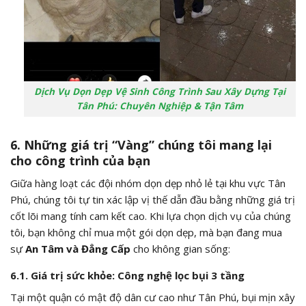
Dịch Vụ Dọn Dẹp Vệ Sinh Công Trình Sau Xây Dựng Tại
Tân Phú: Chuyên Nghiệp & Tận Tâm
6. Những giá trị “Vàng” chúng tôi mang lại
cho công trình của bạn
Giữa hàng loạt các đội nhóm dọn dẹp nhỏ lẻ tại khu vực Tân
Phú, chúng tôi tự tin xác lập vị thế dẫn đầu bằng những giá trị
cốt lõi mang tính cam kết cao. Khi lựa chọn dịch vụ của chúng
tôi, bạn không chỉ mua một gói dọn dẹp, mà bạn đang mua
sự
An Tâm và Đẳng Cấp
cho không gian sống:
6.1. Giá trị sức khỏe: Công nghệ lọc bụi 3 tầng
Tại một quận có mật độ dân cư cao như Tân Phú, bụi mịn xây