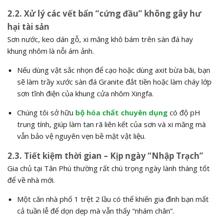
2.2. Xử lý các vết bẩn “cứng đầu” không gây hư
hại tài sản
Sơn nước, keo dán gỗ, xi măng khô bám trên sàn đá hay
khung nhôm là nỗi ám ảnh.
Nếu dùng vật sắc nhọn để cạo hoặc dùng axit bừa bãi, bạn
sẽ làm trầy xước sàn đá Granite đắt tiền hoặc làm cháy lớp
sơn tĩnh điện của khung cửa nhôm Xingfa.
Chúng tôi sở hữu
bộ hóa chất chuyên dụng
có độ pH
trung tính, giúp làm tan rã liên kết của sơn và xi măng mà
vẫn bảo vệ nguyên vẹn bề mặt vật liệu.
2.3. Tiết kiệm thời gian – Kịp ngày “Nhập Trạch”
Gia chủ tại Tân Phú thường rất chú trọng ngày lành tháng tốt
để về nhà mới.
Một căn nhà phố 1 trệt 2 lầu có thể khiến gia đình bạn mất
cả tuần lễ để dọn dẹp mà vẫn thấy “nhám chân”.