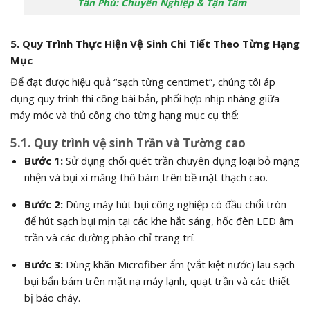
Tân Phú: Chuyên Nghiệp & Tận Tâm
5. Quy Trình Thực Hiện Vệ Sinh Chi Tiết Theo Từng Hạng
Mục
Để đạt được hiệu quả “sạch từng centimet”, chúng tôi áp
dụng quy trình thi công bài bản, phối hợp nhịp nhàng giữa
máy móc và thủ công cho từng hạng mục cụ thể:
5.1. Quy trình vệ sinh Trần và Tường cao
Bước 1:
Sử dụng chổi quét trần chuyên dụng loại bỏ mạng
nhện và bụi xi măng thô bám trên bề mặt thạch cao.
Bước 2:
Dùng máy hút bụi công nghiệp có đầu chổi tròn
để hút sạch bụi mịn tại các khe hắt sáng, hốc đèn LED âm
trần và các đường phào chỉ trang trí.
Bước 3:
Dùng khăn Microfiber ẩm (vắt kiệt nước) lau sạch
bụi bẩn bám trên mặt nạ máy lạnh, quạt trần và các thiết
bị báo cháy.