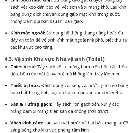
sạch vết keo dán bảo vệ, vết sơn và xi măng khô. Lau kính
bằng dung dịch chuyên dụng giúp mặt kính trong suốt,
chống bám bụi bẩn sau khi bàn giao.
Kính mặt ngoài:
Sử dụng hệ thống thang nâng hoặc đu
dây an toàn để vệ sinh kính mặt ngoài nhà phố, biệt thự tại
các khu vực cao tầng.
4.3. Vệ sinh Khu vực Nhà vệ sinh (Toilet)
Thiết bị sứ:
Tẩy sạch vết xi măng bám trên bồn cầu, bồn
tiểu, bồn rửa mặt (Lavabo) mà không làm trầy lớp men.
Thiết bị Inox:
Đánh bóng vòi sen, vòi nước, giá treo bằng
hóa chất trung tính, loại bỏ hoàn toàn cặn canxi và vết ố.
Sàn & Tường gạch:
Tẩy sạch ron gạch bẩn, xử lý các
mảng bám xi măng trên sàn đá chống trơn trượt.
Vách kính tắm:
Lau sạch vết nước và bụi bẩn, mang lại độ
sáng bóng cho khu vực phòng tắm kính.