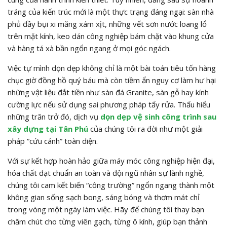
tráng của kiến trúc mới là một thực trạng đáng ngại: sàn nhà
phủ đầy bụi xi măng xám xịt, những vết sơn nước loang lổ
trên mặt kính, keo dán công nghiệp bám chặt vào khung cửa
và hàng tá xà bần ngổn ngang ở mọi góc ngách.
Việc tự mình dọn dẹp không chỉ là một bài toán tiêu tốn hàng
chục giờ đồng hồ quý báu mà còn tiềm ẩn nguy cơ làm hư hại
những vật liệu đắt tiền như sàn đá Granite, sàn gỗ hay kính
cường lực nếu sử dụng sai phương pháp tẩy rửa. Thấu hiểu
những trăn trở đó, dịch vụ
dọn dẹp vệ sinh công trình sau
xây dựng tại Tân Phú
của chúng tôi ra đời như một giải
pháp “cứu cánh” toàn diện.
Với sự kết hợp hoàn hảo giữa máy móc công nghiệp hiện đại,
hóa chất đạt chuẩn an toàn và đội ngũ nhân sự lành nghề,
chúng tôi cam kết biến “công trường” ngổn ngang thành một
không gian sống sạch bong, sáng bóng và thơm mát chỉ
trong vòng một ngày làm việc. Hãy để chúng tôi thay bạn
chăm chút cho từng viên gạch, từng ô kính, giúp bạn thảnh