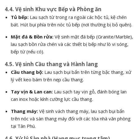
4.4. Vệ sinh Khu vực Bếp và Phòng ăn
Tủ bếp:
Lau sạch từ trong ra ngoài các hộc tủ, kệ chén
bát. Hút bụi phía trên nóc tủ bếp (nơi thường bị bỏ quên).
Mặt đá & Bồn rửa:
Vệ sinh mặt đá bếp (Granite/Marble),
lau sạch bồn rửa chén và các thiết bị bếp như lò vi sóng,
bếp từ (nếu có).
4.5. Vệ sinh Cầu thang và Hành lang
Cầu thang bộ:
Lau sạch bụi bẩn trên từng bậc thang, xử
lý vết keo bám trên nẹp cầu thang.
Tay vịn & Lan can:
Lau sạch tay vịn gỗ, đánh bóng lan
can inox hoặc kính cường lực cầu thang.
Thang máy:
Vệ sinh vách thang máy, lau sạch bụi bẩn
trên nóc và sàn thang máy đối với các tòa nhà văn phòng
tại Tân Phú.
4.6. Xử lý Sàn nhà (Hạng mục trọng tâm)