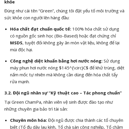
khỏe
Đúng như cái tên “Green”, chúng tôi đặt yếu tố môi trường và
sức khỏe con người lên hàng đầu:
Hóa chất đạt chuẩn quốc tế:
100% hóa chất sử dụng
có nguồn gốc sinh học (Bio-Based) hoặc đạt chứng chỉ
MSDS
, tuyệt đối không gây ăn mòn vật liệu, không để lại
mùi độc hại.
Công nghệ diệt khuẩn bằng hơi nước nóng:
Sử dụng
máy phun hơi nước nóng
$145^{\circ}C$
để khử trùng, diệt
nấm mốc tự nhiên mà không cần dùng đến hóa chất tẩy
rửa mạnh.
3.2. Đội ngũ nhân sự “Kỹ thuật cao – Tác phong chuẩn”
Tại Green ChamPa, nhân viên vệ sinh được đào tạo như
những chuyên gia bảo trì tài sản:
Chuyên môn hóa:
Đội ngũ được chia thành các tổ chuyên
biệt (Tổ đu dây lau kính, Tổ chà sàn công nghiệp, Tổ chăm