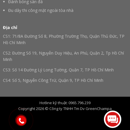
Đánh bóng sàn đá
Đu dây thi công mặt ngoài tòa nhà
Địa chỉ
CS1: 71/8A Đường Số 8, Phường Trường Thọ, Quận Thủ Đức, TP
Hồ Chí Minh
CS2: Đường Số 19, Nguyễn Duy Hiệu, An Phú, Quận 2, Tp Hồ Chí
Minh
CS3: Số 14 Đường Lý Long Tường, Quận 7, TP Hồ Chí Minh
CS4: Số 5, Nguyễn Công Trứ, Quận 9, TP Hồ Chí Minh
CS5: Trấn Hậu Nghĩa, Huyện Đức Hoà, Tỉnh Long An, TP Hồ Chí
Minh
Hotline kỹ thuật: 0965.796.239
CS6: Số 16, Phường Trung Dũng, Đồng Nai, Tp. Hồ Chí Minh
Copyright 2026 © Công ty TNHH Tm Dv GreenChampa
CS7: Số 54, Thùy Vân, Phường 2, Tp. Vũng Tàu, Bà Rịa – Vũng
Tàu