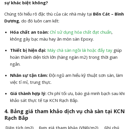
sự khác biệt không?
Chúng tôi hiểu rõ đặc thù của các nhà máy tại
Bến Cát – Bình
Dương
, do đó luôn cam kết:
Hóa chất an toàn:
Chỉ sử dụng hóa chất đạt chuẩn
,
không gây bạc màu hay ăn mòn sàn Epoxy.
Thiết bị hiện đại:
Máy chà sàn ngồi lái hoặc đẩy tay
giúp
hoàn thành diện tích lớn (hàng ngàn m2) trong thời gian
ngắn.
Nhân sự tận tâm:
Đội ngũ am hiểu kỹ thuật sơn sàn, làm
việc tỉ mỉ, trung thực.
Giá thành hợp lý:
Chi phí tối ưu, báo giá minh bạch sau khi
khảo sát thực tế tại KCN Rạch Bắp.
4. Bảng giá tham khảo dịch vụ chà sàn tại KCN
Rạch Bắp
Diện tích (m2)
Đơn giá tham khảo (VNĐ/m2)
Ghi chú