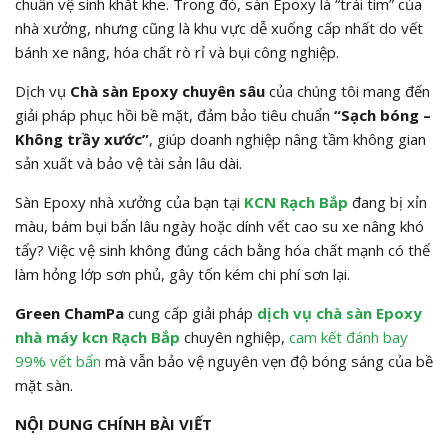
chuẩn vệ sinh khắt khe.
Trong đó,
sàn Epoxy là “trái tim” của
nhà xưởng,
nhưng cũng là khu vực dễ xuống cấp nhất do vết
bánh xe nâng,
hóa chất rò rỉ và bụi công nghiệp.
Dịch vụ
Chà sàn Epoxy chuyên sâu
của chúng tôi mang đến
giải pháp phục hồi bề mặt,
đảm bảo tiêu chuẩn
“Sạch bóng –
Không trầy xước”
,
giúp doanh nghiệp nâng tầm không gian
sản xuất và bảo vệ tài sản lâu dài.
Sàn Epoxy nhà xưởng của bạn tại
KCN Rạch Bắp
đang bị xỉn
màu, bám bụi bẩn lâu ngày hoặc dính vết cao su xe nâng khó
tẩy? Việc vệ sinh không đúng cách bằng hóa chất mạnh có thể
làm hỏng lớp sơn phủ, gây tốn kém chi phí sơn lại.
Green ChamPa
cung cấp giải pháp
dịch vụ
chà sàn Epoxy
nhà máy kcn Rạch Bắp
chuyên nghiệp,
cam kết đánh bay
99% vết bẩn
mà vẫn bảo vệ nguyên vẹn độ bóng sáng của bề
mặt sàn.
NỘI DUNG CHÍNH BÀI VIẾT