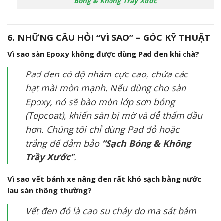
Bóng & Không Trầy Xước
6. NHỮNG CÂU HỎI “VÌ SAO” – GÓC KỸ THUẬT
Vì sao sàn Epoxy không được dùng Pad đen khi chà?
Pad đen có độ nhám cực cao, chứa các
hạt mài mòn mạnh. Nếu dùng cho sàn
Epoxy, nó sẽ bào mòn lớp sơn bóng
(Topcoat), khiến sàn bị mờ và dễ thấm dầu
hơn. Chúng tôi chỉ dùng Pad đỏ hoặc
trắng để đảm bảo
“Sạch Bóng & Không
Trầy Xước”
.
Vì sao vết bánh xe nâng đen rất khó sạch bằng nước
lau sàn thông thường?
Vết đen đó là cao su cháy do ma sát bám