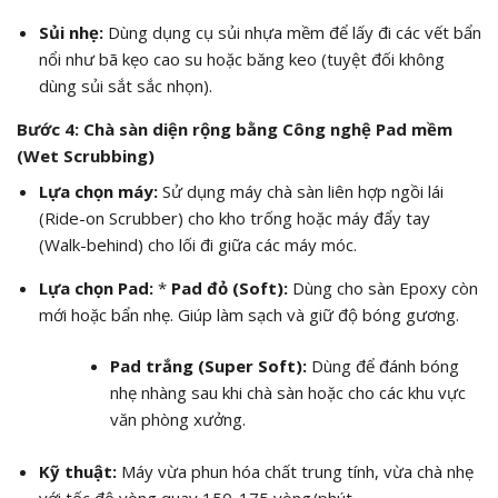
Sủi nhẹ:
Dùng dụng cụ sủi nhựa mềm để lấy đi các vết bẩn
nổi như bã kẹo cao su hoặc băng keo (tuyệt đối không
dùng sủi sắt sắc nhọn).
Bước 4: Chà sàn diện rộng bằng Công nghệ Pad mềm
(Wet Scrubbing)
Lựa chọn máy:
Sử dụng máy chà sàn liên hợp ngồi lái
(Ride-on Scrubber) cho kho trống hoặc máy đẩy tay
(Walk-behind) cho lối đi giữa các máy móc.
Lựa chọn Pad:
*
Pad đỏ (Soft):
Dùng cho sàn Epoxy còn
mới hoặc bẩn nhẹ. Giúp làm sạch và giữ độ bóng gương.
Pad trắng (Super Soft):
Dùng để đánh bóng
nhẹ nhàng sau khi chà sàn hoặc cho các khu vực
văn phòng xưởng.
Kỹ thuật:
Máy vừa phun hóa chất trung tính, vừa chà nhẹ
với tốc độ vòng quay 150-175 vòng/phút.