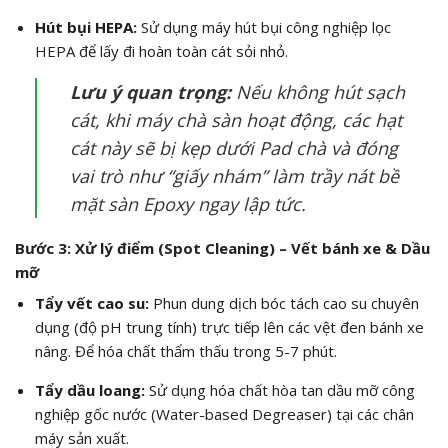
Hút bụi HEPA:
Sử dụng máy hút bụi công nghiệp lọc
HEPA để lấy đi hoàn toàn cát sỏi nhỏ.
Lưu ý quan trọng:
Nếu không hút sạch
cát, khi máy chà sàn hoạt động, các hạt
cát này sẽ bị kẹp dưới Pad chà và đóng
vai trò như “giấy nhám” làm trầy nát bề
mặt sàn Epoxy ngay lập tức.
Bước 3: Xử lý điểm (Spot Cleaning) – Vết bánh xe & Dầu
mỡ
Tẩy vết cao su:
Phun dung dịch bóc tách cao su chuyên
dụng (độ pH trung tính) trực tiếp lên các vệt đen bánh xe
nâng. Để hóa chất thẩm thấu trong 5-7 phút.
Tẩy dầu loang:
Sử dụng hóa chất hòa tan dầu mỡ công
nghiệp gốc nước (Water-based Degreaser) tại các chân
máy sản xuất.