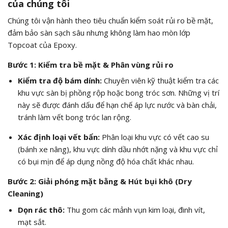
của chúng tôi
Chúng tôi vận hành theo tiêu chuẩn kiểm soát rủi ro bề mặt,
đảm bảo sàn sạch sâu nhưng không làm hao mòn lớp
Topcoat của Epoxy.
Bước 1: Kiểm tra bề mặt & Phân vùng rủi ro
Kiểm tra độ bám dính:
Chuyên viên kỹ thuật kiểm tra các
khu vực sàn bị phồng rộp hoặc bong tróc sơn. Những vị trí
này sẽ được đánh dấu để hạn chế áp lực nước và bàn chải,
tránh làm vết bong tróc lan rộng.
Xác định loại vết bẩn:
Phân loại khu vực có vết cao su
(bánh xe nâng), khu vực dính dầu nhớt nặng và khu vực chỉ
có bụi mịn để áp dụng nồng độ hóa chất khác nhau.
Bước 2: Giải phóng mặt bằng & Hút bụi khô (Dry
Cleaning)
Dọn rác thô:
Thu gom các mảnh vụn kim loại, đinh vít,
mạt sắt.