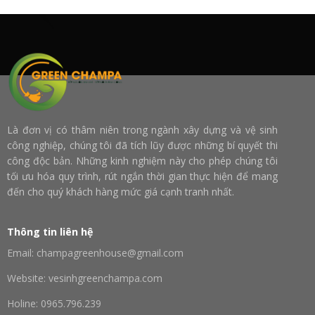
Là đơn vị có thâm niên trong ngành xây dựng và vệ sinh
công nghiệp, chúng tôi đã tích lũy được những bí quyết thi
công độc bản. Những kinh nghiệm này cho phép chúng tôi
tối ưu hóa quy trình, rút ngắn thời gian thực hiện để mang
đến cho quý khách hàng mức giá cạnh tranh nhất.
Thông tin liên hệ
Email: champagreenhouse@gmail.com
Website: vesinhgreenchampa.com
Holine: 0965.796.239