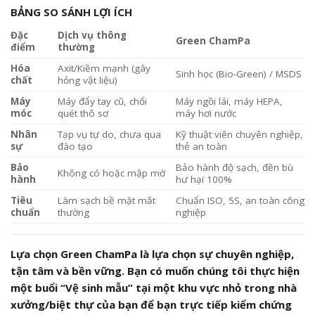
BẢNG SO SÁNH LỢI ÍCH
Đặc
Dịch vụ thông
Green ChamPa
điểm
thường
Hóa
Axit/Kiềm mạnh (gây
Sinh học (Bio-Green) / MSDS
chất
hỏng vật liệu)
Máy
Máy đẩy tay cũ, chổi
Máy ngồi lái, máy HEPA,
móc
quét thô sơ
máy hơi nước
Nhân
Tạp vụ tự do, chưa qua
Kỹ thuật viên chuyên nghiệp,
sự
đào tạo
thẻ an toàn
Bảo
Bảo hành độ sạch, đền bù
Không có hoặc mập mờ
hành
hư hại 100%
Tiêu
Làm sạch bề mặt mắt
Chuẩn ISO, 5S, an toàn công
chuẩn
thường
nghiệp
Lựa chọn Green ChamPa là lựa chọn sự chuyên nghiệp,
tận tâm và bền vững. Bạn có muốn chúng tôi thực hiện
một buổi “Vệ sinh mẫu” tại một khu vực nhỏ trong nhà
xưởng/biệt thự của bạn để bạn trực tiếp kiểm chứng