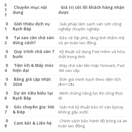
S
Chuyên mục nội
Giá trị cốt lõi khách hàng nhận
T
dung
được
T
0
Giới thiệu dịch vụ
Giải pháp làm sạch sàn sơn công
1
Rạch Bắp
nghiệp chuyên nghiệp.
0
Tại sao cần chà sàn
Bảo vệ lớp phủ, tăng tính thẩm mỹ
2
đúng cách?
và an toàn lao động.
0
Quy trình chà sàn 7
Kỹ thuật sử dụng Pad mềm và hóa
3
bước
chất trung tính.
0
Tiện ích & Máy móc
Máy chà sàn liên hợp Tennant, Pad
4
hiện đại
3M cao cấp.
0
Bảng giá cập nhật
Đơn giá minh bạch theo diện tích
5
2026
($m^2$).
0
Dự án tiêu biểu tại
Minh chứng năng lực thi công thực
6
Rạch Bắp
tế.
0
Góc chuyên gia: Hỏi
Giải mã kỹ thuật bảo trì sàn Epoxy
7
& Đáp
không gây xước.
0
Chính sách bảo hành độ bóng và an
Cam kết & Liên hệ
8
toàn lao động.