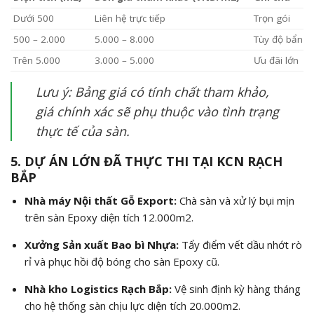
Dưới 500
Liên hệ trực tiếp
Trọn gói
500 – 2.000
5.000 – 8.000
Tùy độ bẩn
Trên 5.000
3.000 – 5.000
Ưu đãi lớn
Lưu ý: Bảng giá có tính chất tham khảo,
giá chính xác sẽ phụ thuộc vào tình trạng
thực tế của sàn.
5. DỰ ÁN LỚN ĐÃ THỰC THI TẠI KCN RẠCH
BẮP
Nhà máy Nội thất Gỗ Export:
Chà sàn và xử lý bụi mịn
trên sàn Epoxy diện tích 12.000
m2
.
Xưởng Sản xuất Bao bì Nhựa:
Tẩy điểm vết dầu nhớt rò
rỉ và phục hồi độ bóng cho sàn Epoxy cũ.
Nhà kho Logistics Rạch Bắp:
Vệ sinh định kỳ hàng tháng
cho hệ thống sàn chịu lực diện tích 20.000
m2
.