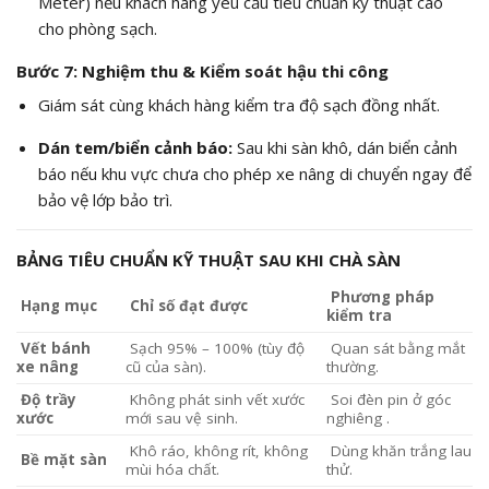
Meter) nếu khách hàng yêu cầu tiêu chuẩn kỹ thuật cao
cho phòng sạch.
Bước 7: Nghiệm thu & Kiểm soát hậu thi công
Giám sát cùng khách hàng kiểm tra độ sạch đồng nhất.
Dán tem/biển cảnh báo:
Sau khi sàn khô, dán biển cảnh
báo nếu khu vực chưa cho phép xe nâng di chuyển ngay để
bảo vệ lớp bảo trì.
BẢNG TIÊU CHUẨN KỸ THUẬT SAU KHI CHÀ SÀN
Phương pháp
Hạng mục
Chỉ số đạt được
kiểm tra
Vết bánh
Sạch 95% – 100% (tùy độ
Quan sát bằng mắt
xe nâng
cũ của sàn).
thường.
Độ trầy
Không phát sinh vết xước
Soi đèn pin ở góc
xước
mới sau vệ sinh.
nghiêng .
Khô ráo, không rít, không
Dùng khăn trắng lau
Bề mặt sàn
mùi hóa chất.
thử.