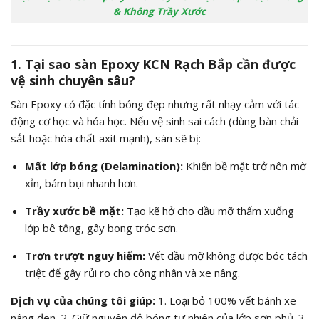
& Không Trầy Xước
1. Tại sao sàn Epoxy KCN Rạch Bắp cần được
vệ sinh chuyên sâu?
Sàn Epoxy có đặc tính bóng đẹp nhưng rất nhạy cảm với tác
động cơ học và hóa học.
Nếu vệ sinh sai cách (dùng bàn chải
sắt hoặc hóa chất axit mạnh),
sàn sẽ bị:
Mất lớp bóng (Delamination):
Khiến bề mặt trở nên mờ
xỉn,
bám bụi nhanh hơn.
Trầy xước bề mặt:
Tạo kẽ hở cho dầu mỡ thấm xuống
lớp bê tông,
gây bong tróc sơn.
Trơn trượt nguy hiểm:
Vết dầu mỡ không được bóc tách
triệt để gây rủi ro cho công nhân và xe nâng.
Dịch vụ của chúng tôi giúp:
1.
Loại bỏ 100% vết bánh xe
nâng đen.
2.
Giữ nguyên độ bóng tự nhiên của lớp sơn phủ.
3.