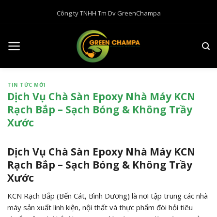
B
Công ty TNHH Tm Dv GreenChampa
ỏ
q
u
a
n
ộ
TIN TỨC MỚI
i
Dịch Vụ Chà Sàn Epoxy Nhà Máy KCN
d
Rạch Bắp – Sạch Bóng & Không Trầy
u
Xước
n
g
Dịch Vụ Chà Sàn Epoxy Nhà Máy KCN
Rạch Bắp – Sạch Bóng & Không Trầy
Xước
KCN Rạch Bắp (Bến Cát,
Bình Dương) là nơi tập trung các nhà
máy sản xuất linh kiện,
nội thất và thực phẩm đòi hỏi tiêu