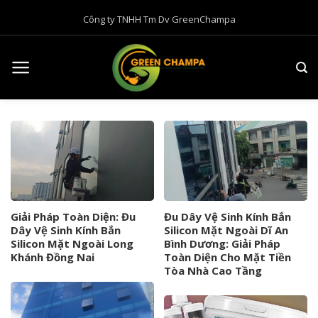
B
Công ty TNHH Tm Dv GreenChampa
ỏ
q
u
a
n
ộ
i
d
u
n
g
Giải Pháp Toàn Diện: Đu
Đu Dây Vệ Sinh Kính Bắn
Dây Vệ Sinh Kính Bắn
Silicon Mặt Ngoài Dĩ An
Silicon Mặt Ngoài Long
Bình Dương: Giải Pháp
Khánh Đồng Nai
Toàn Diện Cho Mặt Tiền
Tòa Nhà Cao Tầng