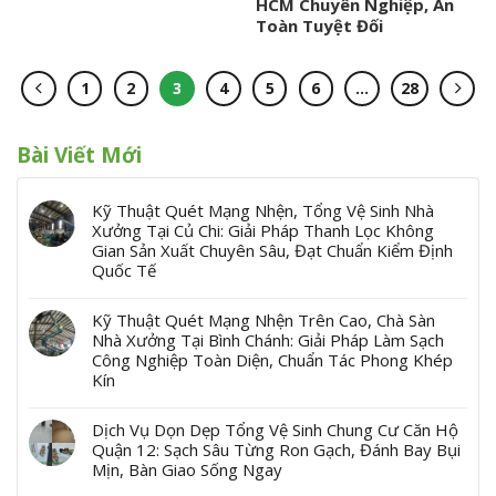
HCM Chuyên Nghiệp, An
Toàn Tuyệt Đối
1
2
3
4
5
6
…
28
Bài Viết Mới
Kỹ Thuật Quét Mạng Nhện, Tổng Vệ Sinh Nhà
Xưởng Tại Củ Chi: Giải Pháp Thanh Lọc Không
Gian Sản Xuất Chuyên Sâu, Đạt Chuẩn Kiểm Định
Quốc Tế
Kỹ Thuật Quét Mạng Nhện Trên Cao, Chà Sàn
Nhà Xưởng Tại Bình Chánh: Giải Pháp Làm Sạch
Công Nghiệp Toàn Diện, Chuẩn Tác Phong Khép
Kín
Dịch Vụ Dọn Dẹp Tổng Vệ Sinh Chung Cư Căn Hộ
Quận 12: Sạch Sâu Từng Ron Gạch, Đánh Bay Bụi
Mịn, Bàn Giao Sống Ngay